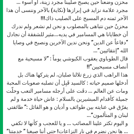
p
g
o
r
محزن وضعنا حين يصبح صليبنا مجرد زينة، أو أسوء …
p
e
k
r
مجرد علامة نزايد في إبرازها (نكاية) بالآخر وننسى أن هذا
الآخر ثمنه دم المسيح على الصليب ذاك!!!
محزنٌ حين نتباهى بالمصلوب و نحن لم نشعر ولم ندرك
أن خطايانا هي المسامير في يديه…مثير للشفقة أن نجادل
“دفاعاً عن الدين” ونحن ندين الآخرين ونصبح في وصايا
الله “إنتقائيين”…
قال الطوباوي يعقوب الكبوشي يوماً : “لا مسيحية مع
أنصاف مسيحيين”!!
هذا الراهب الذي زرع تلالنا صلبان، لم يتركها هناك بل
أدخلها صميم حياته : كالسيد قَبِل أن تصلبه صعوبات المحبة
ومات عن العالم … دقَت على أرجله مسامير التعب وحلّت
جميلة كأقدام المبشيرين بالسلام : عاش حياة خدمة و لم
يفرّق في عنايته بين طوائف و أديان و هو القائل :” طائفتي
لبنان و المتألمون”…
و اليوم تكثر علينا المصائب … و يا للعجب و كأنها لا تكفي
… ها نحن نضرم في نار النزاعات! حتى أننا صبغنا ” خدمتنا”