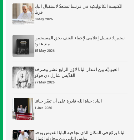
الكنيسة الكاثوليكية في فرنسا تستعدّ لاستقبال البابا
قريبًا
8 May 2026
نيجيريا: تضليل إعلامي لإخفاء العنف بحق المسيحيين
منذ عقود
15 May 2026
العبوديَّة بين اعتذار البابا لاوُن الرابع عشر وصرخة
القدِّيس شارل دي فوكو
27 May 2026
البابا: حياة الله قادرة على أن تغيّر حياتنا
1 Jun 2026
البابا يركع في المكان الذي نجا فيه البابا القديس يوحنا
بولس الثاني من محاولة اغتيال