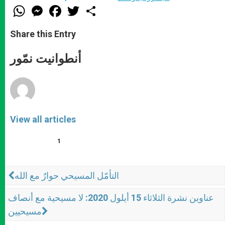
W
M
F
T
S
h
e
a
w
h
a
s
c
i
a
t
s
e
t
r
Share this Entry
s
e
b
t
e
A
n
o
e
p
g
o
r
أنطوانيت نمّور
p
e
k
r
View all articles
1
التأمّل المسيحي حوارٌ مع الله
عناوين نشرة الثلاثاء 15 أيلول 2020: لا مسيحية مع أنصاف
مسيحيين