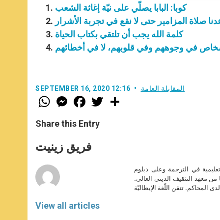
كوبا: البابا يصلّي على نيّة إغاثة الشعب
اعدنا صلاة المزامير حتى لا نقع في تجربة الأشرار
كلمة الله يجب أن تلتقي بكتاب الحياة
خاص في وجوههم وفي قلوبهم، لا في أخطائهم
المقابلة العامة
SEPTEMBER 16, 2020 12:16
W
M
F
T
S
h
e
a
w
h
a
s
c
i
a
t
s
e
t
r
Share this Entry
s
e
b
t
e
A
n
o
e
p
g
o
r
فريق زينيت
p
e
k
r
تعليمية في الترجمة وعلى دبلوم
ا من معهد التثقيف الديني العالي.
دى المحاكم. تتقن اللّغة الإيطاليّة
View all articles