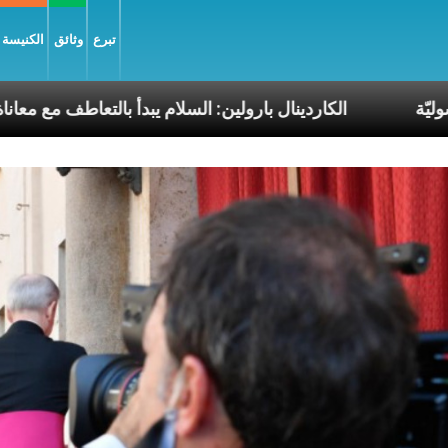
تبرع
وثائق
الكنيسة و
ات البابا الرسوليّة
الكاردينال بارولين: السلام يبدأ با