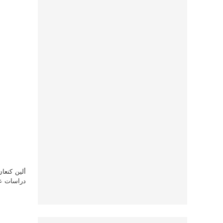
ألين كنعا
دراسات علي