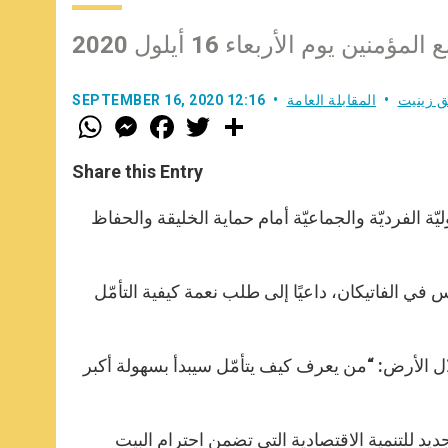
منين يوم الأربعاء 16 أيلول 2020
ق زينيت
المقابلة العامة
SEPTEMBER 16, 2020 12:16
W
M
F
T
S
h
e
a
w
h
a
s
c
i
a
t
s
e
t
r
Share this Entry
s
e
b
t
e
A
n
o
e
p
g
o
r
ّة الفرديّة والجماعيّة أمام حماية الخليقة والحفاظ
p
e
k
r
ي الفاتيكان، داعيًا إلى طلب نعمة كيفية التأمّل
ال الأرض: “من يعرف كيف يتأمّل سيبدأ بسهولة أكبر
يد للتنمية الاقتصادية التي تضمن احترام البيت