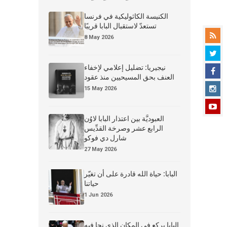
الكنيسة الكاثوليكية في فرنسا
تستعدّ لاستقبال البابا قريبًا
8 May 2026
نيجيريا: تضليل إعلامي لإخفاء
العنف بحق المسيحيين منذ عقود
15 May 2026
العبوديَّة بين اعتذار البابا لاوُن
الرابع عشر وصرخة القدِّيس
شارل دي فوكو
27 May 2026
البابا: حياة الله قادرة على أن تغيّر
حياتنا
1 Jun 2026
البابا يركع في المكان الذي نجا فيه