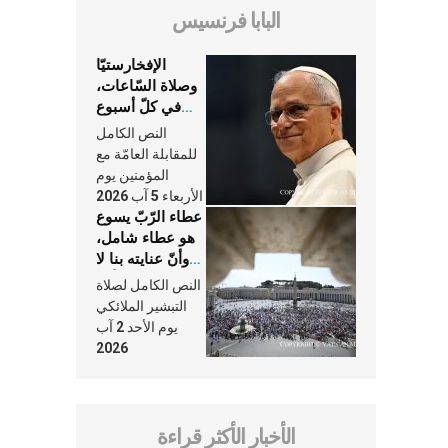
البابا فرنسيس
الإفخارستيّا
وصلاة السّاعات،
في كلّ أسبوع
وكلّ يوم، هما
النص الكامل
النَّفَس في حياة
للمقابلة العامّة مع
الكنيسة
المؤمنين يوم
الأربعاء 5 آب 2026
عطاء الرّبّ يسوع
هو عطاء شامل،
وأنّ عنايته بنا لا
تغيب عنّا أبدًا
النص الكامل لصلاة
التبشير الملائكي
يوم الأحد 2 آب
2026
الأخبار الأكثر قراءة