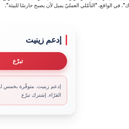
”. في الواقع، “التأمّلي العمليّ يميل لأن يصبح حارسًا للبيئة”.
إدعم زينيت
تبرّع
إدعم زينيت. متوفّرة بخمس لغا
القرّاء. إشترك تبرّع