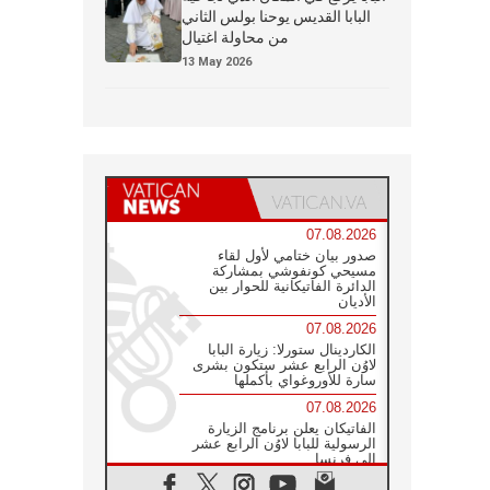
البابا القديس يوحنا بولس الثاني
من محاولة اغتيال
13 May 2026
07.08.2026
صدور بيان ختامي لأول لقاء
مسيحي كونفوشي بمشاركة
الدائرة الفاتيكانية للحوار بين
الأديان
07.08.2026
الكاردينال ستورلا: زيارة البابا
لاوُن الرابع عشر ستكون بشرى
سارة للأوروغواي بأكملها
07.08.2026
الفاتيكان يعلن برنامج الزيارة
الرسولية للبابا لاوُن الرابع عشر
إلى فرنسا
07.08.2026