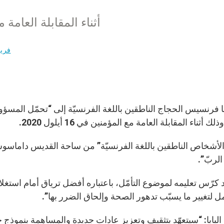
أثناء المقابلة العامة مع المؤ
فري
با فرنسيس الحجاج الناطقين باللغة الفرنسيّة إلى “تحمّل المسؤولي
لك أثناء المقابلة العامة مع المؤمنين في 16 أيلول 2020.
الأشخاص الناطقين باللغة الفرنسيّة” من ساحة القديس داماسوس ف
الربّ”.
 كرّس تعليمه لموضوع التأمّل، باعتباره أفضل ترياق أمام استغل
ل لتغيير ما يسبّب تدهور الصحة وإلحاق الضرر بها”.
لبابا: “سيتعهّد بتثقيف وتعزيز عادات جديدة والمساهمة بنموذج جد