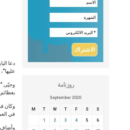
دعا البا
عليها”، وذ
روزنامة
وحيّى “
بعظائم 
September 2020
وكان قد
M
T
W
T
F
S
S
في العم
1
2
3
4
5
6
وأضاف ا