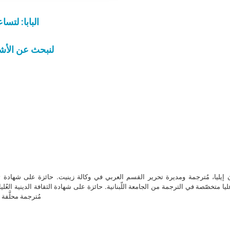
البابا: لتس
لنبحث عن الأش
ن إيليا، مُترجمة ومديرة تحرير القسم العربي في وكالة زينيت. حائزة على شهادة 
ا متخصّصة في الترجمة من الجامعة اللّبنانية. حائزة على شهادة الثقافة الدينية العُلي
مُترجمة محلَّفة ل