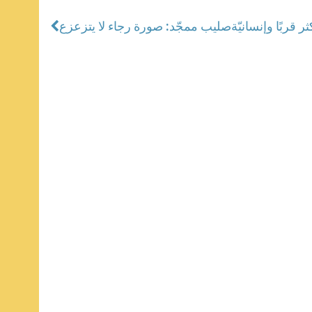
 قربًا وإنسانيّة
صليب ممجّد: صورة رجاء لا يتزعزع