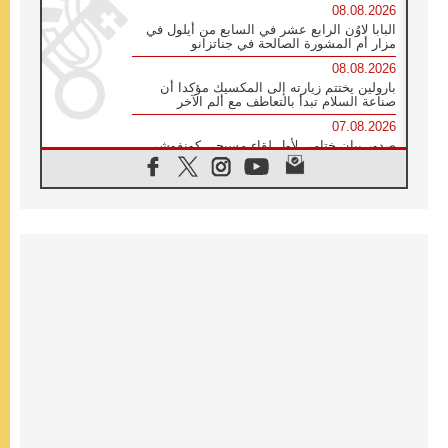
08.08.2026
البابا لاوُن الرابع عشر في السابع من أيلول في
مزار أم المشورة الصالحة في جناتزانو
08.08.2026
بارولين يختتم زيارته إلى المكسيك مؤكدا أن
صناعة السلام تبدأ بالتعاطف مع ألم الآخر
07.08.2026
صدور بيان ختامي لأول لقاء مسيحي كونفوشي
بمشاركة الدائرة الفاتيكانية للحوار بين الأديان
07.08.2026
الكاردينال ستورلا: زيارة البابا لاوُن الرابع عشر
ستكون بشرى سارة للأوروغواي بأكملها
07.08.2026
الفاتيكان يعلن برنامج الزيارة الرسولية للبابا لاوُن
الرابع عشر إلى فرنسا
07.08.2026
في الذكرى الـ ٨١ لحادثة هيروشيما الكنيسة في
اليابان تنظم ١٠ أيام للصلاة على نية السلام
07.08.2026
الكنيسة في الأوروغواي: زيارة البابا ستعزز
الإيمان والرجاء
06.08.2026
الاجتماع الشهري للمطارنة الموارنة