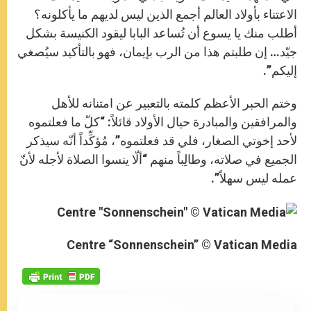
الاعتناء بأولاد العالم أجمع الذين ليس لديهم ما يأكلونه؟
أطلب منك يا يسوع أن تُساعد البابا ليقود الكنيسة بشكل
جيّد… إن طلبتم هذا من الرب بإيمان، فهو بالتأكيد سيُصغي
إليكم”.
وختم الحبر الأعظم كلمته بالتعبير عن امتنانه للأهل
والمرافقين والمبادرة حيال الأولاد قائلاً: “كلّ ما فعلتموه
لأحد إخوتي الصغار، فلي قد فعلتموه”، مُؤكِّداً أنّه سيذكر
الجميع في صلاته، وطالِباً منهم “ألّا ينسوا الصلاة لأجله لأنّ
عمله ليس سهلاً”.
Centre “Sonnenschein” © Vatican Media