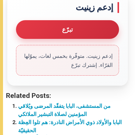
إدعم زينيت
تبرّع
إدعم زينيت. متوفّرة بخمس لغات، يموّلها
القرّاء. إشترك تبرّع
Related Posts:
من المستشفى، البابا يتفقّد المرضى ويُلاقي
المؤمنين لصلاة التبشير الملائكي
البابا والأولاد ذوي الأمراض النادرة: هم تلوا العِظة
الحقيقيّة