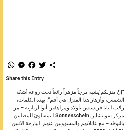
W
M
F
T
S
h
e
a
w
h
a
s
c
i
a
t
s
e
t
r
Share this Entry
s
e
b
t
e
A
n
o
e
p
g
o
r
“إنّ منزلكم يُشبه مرجاً مزهراً رائعاً تحت روعة أشعّة
p
e
k
r
الشمس، وأزهار هذا المنزل هي أنتم”: بهذه الكلمات،
رحّب البابا فرنسيس بأولاد ومراهقين أتوا لزيارته – من
مركز سوننشاين Sonnenschein النمساويّ للمصابين
بالتوحّد – مع عائلاتهم والمسؤولين عنهم، البارحة الاثنين