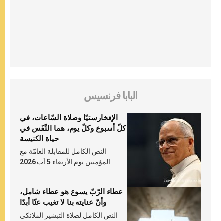
البابا فرنسيس
الإفخارستيّا وصلاة السّاعات، في
كلّ أسبوع وكلّ يوم، هما النَّفَس في
حياة الكنيسة
النص الكامل للمقابلة العامّة مع
المؤمنين يوم الأربعاء 5 آب 2026
عطاء الرّبّ يسوع هو عطاء شامل،
وأنّ عنايته بنا لا تغيب عنّا أبدًا
النص الكامل لصلاة التبشير الملائكي