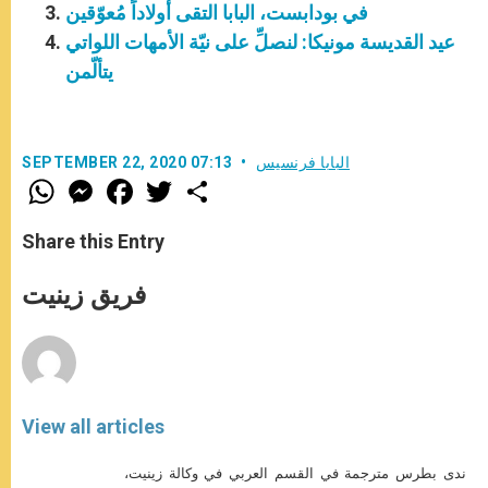
في بودابست، البابا التقى أولاداً مُعوّقين
عيد القديسة مونيكا: لنصلِّ على نيّة الأمهات اللواتي
يتألّمن
البابا فرنسيس
SEPTEMBER 22, 2020 07:13
W
M
F
T
S
h
e
a
w
h
a
s
c
i
a
t
s
e
t
r
Share this Entry
s
e
b
t
e
A
n
o
e
p
g
o
r
فريق زينيت
p
e
k
r
View all articles
ندى بطرس مترجمة في القسم العربي في وكالة زينيت،