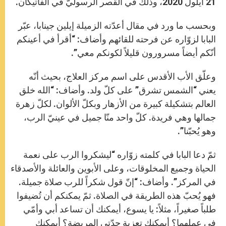
21 أيلول 2020، وذلك في القصر الرسوليّ في الفاتيكان.
وبحسب ما ورد في مقال أعدّته الزميلة إيلين جينابا، عبّر
البابا لزوّاره عن فرحته للقائهم وأضاف: “أقرأ في أعينكم
أنّكم أيضاً مسرورون قليلاً لكونكم معي”.
وعلّق الأب الأقدس على اسم مركز العلاج، بحيث أنّه
يعني “الشمس تشرق” على كلّ ولد. وأضاف: “الله خلق
العالم بتشكيلة كبيرة من الأزهار وبكلّ الألوان. لكلّ زهرة
جمالها وهي فريدة. كلّ واحد منّا جميل في عينيّ الرب،
وهو يُحبّنا”.
ثمّ دعا البابا في كلمته زوّاره “ليشكروا الرب على نعمة
الحياة وجميع المخلوقات، وعلى الأبوين والعائلة والأصدقاء
في المركز”. وأضاف: “إنّ قول شكراً للرب صلاة جميلة.
فهو يُحبّ هذه الطريقة في الصلاة. ثمّ يمكنكم أن تُضيفوا
طلباً صغيراً، مثلاً: يا يسوع، أيمكنك أن تساعد أبي وأمّي
في عملهما؟ أيمكنك تعزية جدّتي المريضة؟ أيمكنك