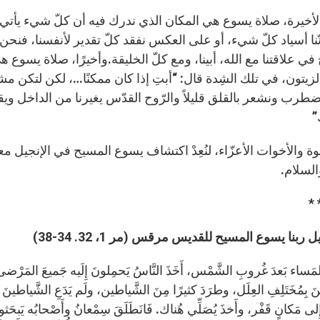
الأخيرة، صلاة يسوع هي المكان الذي ندرك فيه أن كلّ شيء يأتي م
ّنا أسياد كلّ شيء، أو على العكس نفقد كلّ تقدير لأنفسنا، فنحن 
ي علاقتنا مع الله، أبينا، ومع كلّ الخليقة.وأخيرًا، صلاة يسوع
زيتون، في تلك الشِدة قال: “أبتِ إذا كان ممكنًا…، لكن لتكن مشي
ضطرب ونشعر بالقلق قليلاً والرّوح القدّس يغيرنا من الداخل ويقو
”
إخوة والأخوات الأعزّاء، لنُعِدْ اكتشاف يسوع المسيح في الإنجيل مع
السلام.
* 
ربنا يسوع المسيح للقديس مرقس (مر 1، 32. 34-38)
لمَساء بَعدَ غُروبِ الشَّمْس، أَخَذَ النَّاسُ يَحمِلونَ إِلَيه جَميعَ ال
 بِمُخَتَلِفِ العِلَل، وطرَدَ كثيرًا مِنَ الشَّياطين، ولَم يَدَعِ الشَّياطينَ تَتَكَل
لى مَكانٍ قَفْر، وأَخذَ يُصَلِّي هُناك. فَانَطَلَقَ سِمْعانُ وأَصْحابُه يَبحَث