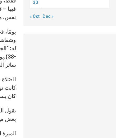
فقط، ول
30
فيها – 
« Oct
Dec »
نفس. هذا
يومًا، 
وشفاهم.
-38)
سائر ال
الصّلاة 
كانت تو
كان يسو
بعض ميز
الميزة ا