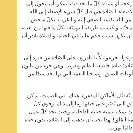
عجة أو مملة: كلّ ما يحدث لنا يمكن أن يتحول إلى
اصغاء. الصّلاة هي قبل كلّ شيء الإصغاء إلى الله
ت من الله نفسه لنصغي إليه ونلتقي به بكلّ شخص
لمحبّة. وتكتسب طريقنا اليوميّة، بكلّ ما فيها من تعب،
كن أن يكون سبب حكم علينا في الحياة، والصلاة تقدر أن
قرعوا، اقرعوا. كلُّنا قادرون على الصّلاة من فترة إلى
صّلاة: صلاة خاضعة لنظام وتدريب وهي جزء من قانون
وقات الضيق، وتمنحنا النعمة التي بها نجد سندًا من
 يُفضّل الأماكن المقفرة. هناك، في الصمت، يمكن
ق التي نُصّر على خنقها وما إلى ذلك. وفوق كلّ
يمكنه تنمية حياته الداخلية، وحيث يجد كلّ عمل
 القلق! لهذا يجب أن نذهب إلى الصّلاة، بدون حياة
ئمًا نهرب.