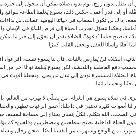
 أن يظل بدون روح. يوم بدون صلاة يمكن أن يتحول إلى خبرة مز
َّله أو إلى قدر أعمى. عكس ذلك، يسوع يُعلمنا الطاعة للواقع وال
 معه. إذاك لن تكون الصعاب في حياتنا اليومية عقبات، بل نداءا
مامنا. وهكذا تتحوّل تجارب الحياة إلى فرص للنمُوّ في الإيمان وا
يدًا، فتصبح حياتنا “دعوة”. الصّلاة تقدر أن تحوّل إلى خير ما يم
منا أفقًا واسعًا للعقل وتجعل القلب كبيرًا.
لثانية، الصّلاة فنّ يُمارس بالثبات. قال لنا يسوع نفسه: اقرعوا، ا
حسب دفع العاطفة واللحظة، لكن يسوع يُعلمنا نوعًا آخر من ال
ة. الصّلاة المستمرة تؤدي إلى تبدل تدريجي، وتجعلنا أقوياء في أ
حبّنا ويحمينا دائمًا.
رى في صلاة يسوع هي العُزلة. من يصلّي لا يهرب من العالم، بل
 لنا أصوات كثيرة تختبئ في داخلنا: أعمق الرغبات تظهر، والحقائ
 الصمت، الله يتكلم. فكلّ إنسان يحتاج إلى مساحة لنفسه، حيث 
بدون الحياة الداخلية نصبح سطحيين ومضطربين وقلقين- كم يؤلمنا
سنهرب من الواقع وسنهرب من أنفسنا أيضًا، فنحن رجال ونساء دا