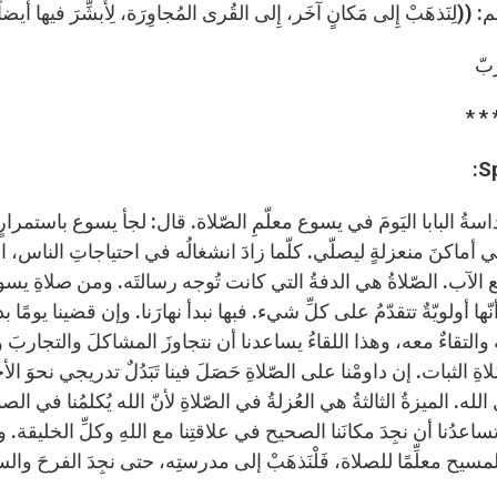
: ((لِنَذهَبْ إِلى مَكانٍ آخَر، إِلى القُرى المُجاوِرَة، لِأُبشِّرَ فيها أَيضاً
ّبّ
* * 
S
اسةُ البابا اليَومَ في يسوع معلّمِ الصّلاة. قال: لجأ يسوع باستمرارٍ خ
ي أماكنَ منعزلةٍ ليصلّي. كلّما زادَ انشغالُه في احتياجاتِ الناس، 
ع الآب. الصّلاةُ هي الدفةُ التي كانت تُوجه رسالتَه. ومن صلاةِ يسوع
أنّها أولويّةٌ تتقدّمُ على كلِّ شيء. فبها نبدأ نهارَنا. وإن قضينا يومًا
والتقاءٌ معه، وهذا اللقاءُ يساعدنا أن نتجاوزَ المشاكلَ والتجاربَ ويفتحُ 
اةِ الثبات. إن داومْنا على الصّلاةِ حَصَلَ فينا تَبَدُلٌ تدريجي نحوَ
 الله. الميزةُ الثالثةُ هي العُزلةُ في الصّلاةِ لأنّ الله يُكلمُنا في
تساعدُنا أن نجِدَ مكانَنا الصحيح في علاقتِنا مع اللهِ وكلِّ الخليقة. و
سيح معلِّمًا للصلاة، فَلْنَذهَبْ إلى مدرستِه، حتى نجِدَ الفرحَ والس