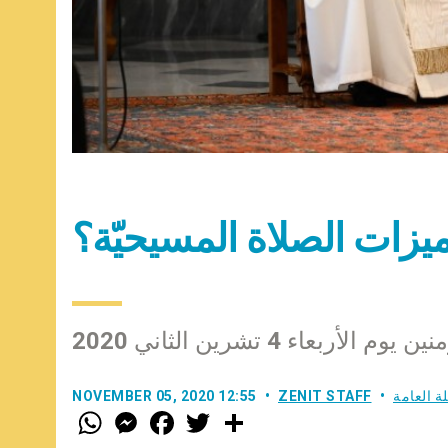
ميزات الصلاة المسيحيّة؟
عاء 4 تشرين الثاني 2020
لة العامة
ZENIT STAFF
NOVEMBER 05, 2020 12:55
W
M
F
T
S
h
e
a
w
h
a
s
c
i
a