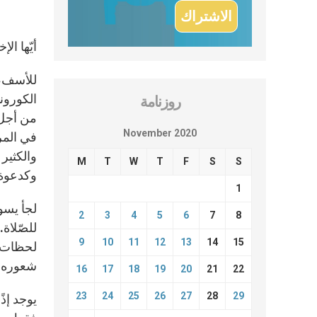
أيّها ال
للأسف، 
الكورونا
روزنامة
من أجل أ
November 2020
في المر
والكثير
M
T
W
T
F
S
S
وكدعوة.
1
لجأ يسوع
2
3
4
5
6
7
8
للصّلاة.
9
10
11
12
13
14
15
لحظات ا
شعوره ب
16
17
18
19
20
21
22
23
24
25
26
27
28
29
يوجد إذ