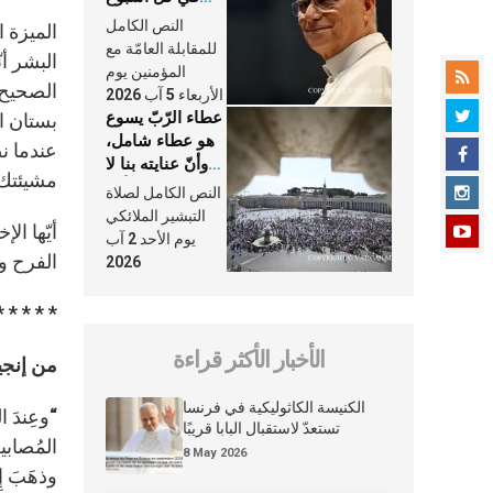
وكلّ يوم، هما
النص الكامل
الميزة 
النَّفَس في حياة
للمقابلة العامّة مع
البشر أن
الكنيسة
المؤمنين يوم
الصحيح ف
الأربعاء 5 آب 2026
عطاء الرّبّ يسوع
بستان ال
هو عطاء شامل،
عندما ن
وأنّ عنايته بنا لا
مشيئتك
تغيب عنّا أبدًا
النص الكامل لصلاة
التبشير الملائكي
أيّها ال
يوم الأحد 2 آب
الفرح و
2026
* * * * *
الأخبار الأكثر قراءة
من إنجيل 
الكنيسة الكاثوليكية في فرنسا
“وعِندَ ا
تستعدّ لاستقبال البابا قريبًا
المُصابينَ
8 May 2026
وذهَبَ إِ