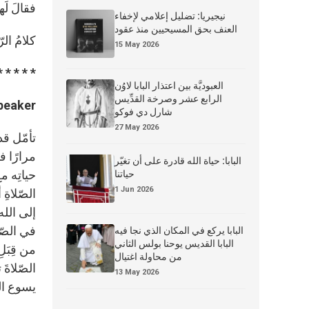
فقالَ لَهم
نيجيريا: تضليل إعلامي لإخفاء
العنف بحق المسيحيين منذ عقود
كلامُ الر
15 May 2026
* * * * *
العبوديَّة بين اعتذار البابا لاوُن
الرابع عشر وصرخة القدِّيس
peaker:
شارل دي فوكو
27 May 2026
تأمّل قد
مرارًا ف
البابا: حياة الله قادرة على أن تغيّر
حياتِه م
حياتنا
1 Jun 2026
الصّلاةِ 
إلى الله 
في الصّل
البابا يركع في المكان الذي نجا فيه
البابا القديس يوحنا بولس الثاني
من قِبَلِ
من محاولة اغتيال
الصّلاةَ 
13 May 2026
يسوع الم