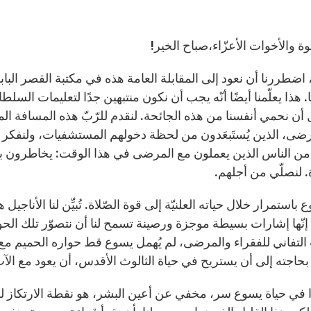
إخوة والأخوات الأعزّاء،صباح الخير!
اضطررنا أن نعود إلى المقابلة العامة هذه في مكتبة القصر ا
. هذا يعلّمنا أيضًا أنّه يجب أن نكون منتبهين جدًا لتعليمات ال
ن نحمي أنفسنا من هذه الجائحة. لنقدم للرّبّ هذه المسافة المطل
ضى، الذين يُستَبعَدون من لحظة دخولهم المستشفيات، ولنفكر ف
 من الناس الذين يعملون مع المرضى في هذا الوقت: يخاطرون بح
 لنصلّي من أجلهم.
 باستمرار خلال حياته العلنيّة إلى قوة الصّلاة. تُبيِّن لنا الأناجي
 إنّها إشارات بسيطة موجزة ورصينة تسمح لنا أن نتصوّر تلك الحوا
لتفاني للفقراء والمرضى، لم يُهمل يسوع قط حواره الحميم مع ال
حاجته إلى أن يستريح في حياة الثالوث الأقدس، أن يعود مع الآب
ًا في حياة يسوع سر، مخفي عن أعين البشر، هو نقطة الارتكاز ل