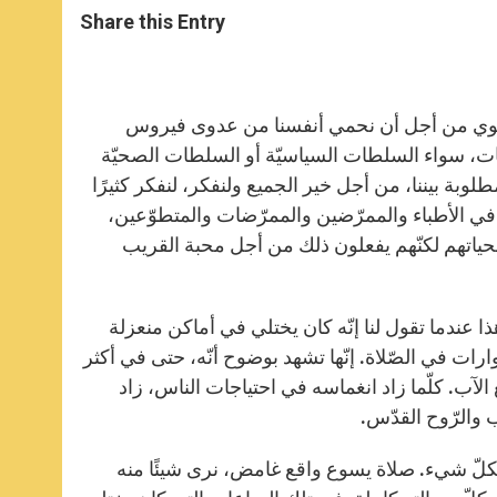
t
s
e
t
r
Share this Entry
s
e
b
t
e
A
n
o
e
p
g
o
r
p
e
k
r
لبابوي من أجل أن نحمي أنفسنا من عدوى فيروس
سلطات، سواء السلطات السياسيّة أو السلطات الصحيّة
وبة بيننا، من أجل خير الجميع ولنفكر، لنفكر كثيرًا
ي الأطباء والممرّضين والممرّضات والمتطوّعين،
ياتهم لكنّهم يفعلون ذلك من أجل محبة القريب
ل هذا عندما تقول لنا إنّه كان يختلي في أماكن منعزلة
رات في الصّلاة. إنّها تشهد بوضوح أنّه، حتى في أكثر
آب. كلّما زاد انغماسه في احتياجات الناس، زاد
 والرّوح القدّس.
كلّ شيء. صلاة يسوع واقع غامض، نرى شيئًا منه