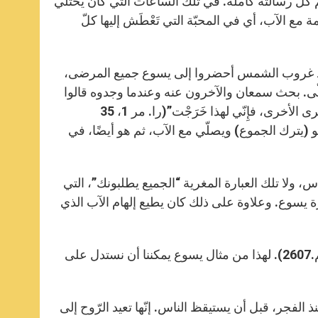
 كلّ رسالته كاملة. في تلك الساعات التي كان يختلي
ع الآب، أي في المحبّة التي تَعْطَش إليها كلّ
عد غروب الشمس أحضروا إلى يسوع جميع المرضى،
. بحث سمعان والآخرون عنه وعندما وجدوه قالوا
له: “الجميع يطلبونك!”. ماذا أجاب يسوع؟: “عليّ أن أذهب لأُبشّر في القرى الأخرى، فإِنّي لهذا خَرَجْت”(را. مر 1، 35
و (يترك الجموع) ويصلّي مع الآب، ثم هو أيضًا، في
، ولا تلك العبارة المغرية “الجميع يطلبونك”، التي
يسوع. وعلاوة على ذلك كان يطيع إلهام الآب الذي
يقول التعليم المسيحي: “عندما يصلّي يسوع، فإنّه يعلمنا أن نصلّي” (رقم.2607). لهذا من مثال يسوع يمكننا أن نستدل على
 منذ الفجر، قبل أن يستيقظ الناس. إنّها تعيد الرّوح إلى