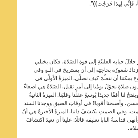
، فَإِنِّي لِهذا خَرَجْت))”.
لالَ حياتِه العلنيّةِ إلى قوةِ الصّلاة، فكان يختلي
ازدادَ شعورُه بحاجتِه إلى أن يستريحَ في اللهِ وفي
 يمكننا أن نتعلّمَ كيف نصلّي. الميزةُ الأولّى في
 بدون صلاةٍ تحوّلَ يومُنا إلى أمرٍ ثقيل. الصّلاةُ هي اصغاءٌ
لنا أفقًا جديدًا يُوسعُ عقلَنا وقلبَنا. الميزةُ الثانيةُ
 الأحسن، وأصبحنا أقوياءَ في أوقاتِ الضيقِ ووجدنا السندَ
 الصمت، وفي الصمتِ نكتشفُ ذاتَنا. الميزةُ الأخيرةُ هي أنّ
أنهى قداسةُ البابا تعليمَه قائلًا: علينا أن نعيدَ اكتشافَ
لام.