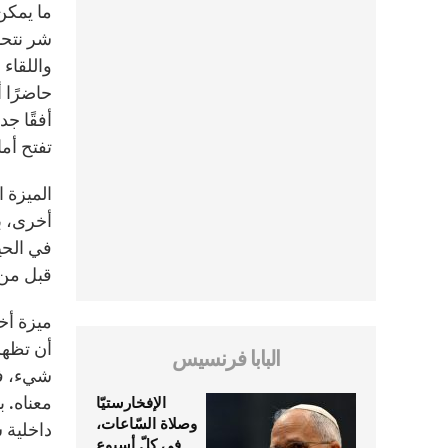
ما يمكن
شر نتحم
واللقاء
حاضرًا أ
أفقًا جد
تفتح أما
الميزة ا
أخرى، ب
في الحيا
قبل من ي
ميزة أخ
أن تظهر
البابا فرنسيس
شيء، في
معناه. 
الإفخارستيّا
وصلاة السّاعات،
داخلية 
في كلّ أسبوع