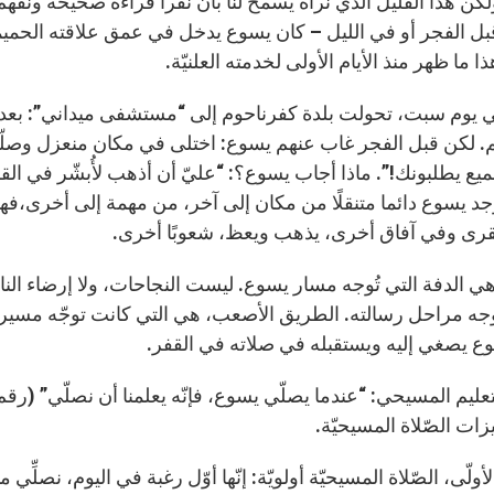
كن هذا القليل الذي نراه يسمح لنا بأن نقرأ قراءة صحيحة ونفهم
قبل الفجر أو في الليل – كان يسوع يدخل في عمق علاقته الحميمة م
 ما ظهر منذ الأيام الأولى لخدمته العلنيّة.
في يوم سبت، تحولت بلدة كفرناحوم إلى “مستشفى ميداني”: ب
 لكن قبل الفجر غاب عنهم يسوع: اختلى في مكان منعزل وصلّى
.يوجد يسوع دائما متنقلًا من مكان إلى آخر، من مهمة إلى أخرى،فه
قرى وفي آفاق أخرى، يذهب ويعظ، شعوبًا أخرى.
هي الدفة التي تُوجه مسار يسوع. ليست النجاحات، ولا إرضاء الناس
جه مراحل رسالته. الطريق الأصعب، هي التي كانت توجّه مسيرة 
ع يصغي إليه ويستقبله في صلاته في القفر.
ات الصّلاة المسيحيّة.
لأولّى، الصّلاة المسيحيّة أولويّة: إنّها أوّل رغبة في اليوم، نصلِّي