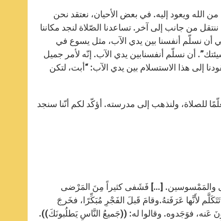
ن الله ويعود إليه. في بعض الأحيان، نعتقد نحن
ننتقل من جانب إلى آخر. تساعدنا الصّلاة لنجد مكاننا
 هي أن نسلّم أنفسنا بين يدي الآب، مثل يسوع في
ئتك”. أن نسلّم أنفسنابين يدي الآب. إنّه لأمر جميل
دنا إلى هذا الاستسلام بين يدي الآب: “أبت، لتكن
لّمًا للصلاة، ولنذهب إلى مدرسته. أؤكّد لكم أنّنا سنجد
مَرْضى والمَمْسوسين. […] فَشَفى كثيراً مِنَ المَرْضى
َّم لأَنَّها عَرَفَتهُ.وقامَ قَبلَ الفَجْرِ مُبَكِّرًا، فخَرجَ
ونَ عَنه، فوَجَدوه. وقالوا له: ((جَميعُ النَّاسِ يَطلُبونَكَ)).