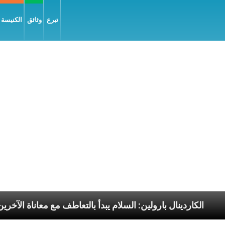
تبرع
وثائق
الكنيسة و
لرسوليّة
الكاردينال بارولين: السلام يبدأ بالتعاطف مع م