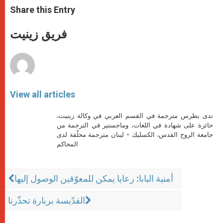
t
s
e
t
r
Share this Entry
s
e
b
t
e
A
n
o
e
p
g
o
r
فريق زينيت
p
e
k
r
View all articles
ندى بطرس مترجمة في القسم العربي في وكالة زينيت،
حائزة على شهادة في اللغات، وماجستير في الترجمة من
جامعة الروح القدس، الكسليك - لبنان مترجمة محلّفة لدى
المحاكم
أمنية البابا: رعايا يمكن للمعوّقين الوصول إليها
القدّيسة بربارة تحذّرنا