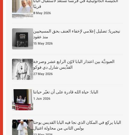
الكنيسة الكاثوليكية في فرنسا تستعدّ لاستقبال البابا
قريبًا
8 May 2026
نيجيريا: تضليل إعلامي لإخفاء العنف بحق المسيحيين
منذ عقود
15 May 2026
العبوديَّة بين اعتذار البابا لاوُن الرابع عشر وصرخة
القدِّيس شارل دي فوكو
27 May 2026
البابا: حياة الله قادرة على أن تغيّر حياتنا
1 Jun 2026
البابا يركع في المكان الذي نجا فيه البابا القديس يوحنا
بولس الثاني من محاولة اغتيال
13 May 2026