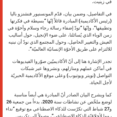
في زينيت.
في التفاصيل، وضمن بيان، قدّم المونسنيور فنشنزو باليا
(رئيس الأكاديمية) المبادرة قائلاً إنّها “بسيطة في فكرتها
وتطبيقها”، وإنّها “تودّ إضفاء رسالة رجاء وسلام وأخوّة في
زمن الوباء الذي يُسائلنا، على ضوء الإنجيل، حول أساليب
العيش والتغيير الحاصِل، وحول المجتمع الذي نودّ أن نبنيه
للالتزام على طريق الأخوّة الإنسانيّة العالميّة”.
تجدر الإشارة هنا إلى أنّ الأكاديميّين صوّروا الفيديوهات
في أماكن عملهم ومنازلهم، ونشروها عبر شبكات
التواصل (تويتر ويوتيوب) وعلى موقع الأكاديمية الحبريّة
لأجل الحياة.
كما ويشرح البيان الصادر أنّ المبادرة هي أيضاً مناسبة
لوضع ملخّص عن نشاطات سنة 2020، بدءاً من جمعية 26
و27 شباط التي تكرّست للذكاء الاصطناعي مع توقيع “نداء
روما لأخلاقيّة الذكاء الاصطناعي”، وصولاً إلى تكريس