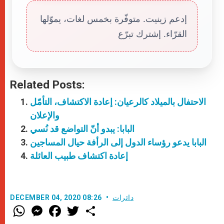
إدعم زينيت. متوفّرة بخمس لغات، يموّلها
القرّاء. إشترك تبرّع
Related Posts:
الاحتفال بالميلاد كالرعيان: إعادة الاكتشاف، التأمّل
والإعلان
البابا: يبدو أنّ التواضع قد نُسي
البابا يدعو رؤساء الدول إلى الرأفة حيال المساجين
إعادة اكتشاف طبيب العائلة
دائرات
DECEMBER 04, 2020 08:26
W
M
F
T
S
h
e
a
w
h
a
s
c
i
a