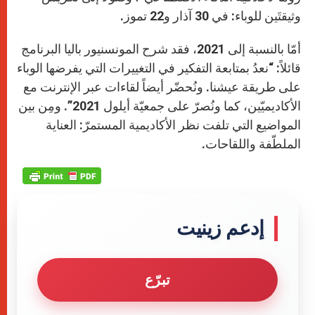
وثيقتَين للوباء: في 30 آذار و22 تموز.
أمّا بالنسبة إلى 2021، فقد شرح المونسنيور باليا البرنامج
قائلاً: “نعدُ بمتابعة التفكير في التغييرات التي يفرضها الوباء
على طريقة عيشنا. ونُحضّر أيضاً لقاءات عبر الإنترنت مع
الأكاديميّين، كما ونُصرّ على جمعيّة أيلول 2021”. ومِن بين
المواضيع التي تلفت نظر الأكاديمية المستمرّ: العناية
الملطّفة واللقاحات.
إدعم زينيت
تبرّع