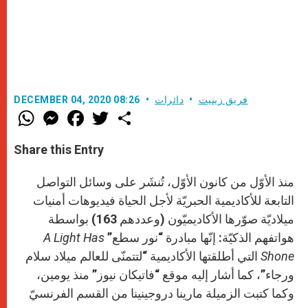
فريق زينيت
دائرات
DECEMBER 04, 2020 08:26
W
M
F
T
S
h
e
a
w
h
a
s
c
i
a
t
s
e
t
r
Share this Entry
s
e
b
t
e
A
n
o
e
p
g
o
r
منذ الأوّل من كانون الأوّل، تُنشَر على وسائل التواصل
p
e
k
r
التابعة للأكاديمية الحبريّة لأجل الحياة فيديوهات أمنيات
ميلاديّة صوّرها الأكاديميّون (وعددهم 163) بواسطة
هواتفهم الذكيّة: إنّها مبادرة “نور سطع”
A Light Has
Shone
التي أطلقتها الأكاديمية “لتتمنّى للعالم ميلاد سلام
ورجاء”، كما أشار إليه موقع “فاتيكان نيوز” منذ يومين،
وكما كتبت الزميلة مارينا دروجينينا من القسم الفرنسيّ