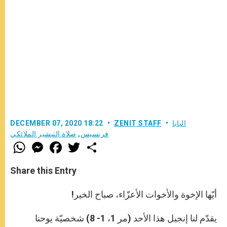
البابا
ZENIT STAFF
DECEMBER 07, 2020 18:22
فرنسيس
,
صلاة التبشير الملائكي
W
M
F
T
S
h
e
a
w
h
a
s
c
i
a
t
s
e
t
r
Share this Entry
s
e
b
t
e
A
n
o
e
p
g
o
r
أيّها الإخوة والأخوات الأعزّاء، صباح الخير!
p
e
k
r
يقدّم لنا إنجيل هذا الأحد (مر 1، 1- 8) شخصيّة يوحنا