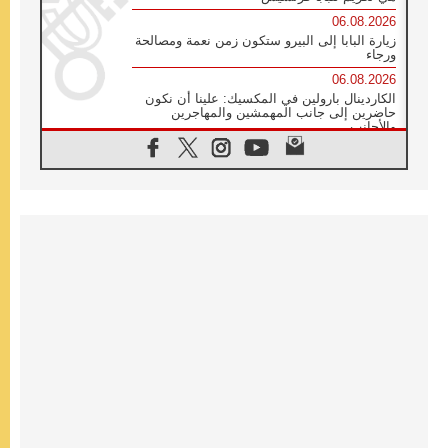
06.08.2026
زيارة البابا إلى البيرو ستكون زمن نعمة ومصالحة
ورجاء
06.08.2026
الكاردينال بارولين في المكسيك: علينا أن نكون
حاضرين إلى جانب المهمشين والمهاجرين
والأجانب
06.08.2026
البابا لاوُن الرابع عشر للشباب في أسيزي:
"أوروبا والعالم يبحثان اليوم عن قديسين جُدد
فيكم"
06.08.2026
البابا في أسيزي يتحدث إلى الشباب المشاركين
في لقاء الشباب الفرنسيسكاني
06.08.2026
البابا لاوُن الرابع عشر يبرق معزيا بوفاة
الكاردينال جوليو دوارتي لانغا
05.08.2026
في مقابلته العامة مع المؤمنين البابا لاوُن الرابع
عشر يواصل الحديث عن الدستور في الليتورجيا
المقدسة مسلطا الضوء على صلاة الكنيسة
05.08.2026
البابا لاوُن الرابع عشر يزور في تشرين الثاني
٢٠٢٦ أوروغواي والأرجنتين وبيرو