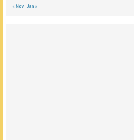
« Nov
Jan »