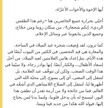
أيها الإخوة والأخوات الأعزّاء،
أحيّي بحرارة جميع الحاضرين هنا –رغم هذا الطقس
الرديء، إنكم شجعان!-، من سكان روما ومن حجّاج،
وجميع الذين يتابعوننا عبر وسائل الإعلام.
كما ترون، لقد وُضِعَت شجرة عيد الميلاد في الساحة،
والمغارة هي قيد التحضير. في الكثير من البيوت أيضًا في
هذه الأيام، يتمّ إعداد هاتين العلامتين لعيد الميلاد، من أجل
إسعاد الأطفال… والكبار أيضًا. إنها بوادر رجاء، ولا سيّما في
هذا الوقت الصعب. ولكن لن نتوقّف عند العلامة، بل
لننتقل إلى المعنى، أي إلى يسوع، إلى محبّة الله التي
أظهرها لنا، لننتقل إلى الصلاح اللامتناهي الذي أشعّه في
العالم. فما من جائحة ولا من أزمة تقدر أن تطفئ هذا
النور. لنسمح له بأن يدخل قلوبنا، ولنمدّ يدنا لمن يحتاج
إليها. فيولد الله هكذا من جديد فينا وبيننا.