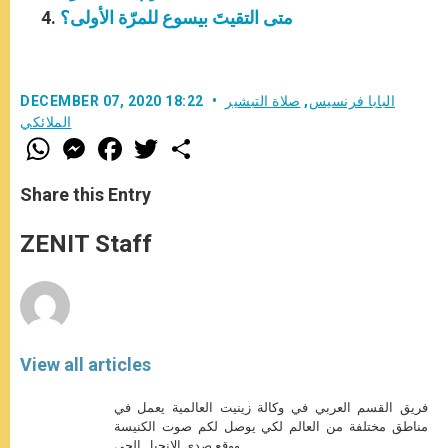
متى التقيتَ بيسوع للمرّة الأولى؟
البابا فرنسيس
,
صلاة التبشير
DECEMBER 07, 2020 18:22
الملائكي
W
M
F
T
S
h
e
a
w
h
a
s
c
i
a
t
s
e
t
r
Share this Entry
s
e
b
t
e
A
n
o
e
p
g
o
r
ZENIT Staff
p
e
k
r
View all articles
فريق القسم العربي في وكالة زينيت العالمية يعمل في
مناطق مختلفة من العالم لكي يوصل لكم صوت الكنيسة
ووقع صدى الإنجيل الحي.