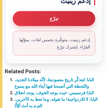
إدعم زينيت
تبرّع
إدعم زينيت. متوفّرة بخمس لغات، يموّلها
القرّاء. إشترك تبرّع
Related Posts:
البابا: لنتذكّر تاريخ معموديتنا، لأنّه ميلادنا الجديد،
واللحظة التي أصبحنا فيها أبناء الله مع يسوع
البابا فرنسيس: حيث يوجد الخوف، يوجد انغلاق
البابا: لا للازدواجية! ما تقوله، وما تعظ به الآخرين،
التزم به أنتَ أوَّلًا