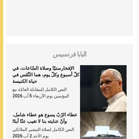
البابا فرنسيس
الإفخارستيّا وصلاة السّاعات، في
كلّ أسبوع وكلّ يوم، هما النَّفَس في
حياة الكنيسة
النص الكامل للمقابلة العامّة مع
المؤمنين يوم الأربعاء 5 آب 2026
عطاء الرّبّ يسوع هو عطاء شامل،
وأنّ عنايته بنا لا تغيب عنّا أبدًا
النص الكامل لصلاة التبشير الملائكي
يوم الأحد 2 آب 2026