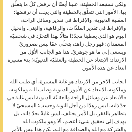
ولكي نستبعد الخطيئة، علينا أيضًا أن نرفض كلّ ما يتعلّق
بها، الأمور التي تتعلّق بالخطيئة والتي يجب أن نرفضها:
العقلية الدنيوية، والإفراط في تقدير وسائل الراحة،
والإفراط في تقدير الملذّات، والرفاهية، والغِنى. وإنجيل
اليوم هو الذي يعطينا مجدّدًا مثالًا لهذا التجرّد في شخصيّة
المعمدان: فهو رجل زاهد، يتخلّى عمّا ليس بضروريّ
ويسعى إلى ما هو جوهريّ. هذا هو الجانب الأوّل من
الارتداد: الابتعاد عن الخطيئة والعقليّة الدنيويّة؛ بدء مسيرة
ابتعاد عن هذه الأمور.
الجانب الآخر من الارتداد هو غاية المسيرة، أي طلب الله
وملكوته. الابتعاد عن الأمور الدنيوية وطلب الله وملكوته.
فالابتعاد عن وسائل الراحة والعقليّة الدنيوية ليس غاية في
حدّ ذاته، ليس زهدًا من أجل التوبة وحسب: المسيحيّ لا
يتظاهر بالفقر. بل الأمر يختلف. ليس غايةً بحدّ ذاته، بل
يهدف إلى تحقيق شيء أعظم، ألا وهو ملكوت الله
والشركة مع الله والصداقة مع الله. لكن هذا ليس بالأمر