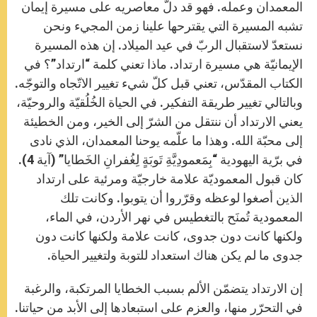
المعمدان وعمله. فهو قد دلّ معاصريه على مسيرة إيمان
تشبه المسيرة التي يقترحها علينا زمن المجيء ونحن
نستعدّ لاستقبال الربّ في عيد الميلاد. إن هذه المسيرة
الإيمانيّة هي مسيرة ارتداد. ماذا تعني كلمة “ارتداد”؟ في
الكتاب المقدّس، تعني قبل كلّ شيء تغيير الاتّجاه والتوجّه.
وبالتالي تغيير طريقة التفكير. في الحياة الخُلُقيّة والروحيّة،
يعني الارتداد أن ننتقل من الشرّ إلى الخير، ومن الخطيئة
إلى محبّة الله. وهذا ما علّمه يوحنا المعمدان، الذي نادى
في برّية اليهودية “بِمَعمودِيَّةِ تَوبَةٍ لِغُفرانِ الخَطايا” (آية 4).
كان قبول المعموديّة علامة خارجيّة ومرئية على ارتداد
الذين أصغوا لوعظه وقرّروا أن يتوبوا. وكانت تلك
المعمودية تُمنَح بالتغطيس في نهر الأردن، في الماء،
ولكنها كانت دون جدوى، كانت علامة ولكنها كانت دون
جدوى ما لم يكن هناك استعداد للتوبة ولتغيير الحياة.
إن الارتداد يتضمّن الألم بسبب الخطايا المرتكبة، والرغبة
في التحرّر منها، والعزم على استبعادها إلى الأبد من حياتنا.