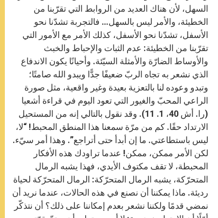
السهل، لأن هناك العديد من الروابط التي تقرّبنا من
الخطيئة، والأمر ليس بالسهل… فالتجربة تشدّنا نحو
الأسفل، تشدّنا نحو الأسفل، كذلك الأمر مع الأمور التي
تقرّبنا من الخطيئة: عدم الثبات والإحباط والخبث
والأوساط الضارّة والأمثلة السيّئة. وأحيانًا يكون الاندفاع
الذي نشعر به تجاه الربّ ضعيفًا جدًّا ويبدو الله صامتًا؛
وتبدو وعوده لنا بالتعزية بعيدة وغير واقعية، مثل صورة
الراعي المحبّ والغيور التي تعود اليوم في قراءة أشعيا
(را. أش 40، 1. 11). وقد نقول بالتالي إنه من المستحيل
الارتداد حقًا. كم من مرّة سمعنا هذا المنطق المحبط! “لا،
ليس باستطاعتي. ما إن أبدأ حتى أتراجع”. وهذا أمر سيّء.
لكن الأمر ممكن، ممكن! عندما تراودك هذه الأفكار
المحبطة، لا تقف مكتوف الأيدي، فهذا يشبه الرمال
المتحرّكة، يشبه الرمال المتحرّكة: الرمال المتحرّكة لحياة
رديئة. ماذا يمكننا أن نصنع في هذه الحالات، عندما نريد أن
نمضي قدمًا ولكننا نشعر بعدم إمكاننا على ذلك؟ أن نتذكّر