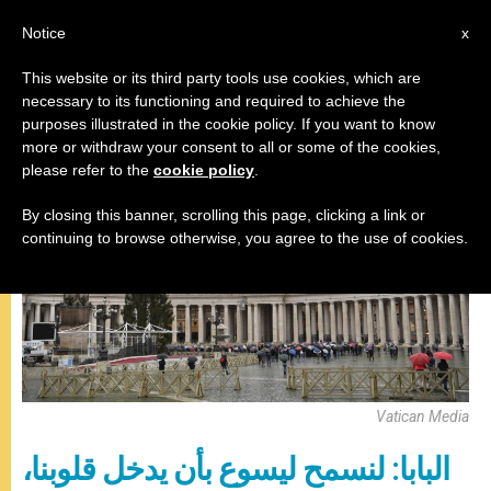
AR
Notice
x
This website or its third party tools use cookies, which are
necessary to its functioning and required to achieve the
,
البابا فرنسيس
صلاة التبشير الملائكي
purposes illustrated in the cookie policy. If you want to know
more or withdraw your consent to all or some of the cookies,
please refer to the
cookie policy
.
By closing this banner, scrolling this page, clicking a link or
continuing to browse otherwise, you agree to the use of cookies.
Vatican Media
البابا: لنسمح ليسوع بأن يدخل قلوبنا،