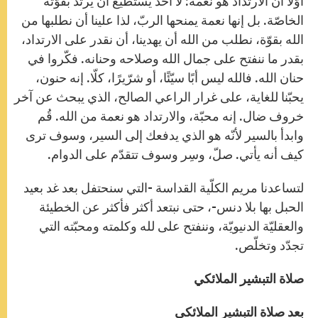
أوّلًا أن الارتداد هو نعمة: لا أحد يستطيع أن يرتدّ بقوّته
الخاصّة. بل إنها نعمة يمنحها الربّ، لذا علينا أن نطلبها من
الله بقوّة، نطلب من الله أن يهدينا، أن نقدر على الارتداد،
بقدر ما ننفتح على جمال الله وصلاحه وحنانه. فكّروا في
حنان الله. فالله ليس أبًا سيّئًا، أو شرّيرًا، كلّا. إنه حنون،
يحبّنا للغاية، على غرار الراعي الصالح، الذي يبحث عن آخر
خروف ضال. إنه محبّة، والارتداد هو نعمة من الله. قُم
وابدأ بالسير لأنّه هو الذي يدفعك إلى السير، وسوف ترى
كيف أنه يأتي. صلّ، وسِر وسوف تتقدّم على الدوام.
لتساعدنا مريم الكلّية القداسة -التي سنحتفل بعد غد بعيد
الحبل بها بلا دنس-، حتى نبتعد أكثر فأكثر عن الخطيئة
والعقليّة الدنيويّة، وننفتح على لله وكلمته ومحبّته التي
تجدّد وتخلّص.
صلاة التبشير الملائكي
بعد صلاة التبشير الملائكي