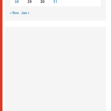
28
29
30
31
« Nov
Jan »