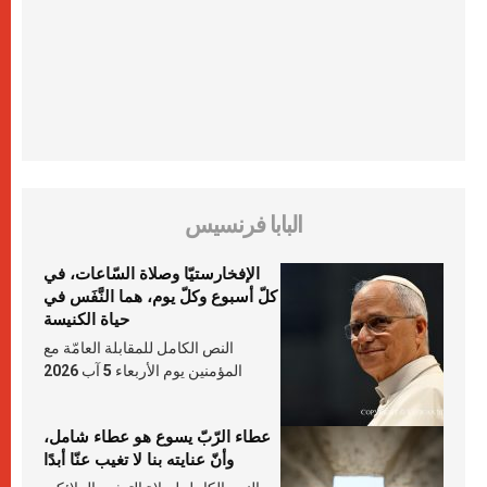
البابا فرنسيس
الإفخارستيّا وصلاة السّاعات، في
كلّ أسبوع وكلّ يوم، هما النَّفَس في
حياة الكنيسة
النص الكامل للمقابلة العامّة مع
المؤمنين يوم الأربعاء 5 آب 2026
عطاء الرّبّ يسوع هو عطاء شامل،
وأنّ عنايته بنا لا تغيب عنّا أبدًا