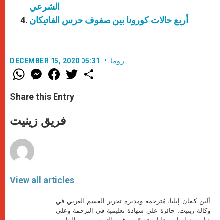
الشرعي
أربع حالات كورونا بين صفوف حرس الفاتيكان
روما
DECEMBER 15, 2020 05:31
W
M
F
T
S
h
e
a
w
h
a
s
c
i
a
t
s
e
t
r
Share this Entry
s
e
b
t
e
A
n
o
e
p
g
o
r
فريق زينيت
p
e
k
r
View all articles
ألين كنعان إيليا، مُترجمة ومديرة تحرير القسم العربي في
وكالة زينيت. حائزة على شهادة تعليمية في الترجمة وعلى
دبلوم دراسات عليا متخصّصة في الترجمة من الجامعة