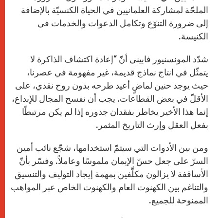
الملحّة لمشاركة العلمانيين في الحياة الكنسيّة بالإضافة
إلى ضرورة التنوّع وتكامل الدعوات والخدمات في
الكنيسة.
شدّد المونسنيور فابيني أنّ “إعادة اكتشاف الذاكرة لا
يتمثّل في انتاج نماذج قديمة، غير مفهومة في عصرنا،
حيث يوجد حنين لماضٍ أعيد طرحه بدون روح نقدي، على
الأقلّ في بعض القطاعات. يجب أن نفسح المجال للإبداع،
إنما هذا الأخير يخاطر بفقدان جذوره إذا لم يكن مرتبطًا
بفعل العقل وإرث التاريخ المثمر.
ومن بين الأدوات التي سيتمّ استخدامها، شجّع نائب أمين
السرّ على جعل حسّ الإيمان ملموسًا وعاملاً. وفسّر بأنّ
الأساقفة لا يزالون مكلَّفين بمهمة إيجاد التوليف والتنسيق
والتناغم بين الكهنوت العام والكهنوت الخاص عبر المواهب
الممنوحة للجميع.