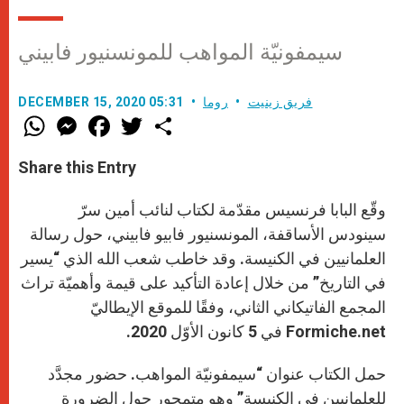
سيمفونيّة المواهب للمونسنيور فابيني
فريق زينيت
روما
DECEMBER 15, 2020 05:31
W
M
F
T
S
h
e
a
w
h
a
s
c
i
a
t
s
e
t
r
Share this Entry
s
e
b
t
e
A
n
o
e
p
g
o
r
وقّع البابا فرنسيس مقدّمة لكتاب لنائب أمين سرّ
p
e
k
r
سينودس الأساقفة، المونسنيور فابيو فابيني، حول رسالة
العلمانيين في الكنيسة. وقد خاطب شعب الله الذي “يسير
في التاريخ” من خلال إعادة التأكيد على قيمة وأهميّة تراث
المجمع الفاتيكاني الثاني، وفقًا للموقع الإيطاليّ
Formiche.net في 5 كانون الأوّل 2020.
حمل الكتاب عنوان “سيمفونيّة المواهب. حضور مجدَّد
للعلمانيين في الكنيسة” وهو متمحور حول الضرورة