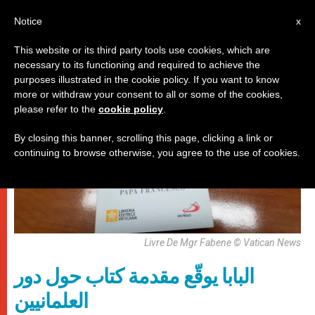
AR
Notice
x
This website or its third party tools use cookies, which are
necessary to its functioning and required to achieve the
روما
purposes illustrated in the cookie policy. If you want to know
more or withdraw your consent to all or some of the cookies,
please refer to the
cookie policy
.
By closing this banner, scrolling this page, clicking a link or
continuing to browse otherwise, you agree to the use of cookies.
Livre De Mgr Fabene © Vatican News
البابا يوقّع مقدمة كتاب حول دور
العلمانيين