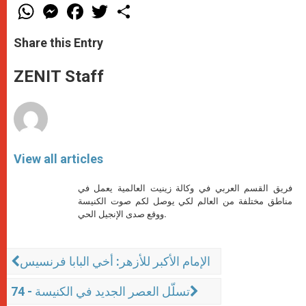
W
M
F
T
S
h
e
a
w
h
a
s
c
i
a
t
s
e
t
r
Share this Entry
s
e
b
t
e
A
n
o
e
p
g
o
r
ZENIT Staff
p
e
k
r
View all articles
فريق القسم العربي في وكالة زينيت العالمية يعمل في
مناطق مختلفة من العالم لكي يوصل لكم صوت الكنيسة
ووقع صدى الإنجيل الحي.
الإمام الأكبر للأزهر: أخي البابا فرنسيس
تسلّل العصر الجديد في الكنيسة - 74