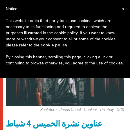
AR
Notice
x
This website or its third party tools use cookies, which are
necessary to its functioning and required to achieve the
روما
purposes illustrated in the cookie policy. If you want to know
more or withdraw your consent to all or some of the cookies,
please refer to the
cookie policy
.
By closing this banner, scrolling this page, clicking a link or
continuing to browse otherwise, you agree to the use of cookies.
Sculpture - Jesus Christ - Couleur - Pixabay - CC0
عناوين نشرة الخميس 4 شباط