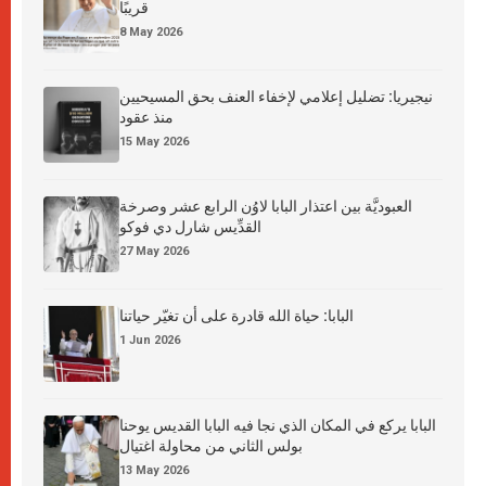
قريبًا
8 May 2026
نيجيريا: تضليل إعلامي لإخفاء العنف بحق المسيحيين
منذ عقود
15 May 2026
العبوديَّة بين اعتذار البابا لاوُن الرابع عشر وصرخة
القدِّيس شارل دي فوكو
27 May 2026
البابا: حياة الله قادرة على أن تغيّر حياتنا
1 Jun 2026
البابا يركع في المكان الذي نجا فيه البابا القديس يوحنا
بولس الثاني من محاولة اغتيال
13 May 2026