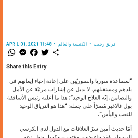
فريق زينيت
الكنيسة والعالم
APRIL 01, 2021 11:48
W
M
F
T
S
h
e
a
w
h
a
s
c
i
a
t
s
e
t
r
Share this Entry
s
e
b
t
e
A
n
o
e
p
g
o
r
“لمساعدة سوريا والسوريّين على إعادة إحياء إيمانهم في
p
e
k
r
بلدهم ومستقبلهم، لا بديل عن إشارات مرئيّة عن الأمل
والتضامن. إنّه العلاج الوحيد”: هذا ما أعلنه رئيس الأساقفة
بول غالاغير مُصرّاً على جملة: “هذا هو الترياق الوحيد
للتعب واليأس”.
أمّا حديث أمين سرّ العلاقات مع الدول لدى الكرسي
الرسولي فقد جاء ضمن مؤتمر بروكسل حول دعم