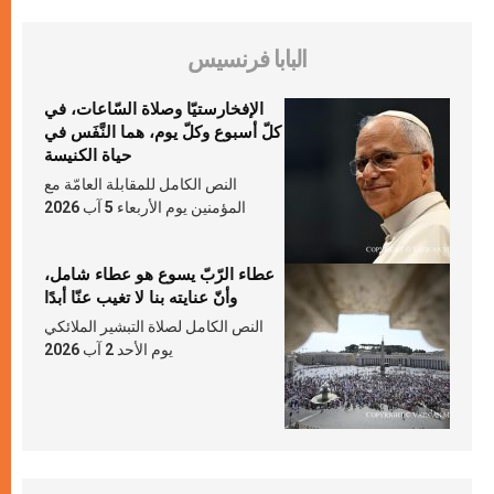
البابا فرنسيس
الإفخارستيّا وصلاة السّاعات، في
كلّ أسبوع وكلّ يوم، هما النَّفَس في
حياة الكنيسة
النص الكامل للمقابلة العامّة مع
المؤمنين يوم الأربعاء 5 آب 2026
عطاء الرّبّ يسوع هو عطاء شامل،
وأنّ عنايته بنا لا تغيب عنّا أبدًا
النص الكامل لصلاة التبشير الملائكي
يوم الأحد 2 آب 2026