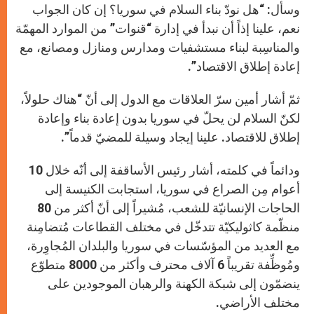
وسأل: “هل نودّ بناء السلام في سوريا؟ إن كان الجواب
نعم، علينا إذاً أن نبدأ في إدارة “قنوات” من الموارد المهمّة
والمناسِبة لبناء مستشفيات ومدارس ومنازل ومصانع، مع
إعادة إطلاق الاقتصاد”.
ثمّ أشار أمين سرّ العلاقات مع الدول إلى أنّ “هناك حلولاً،
لكنّ السلام لن يحلّ في سوريا بدون إعادة بناء وإعادة
إطلاق للاقتصاد. علينا إيجاد وسيلة للمضيّ قدماً”.
ودائماً في كلمته، أشار رئيس الأساقفة إلى أنّه خلال 10
أعوام مِن الصراع في سوريا، استجابت الكنيسة إلى
الحاجات الإنسانيّة للشعب، مُشيراً إلى أنّ أكثر من 80
منظّمة كاثوليكيّة تتدخّل في مختلف القطاعات مُتضامِنة
مع العديد من المؤسّسات في سوريا والبلدان المُجاوِرة،
ومُوظِّفة تقريباً 6 آلاف محترف وأكثر من 8000 متطوّع
ينضمّون إلى شبكة الكهنة والرهبان الموجودين على
مختلف الأراضي.