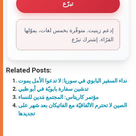
تبرّع
إدعم زينيت. متوفّرة بخمس لغات، يموّلها
القرّاء. إشترك تبرّع
Related Posts:
نداء السفير البابوي في سوريا: لا تدعوا الأمل يموت
تدشين سفارة بابويّة في أبو ظبي
مؤتمر كاريتاس: المجتمع مَدين للنساء
الصين لا تحترم الاتّفاقيّة مع الفاتيكان بعد شهر على
تجديدها