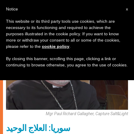
AR
Notice
x
This website or its third party tools use cookies, which are
necessary to its functioning and required to achieve the
الكنيسة والعالم
purposes illustrated in the cookie policy. If you want to know
more or withdraw your consent to all or some of the cookies,
please refer to the
cookie policy
.
By closing this banner, scrolling this page, clicking a link or
continuing to browse otherwise, you agree to the use of cookies.
Mgr Paul Richard Gallagher, Capture Salt&Light
سوريا: العلاج الوحيد