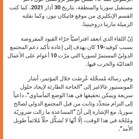
مستقبل سوريا والمنطقة، بتاريخ 30 آذار 2021، كما كتب
القسم الإنكليزي من موقع فاتيكان نيوز، وكما نقلته
الزميلة مارينا دروجينينا.
إنّ اللقاء الذي انعقد افتراضيّاً جرّاء القيود المفروضة
بسبب كوفيد-19 كان يهدف إلى إعادة تأكيد دعم المجتمع
الدوليّ المستمرّ لسوريا التي مرّت 10 أعوام على الأعمال
العدائيّة والحرب فيها.
وفي رسالة مُسجَّلة عُرِضَت خلال المؤتمر، أشار
المونسنيور غالاغير إلى “الحاجة الطارئة لإيجاد حلول
سريعة ويمكن تحقيقها في هذا الوضع المأساوي”، داعياً
إلى التزام متجدِّد وثابت من قبل المجتمع الدولي لصالح
سوريا، مع الإشارة إلى أنّ “المساعدة ما زالت ضروريّة
ومُلحّة في هذا الوقت، إلّا أنّها لا تُشكِّل حلّاً مُلائماً طويل
الأمد”.