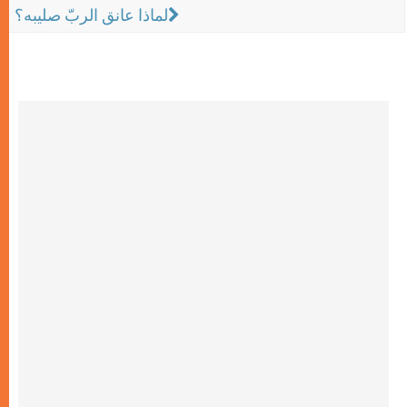
لماذا عانق الربّ صليبه؟