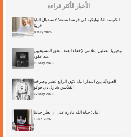
الأخبار الأكثر قراءة
الكنيسة الكاثوليكية في فرنسا تستعدّ لاستقبال البابا
قريبًا
8 May 2026
نيجيريا: تضليل إعلامي لإخفاء العنف بحق المسيحيين
منذ عقود
15 May 2026
العبوديَّة بين اعتذار البابا لاوُن الرابع عشر وصرخة
القدِّيس شارل دي فوكو
27 May 2026
البابا: حياة الله قادرة على أن تغيّر حياتنا
1 Jun 2026