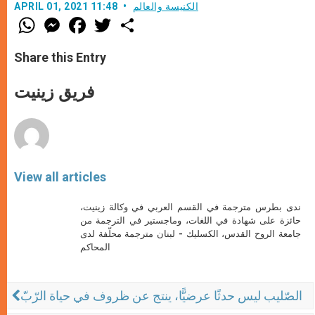
الكنيسة والعالم
APRIL 01, 2021 11:48
W
M
F
T
S
h
e
a
w
h
a
s
c
i
a
t
s
e
t
r
Share this Entry
s
e
b
t
e
A
n
o
e
p
g
o
r
فريق زينيت
p
e
k
r
View all articles
ندى بطرس مترجمة في القسم العربي في وكالة زينيت،
حائزة على شهادة في اللغات، وماجستير في الترجمة من
جامعة الروح القدس، الكسليك - لبنان مترجمة محلّفة لدى
المحاكم
الصّليب ليس حدثًا عرضيًّا، ينتج عن ظروف في حياة الرّبّ