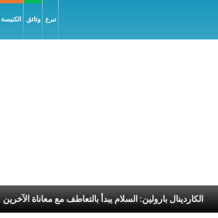
تبرع
وثائق
الكنيسة و
 الرسوليّة
الكاردينال بارولين: السلام يبدأ بالتعاطف مع 