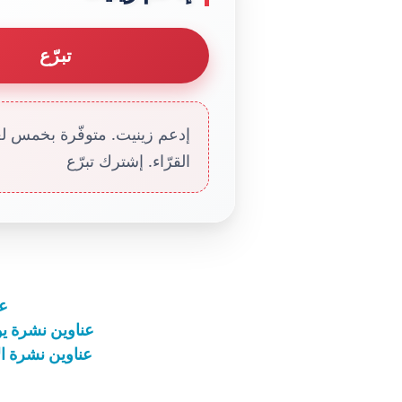
تبرّع
إدعم زينيت. متوفّرة بخمس لغا
القرّاء. إشترك تبرّع
عنا
عناوين نشرة يوم الاثنين 10 نيسان 023
عناوين نشرة الاثنين 18 أيلول 2023: اغفروا دائ