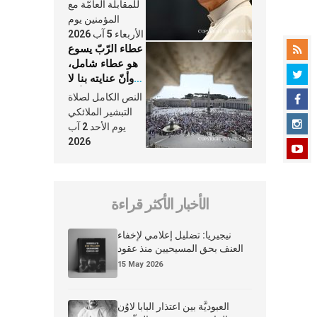
النَّفَس في حياة
للمقابلة العامّة مع
الكنيسة
المؤمنين يوم
الأربعاء 5 آب 2026
عطاء الرّبّ يسوع
هو عطاء شامل،
وأنّ عنايته بنا لا
تغيب عنّا أبدًا
النص الكامل لصلاة
التبشير الملائكي
يوم الأحد 2 آب
2026
الأخبار الأكثر قراءة
نيجيريا: تضليل إعلامي لإخفاء
العنف بحق المسيحيين منذ عقود
15 May 2026
العبوديَّة بين اعتذار البابا لاوُن