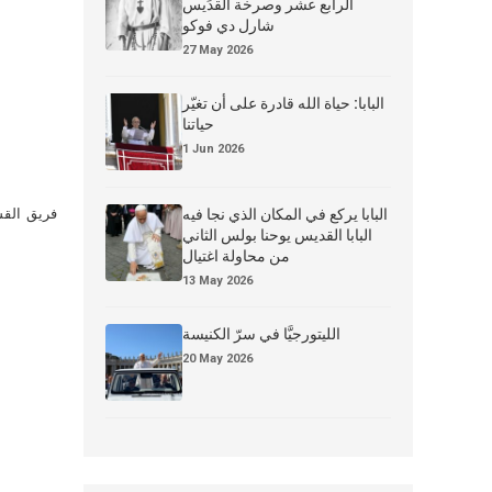
الرابع عشر وصرخة القدِّيس
شارل دي فوكو
27 May 2026
البابا: حياة الله قادرة على أن تغيّر
حياتنا
1 Jun 2026
البابا يركع في المكان الذي نجا فيه
فريق القس
البابا القديس يوحنا بولس الثاني
من محاولة اغتيال
13 May 2026
الليتورجيَّا في سرّ الكنيسة
20 May 2026