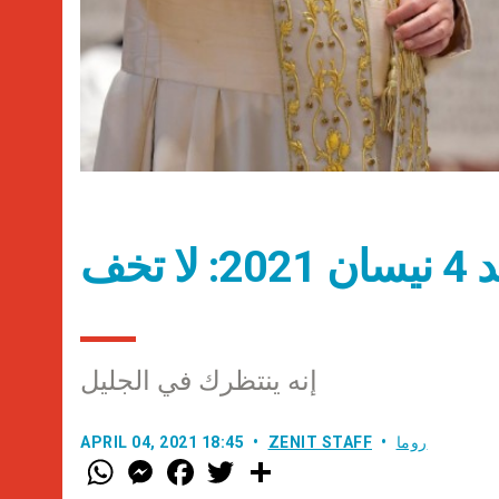
تخف
إنه ينتظرك في الجليل
روما
ZENIT STAFF
APRIL 04, 2021 18:45
W
M
F
T
S
h
e
a
w
h
a
s
c
i
a