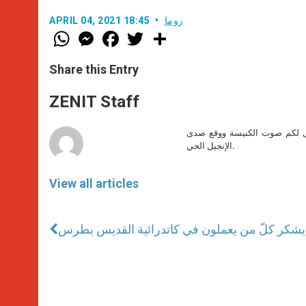
روما
APRIL 04, 2021 18:45
W
M
F
T
S
h
e
a
w
h
a
s
c
i
a
t
s
e
t
r
Share this Entry
s
e
b
t
e
A
n
o
e
p
g
o
r
ZENIT Staff
p
e
k
r
صل لكم صوت الكنيسة ووقع صدى
الإنجيل الحي.
View all articles
ا يشكر كلّ من يعملون في كاتدرائية القديس بطرس