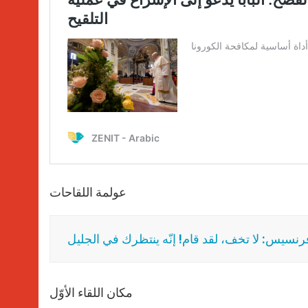
عولمة اللقاحات
 فرنسيس: لا تخف، لقد قام! إنّه ينتظرك في الجليل
مكان اللقاء الأوّل