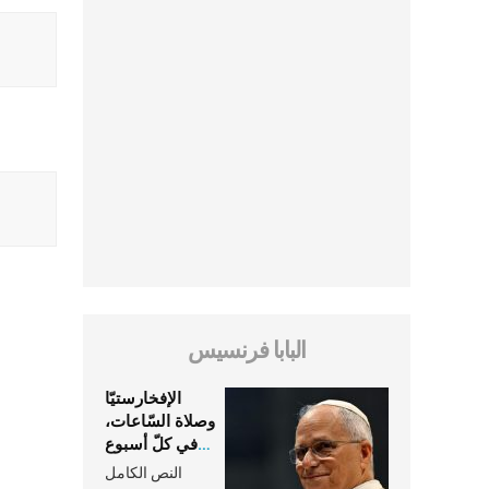
البابا فرنسيس
الإفخارستيّا
وصلاة السّاعات،
في كلّ أسبوع
وكلّ يوم، هما
النص الكامل