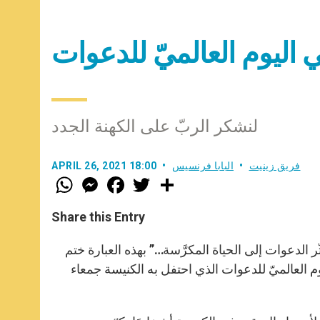
 اليوم العالميّ للدعوات
لنشكر الربّ على الكهنة الجدد
فريق زينيت
البابا فرنسيس
APRIL 26, 2021 18:00
W
M
F
T
S
h
e
a
w
h
a
s
c
i
a
t
s
e
t
r
Share this Entry
s
e
b
t
e
A
n
o
e
p
g
o
r
لدعوات إلى الحياة المكرَّسة…” بهذه العبارة ختم
p
e
k
 ملكة السماء” يوم الأحد 25 نيسان 2021، ذاكرًا اليوم العالميّ للدعوات الذي احتفل به الكنيسة جمعاء
r