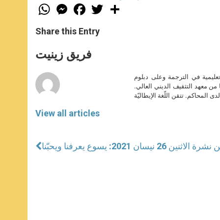
W
M
F
T
S
h
e
a
w
h
a
s
c
i
a
t
s
e
t
r
Share this Entry
s
e
b
t
e
A
n
o
e
p
g
o
r
فريق زينيت
p
e
k
r
تعليمية في الترجمة وعلى دبلوم
ا من معهد التثقيف الديني العالي.
دى المحاكم. تتقن اللّغة الإيطاليّة
View all articles
اثنين 26 نيسان 2021: يسوع يعرفنا ويحبّنا