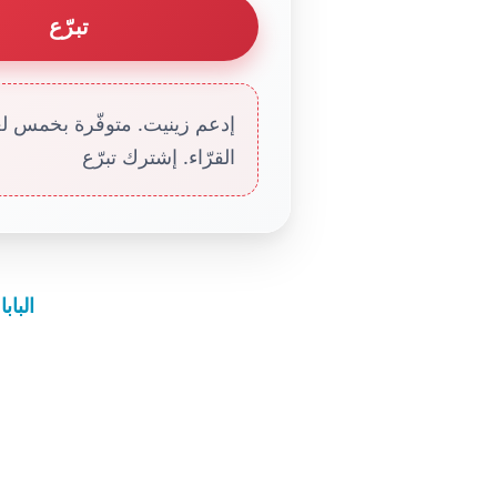
تبرّع
إدعم زينيت. متوفّرة بخمس لغا
القرّاء. إشترك تبرّع
الباب