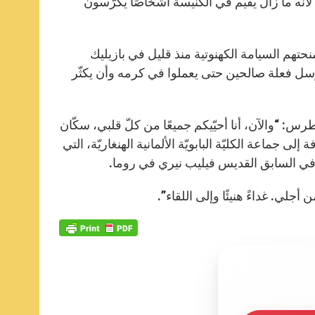
 لأنه ما زال يقيم في الكنيسة أشخاصًا يكرّسون
حتهم السيامة الكهنوتية منذ قليل في بازيليك
رسل فعلة صالحين حتى يعملوا في كرمه وأن يكثّر
: “والآن، أنا أحيّيكم جميعًا من كلّ قلبي، سكّان
 جماعة الكليّة البابويّة الألمانية الهنغاريّة، التي
ه في السابق القديس فيليب نيري في روما.
أجلي. غداءً هنيئًا وإلى اللقاء”.