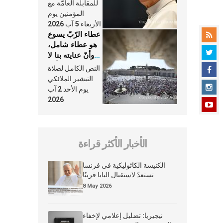
النَّفَس في حياة
للمقابلة العامّة مع
الكنيسة
المؤمنين يوم
الأربعاء 5 آب 2026
عطاء الرّبّ يسوع
هو عطاء شامل،
وأنّ عنايته بنا لا
تغيب عنّا أبدًا
النص الكامل لصلاة
التبشير الملائكي
يوم الأحد 2 آب
2026
الأخبار الأكثر قراءة
الكنيسة الكاثوليكية في فرنسا
تستعدّ لاستقبال البابا قريبًا
8 May 2026
نيجيريا: تضليل إعلامي لإخفاء