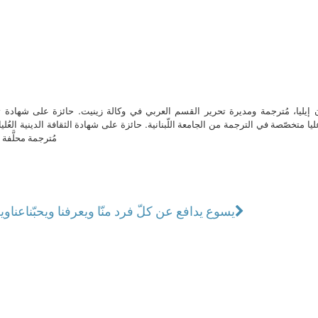
ن إيليا، مُترجمة ومديرة تحرير القسم العربي في وكالة زينيت. حائزة على شهادة 
ا متخصّصة في الترجمة من الجامعة اللّبنانية. حائزة على شهادة الثقافة الدينية العُلي
مُترجمة محلَّفة ل
يسوع يدافع عن كلّ فرد منّا ويعرفنا ويحبّنا
عناوين نشرة ال