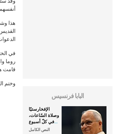
وقد سلّط
أنفسهم،
هذا وشك
القديس 
الدعوات
في الخت
روما وال
قامت هذ
وختم الب
البابا فرنسيس
الإفخارستيّا
وصلاة السّاعات،
في كلّ أسبوع
وكلّ يوم، هما
النص الكامل