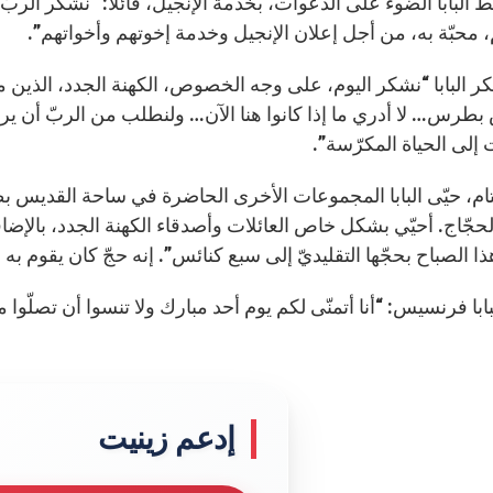
 البابا الضوء على الدعوات، بخدمة الإنجيل، قائلاً: “نشكر الربّ
 محبّة به، من أجل إعلان الإنجيل وخدمة إخوتهم وأخواتهم”.
ر البابا “نشكر اليوم، على وجه الخصوص، الكهنة الجدد، الذين من
بطرس… لا أدري ما إذا كانوا هنا الآن… ولنطلب من الربّ أن ي
 إلى الحياة المكرّسة”.
ام، حيّى البابا المجموعات الأخرى الحاضرة في ساحة القديس بطرس
حجّاج. أحيّي بشكل خاص العائلات وأصدقاء الكهنة الجدد، بالإضافة إلى
ا الصباح بحجّها التقليديّ إلى سبع كنائس”. إنه حجّ كان يقوم ب
ابا فرنسيس: “أنا أتمنّى لكم يوم أحد مبارك ولا تنسوا أن تصلّوا من 
إدعم زينيت