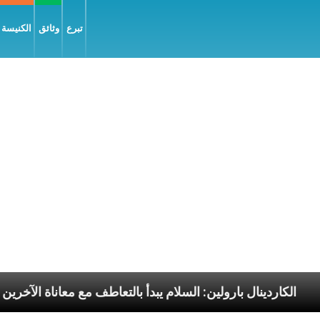
تبرع
وثائق
الكنيسة و
لبابا الرسوليّة
الكاردينال بارولين: السلام يبدأ بالتعا