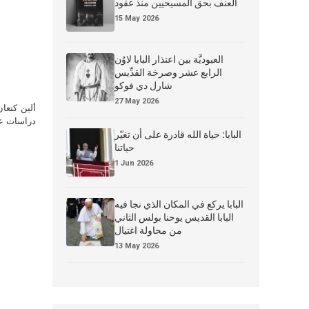
العنف بحق المسيحيين منذ عقود
15 May 2026
العبوديَّة بين اعتذار البابا لاوُن
الرابع عشر وصرخة القدِّيس
شارل دي فوكو
27 May 2026
ألين كنعا
دراسات علي
البابا: حياة الله قادرة على أن تغيّر
حياتنا
1 Jun 2026
البابا يركع في المكان الذي نجا فيه
البابا القديس يوحنا بولس الثاني
من محاولة اغتيال
13 May 2026