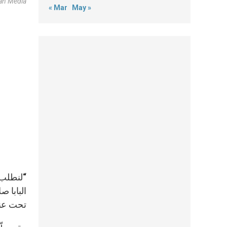
can Media
« Mar
May »
“لنطلب 
تحت عنو