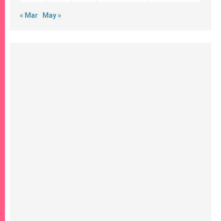
« Mar
May »