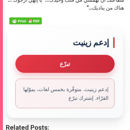
هناك من يناديك…”
إدعم زينيت
تبرّع
إدعم زينيت. متوفّرة بخمس لغات، يموّلها
القرّاء. إشترك تبرّع
Related Posts: