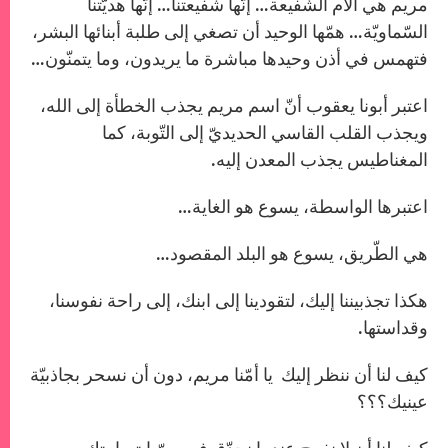
مريم هي الأم الشّفيعة… إنّها شفيعتنا… إنّها هديّتنا
السّماويّة… همّها الوحيد أن تصغي إلى طلبة أبنائها البشر،
فتهمس في أذن وحيدها مباشرة ما يريدون، وما يتمنّون…
اعتبر أبونا يعقوب أنّ اسم مريم يجذب الخطأة إلى الله،
ويجذب القلب القاسي الحديديّ إلى التّوبة، كما
المغناطيس يجذب المعدن إليه.
اعتبرها الواسطة، يسوع هو الغاية…
هي الطّريق، يسوع هو البلد المقصود…
هكذا تجذبيننا إليك، لتقودينا إلى ابنك، إلى راحة نفوسنا،
وقداستها.
كيف لنا أن ننظر إليك يا أمّنا مريم، دون أن نسحر بجاذبيّة
عينيك؟؟؟