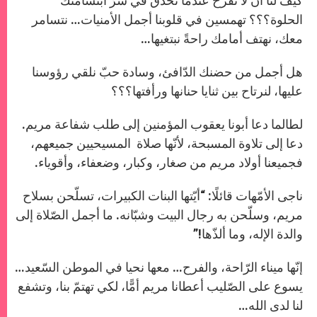
كيف لنا أن لا نفرح عندما نحدّق في سرّ ابتسامتك
الحلوة؟؟؟ تهمسين في قلوبنا أجمل الأمنيات… نتسامر
معك، نهتف أمامك راحةً نبتغيها…
هل أجمل من حضنك الدّافئ، وسادة حبّ نلقي رؤوسنا
عليها، لنرتاح بين ثنايا حنانها ورأفتها؟؟؟
لطالما دعا أبونا يعقوب المؤمنين إلى طلب شفاعة مريم.
دعا إلى تلاوة المسبحة، لأنّها صلاة المسيحيين جميعهم،
فجميعنا أولاد مريم من صغار، وكبار، وضعفاء، وأقوياء.
ناجى الأمّهات قائلًا: “أيّتها البنات الكبيرات، تسلّحن بسلاح
مريم، وسلّحن به رجال البيت وشبّانه. ما أجمل الصّلاة إلى
والدة الإله، وما ألذّها!”
إنّها ميناء الرّاحة، والفرح… معها نحيا في الموطن السّعيد…
يسوع على الصّليب أعطانا مريم أمًّا، لكي تهتمّ بنا، وتشفع
لنا لدى الله…