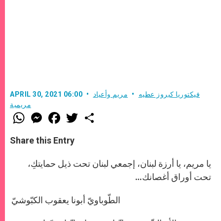
فيكتوريا كيروز عطيه
مريم وأعياد
APRIL 30, 2021 06:00
مريمية
W
M
F
T
S
h
e
a
w
h
a
s
c
i
a
t
s
e
t
r
Share this Entry
s
e
b
t
e
A
n
o
e
p
g
o
r
يا مريم، يا أرزة لبنان، إجمعي لبنان تحت ذيل حمايتكِ،
p
e
k
تحت أوراق أغصانك…
r
الطّوباويّ أبونا يعقوب الكبّوشيّ