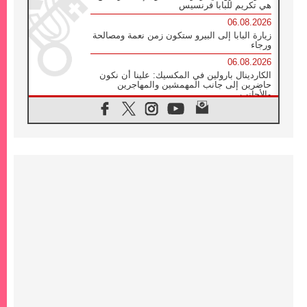
هي تكريم للبابا فرنسيس
06.08.2026
زيارة البابا إلى البيرو ستكون زمن نعمة ومصالحة
ورجاء
06.08.2026
الكاردينال بارولين في المكسيك: علينا أن نكون
حاضرين إلى جانب المهمشين والمهاجرين
والأجانب
06.08.2026
البابا لاوُن الرابع عشر للشباب في أسيزي:
"أوروبا والعالم يبحثان اليوم عن قديسين جُدد
فيكم"
06.08.2026
البابا في أسيزي يتحدث إلى الشباب المشاركين
في لقاء الشباب الفرنسيسكاني
06.08.2026
البابا لاوُن الرابع عشر يبرق معزيا بوفاة
الكاردينال جوليو دوارتي لانغا
05.08.2026
في مقابلته العامة مع المؤمنين البابا لاوُن الرابع
عشر يواصل الحديث عن الدستور في الليتورجيا
المقدسة مسلطا الضوء على صلاة الكنيسة
05.08.2026
البابا لاوُن الرابع عشر يزور في تشرين الثاني