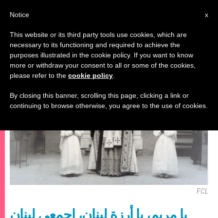
AR
Notice
x
This website or its third party tools use cookies, which are
necessary to its functioning and required to achieve the
مريم وأعياد مريمية
purposes illustrated in the cookie policy. If you want to know
more or withdraw your consent to all or some of the cookies,
please refer to the
cookie policy
.
By closing this banner, scrolling this page, clicking a link or
continuing to browse otherwise, you agree to the use of cookies.
FCL
يا مريم، يا أرزة لبنان، إجمعي لبنان