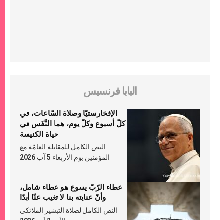
البابا فرنسيس
الإفخارستيّا وصلاة السّاعات، في
كلّ أسبوع وكلّ يوم، هما النَّفَس في
حياة الكنيسة
النص الكامل للمقابلة العامّة مع
المؤمنين يوم الأربعاء 5 آب 2026
عطاء الرّبّ يسوع هو عطاء شامل،
وأنّ عنايته بنا لا تغيب عنّا أبدًا
النص الكامل لصلاة التبشير الملائكي