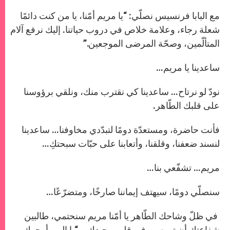
مع البابا فرنسيس نصلّي: “يا مريم أمّنا، يا من كنت دائمًا
شعلة رجاء، وعلامة خلاص في دروب حياتنا. إليك نرفع آلام
المتألّمين، وصحّة المرضى الموجعين.”
ساعدينا يا مريم…
نودّ لو نرتاح… ساعدينا كي نقترب منك، ونلقي برؤوسنا
على قلبك الطّاهر.
فأنت حاضرة، ومستعدّة دومًا لتبدّدي مخاوفنا… ساعدينا
لنسند ضعفنا، وقلقنا، وأتعابنا على حبّات سبحتكِ…
مريم… تشفّعي بنا…
سنصلّي دومًا، سيهتف إيماننا صارخًا، ومتضرّعًا…
في ظلّ وشاحك الطّاهر يا أمّنا مريم سنحتمي، طالبين
شفاعتك أن تهمسي في قلب وحيدك… “يا إلهي أرجوك …