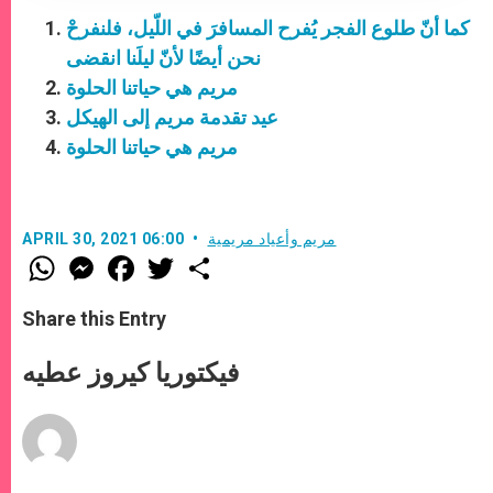
كما أنّ طلوع الفجر يُفرح المسافرَ في اللّيل، فلنفرحْ
نحن أيضًا لأنّ ليلَنا انقضى
مريم هي حياتنا الحلوة
عيد تقدمة مريم إلى الهيكل
مريم هي حياتنا الحلوة
مريم وأعياد مريمية
APRIL 30, 2021 06:00
W
M
F
T
S
h
e
a
w
h
a
s
c
i
a
t
s
e
t
r
Share this Entry
s
e
b
t
e
A
n
o
e
p
g
o
r
فيكتوريا كيروز عطيه
p
e
k
r