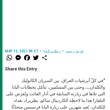
فريق زينيت
رحلات البابا
MAY 12, 2021 05:27
W
M
F
T
S
h
e
a
w
h
a
s
c
i
a
t
s
e
t
r
Share this Entry
s
e
b
t
e
A
n
o
e
p
g
o
r
“في كلّ أبرشيات العراق، بين السريان الكاثوليك
p
e
k
r
والكلدان…. وحتى بين المسلمين، نتأمّل بخطابات البابا
التي تلاها في زيارته السابقة في آذار الفائت وتُعرَض على
التلفاز! هذا ما لاحظه الكاردينال ساكو، بطريرك بغداد
للكلدان، بُعيد شهرين على زيارة البابا فرنسيس متحدّثًا