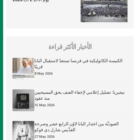
الأخبار الأكثر قراءة
الكنيسة الكاثوليكية في فرنسا تستعدّ لاستقبال البابا
قريبًا
8 May 2026
نيجيريا: تضليل إعلامي لإخفاء العنف بحق المسيحيين
منذ عقود
15 May 2026
العبوديَّة بين اعتذار البابا لاوُن الرابع عشر وصرخة
القدِّيس شارل دي فوكو
27 May 2026