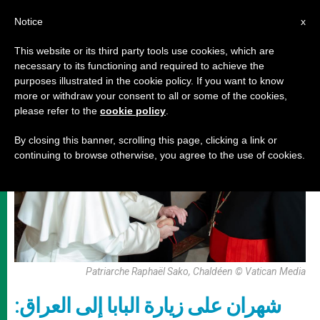
AR
Notice
x
This website or its third party tools use cookies, which are
necessary to its functioning and required to achieve the
رحلات البابا
purposes illustrated in the cookie policy. If you want to know
more or withdraw your consent to all or some of the cookies,
please refer to the
cookie policy
.
By closing this banner, scrolling this page, clicking a link or
continuing to browse otherwise, you agree to the use of cookies.
Patriarche Raphaël Sako, Chaldéen © Vatican Media
شهران على زيارة البابا إلى العراق: