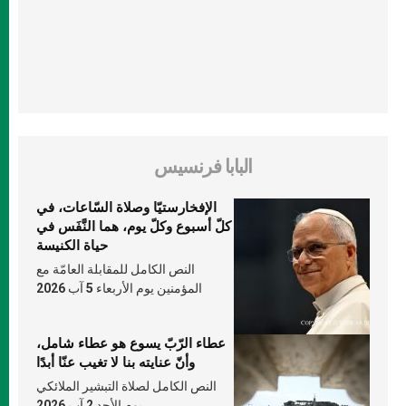
البابا فرنسيس
الإفخارستيّا وصلاة السّاعات، في
كلّ أسبوع وكلّ يوم، هما النَّفَس في
حياة الكنيسة
النص الكامل للمقابلة العامّة مع
المؤمنين يوم الأربعاء 5 آب 2026
عطاء الرّبّ يسوع هو عطاء شامل،
وأنّ عنايته بنا لا تغيب عنّا أبدًا
النص الكامل لصلاة التبشير الملائكي
يوم الأحد 2 آب 2026