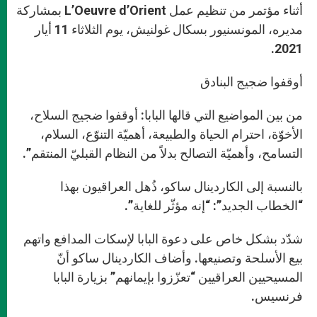
أثناء مؤتمر من تنظيم عمل L’Oeuvre d’Orient بمشاركة
مديره، المونسنيور بسكال غولنيش، يوم الثلاثاء 11 أيار
2021.
أوقفوا ضجيج البنادق
من بين المواضيع التي قالها البابا: أوقفوا ضجيج السلاح،
الأخوّة، احترام الحياة والطبيعة، أهميّة التنوّع، السلام،
التسامح، وأهميّة التصالح بدلاً من النظام القبليّ المنتقم”.
بالنسبة إلى الكاردينال ساكو، ذُهل العراقيون بهذا
“الخطاب الجديد”: “إنه مؤثّر للغاية”.
شدّد بشكل خاص على دعوة البابا لإسكات المدافع واتهم
بيع الأسلحة وتصنيعها. وأضاف الكاردينال ساكو أنّ
المسيحيين العراقيين “تعزّزوا بإيمانهم” بزيارة البابا
فرنسيس.