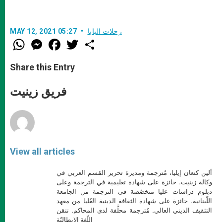
رحلات البابا
MAY 12, 2021 05:27
W
M
F
T
S
h
e
a
w
h
a
s
c
i
a
t
s
e
t
r
Share this Entry
s
e
b
t
e
A
n
o
e
p
g
o
r
فريق زينيت
p
e
k
r
View all articles
ألين كنعان إيليا، مُترجمة ومديرة تحرير القسم العربي في
وكالة زينيت. حائزة على شهادة تعليمية في الترجمة وعلى
دبلوم دراسات عليا متخصّصة في الترجمة من الجامعة
اللّبنانية. حائزة على شهادة الثقافة الدينية العُليا من معهد
التثقيف الديني العالي. مُترجمة محلَّفة لدى المحاكم. تتقن
اللّغة الإيطاليّة