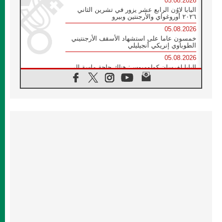
05.08.2026
البابا لاوُن الرابع عشر يزور في تشرين الثاني
٢٠٢٦ أوروغواي والأرجنتين وبيرو
05.08.2026
خمسون عاما على استشهاد الأسقف الأرجنتيني
الطوباوي إنريكي أنجيليلي
05.08.2026
البابا لفرسان كولومبوس: هناك حاجة ماسة إلى
أنبياء تناغم يسعون إلى بناء الجسور
04.08.2026
وفاة الكاردينال جوليو دوارتي لانغا
04.08.2026
عميد دائرة الحوار بين الأديان يفتتح في سيول
أول لقاء مسيحي كونفوشي
04.08.2026
إطلاق النشيد الرسمي لليوم العالمي للشباب في
سيول
04.08.2026
رسالة البابا لاوُن الرابع عشر إلى المشاركين في
المؤتمر العالمي لمنظمة سيغنيس
04.08.2026
الكاردينال بارولين: إنَّ الحوار يُستبدل اليوم
بالقوة، ويجب حماية الحقوق المهددة
بالأيديولوجيات