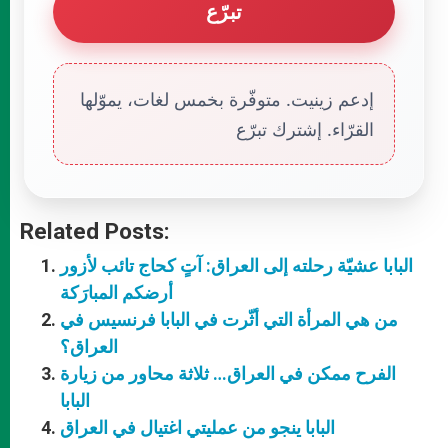
تبرّع
إدعم زينيت. متوفّرة بخمس لغات، يموّلها
القرّاء. إشترك تبرّع
Related Posts:
البابا عشيّة رحلته إلى العراق: آتٍ كحاج تائب لأزور
أرضكم المبارَكة
من هي المرأة التي أثّرت في البابا فرنسيس في
العراق؟
الفرح ممكن في العراق… ثلاثة محاور من زيارة
البابا
البابا ينجو من عمليتي اغتيال في العراق