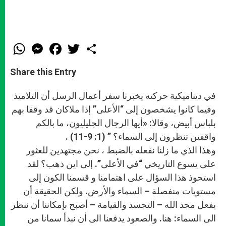
W
M
F
T
S
h
e
a
w
h
a
s
c
i
a
t
s
e
t
r
Share this Entry
s
e
b
t
e
A
n
o
e
p
g
o
r
في ديناميكية حركته يخبرنا سفر أعمال الرسل أن التلاميذ
p
e
k
r
وفيما كانوا يشخصون إلى “الأعلى” إذا ملاكان قد وقفا بهم
بلباس أبيض، وقالا: «أيها الرجال الجليليون، ما بالكم
واقفين تنظرون إلى السماء؟ ” (1: 9-11) .
وهذا الذي ما زلنا نفعله بالضبط ، نحن مجتهدين للعثور
على يسوع التاريخي “في الأعلى”. إلى اين ذهب؟ لقد
استحوذ هذا السؤال على اهتمامنا و قسمنا الكون إلى
مستويات منفصلة – السماء والأرض. ولكن الحقيقة أن
بفعل مجد الله – التجسد والقيامة – أصبح بإمكاننا أن ننظر
الى السماء: هنا. والصعود يدفعنا الى أن نبدأ سمانا من