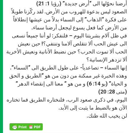
أرضنا نحوّلها الى “أرض جديدة” (رؤيا 1: 21)
الصعود ليس بدعوة للهروب من الأرض. لقد ركّزنا طويلاً
على فكرة “الذهاب” إلى السماء بدلاً من عيشها إنطلاقاً
من الأرض كما فعل يسوع ليجعل أرضنا سماء.
في ظل آلام بشريتنا اليوم – فلنفكر: لو أننا جميعاً نسعى
الى عيش الحب ألا تتقلص آلامنا وتنتفي؟! حين نعيش
الحب ألا تموت الحرب؟ حين نضبط الأنانية ونعيش الأخرية
ألا تزدهر الإنسانية؟
إنها السماء – تصاعدياً- على طول الطريق الى “السماء”.
وهذه الخبرة غير ممكنة من دون من هو “الطريق و الحق
و الحياة” (يو 14: 6) و من هو ” معنا الى إنقضاء الدهر”
(متى 28: 20)
اليوم، في ذكرى صعود الرب، فلنختاره الطريق فما تختاره
الآن هو بالضبط ما يثبت إلى الأبد.
لن يخيب الله ظنك.