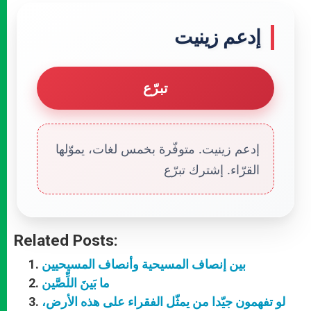
إدعم زينيت
تبرّع
إدعم زينيت. متوفّرة بخمس لغات، يموّلها
القرّاء. إشترك تبرّع
Related Posts:
بين إنصاف المسيحية وأنصاف المسيحيين
ما بَينَ اللِّصَّين
لو تفهمون جيّدا من يمثّل الفقراء على هذه الأرض،