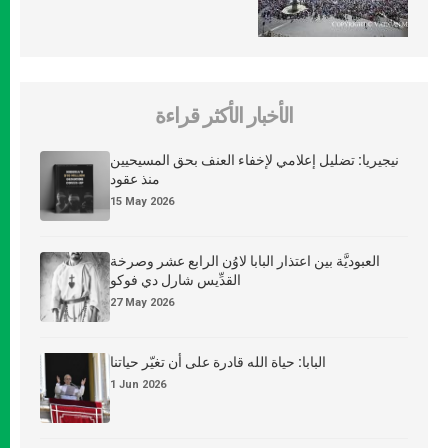
الأخبار الأكثر قراءة
نيجيريا: تضليل إعلامي لإخفاء العنف بحق المسيحيين
منذ عقود
15 May 2026
العبوديَّة بين اعتذار البابا لاوُن الرابع عشر وصرخة
القدِّيس شارل دي فوكو
27 May 2026
البابا: حياة الله قادرة على أن تغيّر حياتنا
1 Jun 2026