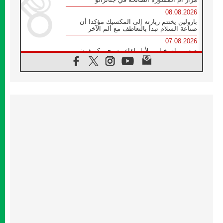
08.08.2026
بارولين يختتم زيارته إلى المكسيك مؤكدا أن
صناعة السلام تبدأ بالتعاطف مع ألم الآخر
07.08.2026
صدور بيان ختامي لأول لقاء مسيحي كونفوشي
بمشاركة الدائرة الفاتيكانية للحوار بين الأديان
07.08.2026
الكاردينال ستورلا: زيارة البابا لاوُن الرابع عشر
ستكون بشرى سارة للأوروغواي بأكملها
07.08.2026
الفاتيكان يعلن برنامج الزيارة الرسولية للبابا لاوُن
الرابع عشر إلى فرنسا
07.08.2026
في الذكرى الـ ٨١ لحادثة هيروشيما الكنيسة في
اليابان تنظم ١٠ أيام للصلاة على نية السلام
07.08.2026
الكنيسة في الأوروغواي: زيارة البابا ستعزز
الإيمان والرجاء
06.08.2026
الاجتماع الشهري للمطارنة الموارنة
06.08.2026
الكاردينال روسي: زيارة البابا لاوُن إلى الأرجنتين