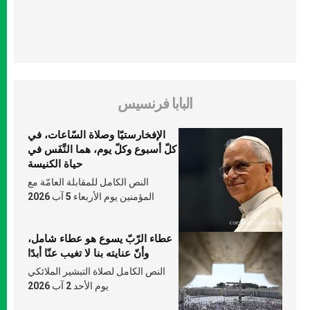
البابا فرنسيس
الإفخارستيّا وصلاة السّاعات، في
كلّ أسبوع وكلّ يوم، هما النَّفَس في
حياة الكنيسة
النص الكامل للمقابلة العامّة مع
المؤمنين يوم الأربعاء 5 آب 2026
عطاء الرّبّ يسوع هو عطاء شامل،
وأنّ عنايته بنا لا تغيب عنّا أبدًا
النص الكامل لصلاة التبشير الملائكي
يوم الأحد 2 آب 2026