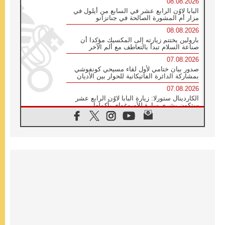
08.08.2026
البابا لاوُن الرابع عشر في السابع من أيلول في
مزار أم المشورة الصالحة في جناتزانو
08.08.2026
بارولين يختتم زيارته إلى المكسيك مؤكدا أن
صناعة السلام تبدأ بالتعاطف مع ألم الآخر
07.08.2026
صدور بيان ختامي لأول لقاء مسيحي كونفوشي
بمشاركة الدائرة الفاتيكانية للحوار بين الأديان
07.08.2026
الكاردينال ستورلا: زيارة البابا لاوُن الرابع عشر
ستكون بشرى سارة للأوروغواي بأكملها
07.08.2026
الفاتيكان يعلن برنامج الزيارة الرسولية للبابا لاوُن
الرابع عشر إلى فرنسا
07.08.2026
في الذكرى الـ ٨١ لحادثة هيروشيما الكنيسة في
اليابان تنظم ١٠ أيام للصلاة على نية السلام
07.08.2026
الكنيسة في الأوروغواي: زيارة البابا ستعزز
الإيمان والرجاء
06.08.2026
الاجتماع الشهري للمطارنة الموارنة