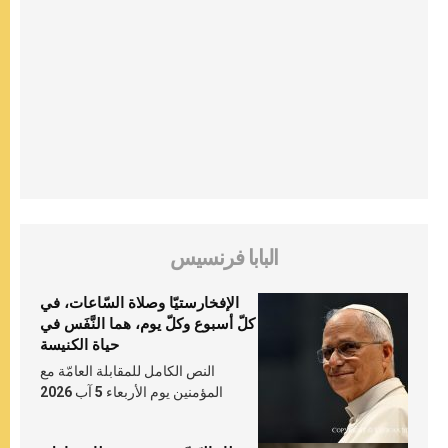
البابا فرنسيس
الإفخارستيّا وصلاة السّاعات، في
كلّ أسبوع وكلّ يوم، هما النَّفَس في
حياة الكنيسة
النص الكامل للمقابلة العامّة مع
المؤمنين يوم الأربعاء 5 آب 2026