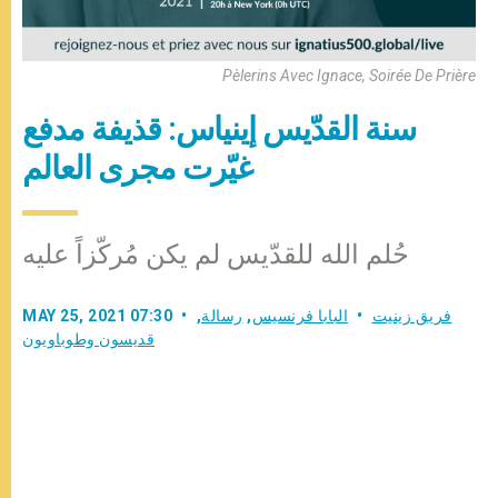
Pèlerins Avec Ignace, Soirée De Prière
سنة القدّيس إينياس: قذيفة مدفع
غيّرت مجرى العالم
حُلم الله للقدّيس لم يكن مُركّزاً عليه
فريق زينيت
البابا فرنسيس
,
رسالة
,
MAY 25, 2021 07:30
قديسون وطوباويون