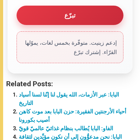
تبرّع
إدعم زينيت. متوفّرة بخمس لغات، يموّلها
القرّاء. إشترك تبرّع
Related Posts:
البابا: عبر الأزمات، الله يقول لنا إنّنا لسنا أسياد
التاريخ
أحياء الأرجنتين الفقيرة: حزن البابا بعد موت كاهن
أصيب بكورونا
الفاو: البابا يُطالب بنظام غذائيّ عالميّ قويّ
البابا: نحن مدعوُّون إلى أن نكون مؤيِّدين لثقافة