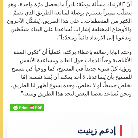
أنّ “الارتداد مسألة يوميّة: نادراً ما يحصل مرّة واحدة، وهو
يتطلّب تمييزاً يستلزم بوصلة لمتابعة الطريق الذي يضمّ
الكثير من المنعطفات… على هذا الطريق، يُشكّل الآخرون
والأوضاع المختلفة إشارات تُساعدنا على البقاء متيقّظين
وتدعونا إلى الارتداد دائماً ومجدّداً”.
وختم البابا رسالته بإعطاء بركته، مُتمنّياً أن “تكون السنة
الأغناطية وحياً للذهاب حول العالم ومساعدة الأنفس
ورؤية كلّ شيء جديداً في المسيح، كما ووَحياً كي نسمح
للمسيح بأن يُساعدنا. لا أحد يمكنه أن يُنقذ نفسه: إمّا
نخلص جميعاً، أو لا نخلص. وحده يسوع أظهر لنا الطريق.
ونحن نُساعد بعضنا البعض لنجد هذا الطريق ونتبعه”.
إدعم زينيت