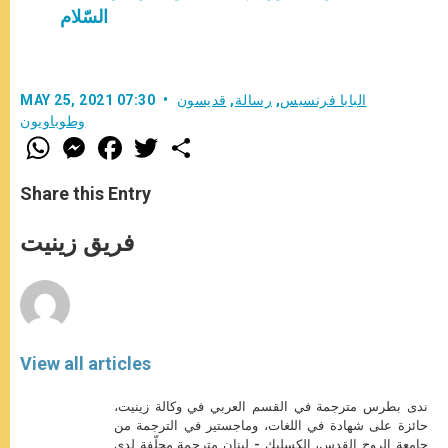
السّلام
البابا فرنسيس
,
رسالة
,
قديسون
MAY 25, 2021 07:30
وطوباويون
W
M
F
T
S
h
e
a
w
h
a
s
c
i
a
t
s
e
t
r
Share this Entry
s
e
b
t
e
A
n
o
e
p
g
o
r
فريق زينيت
p
e
k
r
View all articles
ندى بطرس مترجمة في القسم العربي في وكالة زينيت،
حائزة على شهادة في اللغات، وماجستير في الترجمة من
جامعة الروح القدس، الكسليك - لبنان مترجمة محلّفة لدى