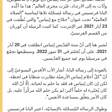
p
e
k
r
وأدّت به إلى الارتداد، غيّرت مجرى العالم”: هذا ما أكّده
البابا فرنسيس في رسالة مُسجّلة تلاها لمناسبة “الصلاة
العالميّة” تحت عنوان “حجّاج مع إينياس” والتي نُظِّمَت في
23 أيار 2021 عبر الإنترنت، كما كتبت الزميلة آن كوريان
من القسم الفرنسيّ.
نُشير هنا إلى أنّ سنة القدّيس إينياس انطلقت في 20 أيار
2021، على أن تُختَتَم في 31 تموز 2022، وسيطبعها تجمّع
في مرسيليا يوم عيد جميع القدّيسين.
بالعودة إلى رسالة البابا، أشار الأب الأقدس اليسوعيّ إلى
أنّ “كلّ أحلام إينياس الأرضيّة تطايرت شظايا في لحظة.
لكن إن كان إينياس قد فَقَد ما حلم به لحياته، إلّا أنّ الله
كان يُخبّىء له حلماً أكبر: لم يكن حلم الله مركّزاً عليه، بل
كان الأمر يتعلّق بمساعدة الأنفس”.
وطوال الرسالة المُسجّلة بالإسبانيّة، اعتبر البابا فرنسيس