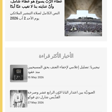
عطاء الرّبّ يسوع هو عطاء شامل،
وأنّ عنايته بنا لا تغيب عنّا أبدًا
النص الكامل لصلاة التبشير الملائكي
يوم الأحد 2 آب 2026
الأخبار الأكثر قراءة
نيجيريا: تضليل إعلامي لإخفاء العنف بحق المسيحيين
منذ عقود
15 May 2026
العبوديَّة بين اعتذار البابا لاوُن الرابع عشر وصرخة
القدِّيس شارل دي فوكو
27 May 2026