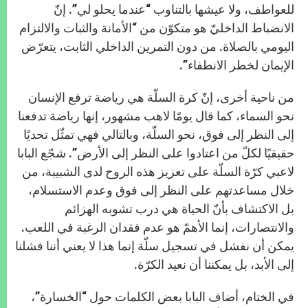
للعواطف، ولا عيشها بالتناوب “عندما يحلو لي”. إنّ
الانضباط الداخليّ هو متكوّن من “الأمانة والثبات والالتزام
اليومي بالصلاة. من دون التمرين الداخلي الثابت، يتعرّض
الإيمان لخطر الانطفاء”.
من ناحية أخرى، إنّ كرة السلّة هي رياضة ترفع الإنسان
نحو السماء، كما قال يومًا لاهب مشهور، إنها رياضة تدفعنا
إلى النظر إلى فوق، نحو السلّة، وبالتالي فهي تمثّل تحديًا
حقيقيًا لكلّ من اعتادوا على النظر إلى الأرض”. شجّع البابا
لاعبي كرّة السلّة على تعزيز هذه الروح لدى الشبيبة، من
خلال مساعدتهم على النظر إلى فوق وعدم الاستسلام،
بل الاكتشاف بأنّ الحياة هي درب تشوبه الهزائم
والانتصارات، إنما الأهمّ هو عدم فقدان الرغبة في اللعب.
يمكن أن نفشل في تسجيل سلّة إنما هذا لا يعني أننا فشلنا
إلى الأبد، بل يمكننا أن نعيد الكرّة.
في الختام، أضاف البابا بعض الكلمات حول “الخسارة”،