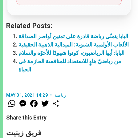
Related Posts:
البابا يتمنّى رياضة قادرة على تمتين أواصر الصداقة
الألعاب الأولمبية الشتوية: الميدالية الذهبية الحقيقية
البابا: أيها الرياضيون، كونوا شهودًا للأخوّة والسلام
من رياضيّ هاوٍ للاستعداد للمنافسة الحازمة في
الحياة
رياضة
MAY 31, 2021 14:29
W
M
F
T
S
h
e
a
w
h
a
s
c
i
a
t
s
e
t
r
Share this Entry
s
e
b
t
e
A
n
o
e
p
g
o
r
فريق زينيت
p
e
k