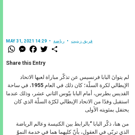
فريق زينيت
رياضة
MAY 31, 2021 14:29
W
M
F
T
S
h
e
a
w
h
a
s
c
i
a
t
s
e
t
r
Share this Entry
s
e
b
t
e
A
n
o
e
p
g
o
r
لم يتوانَ البابا فرنسيس عن تذكّر مباراة لعبها الاتحاد
p
e
k
r
الإيطالي لكرة السلّة؛ كان ذلك في العام 1955، في ساحة
القديس بطرس، أمام البابا بيّوس الثاني عشر، وذلك عندما
استقبل وفدًا من الاتحاد الإيطالي لكرّة السلّة الذي كان
يحتفل بمئويته الأولى
من هنا، ذكّر البابا “بالرابط بين الكنيسة وعالم الرياضة
الذي تربّى في العقول، بأنّ كليهما هما في خدمة النموّ