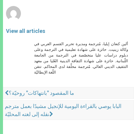
r
View all articles
ألين كنعان إيليا، مُترجمة ومديرة تحرير القسم العربي في
وكالة زينيت. حائزة على شهادة تعليمية في الترجمة وعلى
دبلوم دراسات عليا متخصّصة في الترجمة من الجامعة
اللّبنانية. حائزة على شهادة الثقافة الدينية العُليا من معهد
التثقيف الديني العالي. مُترجمة محلَّفة لدى المحاكم. تتقن
اللّغة الإيطاليّة
ما المقصود "بانتهاكات" روحيّة؟
البابا يوصي بالقراءة اليومية للإنجيل مشيدًا بعمل مترجم
نقله إلى لغته المحليّة