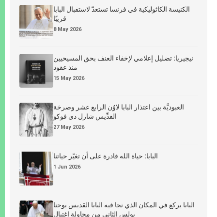
الكنيسة الكاثوليكية في فرنسا تستعدّ لاستقبال البابا
قريبًا
8 May 2026
نيجيريا: تضليل إعلامي لإخفاء العنف بحق المسيحيين
منذ عقود
15 May 2026
العبوديَّة بين اعتذار البابا لاوُن الرابع عشر وصرخة
القدِّيس شارل دي فوكو
27 May 2026
البابا: حياة الله قادرة على أن تغيّر حياتنا
1 Jun 2026
البابا يركع في المكان الذي نجا فيه البابا القديس يوحنا
بولس الثاني من محاولة اغتيال