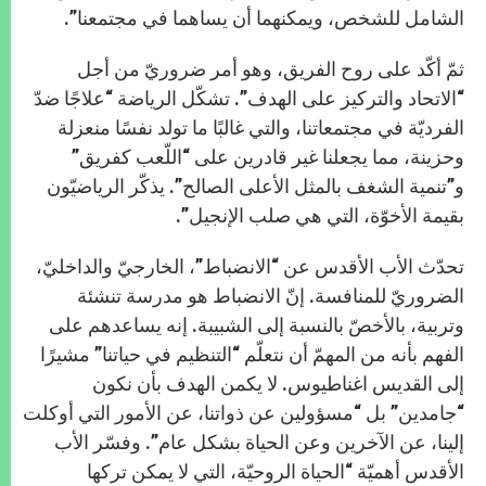
الشامل للشخص، ويمكنهما أن يساهما في مجتمعنا”.
ثمّ أكّد على روح الفريق، وهو أمر ضروريّ من أجل
“الاتحاد والتركيز على الهدف”. تشكّل الرياضة “علاجًا ضدّ
الفرديّة في مجتمعاتنا، والتي غالبًا ما تولد نفسًا منعزلة
وحزينة، مما يجعلنا غير قادرين على “اللّعب كفريق”
و”تنمية الشغف بالمثل الأعلى الصالح”. يذكّر الرياضيّون
بقيمة الأخوّة، التي هي صلب الإنجيل”.
تحدّث الأب الأقدس عن “الانضباط”، الخارجيّ والداخليّ،
الضروريّ للمنافسة. إنّ الانضباط هو مدرسة تنشئة
وتربية، بالأخصّ بالنسبة إلى الشبيبة. إنه يساعدهم على
الفهم بأنه من المهمّ أن نتعلّم “التنظيم في حياتنا” مشيرًا
إلى القديس اغناطيوس. لا يكمن الهدف بأن نكون
“جامدين” بل “مسؤولين عن ذواتنا، عن الأمور التي أوكلت
إلينا، عن الآخرين وعن الحياة بشكل عام”. وفسّر الأب
الأقدس أهميّة “الحياة الروحيّة، التي لا يمكن تركها