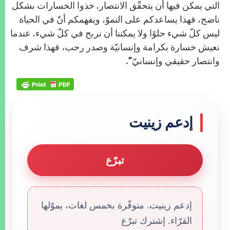
التي يمكن فيها أن يتحقّق الانتصار. خذوا الخسارات بشكل
ناضج، فهذا يساعدكم على النموّ، ويفهمكم أنّ في الحياة
ليس كلّ شيء حلوًا ولا يمكننا أن نربح في كلّ شيء. عندما
نعيش خسارة بكرامة وإنسانيّة وصدر رحب، فهذا شرف
وانتصار حقيقي وإنسانيّ”.
إدعم زينيت
تبرّع
إدعم زينيت. متوفّرة بخمس لغات، يموّلها
القرّاء. إشترك تبرّع