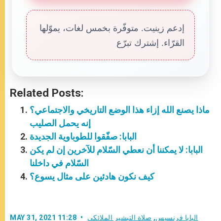
إدعم زينيت. متوفّرة بخمس لغات، يموّلها
القرّاء. إشترك تبرّع
Related Posts:
ماذا يصنع الله إزاء هذا الوضع التاريخي والاجتماعي؟
إنه يحمل الصليب
البابا: صفّقوا للطوباوية الجديدة
البابا: لا يمكننا أن نعطي السّلام للآخرين إن لم يكن
السّلام في داخلنا
كيف نكون هادئين على مثال يسوع؟
البابا فرنسيس
,
صلاة التبشير الملائكي
MAY 31, 2021 11:28