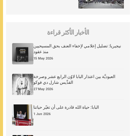
الأخبار الأكثر قراءة
نيجيريا: تضليل إعلامي لإخفاء العنف بحق المسيحيين
منذ عقود
15 May 2026
العبوديَّة بين اعتذار البابا لاوُن الرابع عشر وصرخة
القدِّيس شارل دي فوكو
27 May 2026
البابا: حياة الله قادرة على أن تغيّر حياتنا
1 Jun 2026