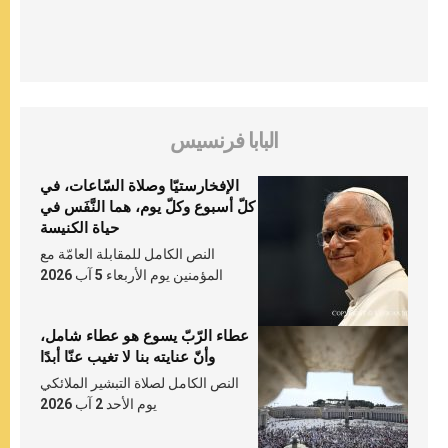
البابا فرنسيس
الإفخارستيّا وصلاة السّاعات، في
كلّ أسبوع وكلّ يوم، هما النَّفَس في
حياة الكنيسة
النص الكامل للمقابلة العامّة مع
المؤمنين يوم الأربعاء 5 آب 2026
عطاء الرّبّ يسوع هو عطاء شامل،
وأنّ عنايته بنا لا تغيب عنّا أبدًا
النص الكامل لصلاة التبشير الملائكي
يوم الأحد 2 آب 2026