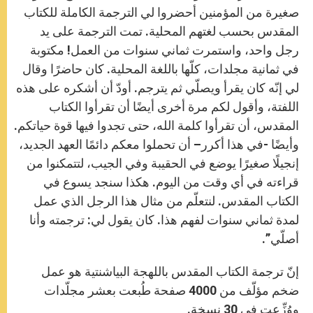
صغيرة من المؤمنين أحضروا لي الترجمة الكاملة للكتاب
المقدس بحسب لغتهم المحلية. تمت الترجمة على يد
رجل واحد، واستمرت ثماني سنوات من العمل! مكتوبة
في ثمانية مجلدات، كلّها باللغة المحلية. كان حاضرًا وقال
لي إنّه كان يقرأ ويصلّي ثم يترجم. أودّ أن أشكره على هذه
اللفتة، وأقول لكم مرة أخرى أيضًا أن تقرأوا الكتاب
المقدس، أن تقرأوا كلمة الله، حتى تجدوا فيها قوة حياتكم.
وأيضًا -في هذا أكرر– أن تحملوا معكم دائمًا العهد الجديد،
إنجيلًا صغيرًا يوضع في الحقيبة وفي الجيب، لتتمكنوا من
قراءته في أي وقت من اليوم. هكذا سنجد يسوع في
الكتاب المقدس. لنتعلّم من مثال هذا الرجل الذي عمل
لمدة ثماني سنوات لفهم هذا. كان يقول لي: ترجمته وأنا
أصلّي”.
إنّ ترجمة الكتاب المقدس باللهجة البياشنتية هو عمل
ضخم مؤلّف من 4000 صفحة طُبعت بعشر مجلّدات
ووُزِّعت في 30 نسخة.