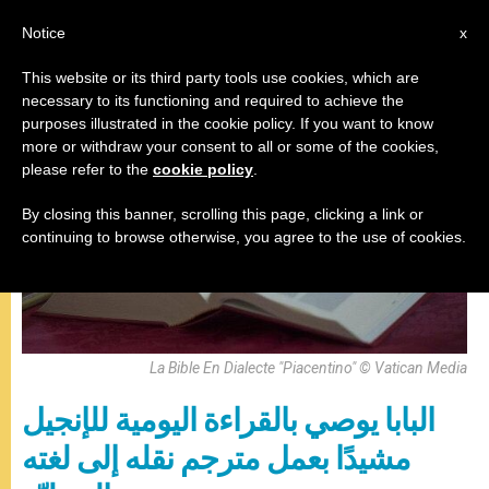
AR
Notice
x
This website or its third party tools use cookies, which are
necessary to its functioning and required to achieve the
,
البابا فرنسيس
صلاة التبشير الملائكي
purposes illustrated in the cookie policy. If you want to know
more or withdraw your consent to all or some of the cookies,
please refer to the
cookie policy
.
By closing this banner, scrolling this page, clicking a link or
continuing to browse otherwise, you agree to the use of cookies.
La Bible En Dialecte "Piacentino" © Vatican Media
البابا يوصي بالقراءة اليومية للإنجيل
مشيدًا بعمل مترجم نقله إلى لغته