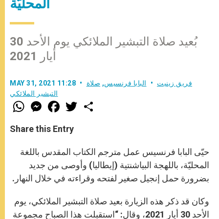
المحليّة
بُعيد صلاة التبشير الملائكي يوم الأحد 30
أيار 2021
فريق زينيت
البابا فرنسيس
,
صلاة
MAY 31, 2021 11:28
التبشير الملائكي
W
M
F
T
S
h
e
a
w
h
a
s
c
i
a
t
s
e
t
r
Share this Entry
s
e
b
t
e
A
n
o
e
p
g
o
r
حيّى البابا فرنسيس عمل مترجم الكتاب المقدس باللغة
p
e
k
r
المحليّة، باللهجة البياشنتية (إيطاليا) وأوصى من جديد
بضرورة حمل إنجيل صغير لفتحه وقراءته في خلال النهار.
وكان قد ذكر هذه الزيارة بعيد صلاة التبشير الملائكي، يوم
الأحد 30 أيار 2021، وقال: “استقبلت هذا الصباح مجموعة