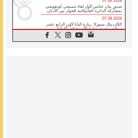
07.08.2026
صدور بيان ختامي لأول لقاء مسيحي كونفوشي
بمشاركة الدائرة الفاتيكانية للحوار بين الأديان
07.08.2026
الكاردينال ستورلا: زيارة البابا لاوُن الرابع عشر
ستكون بشرى سارة للأوروغواي بأكملها
07.08.2026
الفاتيكان يعلن برنامج الزيارة الرسولية للبابا لاوُن
الرابع عشر إلى فرنسا
07.08.2026
في الذكرى الـ ٨١ لحادثة هيروشيما الكنيسة في
اليابان تنظم ١٠ أيام للصلاة على نية السلام
07.08.2026
الكنيسة في الأوروغواي: زيارة البابا ستعزز
الإيمان والرجاء
06.08.2026
الاجتماع الشهري للمطارنة الموارنة
06.08.2026
الكاردينال روسي: زيارة البابا لاوُن إلى الأرجنتين
هي تكريم للبابا فرنسيس
06.08.2026
زيارة البابا إلى البيرو ستكون زمن نعمة ومصالحة
ورجاء