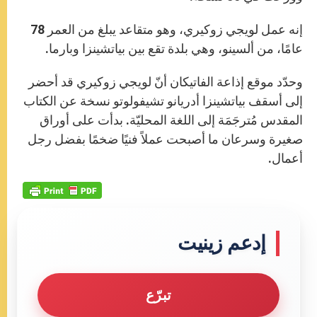
إنه عمل لويجي زوكيري، وهو متقاعد يبلغ من العمر 78
عامًا، من ألسينو، وهي بلدة تقع بين بياتشينزا وبارما.
وحدّد موقع إذاعة الفاتيكان أنّ لويجي زوكيري قد أحضر
إلى أسقف بياتشينزا أدريانو تشيفولوتو نسخة عن الكتاب
المقدس مُترجَمَة إلى اللغة المحليّة. بدأت على أوراق
صغيرة وسرعان ما أصبحت عملاً فنيًا ضخمًا بفضل رجل
أعمال.
إدعم زينيت
تبرّع