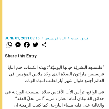
فريق زينيت
البابا فرنسيس
JUNE 01, 2021 08:16
W
M
F
T
S
h
e
a
w
h
a
s
c
i
a
t
s
e
t
r
Share this Entry
s
e
b
t
e
A
n
o
e
p
g
o
r
“فلتستعِد البشريّة حياتها اليوميّة”: بهذه الكلمات ختم البابا
p
e
k
r
فرنسيس ماراثون الصلاة الذي وحّد ملايين المؤمنين في
العالم أجمع طوال شهر أيار لطلب انتهاء الوباء.
في الواقع، ترأس الأب الأقدس صلاة المسبحة الوردية في
حدائق الفاتيكان أمام العذراء مريم “التي تحلّ العقد”
والغالية على قلبه مساء البارحة، كما كتبت الزميلة آن