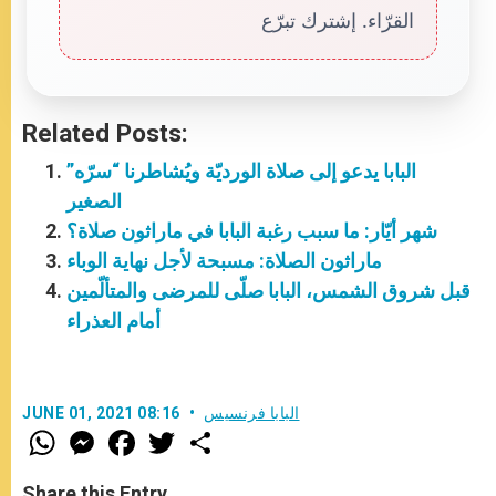
القرّاء. إشترك تبرّع
Related Posts:
البابا يدعو إلى صلاة الورديّة ويُشاطرنا “سرّه”
الصغير
شهر أيّار: ما سبب رغبة البابا في ماراثون صلاة؟
ماراثون الصلاة: مسبحة لأجل نهاية الوباء
قبل شروق الشمس، البابا صلّى للمرضى والمتألّمين
أمام العذراء
البابا فرنسيس
JUNE 01, 2021 08:16
W
M
F
T
S
h
e
a
w
h
a
s
c
i
a
t
s
e
t
r
Share this Entry