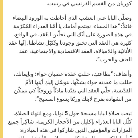
كوريان من القسم الفرنسي في زينيت.
وصلّى البابا على العشب الذي أحاطت به الورود البيضاء
قائلاً: “هذا المساء، نجتمع أمامك يا أمّنا العذراء المُكرّمة
في هذه الصورة على أنّك التي تحلّين العُقد. في الواقع،
كثيرة هي العقد التي تخنق وجودنا وتُكبّل نشاطنا. إنّها عقد
الأنانيّة واللامبالاة، العقد الاقتصادية والاجتماعية، عقد
العنف والحرب”.
وأضاف: “بطاعتكِ، حللتِ عقدة عصيان حواء؛ وبإيمانك،
حللتِ ما عقدته حواء بشكّها. نتوسّل إليكِ أيّتها الأمّ
القدّيسة، حلّي العقد التي تقيّدنا ماديّاً وروحيّاً كي نتمكّن
من الشهادة بفرح لابنك وربّنا يسوع المسيح”.
تبعت صلاة البابا مسبحة حول 5 نوايا. ومع انتهاء الصلاة،
كلّل البابا العذراء بإكليل من الأحجار الكريمة، شاكِراً جميع
المزارات والمؤمنين الذين شاركوا في هذه المبادرة: