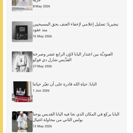
8 May 2026
نيجيريا: تضليل إعلامي لإخفاء العنف بحق المسيحيين
منذ عقود
15 May 2026
العبوديَّة بين اعتذار البابا لاوُن الرابع عشر وصرخة
القدِّيس شارل دي فوكو
27 May 2026
البابا: حياة الله قادرة على أن تغيّر حياتنا
1 Jun 2026
البابا يركع في المكان الذي نجا فيه البابا القديس يوحنا
بولس الثاني من محاولة اغتيال
13 May 2026