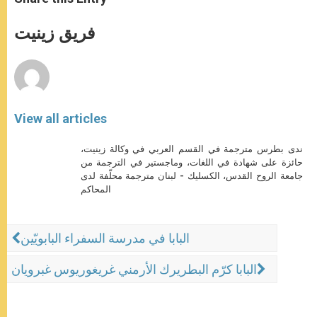
s
e
b
t
e
A
n
o
e
p
g
o
r
فريق زينيت
p
e
k
r
View all articles
ندى بطرس مترجمة في القسم العربي في وكالة زينيت،
حائزة على شهادة في اللغات، وماجستير في الترجمة من
جامعة الروح القدس، الكسليك - لبنان مترجمة محلّفة لدى
المحاكم
البابا في مدرسة السفراء البابويّين
البابا كرّم البطريرك الأرمني غريغوريوس غبرويان