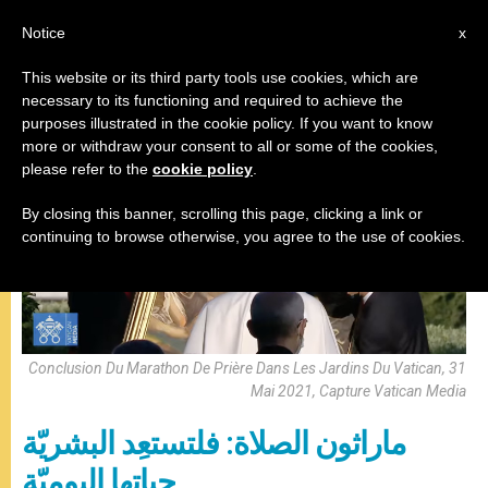
AR
Notice
x
This website or its third party tools use cookies, which are
necessary to its functioning and required to achieve the
البابا فرنسيس
purposes illustrated in the cookie policy. If you want to know
more or withdraw your consent to all or some of the cookies,
please refer to the
cookie policy
.
By closing this banner, scrolling this page, clicking a link or
continuing to browse otherwise, you agree to the use of cookies.
Conclusion Du Marathon De Prière Dans Les Jardins Du Vatican, 31
Mai 2021, Capture Vatican Media
ماراثون الصلاة: فلتستعِد البشريّة
حياتها اليوميّة