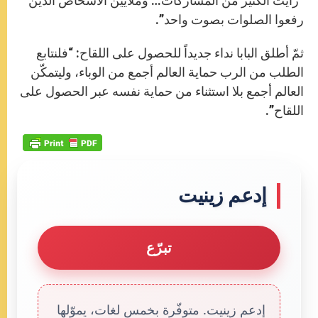
“رأيتُ الكثير من المشاركات… وملايين الأشخاص الذين
رفعوا الصلوات بصوت واحد”.
ثمّ أطلق البابا نداء جديداً للحصول على اللقاح: “فلنتابع
الطلب من الرب حماية العالم أجمع من الوباء، وليتمكّن
العالم أجمع بلا استثناء من حماية نفسه عبر الحصول على
اللقاح”.
إدعم زينيت
تبرّع
إدعم زينيت. متوفّرة بخمس لغات، يموّلها