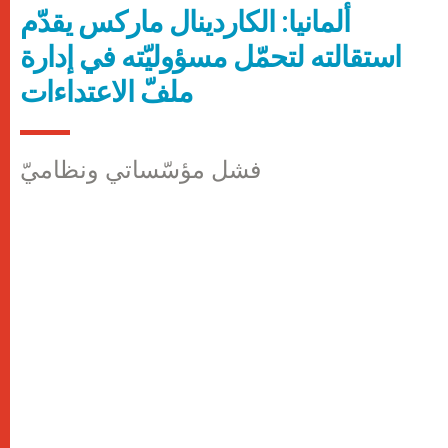
ألمانيا: الكاردينال ماركس يقدّم
استقالته لتحمّل مسؤوليّته في إدارة
ملفّ الاعتداءات
فشل مؤسّساتي ونظاميّ