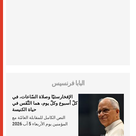
البابا فرنسيس
الإفخارستيّا وصلاة السّاعات، في
كلّ أسبوع وكلّ يوم، هما النَّفَس في
حياة الكنيسة
النص الكامل للمقابلة العامّة مع
المؤمنين يوم الأربعاء 5 آب 2026