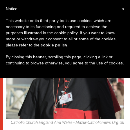
AR
Notice
x
This website or its third party tools use cookies, which are
necessary to its functioning and required to achieve the
حماية القاصرين
purposes illustrated in the cookie policy. If you want to know
more or withdraw your consent to all or some of the cookies,
please refer to the
cookie policy
.
By closing this banner, scrolling this page, clicking a link or
continuing to browse otherwise, you agree to the use of cookies.
Catholic Church England And Wales - Mazur-Catholicnews.org.uk