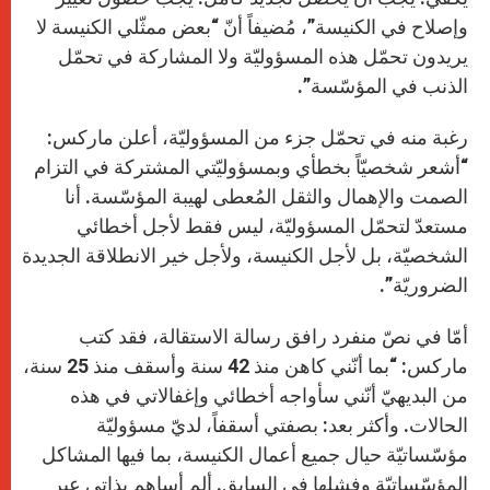
وإصلاح في الكنيسة”، مُضيفاً أنّ “بعض ممثّلي الكنيسة لا
يريدون تحمّل هذه المسؤوليّة ولا المشاركة في تحمّل
الذنب في المؤسّسة”.
رغبة منه في تحمّل جزء من المسؤوليّة، أعلن ماركس:
“أشعر شخصيّاً بخطأي وبمسؤوليّتي المشتركة في التزام
الصمت والإهمال والثقل المُعطى لهيبة المؤسّسة. أنا
مستعدّ لتحمّل المسؤوليّة، ليس فقط لأجل أخطائي
الشخصيّة، بل لأجل الكنيسة، ولأجل خير الانطلاقة الجديدة
الضروريّة”.
أمّا في نصّ منفرد رافق رسالة الاستقالة، فقد كتب
ماركس: “بما أنّني كاهن منذ 42 سنة وأسقف منذ 25 سنة،
من البديهيّ أنّني سأواجه أخطائي وإغفالاتي في هذه
الحالات. وأكثر بعد: بصفتي أسقفاً، لديّ مسؤوليّة
مؤسّساتيّة حيال جميع أعمال الكنيسة، بما فيها المشاكل
المؤسّساتيّة وفشلها في السابق. ألم أساهم بذاتي عبر