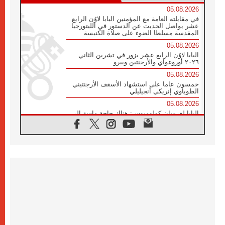
05.08.2026
في مقابلته العامة مع المؤمنين البابا لاوُن الرابع
عشر يواصل الحديث عن الدستور في الليتورجيا
المقدسة مسلطا الضوء على صلاة الكنيسة
05.08.2026
البابا لاوُن الرابع عشر يزور في تشرين الثاني
٢٠٢٦ أوروغواي والأرجنتين وبيرو
05.08.2026
خمسون عاما على استشهاد الأسقف الأرجنتيني
الطوباوي إنريكي أنجيليلي
05.08.2026
البابا لفرسان كولومبوس: هناك حاجة ماسة إلى
أنبياء تناغم يسعون إلى بناء الجسور
04.08.2026
وفاة الكاردينال جوليو دوارتي لانغا
04.08.2026
عميد دائرة الحوار بين الأديان يفتتح في سيول
أول لقاء مسيحي كونفوشي
04.08.2026
إطلاق النشيد الرسمي لليوم العالمي للشباب في
سيول
04.08.2026
رسالة البابا لاوُن الرابع عشر إلى المشاركين في