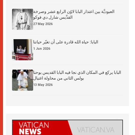
العبوديَّة بين اعتذار البابا لاوُن الرابع عشر وصرخة
القدِّيس شارل دي فوكو
27 May 2026
البابا: حياة الله قادرة على أن تغيّر حياتنا
1 Jun 2026
البابا يركع في المكان الذي نجا فيه البابا القديس يوحنا
بولس الثاني من محاولة اغتيال
13 May 2026