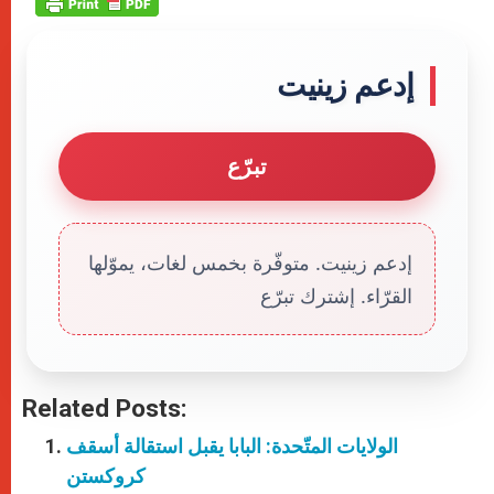
إدعم زينيت
تبرّع
إدعم زينيت. متوفّرة بخمس لغات، يموّلها
القرّاء. إشترك تبرّع
Related Posts:
الولايات المتّحدة: البابا يقبل استقالة أسقف
كروكستن