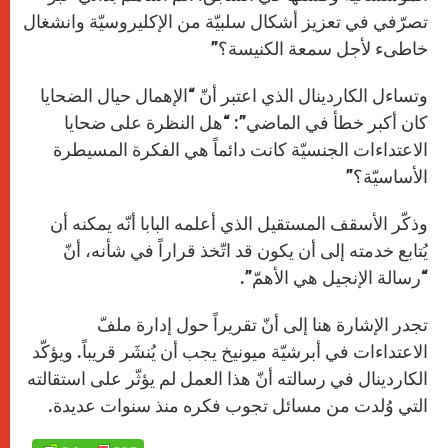
تصرّفي في تعزيز أشكال سلبيّة من الإكليروسيّة وانشغال
خاطىء لأجل سمعة الكنيسة؟”
وتساءل الكاردينال الذي اعتبر أنّ “الإهمال حيال الضحايا
كان أكبر خطأ في الماضي”: “هل النظرة على ضحايا
الاعتداءات الجنسيّة كانت دائماً هي الفكرة المسيطرة
الأساسيّة؟”
وذكّر الأسقف المستقيل الذي أعلمه البابا أنّه يمكنه أن
يُتابع خدمته إلى أن يكون قد اتّخذ قراراً في شأنه، أنّ
“رسالة الإنجيل هي الأهمّ”.
تجدر الإشارة هنا إلى أنّ تقريراً حول إدارة ملفّ
الاعتداءات في أبرشيّة ميونيخ يجب أن يُنشَر قريباً. ويؤكّد
الكاردينال في رسالته أنّ هذا العمل لم يؤثّر على استقالته
التي وُلدت من مسائل تجوب فكره منذ سنوات عديدة.