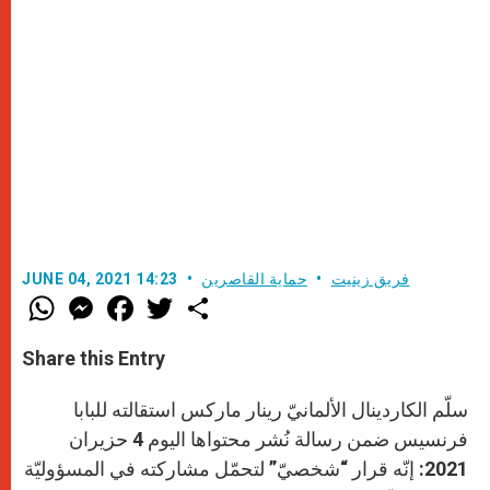
فريق زينيت
حماية القاصرين
JUNE 04, 2021 14:23
W
M
F
T
S
h
e
a
w
h
a
s
c
i
a
t
s
e
t
r
Share this Entry
s
e
b
t
e
A
n
o
e
p
g
o
r
سلّم الكاردينال الألمانيّ رينار ماركس استقالته للبابا
p
e
k
r
فرنسيس ضمن رسالة نُشر محتواها اليوم 4 حزيران
2021: إنّه قرار “شخصيّ” لتحمّل مشاركته في المسؤوليّة