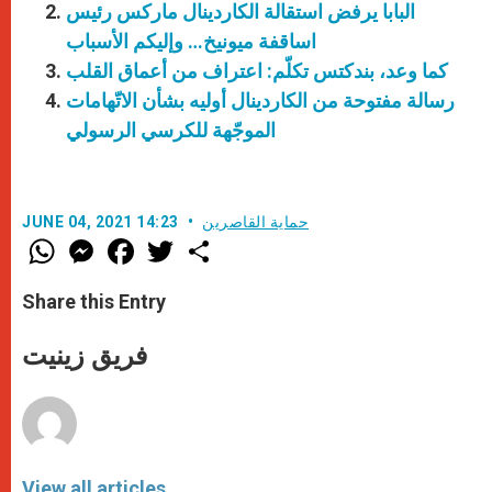
البابا يرفض استقالة الكاردينال ماركس رئيس
اساقفة ميونيخ… وإليكم الأسباب
كما وعد، بندكتس تكلّم: اعتراف من أعماق القلب
رسالة مفتوحة من الكاردينال أوليه بشأن الاتّهامات
الموجّهة للكرسي الرسولي
حماية القاصرين
JUNE 04, 2021 14:23
W
M
F
T
S
h
e
a
w
h
a
s
c
i
a
t
s
e
t
r
Share this Entry
s
e
b
t
e
A
n
o
e
p
g
o
r
فريق زينيت
p
e
k
r
View all articles