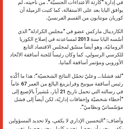
في إدارة “كارثة الاعتداءات الجنسيّة”. من ناحيته، لم
يوافق البابا بعد على الاستقالة، كما كتبت الزميلة آن
كوريان مونتابون من القسم الفرنسيّ.
الكاردينال ماركس عضو في “مجلس الكرادلة” الذي
أسّسه البابا سنة 2013 لمساعدته في إصلاح الكوريا
الرومانيّة. وهو أيضاً منسّق لمجلس الاقتصاد التابع
للكرسي الرسولي. كما وكان رئيساً للجنة أساقفة الاتّحاد
الأوروبي ومؤتمر أساقفة ألمانيا.
“لقد فشلنا… وعليّ تحمّل النتائج الشخصيّة”: هذا ما أكّده
رئيس أساقفة ميونيخ وفرايزينغ البالغ من العمر 67 عاماً
في رسالته التي تحمل تاريخ 21 أيار، مُشيراً بالإصبع إلى
“أخطاء شخصيّة وإخفاقات إداريّة، لكن أيضاً إلى فشل
مؤسّساتيّ ونظاميّ”.
وأضاف: “التحسين الإداري لا يكفي، ولا تحديد المسؤولين
يكفي. يجب أن يحصل تجديد كامل. يجب حصول تغيير