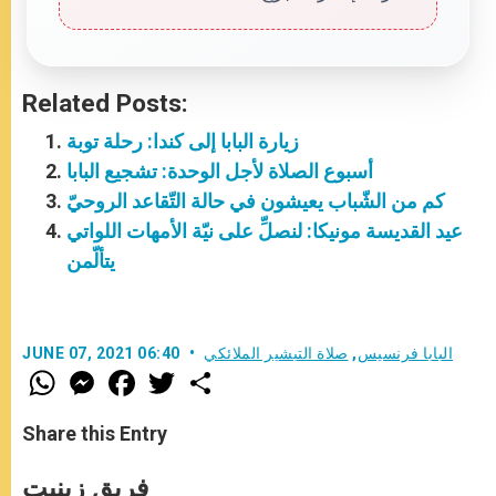
Related Posts:
زيارة البابا إلى كندا: رحلة توبة
أسبوع الصلاة لأجل الوحدة: تشجيع البابا
كم من الشّباب يعيشون في حالة التّقاعد الروحيّ
عيد القديسة مونيكا: لنصلِّ على نيّة الأمهات اللواتي
يتألّمن
البابا فرنسيس
,
صلاة التبشير الملائكي
JUNE 07, 2021 06:40
W
M
F
T
S
h
e
a
w
h
a
s
c
i
a
t
s
e
t
r
Share this Entry
s
e
b
t
e
A
n
o
e
p
g
o
r
فريق زينيت