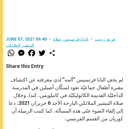
فريق زينيت
البابا فرنسيس
,
صلاة
JUNE 07, 2021 06:40
التبشير الملائكي
W
M
F
T
S
h
e
a
w
h
a
s
c
i
a
t
s
e
t
r
Share this Entry
s
e
b
t
e
A
n
o
e
p
g
o
r
لم يخفِ البابا فرنسيس “ألمه” لدى معرفته عن اكتشاف
p
e
k
r
مقبرة أطفال جماعيّة تعود لسكّان أصيلين في المدرسة
الداخليّة القديمة الكاثوليكيّة في كاملوبس، كندا. وخلال
صلاة التبشير الملائكي البارحة الأحد 6 حزيران 2021، دعا
إلى إلقاء الضوء على هذه المسألة، كما كتبت الزميلة آن
كوريان من القسم الفرنسي.