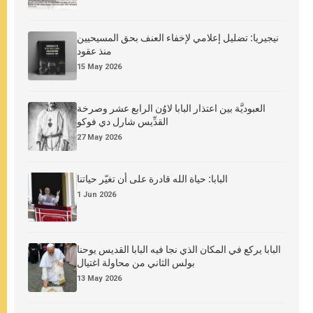
نيجيريا: تضليل إعلامي لإخفاء العنف بحق المسيحيين
منذ عقود
15 May 2026
العبوديَّة بين اعتذار البابا لاوُن الرابع عشر وصرخة
القدِّيس شارل دي فوكو
27 May 2026
البابا: حياة الله قادرة على أن تغيّر حياتنا
1 Jun 2026
البابا يركع في المكان الذي نجا فيه البابا القديس يوحنا
بولس الثاني من محاولة اغتيال
13 May 2026