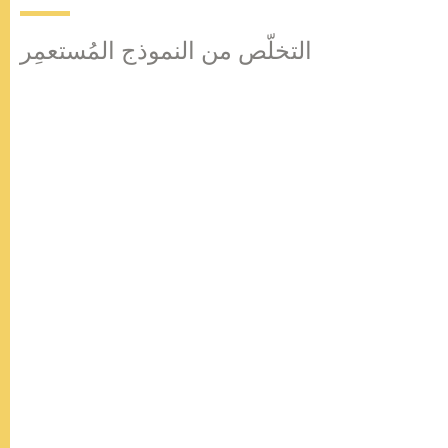
التخلّص من النموذج المُستعمِر