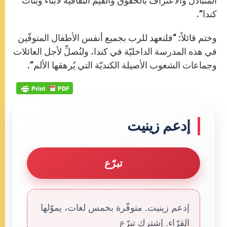
المتبادل والاعتراف بالحقوق والقيم الثقافيّة لأبناء وبنات
كندا”.
وختم قائلاً: “فلنعهد للرب بجميع أنفس الأطفال المتوفّين
في هذه المدرسة الداخليّة في كندا، ولنُصلِّ لأجل العائلات
وجماعات الشعوب الأصيلة الكنديّة التي يُرهقها الألم”.
إدعم زينيت
تبرّع
إدعم زينيت. متوفّرة بخمس لغات، يموّلها
القرّاء. إشترك تبرّع