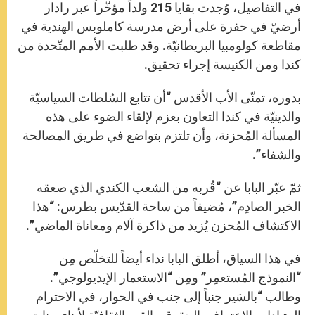
في التفاصيل، وُجدت بقايا 215 ولداً مؤخّراً عبر رادار
أرضيّ في حفرة على أرض مدرسة كاملوبس الهندية في
مقاطعة كولومبيا البريطانيّة. وقد طلبت الأمم المتّحدة من
كندا ومن الكنيسة إجراء تحقيق.
بدوره، تمنّى الأب الأقدس “أن تتابع السُلطات السياسيّة
والدينيّة في كندا التعاون بعزم لإلقاء الضوء على هذه
المسألة المُحزنة، وأن تلتزم بتواضع في طريق المصالحة
والشفاء”.
ثمّ عبّر البابا عن “قُربه من الشعب الكندي الذي صعقه
الخبر الصادِم”، مُضيفاً من ساحة القدّيس بطرس: “هذا
الاكتشاف المُحزن يُزيد من ذاكرة آلام ومعاناة الماضي”.
في هذا السياق، أطلق البابا نداء أيضاً للتخلّص مِن
“النموذج المُستعمِر” ومِن “الاستعمار الإيديولوجي”.
وطالب “بالسَير جنباً إلى جنب في الحوار، في الاحترام