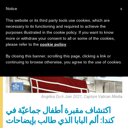
AR
Notice
x
This website or its third party tools use cookies, which are
necessary to its functioning and required to achieve the
,
البابا فرنسيس
صلاة التبشير الملائكي
purposes illustrated in the cookie policy. If you want to know
more or withdraw your consent to all or some of the cookies,
please refer to the
cookie policy
.
By closing this banner, scrolling this page, clicking a link or
continuing to browse otherwise, you agree to the use of cookies.
Angélus Du 6 Juin 2021, Capture Vatican Media
اكتشاف مقبرة أطفال جماعيّة في
كندا: ألم البابا الذي طالب بإيضاحات