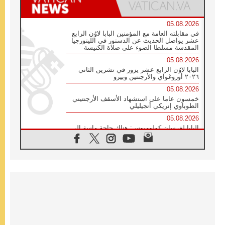
05.08.2026
في مقابلته العامة مع المؤمنين البابا لاوُن الرابع
عشر يواصل الحديث عن الدستور في الليتورجيا
المقدسة مسلطا الضوء على صلاة الكنيسة
05.08.2026
البابا لاوُن الرابع عشر يزور في تشرين الثاني
٢٠٢٦ أوروغواي والأرجنتين وبيرو
05.08.2026
خمسون عاما على استشهاد الأسقف الأرجنتيني
الطوباوي إنريكي أنجيليلي
05.08.2026
البابا لفرسان كولومبوس: هناك حاجة ماسة إلى
أنبياء تناغم يسعون إلى بناء الجسور
04.08.2026
وفاة الكاردينال جوليو دوارتي لانغا
04.08.2026
عميد دائرة الحوار بين الأديان يفتتح في سيول
أول لقاء مسيحي كونفوشي
04.08.2026
إطلاق النشيد الرسمي لليوم العالمي للشباب في
سيول