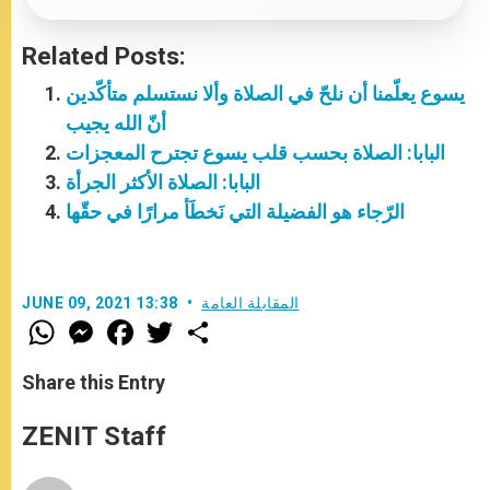
Related Posts:
يسوع يعلّمنا أن نلحّ في الصلاة وألا نستسلم متأكّدين
أنّ الله يجيب
البابا: الصلاة بحسب قلب يسوع تجترح المعجزات
البابا: الصلاة الأكثر الجرأة
الرّجاء هو الفضيلة التي نَخطَأ مرارًا في حقّها
المقابلة العامة
JUNE 09, 2021 13:38
W
M
F
T
S
h
e
a
w
h
a
s
c
i
a
t
s
e
t
r
Share this Entry
s
e
b
t
e
A
n
o
e
p
g
o
r
ZENIT Staff
p
e
k
r