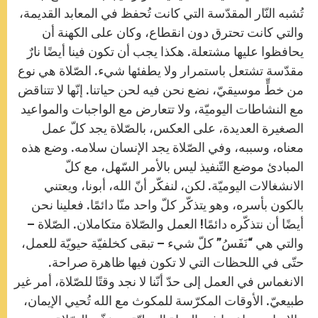
تُشبه النّار المقدّسة التي كانت تُحفظ في المعابد القديمة،
والتي كانت تحترق دون انقطاع، وكان على الكهنة أن
يحافظوا عليها مشتعلة. هكذا يجب أن تكون فينا أيضًا نارٌ
مقدّسة تشتعل باستمرار ولا يطفئها شيء. الصّلاة هي نوع
من خطٍّ موسيقيّ، نضع نحن فيه لحن حياتنا. إنّها لا تتناقض
مع النشاطات اليوميّة، ولا تتعارض مع الواجبات والمواعيد
الصغيرة العديدة، على العكس، بالصّلاة يجد كلّ عمل
معناه، وسببه، وفي الصّلاة يجد الإنسان سلامه. وضع هذه
المبادئ موضع التّنفيذ ليس بالأمر السّهل، مع كلّ
الانشغالات اليوميّة. لكن، لنفكّر أنّ الله، أبونا، ويعتني
بالكون بأسره، وهو يتذكّر كلّ واحد منّا دائمًا. فعلينا نحن
أيضًا أن نتذكّره دائمًا! العمل والصّلاة متكاملان. الصّلاة –
والتي هي “نَفَسُ” كلّ شيء – تبقى كخلفيّة حيويّة للعمل،
حتّى في اللحظات التي لا تكون فيها ظاهرة صراحة.
الانغماس في العمل إلى حدّ أنّنا لا نجد وقتًا للصّلاة، أمر غير
طبيعيّ. الأوقات المكرّسة للمكوث مع الله تُحيي الإيمان،