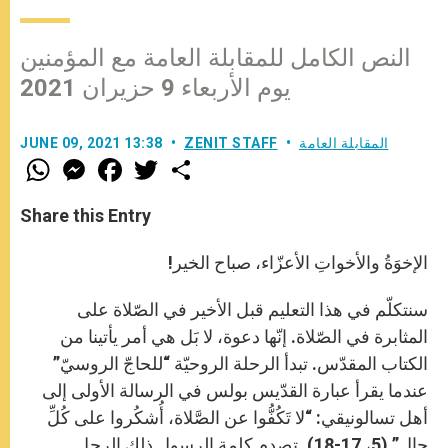
النص الكامل للمقابلة العامة مع المؤمنين
يوم الأربعاء 9 حزيران 2021
المقابلة العامة
ZENIT STAFF
JUNE 09, 2021 13:38
W
M
F
T
S
h
e
a
w
h
a
s
c
i
a
t
s
e
t
r
Share this Entry
s
e
b
t
e
A
n
o
e
p
g
o
r
الإخوَةُ والأخواتِ الأعزّاء، صباح الخير!
p
e
k
r
سنتكلّم في هذا التعليم قبل الأخير في الصّلاة على
المثابرة في الصّلاة. إنّها دعوة، لا بَل هي أمر يأتينا من
الكتاب المقدّس. تبدأ الرحلة الروحيّة “للحاجّ الروسيّ”
عندما يقرأ عبارة القدّيس بولس في الرسالة الأولى إلى
أهل تسالونيقي: “لا تَكُفُّوا عن الصَّلاة، أُشكُروا على كُلِّ
حال” (5، 17-18). تصدم كلمة الرسول ذلك الرجل