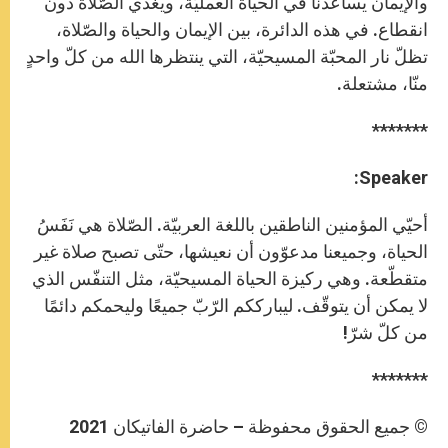
والإيمان يساعدنا في الحياة العمليّة، ويغذّي الصّلاة دون
انقطاع. في هذه الدائرة، بين الإيمان والحياة والصّلاة،
تظلّ نار المحبّة المسيحيّة، التي ينتظرها الله من كلّ واحدٍ
منّا، مشتعلة.
*******
Speaker:
أحيّي المؤمنين الناطقين باللغة العربيّة. الصّلاة هي نَفَسُ
الحياة، وجميعنا مدعوّون أن نعيشها، حتّى تصبح صلاة غير
متقطّعة. وهي ركيزة الحياة المسيحيّة، مثل التنفّس الذي
لا يمكن أن يتوقّف. ليبارككم الرّبّ جميعًا وليحمكم دائمًا
من كلّ شرّ!
*******
© جميع الحقوق محفوظة – حاضرة الفاتيكان 2021