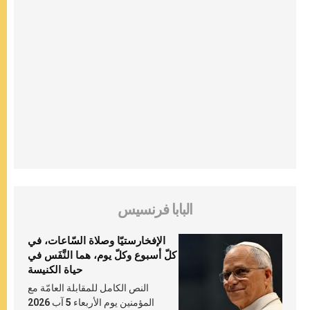
البابا فرنسيس
الإفخارستيّا وصلاة السّاعات، في
كلّ أسبوع وكلّ يوم، هما النَّفَس في
حياة الكنيسة
النص الكامل للمقابلة العامّة مع
المؤمنين يوم الأربعاء 5 آب 2026