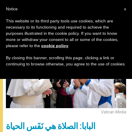
AR
Notice
x
This website or its third party tools use cookies, which are
necessary to its functioning and required to achieve the
المقابلة العامة
purposes illustrated in the cookie policy. If you want to know
more or withdraw your consent to all or some of the cookies,
please refer to the
cookie policy
.
By closing this banner, scrolling this page, clicking a link or
continuing to browse otherwise, you agree to the use of cookies.
Vatican Media
البابا: الصلاة هي نَفَس الحياة