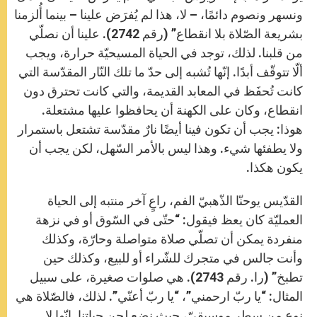
ونسهر ونصوم دائمًا، – لا، هذا لم يُفرَض علينا – بينما أُلزمنا
بشريعة الصّلاة بلا انقطاع” (رقم 2742). علينا أن نصلّي
من قلبنا. لذلك، توجد في الحياة المسيحيّة حرارة، ويجب
ألّا تتوقّف أبدًا. إنّها تُشبه إلى حدّ ما تلك النّار المقدّسة التي
كانت تُحفَظ في المعابد القديمة، والتي كانت تحترق دون
انقطاع، وكان على الكهنة أن يحافظوا عليها مشتعلة.
هوذا: يجب أن تكون فينا أيضًا نارٌ مقدّسة تشتعل باستمرار
ولا يطفئها شيء. وهذا ليس بالأمر السّهل، لكن يجب أن
يكون هكذا.
القدّيس يوحنّا الذّهبيّ الفم، راعٍ آخر منتبه إلى الحياة
العمليّة كان يعظ فيقول: “حتّى في السّوق أو في نزهة
منفردة يمكن أن تصلّي صلاة متواصلة وحارّة، وكذلك
وأنت جالس في متجرك للشّراء أو للبيع، وكذلك حين
تطبخ” (را. رقم 2743). هي صلوات صغيرة، على سبيل
المثال: “يا ربّ ارحمني”، “يا ربّ أعنّي”. لذلك، فالصّلاة هي
نوع من سطر موسيقيّ، حيث نضع لحن حياتنا. إنّها لا