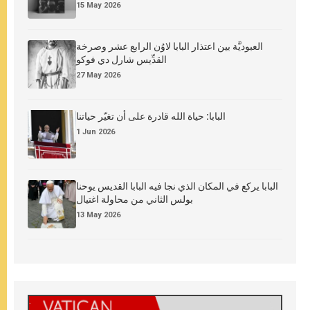
15 May 2026
العبوديَّة بين اعتذار البابا لاوُن الرابع عشر وصرخة
القدِّيس شارل دي فوكو
27 May 2026
البابا: حياة الله قادرة على أن تغيّر حياتنا
1 Jun 2026
البابا يركع في المكان الذي نجا فيه البابا القديس يوحنا
بولس الثاني من محاولة اغتيال
13 May 2026