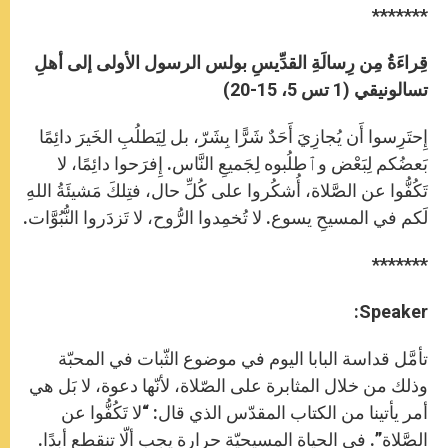
*******
قِراءَةُ مِن رِسالَةِ القدِّيسِ بولس الرسول الأولى إلى أهلِ
تسالونيقي (1 تس 5، 15-20)
إِحتَرِسوا أَن يُجازِيَ أَحَدٌ شَرًّا بِشَرّ، بل لِيَطلُبِ الخَيرَ دائِمًا
بَعضُكم لِبَعْض وٱطلُبوه لِجَميعِ النَّاس. إِفرَحوا دائِمًا، لا
تَكُفُّوا عن الصَّلاة، أُشكُروا على كُلِّ حال، فتِلكَ مَشيئَةُ اللهِ
لَكم في المسيحِ يسوع. لا تُخمِدوا الرُّوح، لا تَزدَروا النُّبُوَّات.
*******
Speaker:
تأمَّل قداسة البابا اليوم في موضوع الثّبات في المحبّة
وذلك من خلال المثابرة على الصّلاة، لأنّها دعوة، لا بَل هي
أمر يأتينا من الكتاب المقدّس الذي قال: “لا تَكُفُّوا عن
الصَّلاة”. في الحياة المسيحيّة حرارة يجب ألّا تنقطع أبدًا.