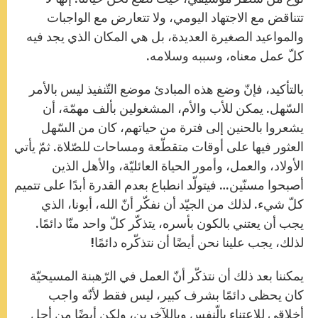
تتناقض مع الاجتهاد اليومي، ولا تتعارض مع الواجبات
والمواعيد الصغيرة العديدة، بل هي المكان الذي يجد فيه
كلّ عمل معناه، وسببه وسلامه.
بالتأكيد، فإنّ وضع هذه المبادئ موضع التّنفيذ ليس بالأمر
السّهل. يمكن للأب والأم، المشغولين بألف مهمّة، أن
يشعروا بالحنين إلى فترة من حياتهم، كان من السّهل
العثور فيها على أوقات متقطّعة ومساحات للصّلاة. ثمّ يأتي
الأولاد، والعمل، وأمور الحياة العائليّة، والأهل الذين
أصبحوا مسنّين… فيتولّد انطباع بعدم القدرة أبدًا على تتميم
كلّ شيء. لذلك من الجيّد أن نفكّر أنّ الله، أبونا، الذي
يجب أن يعتني بالكون بأسره، يتذكّر كلّ واحد منّا دائمًا.
لذلك، يجب علينا نحن أيضًا أن نتذكّره دائمًا!
يمكننا بعد ذلك أن نتذكّر أنّ العمل في الرّهبنة المسيحيّة
كان يحظى دائمًا بشرف كبير، ليس فقط لأنّه واجب
أخلاقي للاعتناء بالّنفس وباللآخرين، ولكن أيضًا من أجل