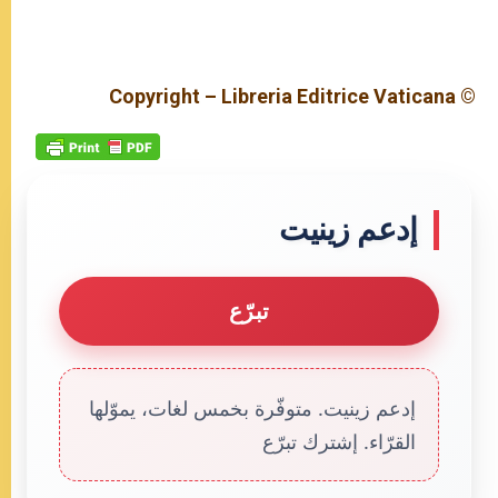
© Copyright – Libreria Editrice Vaticana
إدعم زينيت
تبرّع
إدعم زينيت. متوفّرة بخمس لغات، يموّلها
القرّاء. إشترك تبرّع