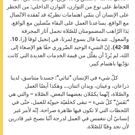
الحفاظ على نوع من التوازن، التوازن الداخلي: من الخطر
على الإنسان أن ينمّي اهتمامات نظريّة قد تُفقده الاتّصال
مع الواقع. يساعدنا العمل على البقاء متّصلين مع الواقع.
يَدَا الرّاهب المضمومتان للصّلاة تحمل آثار المجرفة
والمعول. عندما قال يسوع لمرتا، في إنجيل لوقا (را. 10،
38-42)، إنّ الشيء الوحيد الضّروري حقًا هو الإصغاء إلى
الله، لم يُرِدْ أن يقلّل من قيمة الخدمات العديدة التي كانت
تؤدّيها باهتمام كبير.
كلّ شيء في الإنسان “ثنائي”: جسدنا متناسق، لدينا
ذراعان، وعينان، ويدان اثنتان… وهكذا أيضًا العمل
والصّلاة، إنّهما يكمّلان بعضهما البعض. الصّلاة – والتي هي
“نَفَسُ” كلّ شيء – تبقى كخلفيّة حيويّة للعمل، حتّى في
اللحظات التي لا تكون فيها ظاهرة صراحة. إنّه لأمر غير
إنسانيّ أن ننغمس في العمل لدرجة أنّنا نصبح غير قادرين
لأن نجد وقتًا للصّلاة.