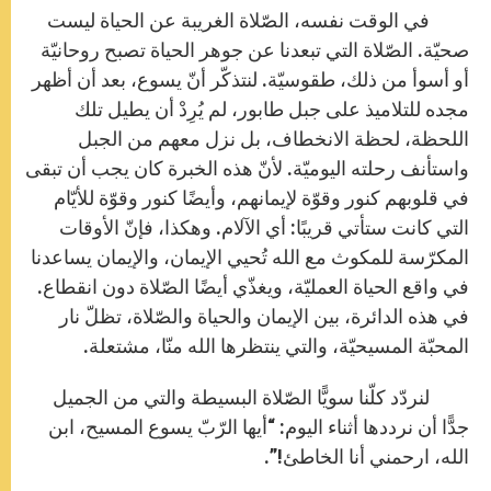
في الوقت نفسه، الصّلاة الغريبة عن الحياة ليست
صحيّة. الصّلاة التي تبعدنا عن جوهر الحياة تصبح روحانيّة
أو أسوأ من ذلك، طقوسيّة. لنتذكّر أنّ يسوع، بعد أن أظهر
مجده للتلاميذ على جبل طابور، لم يُرِدْ أن يطيل تلك
اللحظة، لحظة الانخطاف، بل نزل معهم من الجبل
واستأنف رحلته اليوميّة. لأنّ هذه الخبرة كان يجب أن تبقى
في قلوبهم كنور وقوّة لإيمانهم، وأيضًا كنور وقوّة للأيّام
التي كانت ستأتي قريبًا: أي الآلام. وهكذا، فإنّ الأوقات
المكرّسة للمكوث مع الله تُحيي الإيمان، والإيمان يساعدنا
في واقع الحياة العمليّة، ويغذّي أيضًا الصّلاة دون انقطاع.
في هذه الدائرة، بين الإيمان والحياة والصّلاة، تظلّ نار
المحبّة المسيحيّة، والتي ينتظرها الله منّا، مشتعلة.
لنردّد كلّنا سويًّا الصّلاة البسيطة والتي من الجميل
جدًّا أن نرددها أثناء اليوم: “أيها الرّبّ يسوع المسيح، ابن
الله، ارحمني أنا الخاطئ!”.