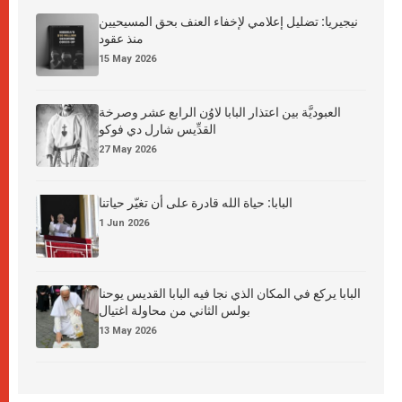
نيجيريا: تضليل إعلامي لإخفاء العنف بحق المسيحيين
منذ عقود
15 May 2026
العبوديَّة بين اعتذار البابا لاوُن الرابع عشر وصرخة
القدِّيس شارل دي فوكو
27 May 2026
البابا: حياة الله قادرة على أن تغيّر حياتنا
1 Jun 2026
البابا يركع في المكان الذي نجا فيه البابا القديس يوحنا
بولس الثاني من محاولة اغتيال
13 May 2026