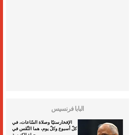
البابا فرنسيس
الإفخارستيّا وصلاة السّاعات، في
كلّ أسبوع وكلّ يوم، هما النَّفَس في
حياة الكنيسة