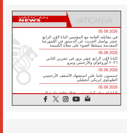
05.08.2026
في مقابلته العامة مع المؤمنين البابا لاوُن الرابع
عشر يواصل الحديث عن الدستور في الليتورجيا
المقدسة مسلطا الضوء على صلاة الكنيسة
05.08.2026
البابا لاوُن الرابع عشر يزور في تشرين الثاني
٢٠٢٦ أوروغواي والأرجنتين وبيرو
05.08.2026
خمسون عاما على استشهاد الأسقف الأرجنتيني
الطوباوي إنريكي أنجيليلي
05.08.2026
البابا لفرسان كولومبوس: هناك حاجة ماسة إلى
أنبياء تناغم يسعون إلى بناء الجسور
04.08.2026
وفاة الكاردينال جوليو دوارتي لانغا
04.08.2026
عميد دائرة الحوار بين الأديان يفتتح في سيول
أول لقاء مسيحي كونفوشي