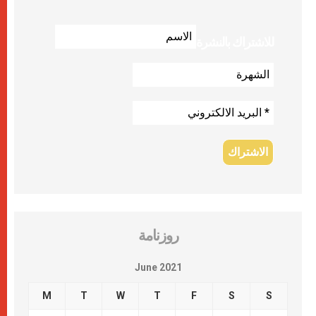
للاشتراك بالنشرة
روزنامة
June 2021
M
T
W
T
F
S
S