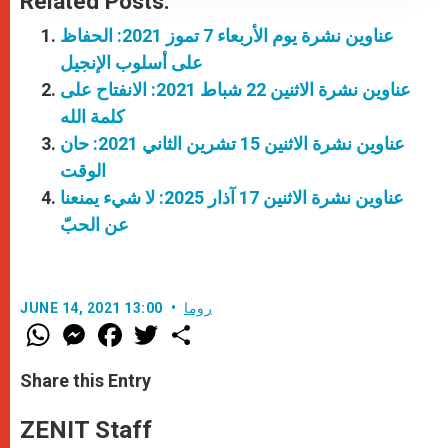
Related Posts:
عناوين نشرة يوم الأربعاء 7 تموز 2021: الحفاظ
على أسلوب الإنجيل
عناوين نشرة الاثنين 22 شباط 2021: الانفتاح على
كلمة الله
عناوين نشرة الاثنين 15 تشرين الثاني 2021: حان
الوقت
عناوين نشرة الاثنين 17 آذار 2025: لا شيء يمنعنا
عن الحبّ
روما
JUNE 14, 2021 13:00
W
M
F
T
S
h
e
a
w
h
a
s
c
i
a
t
s
e
t
r
Share this Entry
s
e
b
t
e
A
n
o
e
p
g
o
r
ZENIT Staff
p
e
k