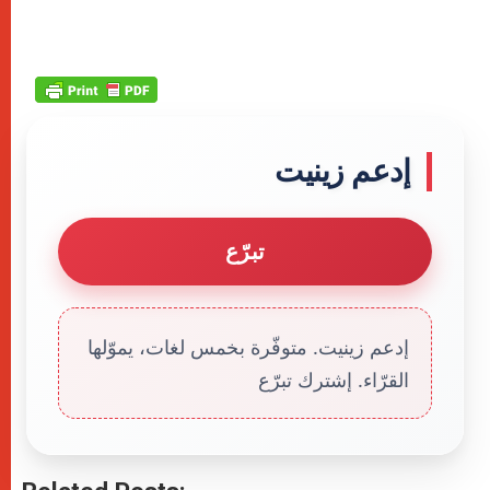
إدعم زينيت
تبرّع
إدعم زينيت. متوفّرة بخمس لغات، يموّلها
القرّاء. إشترك تبرّع