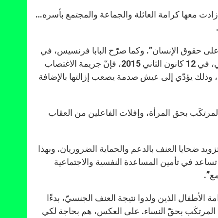
 زادت معها كرامة العائلة والجماعة والمجتمع بأسره…
ا على حقوق الإنسان”. وكما صرّح البابا فرنسيس، في
خطابه إلى أعضاء السلك الديبلوماسي المعتمَدين لدى الكرسي الرسولي، في 12 كانون الثاني 2015، فإنّ جريمة الاغتصاب
ًا، وذلك يؤدّي إلى عيش صدمة يصعب إزالتها بالإضافة
مرتكَب بحق المرأة، وإفلات الفاعلين من العقاب
ويد ضحايا العنف بالدعم والحماية الضروريان. وبهذا
عد في تأمين المساعدة النفسية والاجتماعية
مع”.
 الأطفال الذين ولدوا نتيجة العنف الجنسيّ، بدءًا
يع المرتكَب بحقّ النساء. على العكس، هم بحاجة لكي