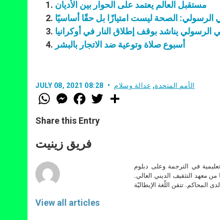
مستقبل العالم يعتمد على الحوار بين الأديان
الرسولي: الصحة ليست امتيازًا بل حقًا أساسيًا
ي الرسولي يناشد بوقف إطلاق النار في أوكرانيا
أسبوع صلاة وتوعية ضد الاتجار بالبشر
الأمم المتحدة
,
عدالة وسلام
JULY 08, 2021 08:28
W
M
F
T
S
h
e
a
w
h
a
s
c
i
a
t
s
e
t
r
Share this Entry
s
e
b
t
e
A
n
o
e
p
g
o
r
فريق زينيت
p
e
k
r
تعليمية في الترجمة وعلى دبلوم
ا من معهد التثقيف الديني العالي.
دى المحاكم. تتقن اللّغة الإيطاليّة
View all articles