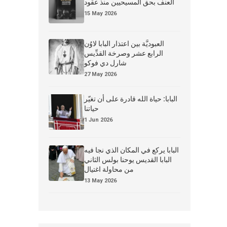
العنف بحق المسيحيين منذ عقود
15 May 2026
العبوديَّة بين اعتذار البابا لاوُن
الرابع عشر وصرخة القدِّيس
شارل دي فوكو
27 May 2026
البابا: حياة الله قادرة على أن تغيّر
حياتنا
1 Jun 2026
البابا يركع في المكان الذي نجا فيه
البابا القديس يوحنا بولس الثاني
من محاولة اغتيال
13 May 2026