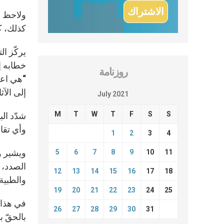
ولاحظ و
كذلك، كل
يركّز ا
روزنامة
“هي اعتد
إلى الآث
July 2021
M
T
W
T
F
S
S
شدّد ال
وأي تقا
1
2
3
4
ويشير و
5
6
7
8
9
10
11
الصدد، 
12
13
14
15
16
17
18
والطبية 
19
20
21
22
23
24
25
في هذا ا
26
27
28
29
30
31
بالحقّ 