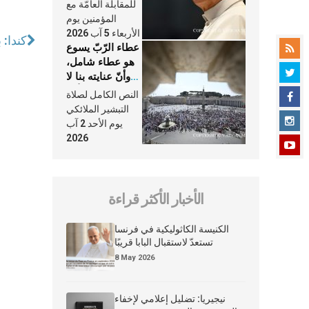
النَّفَس في حياة
للمقابلة العامّة مع
الكنيسة
المؤمنين يوم
الأربعاء 5 آب 2026
كندا: 
عطاء الرّبّ يسوع
هو عطاء شامل،
وأنّ عنايته بنا لا
تغيب عنّا أبدًا
النص الكامل لصلاة
التبشير الملائكي
يوم الأحد 2 آب
2026
الأخبار الأكثر قراءة
الكنيسة الكاثوليكية في فرنسا
تستعدّ لاستقبال البابا قريبًا
8 May 2026
نيجيريا: تضليل إعلامي لإخفاء