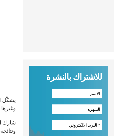
للاشتراك بالنشرة
يشكّل ال
وغيرها 
شارك ال
ونتائجه، وذلك ف