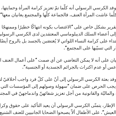
فد الكرسي الرسولي أنه كلّما تمّ تعزيز كرامة المرأة وحمايتها،
ّما عاشت المرأة العنف، فالجماعة كلّها والمجتمع يعانيان معها”.
لتقرير بشكل خاص على “الاغتصاب بكونه انتهاكًا خطيرًا وممنهجً
اء على كرامة النساء اللواتي لا يُغتصَبن بالجسد بل بالروح أيض
ار التي تسبّبها على المجتمع”.
بيان على أنه لا يمكن التغاضي عن أي صمت “على أعمال العنف ال
عس أو عدم اكتراث بالجرائم الجسدية أو الجنسية”.
فد بعثة الكرسي الرسولي إلى أنّ على كلّ فرد واجب أخلاقيّ لتز
يجب الحرص على ضمان “سهولة وصولهم إلى المؤسسات التي تسا
والماليّة والقانونية من أجل تعزيز شفائهنّ واندماجهنّ في المجت
لإطار، يتمنّى الكرسي الرسولي أن يعيد التأكيد على حقوق وكرامة
بالعيش”. على الأطفال ألاّ يصبحوا الضحايا الجانبيين للعنف الشن