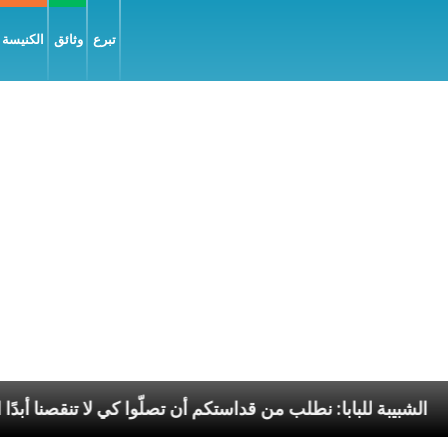
تبرع
وثائق
الكنيسة و
السّلام
الشبيبة للبابا: نطلب من قداستكم أن تصلّوا كي 