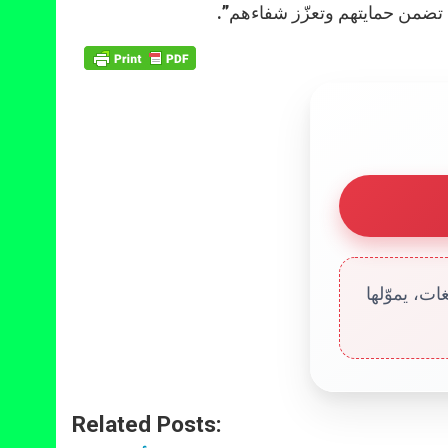
ي تضمن حمايتهم وتعزّز شفاءهم”.
ت، يموّلها
Related Posts: