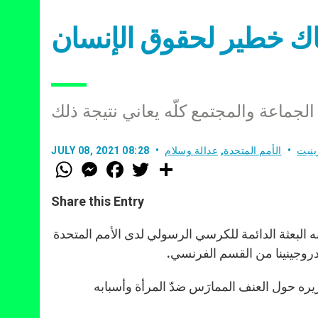
تهاك خطير لحقوق الإنسان
الجماعة والمجتمع كلّه يعاني نتيجة ذلك
ينيت
الأمم المتحدة
,
عدالة وسلام
JULY 08, 2021 08:28
W
M
F
T
S
h
e
a
w
h
a
s
c
i
a
t
s
e
t
r
Share this Entry
s
e
b
t
e
A
n
o
e
p
g
o
r
عنه البعثة الدائمة للكرسي الرسولي لدى الأمم المتحدة
p
e
k
دروجينينا من القسم الفرنسي.
r
يره حول العنف الممارَس ضدّ المرأة وأسبابه