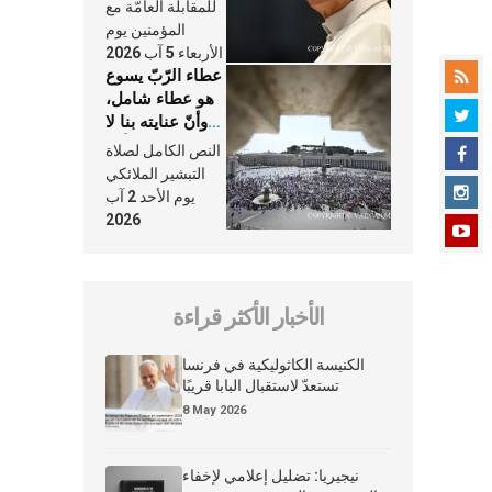
النَّفَس في حياة
للمقابلة العامّة مع
الكنيسة
المؤمنين يوم
الأربعاء 5 آب 2026
عطاء الرّبّ يسوع
هو عطاء شامل،
وأنّ عنايته بنا لا
تغيب عنّا أبدًا
النص الكامل لصلاة
التبشير الملائكي
يوم الأحد 2 آب
2026
الأخبار الأكثر قراءة
الكنيسة الكاثوليكية في فرنسا
تستعدّ لاستقبال البابا قريبًا
8 May 2026
نيجيريا: تضليل إعلامي لإخفاء