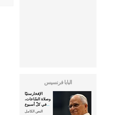
البابا فرنسيس
الإفخارستيّا
وصلاة السّاعات،
في كلّ أسبوع
وكلّ يوم، هما
النص الكامل