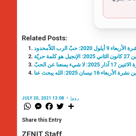
Related Posts:
أيلول 2020: حبّ الرب اللاّمحدود
لمة حريّة
: لا شيء يمنعنا عن الحبّ
 الأربعاء 16 نيسان 2025: الله يبحث عنا
روما
JULY 20, 2021 13:08
W
M
F
T
S
h
e
a
w
h
a
s
c
i
a
t
s
e
t
r
Share this Entry
s
e
b
t
e
A
n
o
e
p
g
o
r
ZENIT Staff