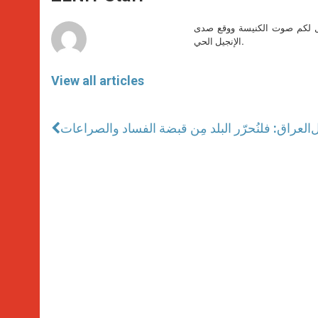
p
e
k
r
صل لكم صوت الكنيسة ووقع صدى
الإنجيل الحي.
View all articles
ل
العراق: فلنُحرّر البلد مِن قبضة الفساد والصراعات