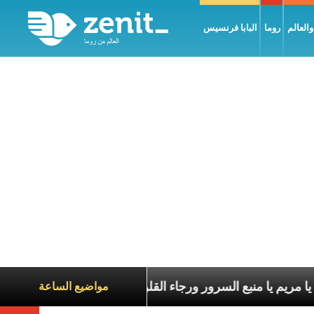
العالم
روما
البابا فرنسيس
يا مريم يا منبع السرور ورجاء القلوب
أَن
مواضيع الساعة