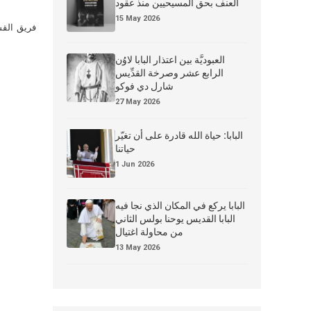
العنف بحق المسيحيين منذ عقود
15 May 2026
فريق القس
العبوديَّة بين اعتذار البابا لاوُن
الرابع عشر وصرخة القدِّيس
شارل دي فوكو
27 May 2026
البابا: حياة الله قادرة على أن تغيّر
حياتنا
1 Jun 2026
البابا يركع في المكان الذي نجا فيه
البابا القديس يوحنا بولس الثاني
من محاولة اغتيال
13 May 2026