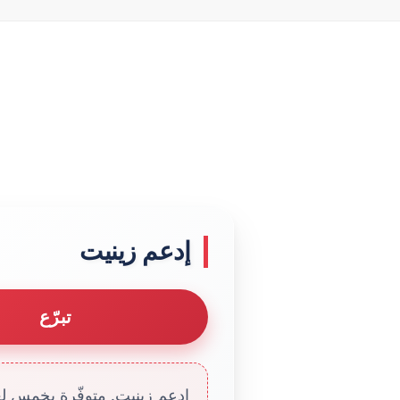
إدعم زينيت
تبرّع
إدعم زينيت. متوفّرة بخمس لغا