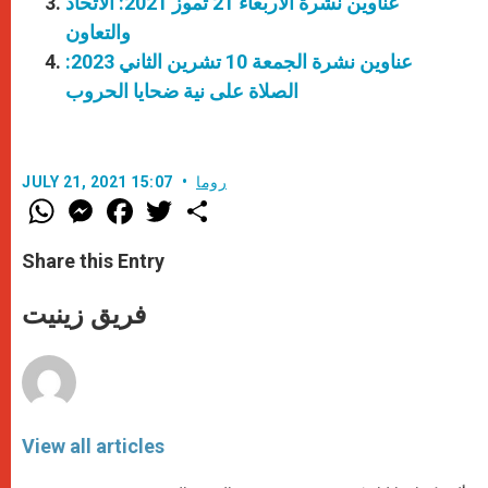
عناوين نشرة الأربعاء 21 تموز 2021: الاتحاد
والتعاون
عناوين نشرة الجمعة 10 تشرين الثاني 2023:
الصلاة على نية ضحايا الحروب
روما
JULY 21, 2021 15:07
W
M
F
T
S
h
e
a
w
h
a
s
c
i
a
t
s
e
t
r
Share this Entry
s
e
b
t
e
A
n
o
e
p
g
o
r
فريق زينيت
p
e
k
r
View all articles