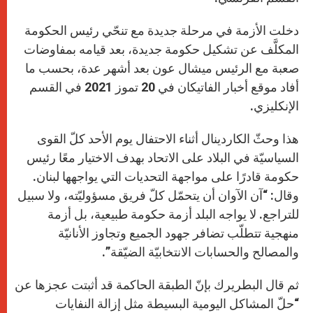
دخلت الأزمة في مرحلة جديدة مع تنحّي رئيس الحكومة
المكلَّف عن تشكيل حكومة جديدة، بعد قيامه بمفاوضات
صعبة مع الرئيس ميشال عون بعد أشهر عدة، بحسب ما
أفاد موقع أخبار الفاتيكان في 20 تموز 2021 في القسم
الإنكليزي.
هذا وحثّ الكاردينال أثناء الاحتفال يوم الأحد كلّ القوى
السياسيّة في البلاد على الاتحاد بهدف الاختيار معًا رئيس
حكومة قادرًا على مواجهة التحديات التي يواجهها لبنان.
وقال: “آن الآوان أن يتحمّل كلّ فريق مسؤوليّته، ولا سبيل
للتراجع. لا يواجه البلد أزمة حكومة طبيعية، بل أزمة
منهجية تتطلّب تضافر جهود الجميع وتجاوز الأنانيّة
والمصالح والحسابات الانتخابيّة الضيّقة”.
ثم قال البطريرك بإنّ الطبقة الحاكمة قد أثبتت عجزها عن
“حلّ المشاكل اليومية البسيطة مثل إزالة النفايات