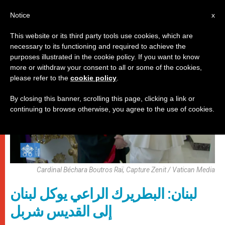
AR
Notice
x
This website or its third party tools use cookies, which are
necessary to its functioning and required to achieve the
روما
purposes illustrated in the cookie policy. If you want to know
more or withdraw your consent to all or some of the cookies,
please refer to the
cookie policy
.
By closing this banner, scrolling this page, clicking a link or
continuing to browse otherwise, you agree to the use of cookies.
Cardinal Béchara Boutros Raï, Capture Zenit / Vatican Media
لبنان: البطريرك الراعي يوكل لبنان
إلى القديس شربل