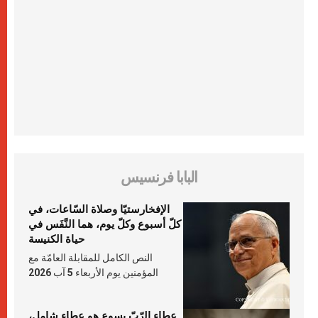
البابا فرنسيس
الإفخارستيّا وصلاة السّاعات، في
كلّ أسبوع وكلّ يوم، هما النَّفَس في
حياة الكنيسة
النص الكامل للمقابلة العامّة مع
المؤمنين يوم الأربعاء 5 آب 2026
عطاء الرّبّ يسوع هو عطاء شامل،