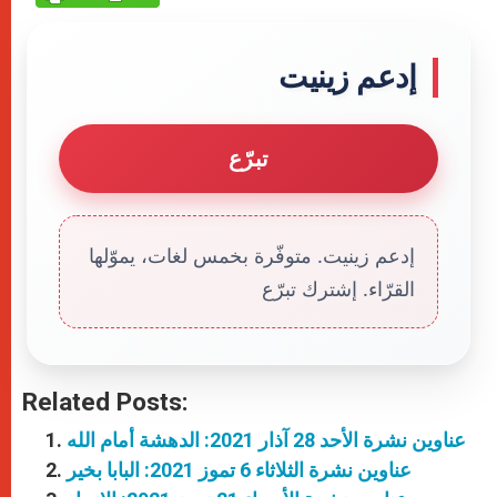
إدعم زينيت
تبرّع
إدعم زينيت. متوفّرة بخمس لغات، يموّلها
القرّاء. إشترك تبرّع
Related Posts:
عناوين نشرة الأحد 28 آذار 2021: الدهشة أمام الله
عناوين نشرة الثلاثاء 6 تموز 2021: البابا بخير