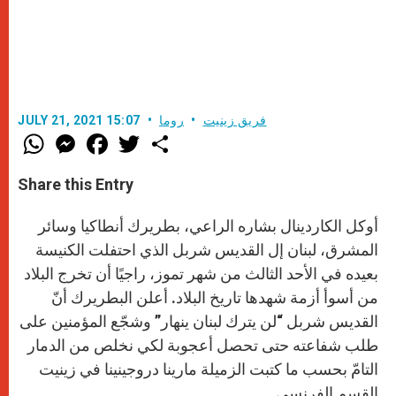
فريق زينيت
روما
JULY 21, 2021 15:07
W
M
F
T
S
h
e
a
w
h
a
s
c
i
a
t
s
e
t
r
Share this Entry
s
e
b
t
e
A
n
o
e
p
g
o
r
أوكل الكاردينال بشاره الراعي، بطريرك أنطاكيا وسائر
p
e
k
r
المشرق، لبنان إل القديس شربل الذي احتفلت الكنيسة
بعيده في الأحد الثالث من شهر تموز، راجيًا أن تخرج البلاد
من أسوأ أزمة شهدها تاريخ البلاد. أعلن البطريرك أنّ
القديس شربل “لن يترك لبنان ينهار” وشجّع المؤمنين على
طلب شفاعته حتى تحصل أعجوبة لكي نخلص من الدمار
التامّ بحسب ما كتبت الزميلة مارينا دروجينينا في زينيت
القسم الفرنسي.