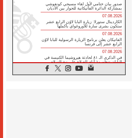
صدور بيان ختامي لأول لقاء مسيحي كونفوشي
بمشاركة الدائرة الفاتيكانية للحوار بين الأديان
07.08.2026
الكاردينال ستورلا: زيارة البابا لاوُن الرابع عشر
ستكون بشرى سارة للأوروغواي بأكملها
07.08.2026
الفاتيكان يعلن برنامج الزيارة الرسولية للبابا لاوُن
الرابع عشر إلى فرنسا
07.08.2026
في الذكرى الـ ٨١ لحادثة هيروشيما الكنيسة في
اليابان تنظم ١٠ أيام للصلاة على نية السلام
07.08.2026
الكنيسة في الأوروغواي: زيارة البابا ستعزز
الإيمان والرجاء
06.08.2026
الاجتماع الشهري للمطارنة الموارنة
06.08.2026
الكاردينال روسي: زيارة البابا لاوُن إلى الأرجنتين
هي تكريم للبابا فرنسيس
06.08.2026
زيارة البابا إلى البيرو ستكون زمن نعمة ومصالحة
ورجاء
06.08.2026