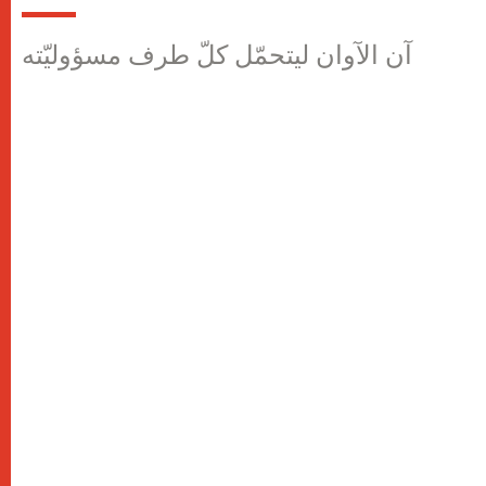
آن الآوان ليتحمّل كلّ طرف مسؤوليّته