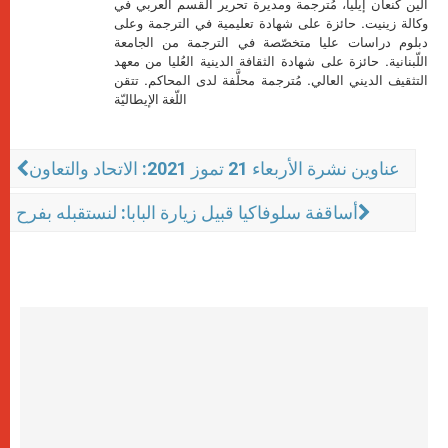
ألين كنعان إيليا، مُترجمة ومديرة تحرير القسم العربي في
وكالة زينيت. حائزة على شهادة تعليمية في الترجمة وعلى
دبلوم دراسات عليا متخصّصة في الترجمة من الجامعة
اللّبنانية. حائزة على شهادة الثقافة الدينية العُليا من معهد
التثقيف الديني العالي. مُترجمة محلَّفة لدى المحاكم. تتقن
اللّغة الإيطاليّة
عناوين نشرة الأربعاء 21 تموز 2021: الاتحاد والتعاون
أساقفة سلوفاكيا قبيل زيارة البابا: لنستقبله بفرح