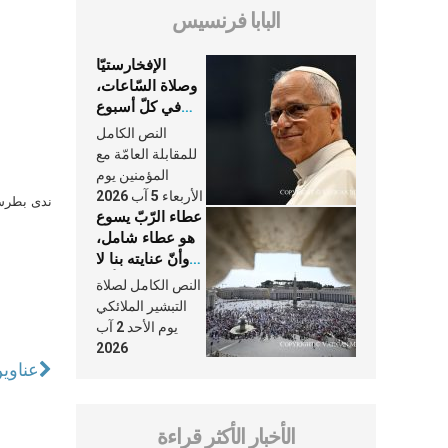
البابا فرنسيس
الإفخارستيّا
وصلاة السّاعات،
في كلّ أسبوع
وكلّ يوم، هما
النص الكامل
النَّفَس في حياة
للمقابلة العامّة مع
الكنيسة
المؤمنين يوم
الأربعاء 5 آب 2026
ندى بطرس 
عطاء الرّبّ يسوع
هو عطاء شامل،
وأنّ عنايته بنا لا
تغيب عنّا أبدًا
النص الكامل لصلاة
التبشير الملائكي
يوم الأحد 2 آب
2026
عناوين نشرة الج
الأخبار الأكثر قراءة