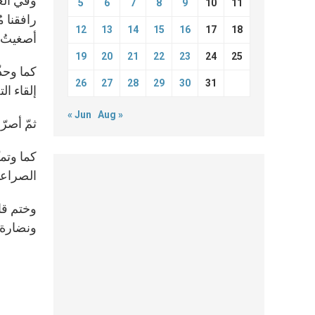
وفي الع
5
6
7
8
9
10
11
رافقنا م
12
13
14
15
16
17
18
أصغيتُ 
19
20
21
22
23
24
25
كما وحذّ
26
27
28
29
30
31
إلقاء ال
« Jun
Aug »
ثمّ أصرّ 
كما وتمن
الصراعا
وختم قائ
ونضارة 