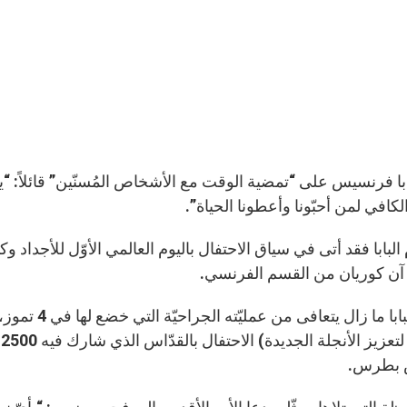
با فرنسيس على “تمضية الوقت مع الأشخاص المُسنّين” قائلاً: “يعود
كافي لمن أحبّونا وأعطونا الحياة”.
 آن كوريان من القسم الفرنسي.
وفيما البابا
ا
س بطرس.