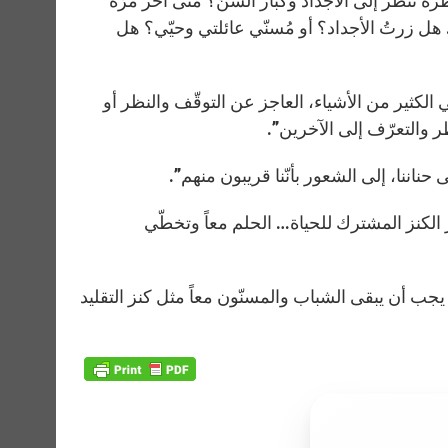
رة ننظر إلى الأجداد وكبار السنّ؟ متى آخر مرّة
نا؟ … هل زرتُ الأجداد؟ أو مُسنّي عائلتي وحيّي؟ هل
ي الكثير من الأشياء، العاجز عن التوقّف والنظر أو
ر والتعرّف إلى الآخرين”.
إلى حناننا، إلى الشعور بأنّنا قريبون منهم”.
ر الكنز المشترك للحياة… الحلم معاً وتخطّي
ل. يجب أن يبقى الشباب والمسنّون معاً مثل كنز التقليد