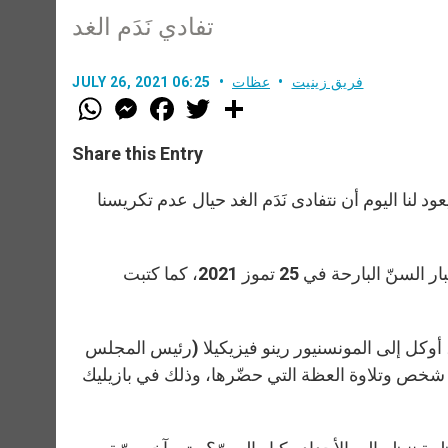
تفادي نَدَم الغد
فريق زينيت
عظات
JULY 26, 2021 06:25
W
M
F
T
S
h
e
a
w
h
a
s
c
i
a
t
s
e
t
r
Share this Entry
s
e
b
t
e
A
n
o
e
p
g
o
r
 لنا اليوم أن نتفادى نَدَم الغد حيال عدم تكريسنا
p
e
k
r
أمّا كلام البابا فقد أتى في سياق الاحتفال باليوم العالمي الأوّل للأجداد وكبار السنّ البارحة في 25 تموز 2021، كما كتبت
 ما زال يتعافى من عمليّته الجراحيّة التي خضع لها في 4 تموز، أوكل إلى المونسنيور رينو فيزيكيلا (رئيس المجلس
لحبريّ لتعزيز الأنجلة الجديدة) الاحتفال بالقدّاس الذي شارك فيه 2500 شخص وتلاوة العظة التي حضّرها، وذلك في بازيليك