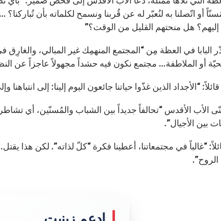
ظة التي تلاها ممثّله، دعا الأب الأقدس إلى فحص ضمير: “بأيّ نظ
ُسنّاً أو اتّصلنا به لنُعبّر له عن قُربنا ونسمح لكلماته بأن تُبارك
إليهم؟ هل منحتهم القليل من الوقت؟”
ر البابا في العظة مِن “المجتمع المنهمِك غير المبالي، والغارِق ف
تحيّة أو الملاطفة… مجتمع نكون فيه حشداً مجهولاً عاجزاً عن النظ
قائلاً: “الأجداد الذين غذّوا حياتنا جائعون اليوم إلينا: إلى انتباهنا و
ّى الأب الأقدس “تحالفاً جديداً بين الشباب والمُسنّين، أي تشاط
ت بين الأجيال”.
لاً: “غالباً في مجتمعاتنا، أعطينا فكرة “كلّ لذاته”. لكن هذا يقت
الروح”.
إدعم زينيت