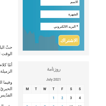
حثّ البا
الوقت ال
روزنامة
الزميلة
July 2021
M
T
W
T
F
S
S
القدّي
1
2
3
4