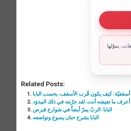
ت، يموّلها
Related Posts:
سقفيّة: كيف يكون قُرب الأسقف، بحسب البابا
أعرف ما تعيشه أنت، لقد جرّبته في ذلك المِذوَد
البابا: الربّ يمرّ أيضاً في شوارع قبرص
البابا يشرح حنان يسوع وتواضعه