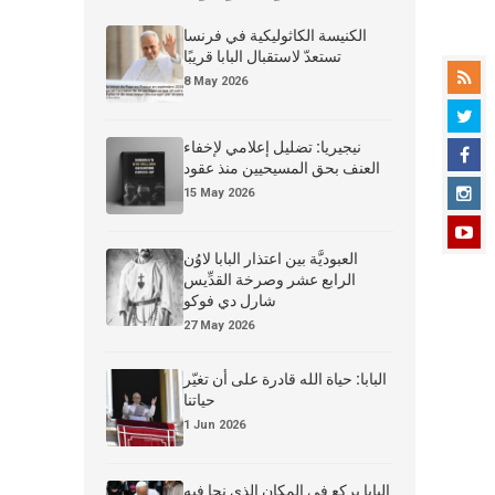
الكنيسة الكاثوليكية في فرنسا
تستعدّ لاستقبال البابا قريبًا
8 May 2026
نيجيريا: تضليل إعلامي لإخفاء
العنف بحق المسيحيين منذ عقود
15 May 2026
العبوديَّة بين اعتذار البابا لاوُن
الرابع عشر وصرخة القدِّيس
شارل دي فوكو
27 May 2026
البابا: حياة الله قادرة على أن تغيّر
حياتنا
1 Jun 2026
البابا يركع في المكان الذي نجا فيه