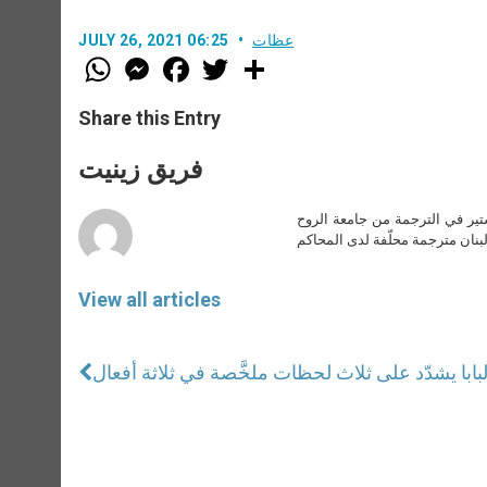
عظات
JULY 26, 2021 06:25
W
M
F
T
S
h
e
a
w
h
a
s
c
i
a
t
s
e
t
r
Share this Entry
s
e
b
t
e
A
n
o
e
p
g
o
r
فريق زينيت
p
e
k
r
ير في الترجمة من جامعة الروح
بنان مترجمة محلّفة لدى المحاكم
View all articles
البابا يشدّد على ثلاث لحظات ملخَّصة في ثلاثة أفعال