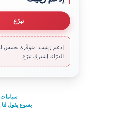
تبرّع
إدعم زينيت. متوفّرة بخمس لغا
القرّاء. إشترك تبرّع
سيامات أ
يسوع يقول لنا: 