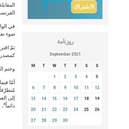
الفرنسي
في الوا
ضوء تعل
روزنامة
ثمّ اقت
September 2021
كمصدر ل
M
T
W
T
F
S
S
وختم الب
1
2
3
4
5
أمّا فيم
6
7
8
9
10
11
12
مُتطرّقا
إلى الع
13
14
15
16
17
18
19
دائماً”.
20
21
22
23
24
25
26
27
28
29
30