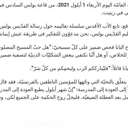
المقابلة العامّة اليوم الأربعاء 1 أيلول 021
 في زينيت.
قع، تابع الأب الأقدس سلسلة تعاليمه حول رسالة القدّيس بولس إ
يم القدّيس بولس، نحن مدعوّون للتفكير في طريقة عيش إيماننا
رح البابا فحص ضمير على كلّ مسيحيّ: “هل حبّ المسيح المصلوب 
لخلاص، أو هل أنّنا نكتفي ببعض الشكليّات الدينيّة لتصفية ضميرن
ابا قائلاً: “فليُبارككم الرب وليحمِكم من كلّ شرّ”.
ا يتعلّق بالتحيّة التي وجّهها للمؤمنين الناطقين بالفرنسيّة، فقد قال 
ً إلى العودة إلى المدرسة: “إنّ شهر أيلول يطبع العودة إلى المدر
مل بعد العطلة الصيفيّة. فليحلّ روح الحكمة على الجميع لكي،