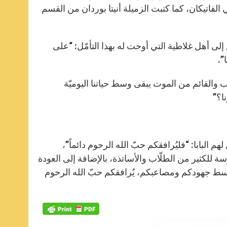
p
e
k
2، من قاعة بولس السادس في الفاتيكان، كما كتبت الزميلة أنيتا بوردان من القسم
r
لى أهل غلاطية التي أوحت له بهذا التأمّل: “على
”.
والقائم من الموت يبقى وسط حياتنا اليوميّة
ا؟”
لهم البابا: “فليُرافقكم حبّ الله الرحوم دائماً”،
سة للكثير من الطلّاب والأساتذة، بالإضافة إلى العودة
 وسط جهودكم ومصاعبكم، يُرافقكم حبّ الله الرحوم