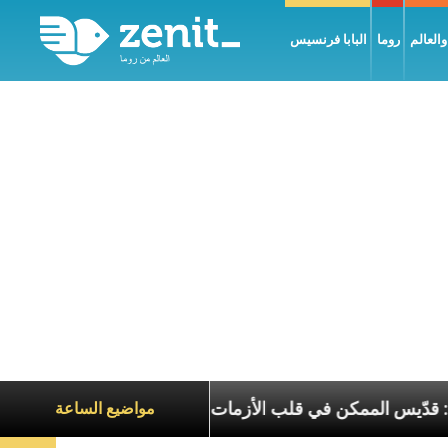
العالم
روما
البابا فرنسيس
ريرك الحويك: قدّيس الممكن في قلب الأزمات
تجلّي ا
مواضيع الساعة