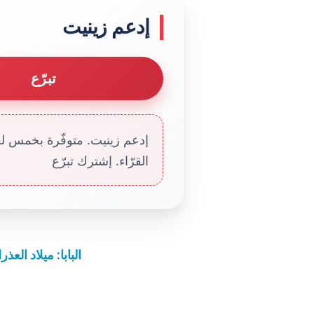
إدعم زينيت
تبرّع
إدعم زينيت. متوفّرة بخمس لغا
القرّاء. إشترك تبرّع
البابا: ميلاد الع