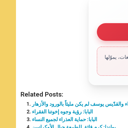
ت، يموّلها
Related Posts:
ذراء والقدّيس يوسف لم يكن مليئاً بالورود والأزهار
البابا: رؤية وجوه إخوتنا الفقراء
البابا: حماية العذراء لجميع النساء
بولندا: كرم فائق للطبيعة حيال الأوكرانيين