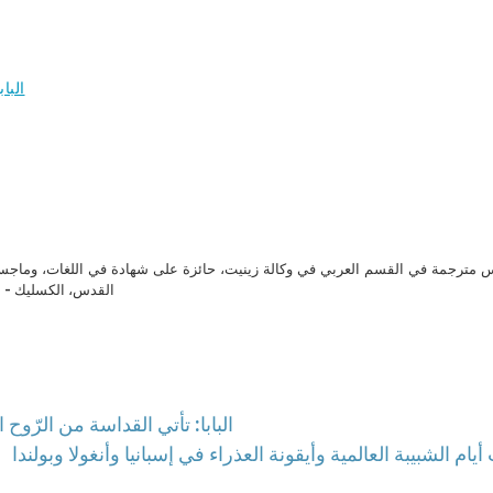
البا
مترجمة في القسم العربي في وكالة زينيت، حائزة على شهادة في اللغات، وماجست
القدس، الكسليك - ل
البابا: تأتي القداسة من الرّوح 
يام الشبيبة العالمية وأيقونة العذراء في إسبانيا وأنغولا وبولندا