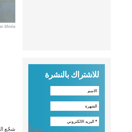
an Media
للاشتراك بالنشرة
شجّع الب