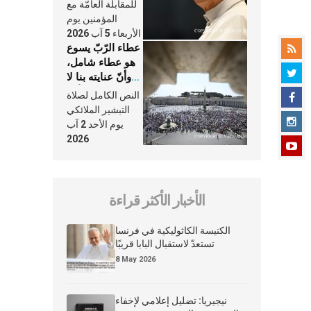
النَّفَس في حياة
للمقابلة العامّة مع
الكنيسة
المؤمنين يوم
الأربعاء 5 آب 2026
عطاء الرّبّ يسوع
هو عطاء شامل،
وأنّ عنايته بنا لا
تغيب عنّا أبدًا
النص الكامل لصلاة
التبشير الملائكي
يوم الأحد 2 آب
2026
الأخبار الأكثر قراءة
الكنيسة الكاثوليكية في فرنسا
تستعدّ لاستقبال البابا قريبًا
8 May 2026
نيجيريا: تضليل إعلامي لإخفاء