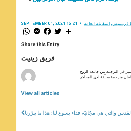
با فرنسيس
,
المقابلة العامة
SEPTEMBER 01, 2021 15:21
W
M
F
T
S
h
e
a
w
h
a
s
c
i
a
t
s
e
t
r
Share this Entry
s
e
b
t
e
A
n
o
e
p
g
o
r
فريق زينيت
p
e
k
r
ير في الترجمة من جامعة الروح
بنان مترجمة محلّفة لدى المحاكم
View all articles
القدس والتي هي مجّانيّة فداء يسوع لنا: هذا ما يبرّرنا