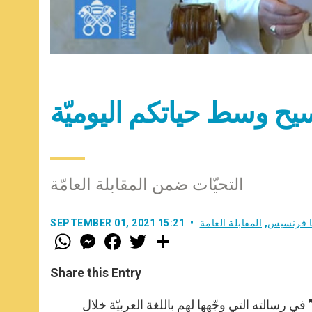
لمسيح وسط حياتكم اليوميّة
التحيّات ضمن المقابلة العامّة
با فرنسيس
,
المقابلة العامة
SEPTEMBER 01, 2021 15:21
W
M
F
T
S
h
e
a
w
h
a
s
c
i
a
t
s
e
t
r
Share this Entry
s
e
b
t
e
A
n
o
e
p
g
o
r
ي رسالته التي وجّهها لهم باللغة العربيّة خلال