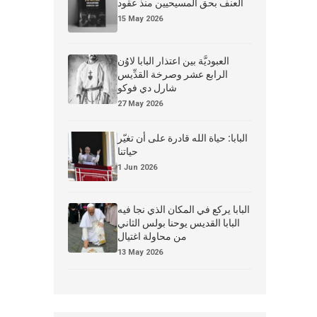
العنف بحق المسيحيين منذ عقود
15 May 2026
العبوديَّة بين اعتذار البابا لاوُن
الرابع عشر وصرخة القدِّيس
شارل دي فوكو
27 May 2026
البابا: حياة الله قادرة على أن تغيّر
حياتنا
1 Jun 2026
البابا يركع في المكان الذي نجا فيه
البابا القديس يوحنا بولس الثاني
من محاولة اغتيال
13 May 2026