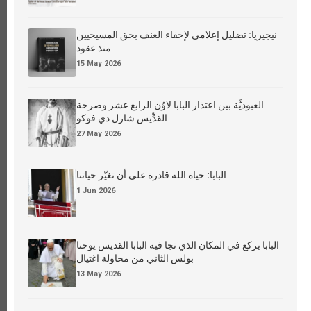
نيجيريا: تضليل إعلامي لإخفاء العنف بحق المسيحيين
منذ عقود
15 May 2026
العبوديَّة بين اعتذار البابا لاوُن الرابع عشر وصرخة
القدِّيس شارل دي فوكو
27 May 2026
البابا: حياة الله قادرة على أن تغيّر حياتنا
1 Jun 2026
البابا يركع في المكان الذي نجا فيه البابا القديس يوحنا
بولس الثاني من محاولة اغتيال
13 May 2026