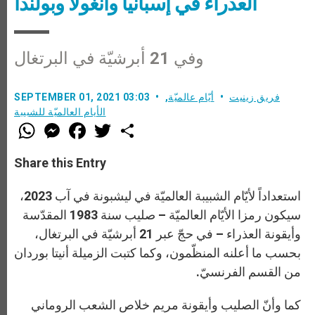
العذراء في إسبانيا وأنغولا وبولندا
وفي 21 أبرشيّة في البرتغال
فريق زينيت
أيّام عالميّة
,
SEPTEMBER 01, 2021 03:03
الأيام العالميّة للشبيبة
W
M
F
T
S
h
e
a
w
h
a
s
c
i
a
t
s
e
t
r
Share this Entry
s
e
b
t
e
A
n
o
e
p
g
o
r
استعداداً لأيّام الشبيبة العالميّة في ليشبونة في آب 2023،
p
e
k
r
سيكون رمزا الأيّام العالميّة – صليب سنة 1983 المقدّسة
وأيقونة العذراء – في حجّ عبر 21 أبرشيّة في البرتغال،
بحسب ما أعلنه المنظّمون، وكما كتبت الزميلة أنيتا بوردان
من القسم الفرنسيّ.
كما وأنّ الصليب وأيقونة مريم خلاص الشعب الروماني