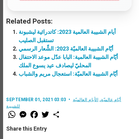
Related Posts:
أيام الشبيبة العالمية 2023: كاتدرائية ليشبونة
تستقبل الصليب
أيّام الشبيبة العالميّة 2023: الشِّعار الرسمي
أيّام الشبيبة العالمية: البابا عدّل موعد الاحتفال
المحليّ ليصادف عيد يسوع الملك
أيّام الشبيبة العالميّة: استعجال مريم والشباب
أيّام عالميّة
,
الأيام العالميّة
SEPTEMBER 01, 2021 03:03
للشبيبة
W
M
F
T
S
h
e
a
w
h
a
s
c
i
a
t
s
e
t
r
Share this Entry
s
e
b
t
e
A
n
o
e