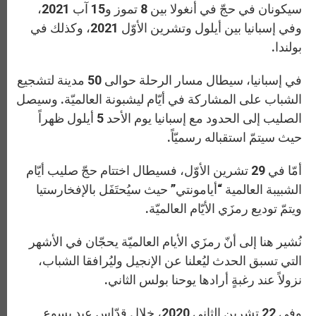
سيكونان في حجّ في أنغولا بين 8 تموز و15 آب 2021،
وفي إسبانيا بين أيلول وتشرين الأوّل 2021، وكذلك في
بولندا.
في إسبانيا، سيطال مسار الرحلة حوالى 50 مدينة لتشجيع
الشباب على المشاركة في أيّام ليشبونة العالميّة. وسيصل
الصليب إلى الحدود مع إسبانيا يوم الأحد 5 أيلول ظهراً
حيث سيتمّ استقباله رسميّاً.
أمّا في 29 تشرين الأوّل، فسيطال اختتام حجّ صليب أيّام
الشبيبة العالمية “أيامونتي” حيث سيُحتَفَل بالإفخارستيا
ويتمّ توديع رمزَي الأيّام العالميّة.
نُشير هنا إلى أنّ رمزَي الأيام العالميّة يحجّان في الأشهر
التي تسبق الحدث ليُعلنا عن الإنجيل وليُرافقا الشباب،
نزولاً عند رغبةٍ أرادها يوحنا بولس الثاني.
وفي 22 تشرين الثاني 2020، خلال قدّاس عيد يسوع