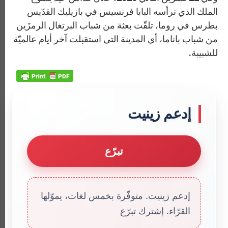
الملك الذي ترأسه البابا فرنسيس في بازيليك القدّيس
بطرس في روما، تلقّت بعثة من شباب البرتغال الرمزَين
من شباب باناما، أي المدينة التي استقبلت آخر أيام عالميّة
للشبيبة.
إدعم زينيت
تبرّع
إدعم زينيت. متوفّرة بخمس لغات، يموّلها
القرّاء. إشترك تبرّع