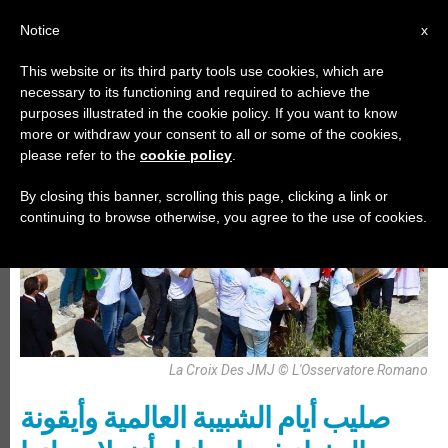
AR
Notice
x
This website or its third party tools use cookies, which are
necessary to its functioning and required to achieve the
,
أيّام عالميّة
الأيام العالميّة للشبيبة
purposes illustrated in the cookie policy. If you want to know
more or withdraw your consent to all or some of the cookies,
please refer to the
cookie policy
.
By closing this banner, scrolling this page, clicking a link or
continuing to browse otherwise, you agree to the use of cookies.
La Croix Des JMJ © L'Osservatore Romano
صليب أيام الشبيبة العالمية وأيقونة