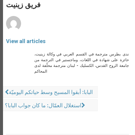
p
g
o
r
فريق زينيت
p
e
k
r
View all articles
ندى بطرس مترجمة في القسم العربي في وكالة زينيت،
حائزة على شهادة في اللغات، وماجستير في الترجمة من
جامعة الروح القدس، الكسليك - لبنان مترجمة محلّفة لدى
المحاكم
البابا: أبقوا المسيح وسط حياتكم اليوميّة
استغلال العمّال: ما كان جواب البابا؟