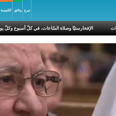
تبرع
وثائق
الكنيسة و
في عصر الانقسامات
الإفخارستيّا وصلاة السّاعات، في كلّ