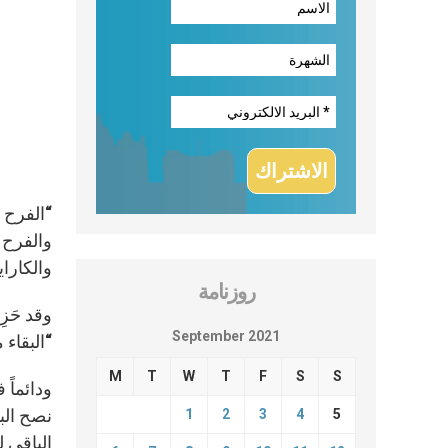
“الفرح ه
والفرح و
والكاراييب، وهي
روزنامة
وقد حَزِ
September 2021
“البقاء 
M
T
W
T
F
S
S
ودائماً
نصح الب
1
2
3
4
5
الباقي 