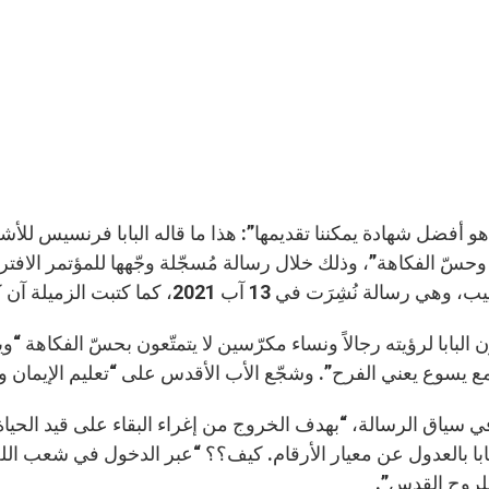
و أفضل شهادة يمكننا تقديمها”: هذا ما قاله البابا فرنسيس للأش
حسّ الفكاهة”، وذلك خلال رسالة مُسجّلة وجّهها للمؤتمر الافتراضي 
 رسالة نُشِرَت في 13 آب 2021، كما كتبت الزميلة آن كوريان.
ن البابا لرؤيته رجالاً ونساء مكرّسين لا يتمتّعون بحسّ الفكاهة 
مع يسوع يعني الفرح”. وشجّع الأب الأقدس على “تعليم الإيمان ون
 في سياق الرسالة، “بهدف الخروج من إغراء البقاء على قيد الحياة
ابا بالعدول عن معيار الأرقام. كيف؟؟ “عبر الدخول في شعب الله 
للروح القدس”.