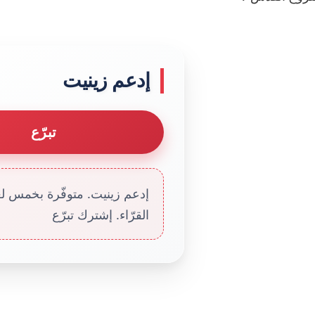
إدعم زينيت
تبرّع
إدعم زينيت. متوفّرة بخمس لغا
القرّاء. إشترك تبرّع