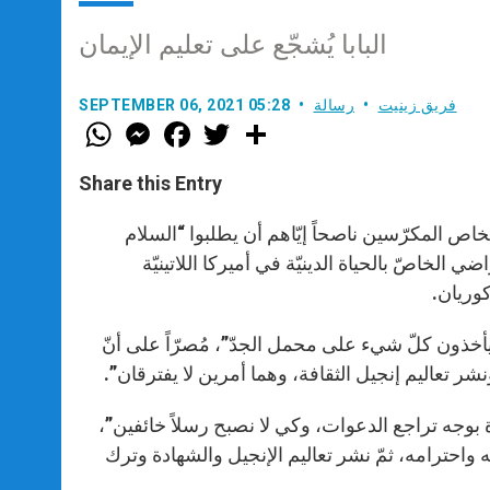
البابا يُشجّع على تعليم الإيمان
فريق زينيت
رسالة
SEPTEMBER 06, 2021 05:28
W
M
F
T
S
h
e
a
w
h
a
s
c
i
a
t
s
e
t
r
Share this Entry
s
e
b
t
e
A
n
o
e
p
g
o
r
خاص المكرّسين ناصحاً إيّاهم أن يطلبوا “السلام
p
e
k
الخاصّ بالحياة الدينيّة في أميركا اللاتينيّة
r
“ويأخذون كلّ شيء على محمل الجدّ”، مُصرّاً على أنّ
شر تعاليم إنجيل الثقافة، وهما أمرين لا يفترقان”.
 بوجه تراجع الدعوات، وكي لا نصبح رسلاً خائفين”،
واحترامه، ثمّ نشر تعاليم الإنجيل والشهادة وترك