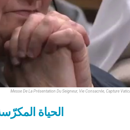
Messe De La Présentation Du Seigneur, Vie Consacrée, Capture Vati
الحياة المكرّس