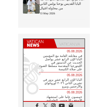
البابا القديس يوحنا بولس الثاني
من محاولة اغتيال
13 May 2026
05.08.2026
في مقابلته العامة مع المؤمنين
البابا لاوُن الرابع عشر يواصل
الحديث عن الدستور في
الليتورجيا المقدسة مسلطا الضوء
على صلاة الكنيسة
05.08.2026
البابا لاوُن الرابع عشر يزور في
تشرين الثاني ٢٠٢٦ أوروغواي
والأرجنتين وبيرو
05.08.2026
خمسون عاما على استشهاد
الأسقف الأرجنتيني الطوباوي
إنريكي أنجيليلي