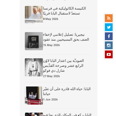
الكنيسة الكاثوليكية في فرنسا
تستعدّ لاستقبال البابا قريبًا
8 May 2026
نيجيريا: تضليل إعلامي لإخفاء
العنف بحق المسيحيين منذ عقود
15 May 2026
العبوديَّة بين اعتذار البابا لاوُن
الرابع عشر وصرخة القدِّيس
شارل دي فوكو
27 May 2026
البابا: حياة الله قادرة على أن تغيّر
حياتنا
1 Jun 2026
البابا يركع في المكان الذي نجا فيه