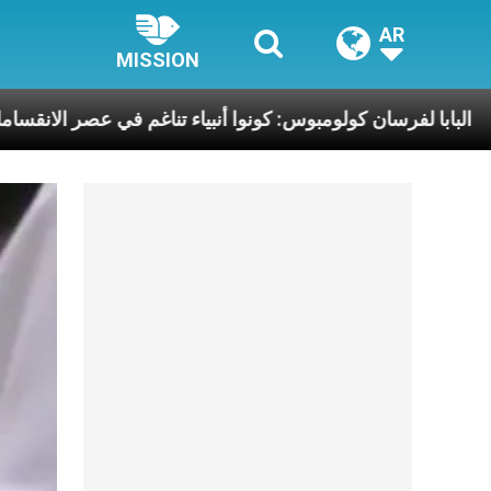
AR
MISSION
إنسانيّة
البابا لفرسان كولومبوس: كونوا أنبياء تناغم 