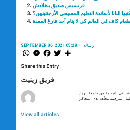
فرنسيس صديق بنغلادش
ها البابا لأساتذة التعليم المسيحي الأرجنتينيين؟
عام كاف في العالم كي لا ينام أحد فارغ المعدة
رسالة
SEPTEMBER 06, 2021 05:28
W
M
F
T
S
h
e
a
w
h
a
s
c
i
a
t
s
e
t
r
Share this Entry
s
e
b
t
e
A
n
o
e
p
g
o
r
فريق زينيت
p
e
k
r
ير في الترجمة من جامعة الروح
بنان مترجمة محلّفة لدى المحاكم
View all articles