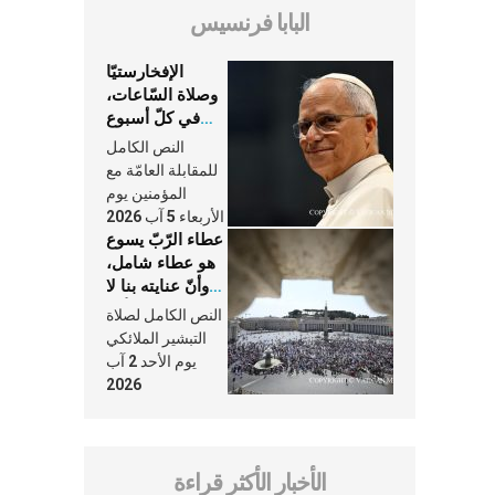
البابا فرنسيس
الإفخارستيّا
وصلاة السّاعات،
في كلّ أسبوع
وكلّ يوم، هما
النص الكامل
النَّفَس في حياة
للمقابلة العامّة مع
الكنيسة
المؤمنين يوم
الأربعاء 5 آب 2026
عطاء الرّبّ يسوع
هو عطاء شامل،
وأنّ عنايته بنا لا
تغيب عنّا أبدًا
النص الكامل لصلاة
التبشير الملائكي
يوم الأحد 2 آب
2026
الأخبار الأكثر قراءة