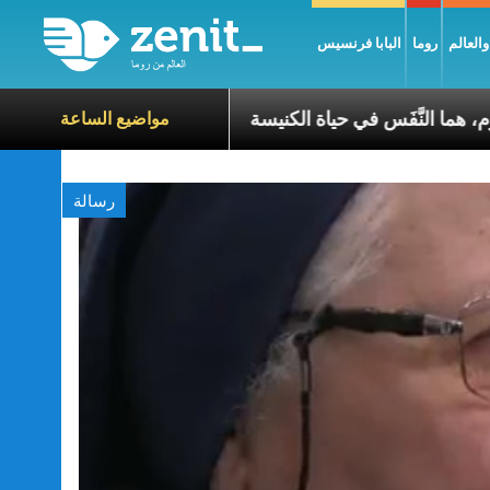
العالم
روما
البابا فرنسيس
 أسبوع وكلّ يوم، هما النَّفَس في حياة الكنيسة
عناوين نشرة ي
مواضيع الساعة
رسالة