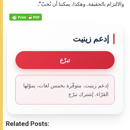
والالتزام بالحقيقة. وهكذا، يمكننا أن نُحبّ”.
إدعم زينيت
تبرّع
إدعم زينيت. متوفّرة بخمس لغات، يموّلها
القرّاء. إشترك تبرّع
Related Posts: