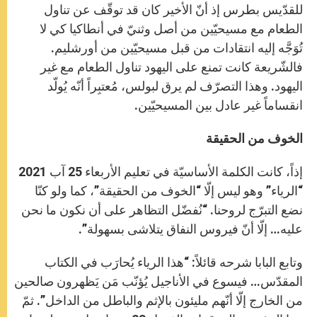
للقدّيس بطرس إذ أنّ الأخير كان قد توقّف عن تناول
الطعام مع مسيحيّين من أصل وثنيّ في أنطاكيا كي لا
تُوَجَّه إليه انتقادات من قبل مسيحيّين من أورشليم.
فالشّريعة كانت تمنع على اليهود تناول الطعام مع غير
اليهود. وهذا التصرّف لم يرق لبولس، مُعتبِراً أنّه يُولّد
انقساماً غير عادل بين المسيحيّين.
الخوف من الحقيقة
إذاً، كانت الكلمة الأساسيّة في تعليم الأربعاء 25 آب 2021
“الرياء” وهو ليس إلّا “الخوف من الحقيقة”، كما ولو كنّا
نضع التبرّج لروحنا. “نُفضّل التظاهر على أن نكون ما نحن
عليه… إلّا أنّ فيروس النفاق يتلاشى بسهولة”.
وتابع البابا شرحه قائلاً: “هذا الرياء يُحارَب في الكتاب
المقدّس… فيسوع في الأناجيل يُؤنّب مَن يَظهرون صالحين
من الخارج إلّا أنّهم مليئون بالإثم والباطل من الداخل”. ثمّ