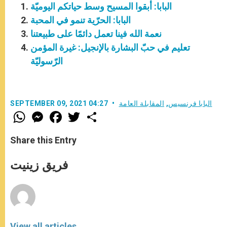
البابا: أبقوا المسيح وسط حياتكم اليوميّة
البابا: الحرّية تنمو في المحبة
نعمة الله فينا تعمل دائمًا على طبيعتنا
تعليم في حبّ البشارة بالإنجيل: غيرة المؤمن
الرّسوليّة
البابا فرنسيس
,
المقابلة العامة
SEPTEMBER 09, 2021 04:27
W
M
F
T
S
h
e
a
w
h
a
s
c
i
a
t
s
e
t
r
Share this Entry
s
e
b
t
e
A
n
o
e
p
g
o
r
فريق زينيت
p
e
k
r
View all articles