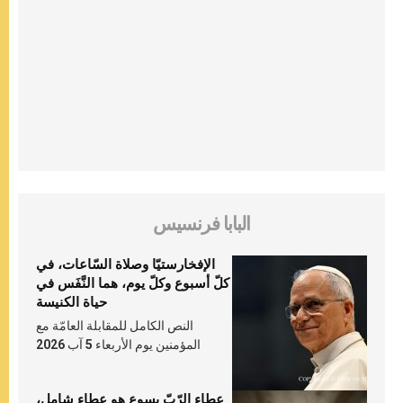
البابا فرنسيس
الإفخارستيّا وصلاة السّاعات، في
كلّ أسبوع وكلّ يوم، هما النَّفَس في
حياة الكنيسة
النص الكامل للمقابلة العامّة مع
المؤمنين يوم الأربعاء 5 آب 2026
عطاء الرّبّ يسوع هو عطاء شامل،