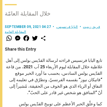
خلال المقابلة العامّة
فريق زينيت
البابا فرنسيس
,
SEPTEMBER 09, 2021 04:27
المقابلة العامة
W
M
F
T
S
h
e
a
w
h
a
s
c
i
a
t
s
e
t
r
Share this Entry
s
e
b
t
e
A
n
o
e
p
g
o
r
تابع البابا فرنسيس قراءته لرسالة القدّيس بولس إلى أهل
p
e
k
r
غلاطية خلال المقابلة ليوم الأربعاء 25 آب 2021، من قاعة
القدّيس بولس السادس، بحسب ما أورد الخبر موقع
“فاتيكان نيوز” بقسمه الفرنسيّ. وتطرّق في تعليمه إلى
النفاق أو الرياء الذي هو الخوف من الحقيقة، مُشيراً إلى
أنّ “المنافق هو شخص غير قادر على الحبّ”.
كما وعلّق الحبر الأعظم على توبيخ القدّيس بولس