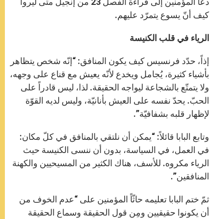
دعا المؤمنين إلى قراءة الفصل 23 من إنجيل متى ليروا
كيف أنّ يسوع يتمرّد عليهم.
الرياء في قلب الكنيسة
إذاً، حدّد فرنسيس كيف يكون المنافق: “إنّه شخص يتظاهر
بأشياء كثيرة، يُجامل ويخدع لأنّه يعيش مع قناع على وجهه،
ولا يتمتّع بالشجاعة ليواجه الحقيقة. لذا، ليس قادراً على
الحبّ. يحدّ نفسه على العيش بأنانيّة، وليس لديه القوّة
لإظهار قلبه بشفافيّة”.
وتابع البابا قائلاً: “يمكن أن نلتقي بالمنافق في كلّ مكان:
في العمل، في السياسة، بدون أن ننسى الكنيسة حيث
الرياء مكروه. للأسف، هناك الكثير من المسيحيين والكهنة
المنافقين”.
ثمّ ختم البابا تعليمه حاثّاً المؤمنين على “عدم الخوف من
أن يكونوا حقيقيين ومِن قول الحقيقة وسماع الحقيقة