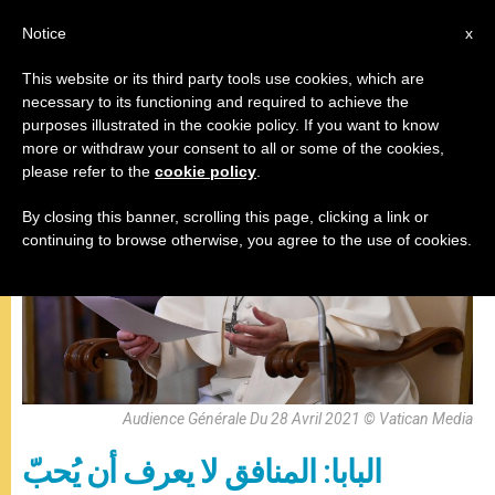
AR
Notice
x
This website or its third party tools use cookies, which are
necessary to its functioning and required to achieve the
,
البابا فرنسيس
المقابلة العامة
purposes illustrated in the cookie policy. If you want to know
more or withdraw your consent to all or some of the cookies,
please refer to the
cookie policy
.
By closing this banner, scrolling this page, clicking a link or
continuing to browse otherwise, you agree to the use of cookies.
Audience Générale Du 28 Avril 2021 © Vatican Media
البابا: المنافق لا يعرف أن يُحبّ