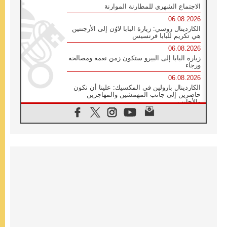
الاجتماع الشهري للمطارنة الموارنة
06.08.2026
الكاردينال روسي: زيارة البابا لاوُن إلى الأرجنتين
هي تكريم للبابا فرنسيس
06.08.2026
زيارة البابا إلى البيرو ستكون زمن نعمة ومصالحة
ورجاء
06.08.2026
الكاردينال بارولين في المكسيك: علينا أن نكون
حاضرين إلى جانب المهمشين والمهاجرين
والأجانب
06.08.2026
البابا لاوُن الرابع عشر للشباب في أسيزي:
"أوروبا والعالم يبحثان اليوم عن قديسين جُدد
فيكم"
06.08.2026
البابا في أسيزي يتحدث إلى الشباب المشاركين
في لقاء الشباب الفرنسيسكاني
06.08.2026
البابا لاوُن الرابع عشر يبرق معزيا بوفاة
الكاردينال جوليو دوارتي لانغا
05.08.2026
في مقابلته العامة مع المؤمنين البابا لاوُن الرابع
عشر يواصل الحديث عن الدستور في الليتورجيا