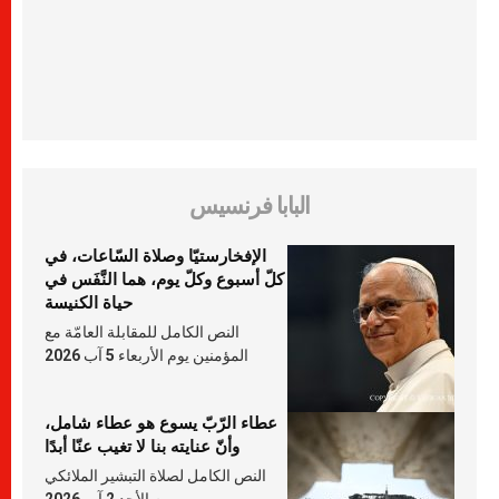
البابا فرنسيس
الإفخارستيّا وصلاة السّاعات، في
كلّ أسبوع وكلّ يوم، هما النَّفَس في
حياة الكنيسة
النص الكامل للمقابلة العامّة مع
المؤمنين يوم الأربعاء 5 آب 2026
عطاء الرّبّ يسوع هو عطاء شامل،
وأنّ عنايته بنا لا تغيب عنّا أبدًا
النص الكامل لصلاة التبشير الملائكي
يوم الأحد 2 آب 2026