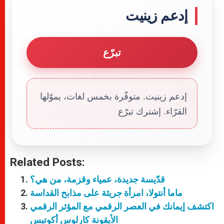
إدعم زينيت
تبرّع
إدعم زينيت. متوفّرة بخمس لغات، يموّلها
القرّاء. إشترك تبرّع
Related Posts:
قدّيسة جديدة، عمياء وقزمة، من هي؟
ماما أنتولا، امرأة جريئة على مذابح القداسة
اكتشف إيمانك في العصر الرقمي مع المؤثر الرقمي
الأيقونة كارلوس أكوتيس