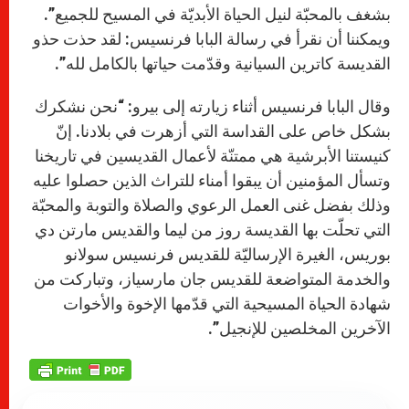
بشغف بالمحبّة لنيل الحياة الأبديّة في المسيح للجميع”.
ويمكننا أن نقرأ في رسالة البابا فرنسيس: لقد حذت حذو
القديسة كاترين السيانية وقدّمت حياتها بالكامل لله”.
وقال البابا فرنسيس أثناء زيارته إلى بيرو: “نحن نشكرك
بشكل خاص على القداسة التي أزهرت في بلادنا. إنّ
كنيستنا الأبرشية هي ممتنّة لأعمال القديسين في تاريخنا
وتسأل المؤمنين أن يبقوا أمناء للتراث الذين حصلوا عليه
وذلك بفضل غنى العمل الرعوي والصلاة والتوبة والمحبّة
التي تحلّت بها القديسة روز من ليما والقديس مارتن دي
بوريس، الغيرة الإرساليّة للقديس فرنسيس سولانو
والخدمة المتواضعة للقديس جان مارسياز، وتباركت من
شهادة الحياة المسيحية التي قدّمها الإخوة والأخوات
الآخرين المخلصين للإنجيل”.