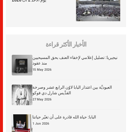
الأخبار الأكثر قراءة
نيجيريا: تضليل إعلامي لإخفاء العنف بحق المسيحيين
منذ عقود
15 May 2026
العبوديَّة بين اعتذار البابا لاوُن الرابع عشر وصرخة
القدِّيس شارل دي فوكو
27 May 2026
البابا: حياة الله قادرة على أن تغيّر حياتنا
1 Jun 2026