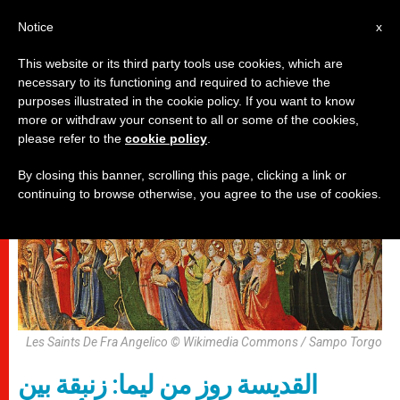
AR
Notice
x
This website or its third party tools use cookies, which are
necessary to its functioning and required to achieve the
قديسون وطوباويون
purposes illustrated in the cookie policy. If you want to know
more or withdraw your consent to all or some of the cookies,
please refer to the
cookie policy
.
By closing this banner, scrolling this page, clicking a link or
continuing to browse otherwise, you agree to the use of cookies.
Les Saints De Fra Angelico © Wikimedia Commons / Sampo Torgo
القديسة روز من ليما: زنبقة بين