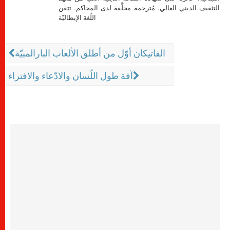
التثقيف الديني العالي. مُترجمة محلَّفة لدى المحاكم. تتقن
اللّغة الإيطاليّة
الفاتيكان أوّل من أطلق الألعاب البارالمبيّة
آفة طول اللّسان والادّعاء والافتراء