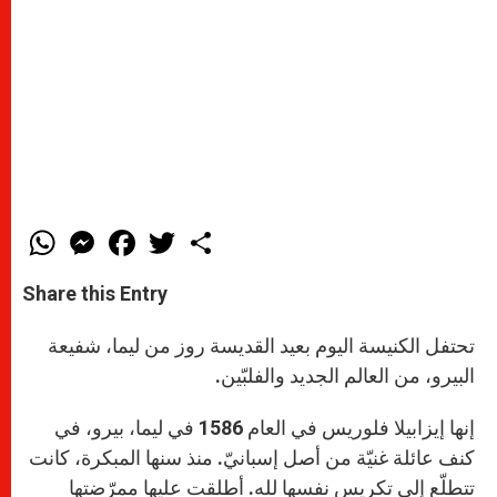
W
M
F
T
S
h
e
a
w
h
a
s
c
i
a
t
s
e
t
r
Share this Entry
s
e
b
t
e
A
n
o
e
p
g
o
r
تحتفل الكنيسة اليوم بعيد القديسة روز من ليما، شفيعة
p
e
k
البيرو، من العالم الجديد والفلبّين.
r
إنها إيزابيلا فلوريس في العام 1586 في ليما، بيرو، في
كنف عائلة غنيّة من أصل إسبانيّ. منذ سنها المبكرة، كانت
تتطلّع إلى تكريس نفسها لله. أطلقت عليها ممرّضتها