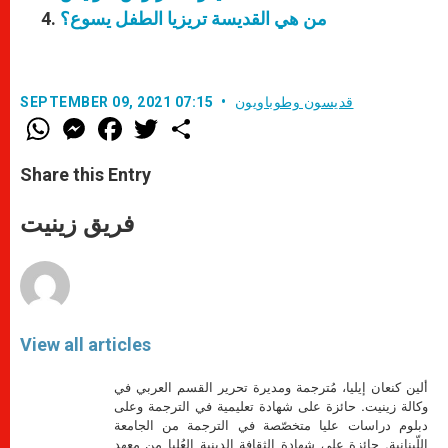
من هي القديسة تريزيا الطفل يسوع؟
قديسون وطوباويون
SEPTEMBER 09, 2021 07:15
W
M
F
T
S
h
e
a
w
h
a
s
c
i
a
t
s
e
t
r
Share this Entry
s
e
b
t
e
A
n
o
e
p
g
o
r
فريق زينيت
p
e
k
r
View all articles
ألين كنعان إيليا، مُترجمة ومديرة تحرير القسم العربي في
وكالة زينيت. حائزة على شهادة تعليمية في الترجمة وعلى
دبلوم دراسات عليا متخصّصة في الترجمة من الجامعة
اللّبنانية. حائزة على شهادة الثقافة الدينية العُليا من معهد