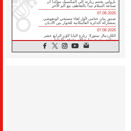
بارولين يختتم زيارته إلى المكسيك مؤكدا أن
صناعة السلام تبدأ بالتعاطف مع ألم الآخر
07.08.2026
صدور بيان ختامي لأول لقاء مسيحي كونفوشي
بمشاركة الدائرة الفاتيكانية للحوار بين الأديان
07.08.2026
الكاردينال ستورلا: زيارة البابا لاوُن الرابع عشر
ستكون بشرى سارة للأوروغواي بأكملها
07.08.2026
الفاتيكان يعلن برنامج الزيارة الرسولية للبابا لاوُن
الرابع عشر إلى فرنسا
07.08.2026
في الذكرى الـ ٨١ لحادثة هيروشيما الكنيسة في
اليابان تنظم ١٠ أيام للصلاة على نية السلام
07.08.2026
الكنيسة في الأوروغواي: زيارة البابا ستعزز
الإيمان والرجاء
06.08.2026
الاجتماع الشهري للمطارنة الموارنة
06.08.2026
الكاردينال روسي: زيارة البابا لاوُن إلى الأرجنتين
هي تكريم للبابا فرنسيس
06.08.2026