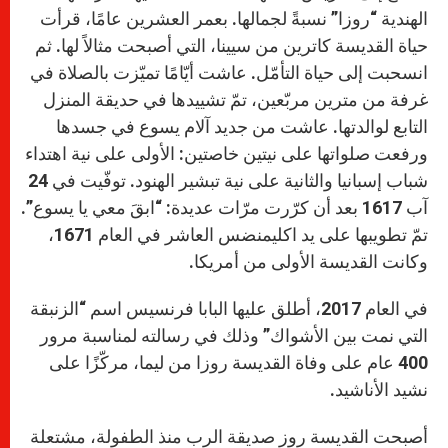
الهندية “روزا” نسبةً لجمالها. بعمر العشرين عامًا، قرأت
حياة القديسة كاترين من سيينا، التي أصبحت مثالاً لها. ثم
انسحبت إلى حياة التأمّل. عاشت أيّامًا تميّزت بالصلاة في
غرفة من مترين مربّعين، تمّ تشييدها في حديقة المنزل
التابع لوالدتها. عاشت من جديد آلام يسوع في جسدها
ورفعت صلواتها على نيتين خاصتين: الأولى على نية اهتداء
شباب إسبانيا والثانية على نية تبشير الهنود. توفّيت في 24
آب 1617 بعد أن كرّرت مرّات عديدة: “ابقَ معي يا يسوع”.
تمّ تطويبها على يد اكليمنضس العاشر في العام 1671،
وكانت القديسة الأولى من أمريكا.
في العام 2017، أطلق عليها البابا فرنسيس اسم “الزنبقة
التي نمت بين الأشواك” وذلك في رسالته لمناسبة مرور
400 عام على وفاة القديسة روزا من ليما، مركّزًا على
نشيد الأناشيد.
أصبحت القديسة روز صديقة الرب منذ الطفولة، مشتعلة