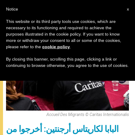
AR
Notice
x
This website or its third party tools use cookies, which are
necessary to its functioning and required to achieve the
البابا فرنسيس
purposes illustrated in the cookie policy. If you want to know
more or withdraw your consent to all or some of the cookies,
please refer to the
cookie policy
.
By closing this banner, scrolling this page, clicking a link or
continuing to browse otherwise, you agree to the use of cookies.
Accueil Des Migrants © Caritas Internationalis
البابا لكاريتاس أرجنتين: أخرجوا من