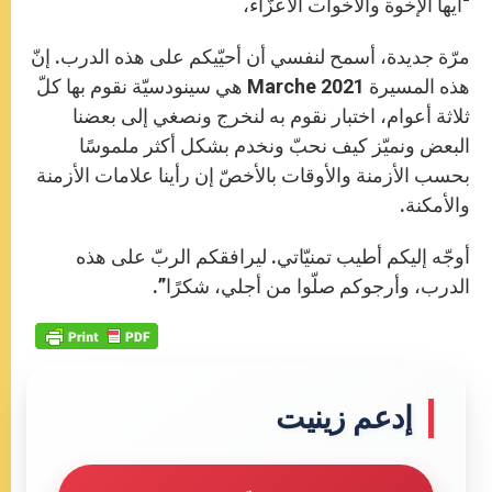
“أيها الإخوة والأخوات الأعزّاء،
مرّة جديدة، أسمح لنفسي أن أحيّيكم على هذه الدرب. إنّ
هذه المسيرة Marche 2021 هي سينودسيّة نقوم بها كلّ
ثلاثة أعوام، اختبار نقوم به لنخرج ونصغي إلى بعضنا
البعض ونميّز كيف نحبّ ونخدم بشكل أكثر ملموسًا
بحسب الأزمنة والأوقات بالأخصّ إن رأينا علامات الأزمنة
والأمكنة.
أوجّه إليكم أطيب تمنيّاتي. ليرافقكم الربّ على هذه
الدرب، وأرجوكم صلّوا من أجلي، شكرًا”.
إدعم زينيت