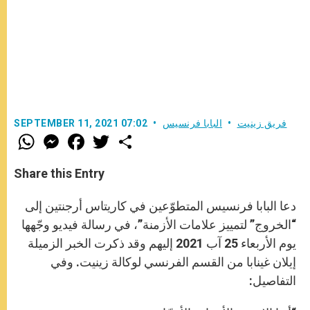
فريق زينيت
البابا فرنسيس
SEPTEMBER 11, 2021 07:02
W
M
F
T
S
h
e
a
w
h
a
s
c
i
a
t
s
e
t
r
Share this Entry
s
e
b
t
e
A
n
o
e
p
g
o
r
دعا البابا فرنسيس المتطوّعين في كاريتاس أرجنتين إلى
p
e
k
r
“الخروج” لتمييز علامات الأزمنة”، في رسالة فيديو وجّهها
يوم الأربعاء 25 آب 2021 إليهم وقد ذكرت الخبر الزميلة
إيلان غينابا من القسم الفرنسي لوكالة زينيت. وفي
التفاصيل: