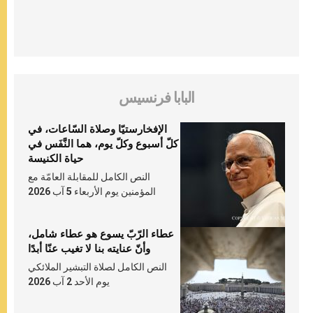
البابا فرنسيس
الإفخارستيّا وصلاة السّاعات، في
كلّ أسبوع وكلّ يوم، هما النَّفَس في
حياة الكنيسة
النص الكامل للمقابلة العامّة مع
المؤمنين يوم الأربعاء 5 آب 2026
عطاء الرّبّ يسوع هو عطاء شامل،
وأنّ عنايته بنا لا تغيب عنّا أبدًا
النص الكامل لصلاة التبشير الملائكي
يوم الأحد 2 آب 2026