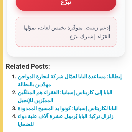
تبرّع
إدعم زينيت. متوفّرة بخمس لغات، يموّلها
القرّاء. إشترك تبرّع
Related Posts:
إيطاليا: مساعدة البابا لعمّال شركة لتجارة الدواجن
مهدّدين بالبطالة
البابا إلى كاريتاس إسبانيا: الفقراء هم المتلقّين
المميّزين للإنجيل
البابا لكاريتاس إسبانيا: كونوا يد المسيح الممدودة
زلزال تركيا: البابا يُرسِل عشرة آلاف علبة دواء
للضحايا