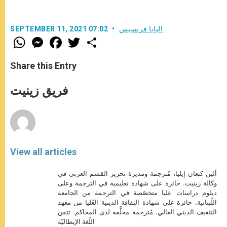
البابا فرنسيس
SEPTEMBER 11, 2021 07:02
W
M
F
T
S
h
e
a
w
h
a
s
c
i
a
t
s
e
t
r
Share this Entry
s
e
b
t
e
A
n
o
e
p
g
o
r
فريق زينيت
p
e
k
r
View all articles
ألين كنعان إيليا، مُترجمة ومديرة تحرير القسم العربي في
وكالة زينيت. حائزة على شهادة تعليمية في الترجمة وعلى
دبلوم دراسات عليا متخصّصة في الترجمة من الجامعة
اللّبنانية. حائزة على شهادة الثقافة الدينية العُليا من معهد
التثقيف الديني العالي. مُترجمة محلَّفة لدى المحاكم. تتقن
اللّغة الإيطاليّة