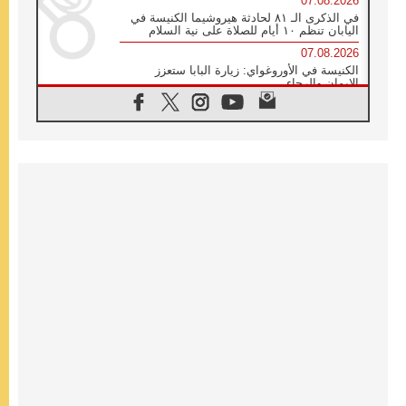
07.08.2026
في الذكرى الـ ٨١ لحادثة هيروشيما الكنيسة في
اليابان تنظم ١٠ أيام للصلاة على نية السلام
07.08.2026
الكنيسة في الأوروغواي: زيارة البابا ستعزز
الإيمان والرجاء
06.08.2026
الاجتماع الشهري للمطارنة الموارنة
06.08.2026
الكاردينال روسي: زيارة البابا لاوُن إلى الأرجنتين
هي تكريم للبابا فرنسيس
06.08.2026
زيارة البابا إلى البيرو ستكون زمن نعمة ومصالحة
ورجاء
06.08.2026
الكاردينال بارولين في المكسيك: علينا أن نكون
حاضرين إلى جانب المهمشين والمهاجرين
والأجانب
06.08.2026
البابا لاوُن الرابع عشر للشباب في أسيزي:
"أوروبا والعالم يبحثان اليوم عن قديسين جُدد
فيكم"
06.08.2026
البابا في أسيزي يتحدث إلى الشباب المشاركين