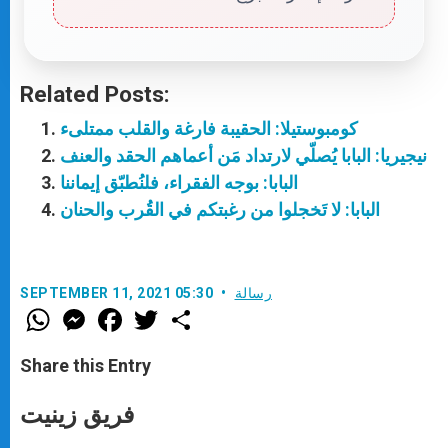
Related Posts:
كومبوستيلا: الحقيبة فارغة والقلب ممتلىء
نيجيريا: البابا يُصلّي لارتداد مَن أعماهم الحقد والعنف
البابا: بوجه الفقراء، فلنُطبّق إيماننا
البابا: لا تَخجلوا من رغبتكم في القُرب والحنان
رسالة
SEPTEMBER 11, 2021 05:30
W
M
F
T
S
h
e
a
w
h
a
s
c
i
a
t
s
e
t
r
Share this Entry
s
e
b
t
e
A
n
o
e
p
g
o
r
فريق زينيت
p
e
k
r