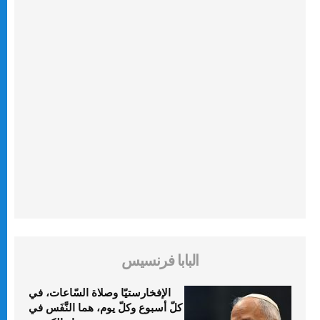
البابا فرنسيس
الإفخارستيّا وصلاة السّاعات، في
كلّ أسبوع وكلّ يوم، هما النَّفَس في