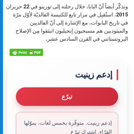
ونذكّر أيضاً أنّ البابا، خلال رحلته إلى تورينو في 22 حزيران
2015، استُقبِل في مزار تابع للكنيسة الفالديّة لأوّل مرّة
في تاريخ البابوات، مع الإشارة إلى أنّ الفالديين
والميثوديين هم مسيحيون إنجيليون انبثقوا مِن الإصلاح
البروتستانتي في القرن السادس عشر.
إدعم زينيت
تبرّع
إدعم زينيت. متوفّرة بخمس لغات، يموّلها
القرّاء. إشترك تبرّع