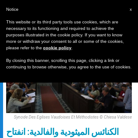
AR
Notice
x
This website or its third party tools use cookies, which are
necessary to its functioning and required to achieve the
رسالة
purposes illustrated in the cookie policy. If you want to know
more or withdraw your consent to all or some of the cookies,
please refer to the
cookie policy
.
By closing this banner, scrolling this page, clicking a link or
continuing to browse otherwise, you agree to the use of cookies.
Synode Des Eglises Vaudoises Et Méthodistes © Chiesa Valdese
الكنائس الميثودية والفالدية: انفتاح