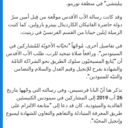
بيليتشي” في منطقة تورينو.
وقد كانت رسالة الأب الأقدس موقّعة من قِبل أمين سرّ
دولة حاضرة الفاتيكان الكاردينال بييترو بارولين، كما كتبت
الزميلة إيلين جينابا من القسم الفرنسيّ في زينيت.
في تفاصيل أخرى، مُوجّهاً “تحيّاته الأخويّة للمُشاركين في
السينودس”، ورافعاً صلاة تمجيد للرب، طلب الأب الأقدس
أن “يُتابع المسيحيّون سلوك الطريق نحو الشراكة التامّة
والشهادة بفرح للإنجيل وقيم العدل والسلام والتضامن
والتنبّه للمنبوذين”.
نذكر هنا أنّ البابا فرنسيس، وفي رسالته التي وجّهها بتاريخ
26 آب 2019 إلى المشاركين في سينودس الكنيستَين
الفالدية والميثودية، كان قد دعا إلى “متابعة الالتزام على
طريق المعرفة المتبادلة والتفاهم والتعاون للشهادة ليسوع
وإنجيل المحبّة”.