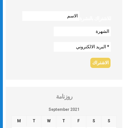
للاشتراك بالنشرة
روزنامة
September 2021
M
T
W
T
F
S
S