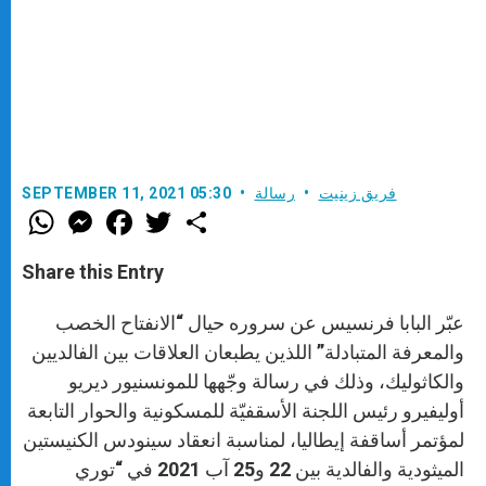
فريق زينيت
رسالة
SEPTEMBER 11, 2021 05:30
W
M
F
T
S
h
e
a
w
h
a
s
c
i
a
t
s
e
t
r
Share this Entry
s
e
b
t
e
A
n
o
e
p
g
o
r
عبّر البابا فرنسيس عن سروره حيال “الانفتاح الخصب
p
e
k
r
والمعرفة المتبادلة” اللذين يطبعان العلاقات بين الفالديين
والكاثوليك، وذلك في رسالة وجّهها للمونسنيور ديريو
أوليفيرو رئيس اللجنة الأسقفيّة للمسكونية والحوار التابعة
لمؤتمر أساقفة إيطاليا، لمناسبة انعقاد سينودس الكنيستين
الميثودية والفالدية بين 22 و25 آب 2021 في “توري