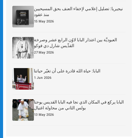
نيجيريا: تضليل إعلامي لإخفاء العنف بحق المسيحيين
منذ عقود
15 May 2026
العبوديَّة بين اعتذار البابا لاوُن الرابع عشر وصرخة
القدِّيس شارل دي فوكو
27 May 2026
البابا: حياة الله قادرة على أن تغيّر حياتنا
1 Jun 2026
البابا يركع في المكان الذي نجا فيه البابا القديس يوحنا
بولس الثاني من محاولة اغتيال
13 May 2026