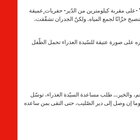
” -على مقربة كيلومترين من الدّير- حفريات ٍعميقة
ح خزّانًا لجمع المياه. ولكنّ الجدران تشقّقت،
ره على صورة عتيقة للسّيدة العذراء تحمل الطّفل
ّعم، والخير… طلب مساعدة السيّدة العذراء، توسّل
… وما إن وصل إلى دير الصّليب، حتى التقى بمن ساعده