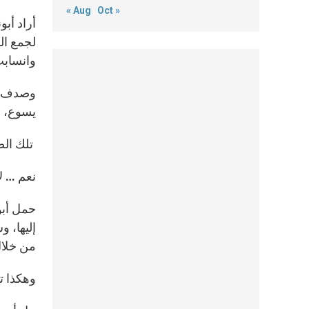
« Aug
Oct »
أراد أب
لجمع ال
وانسابت 
وصدف أن
يسوع، وأ
تلك الص
نعم … لا
حمل أبو
إليها، 
من خلال
وهكذا تأ