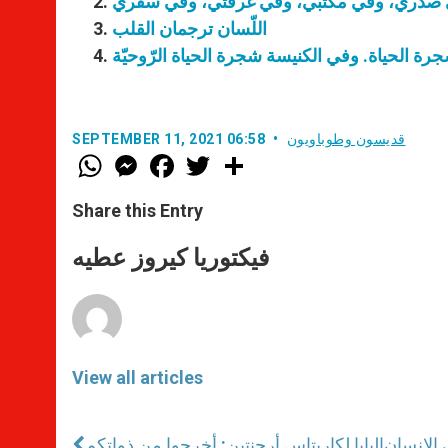
 على صدري، وفي مكتبي، وفي غرفتي، وفي سفري
اللّسان ترجمان القلب
 الحياة. وفي الكنيسة شجرة الحياة الرّوحيّة
قديسون وطوباويون
SEPTEMBER 11, 2021 06:58
W
M
F
T
S
h
e
a
w
h
a
s
c
i
a
t
s
e
t
r
Share this Entry
s
e
b
t
e
A
n
o
e
p
g
o
r
فيكتوريا كيروز عطيه
p
e
k
r
View all articles
 الإنسان
البابا لكاريتاس أرجنتين: أخرجوا من ذواتكم