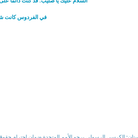
السّلام عليك يا صليب: قد كنت دائمًا
في الفردوس كانت شجرة
ستان: الكرسي الرسولي يرجو الأمم المتحدة ضمان احترام حقوق