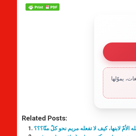
ت، يموّلها
Related Posts:
ه الأمّ لابنها، كيف لا تفعله مريم نحو كلّ منّا؟؟؟