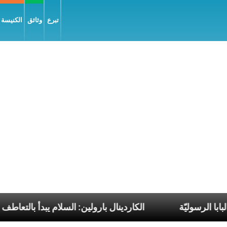
تبرع
وثائق
الكنيسة و
ين ضمن رحلات البابا الرسوليّة
الكاردينال بارولين: السل