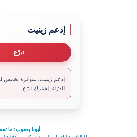
إدعم زينيت
تبرّع
إدعم زينيت. متوفّرة بخمس لغا
القرّاء. إشترك تبرّع
أبونا يعقوب: ما تفعل