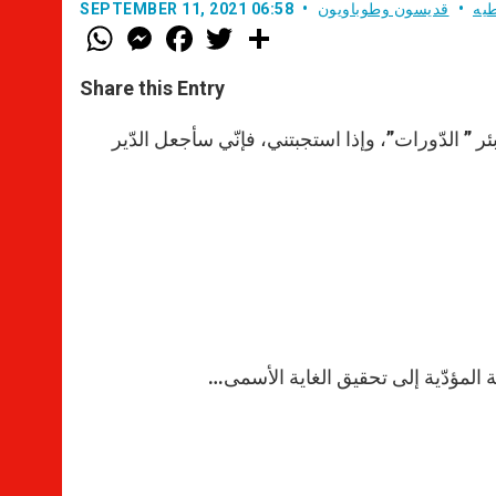
طيه
قديسون وطوباويون
SEPTEMBER 11, 2021 06:58
W
M
F
T
S
h
e
a
w
h
a
s
c
i
a
t
s
e
t
r
Share this Entry
s
e
b
t
e
A
n
o
e
p
g
o
r
” الدّورات”، وإذا استجبتني، فإنّي سأجعل الدّير
p
e
k
r
 المؤدّية إلى تحقيق الغاية الأسمى…