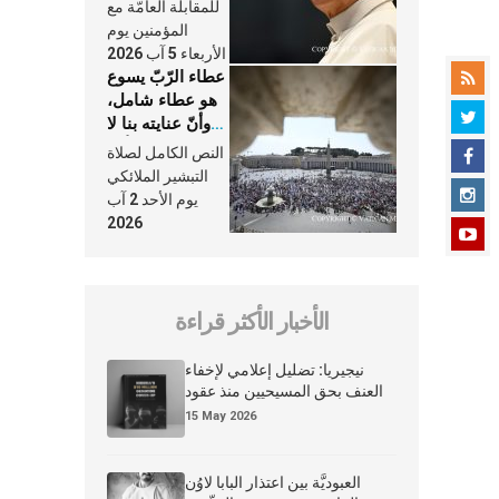
النَّفَس في حياة
للمقابلة العامّة مع
الكنيسة
المؤمنين يوم
الأربعاء 5 آب 2026
عطاء الرّبّ يسوع
هو عطاء شامل،
وأنّ عنايته بنا لا
تغيب عنّا أبدًا
النص الكامل لصلاة
التبشير الملائكي
يوم الأحد 2 آب
2026
الأخبار الأكثر قراءة
نيجيريا: تضليل إعلامي لإخفاء
العنف بحق المسيحيين منذ عقود
15 May 2026
العبوديَّة بين اعتذار البابا لاوُن