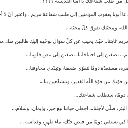
 من طلب شفاعتك يا أمّنا القديسة ؟؟؟؟
دعا أبونا يعقوب المؤمنين إلى طلب شفاعة مريم ، واعتبر أنّ لا
ّ الله، ومحبّتك تفوق كلّ محبّة…
 مريم غايتنا.. حبّك يجيب عن كلّ سؤال نوجّهه إليكِ طالبين منك
ريم… تصغين إلى احتياجاتنا، تصغين إلى نبض قلوبنا…
رة، مستعدّة دومًا لتقوّي ضعفنا، وتبدّدي مخاوفنا…
 قوّتكِ من قوّة اللّه القدير، وتتشفّعين بنا…
 دومًا، سنطلب شفاعتك…
 البئر، صلّي لأجلنا… اجعلي حياتنا نبع خير، وإيمان، وسلام…
 كي نستقي دومًا من فيض حبّك، ماءَ طهرٍ، وقداسة …