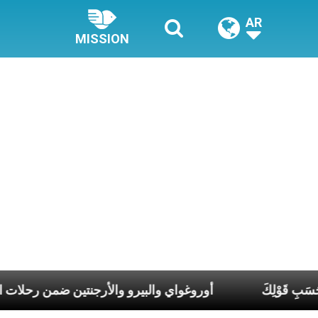
AR
MISSION
 الرَّب، فليكُن لي بِحَسَبِ قَوْلِكَ
أوروغواي والبيرو والأرجنت