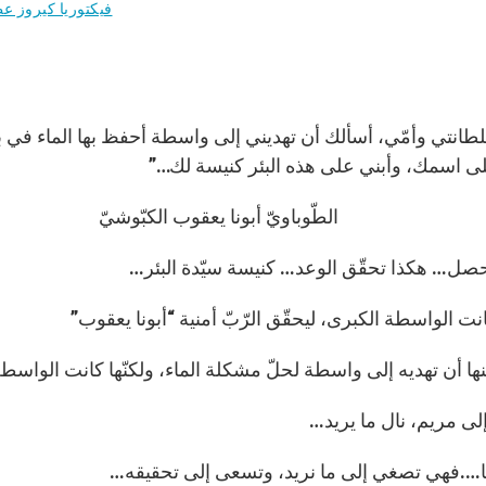
فيكتوريا كيروز ع
انتي وأمّي، أسألك أن تهديني إلى واسطة أحفظ بها الماء في بئر 
ى اسمك، وأبني على هذه البئر كنيسة لك…”
باويّ أبونا يعقوب الكبّوشيّ
صل… هكذا تحقّق الوعد… كنيسة سيّدة البئر…
ت الواسطة الكبرى، ليحقّق الرّبّ أمنية “أبونا يعقوب”
ا أن تهديه إلى واسطة لحلّ مشكلة الماء، ولكنّها كانت الواسطة
لى مريم، نال ما يريد…
أمّنا….فهي تصغي إلى ما نريد، وتسعى إلى تحقيقه…