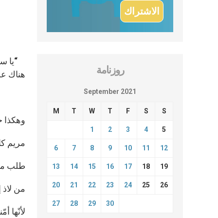
“يا سلط
روزنامة
هناك عل
September 2021
الطّو
M
T
W
T
F
S
S
وهكذا ح
1
2
3
4
5
مريم كان
6
7
8
9
10
11
12
طلب منه
13
14
15
16
17
18
19
20
21
22
23
24
25
26
من لاذ إ
27
28
29
30
لأنّها 