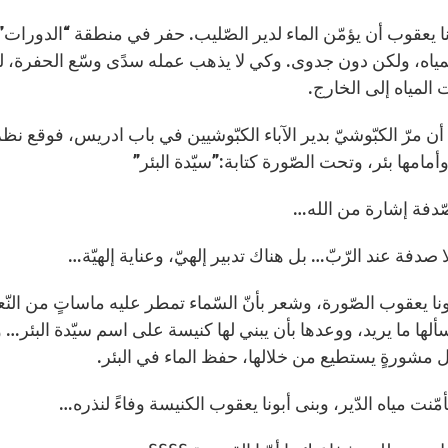
ونا يعقوب أن يؤمّن الماء لدير الصّليب. حفر في منطقة “الدورات
مياه، ولكن دون جدوى. وكي لا يذهب عمله سدًى وسّع الحفرة، لتصب
المياه إلى الخارج.
 مرّ الكبّوشيّ بدير الآباء الكبّوشيين في باب ادريس، فوقع نظ
مامها بئر، وتحت الصّورة كتابة:”سيّدة البئر”
ّدفة إشارة من الله…
 صدفة عند الرّبّ… بل هناك تدبير إلهيّ، وعناية إلهيّة…
نا يعقوب الصّورة، وشعر بأنّ السّماء تمطر عليه ماساتٍ من الن
وسألها ما يريد، ووعدها بأن يبني لها كنيسة على اسم سيّدة البئر
 مشورةٍ يستطيع من خلالها، حفظ الماء في البئر.
مّنت مياه الدّير، وبنى أبونا يعقوب الكنيسة وفاءً لنذره…