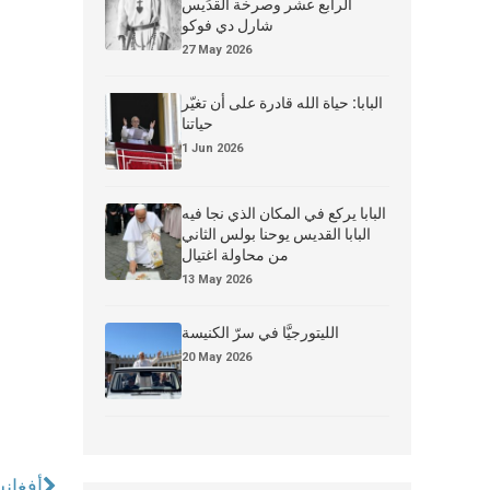
الرابع عشر وصرخة القدِّيس
شارل دي فوكو
27 May 2026
البابا: حياة الله قادرة على أن تغيّر
حياتنا
1 Jun 2026
البابا يركع في المكان الذي نجا فيه
البابا القديس يوحنا بولس الثاني
من محاولة اغتيال
13 May 2026
الليتورجيَّا في سرّ الكنيسة
20 May 2026
أفغان