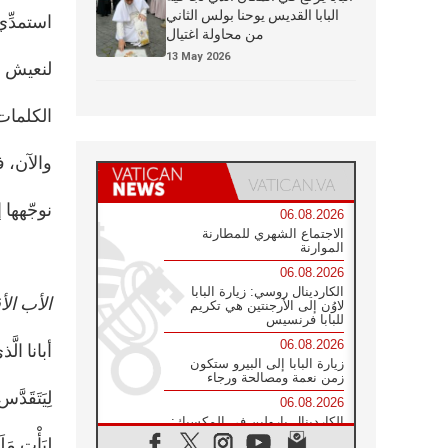
البابا القديس يوحنا بولس الثاني
استمدِّي 
من محاولة اغتيال
13 May 2026
لنعيش بأ
الكلمات 
والآن، 
نوجّهها إ
06.08.2026
الاجتماع الشهري للمطارنة
الموارنة
06.08.2026
الكاردينال روسي: زيارة البابا
الأب ال
لاوُن إلى الأرجنتين هي تكريم
للبابا فرنسيس
06.08.2026
أبانا الَ
زيارة البابا إلى البيرو ستكون
زمن نعمة ومصالحة ورجاء
لِيَتَقَدَ
06.08.2026
الكاردينال بارولين في المكسيك:
علينا أن نكون حاضرين إلى جانب
لِيَأْتِ مَل