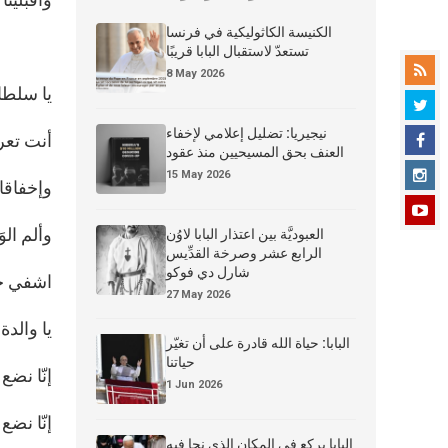
الكنيسة الكاثوليكية في فرنسا
تستعدّ لاستقبال البابا قريبًا
8 May 2026
يا سلطا
نيجيريا: تضليل إعلامي لإخفاء
أنت تعر
العنف بحق المسيحيين منذ عقود
15 May 2026
وإخفاقاتن
وألم الو
العبوديَّة بين اعتذار البابا لاوُن
الرابع عشر وصرخة القدِّيس
شارل دي فوكو
اشفي جر
27 May 2026
يا والدة 
البابا: حياة الله قادرة على أن تغيّر
حياتنا
إنّا نضع
1 Jun 2026
إنّا نضع
البابا يركع في المكان الذي نجا فيه