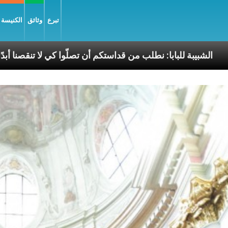
تبرع
وثائق
الكنيسة و
إنجيل السّلام
الشبيبة للبابا: نطلب من قداستكم أن تصل