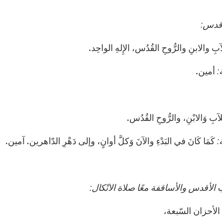
أقدس:
بِ والابنِ والرُّوحِ القُدُس، الإِلهِ الواحِد.
:
أمين.
لآبِ وَالابْنِ، والرُّوحِ القُدُس.
:
كَمَا كَانَ في البَدْءِ والآنَ وَكلَّ أوانٍ، وإلى دَهْرِ الدّاهرين. آمين.
ب الأقدس والأساقفة معًا صلاة الاتّكال:
 الأحزان السّبعة،