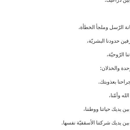
نة الرّسل وملجأ الخطأة،
فين حدودنا البشريّة،
ا الرّوحيّة،
َحدة والخذلان:
احنا بعذوبتك.
الله وأمّنا،
 بين يديك حياتنا ووطننا،
 بين يديك شركتنا الأسقفيّة نفسها.