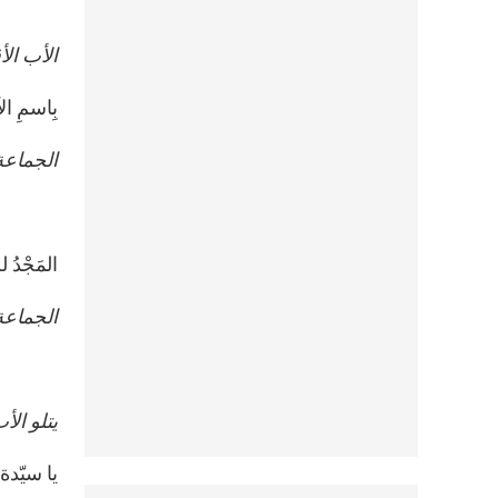
الأب ال
بِاسمِ الآ
الجماعة
المَجْدُ ل
الجماعة
يتلو الأ
يا سيّدة