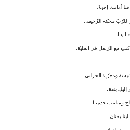
هنا أمامكِ إخوةً،
لرّبّ محبّته الرّحيمة.
ا هنا،
نتِ مع الرّسل في العليّة.
لكنيسة ومعزّية الحزانى،
ر إليكِ بثقة،
ح ومتاعب خدمتنا.
ينا بحنان
 بين ذراعيك.