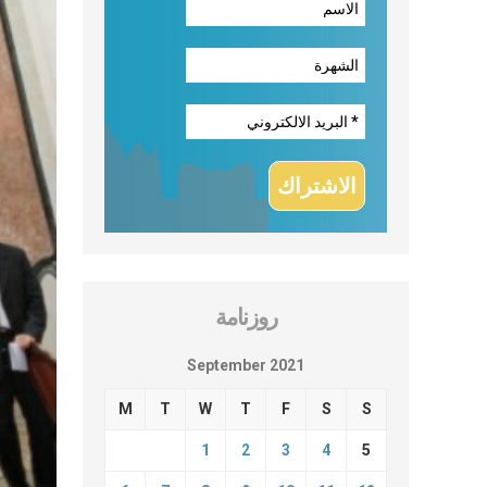
روزنامة
September 2021
M
T
W
T
F
S
S
1
2
3
4
5