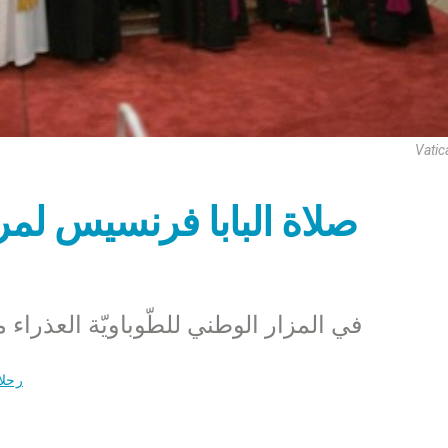
Vatic
صلاة البابا فرنسيس لمر
في المزار الوطني للطّوباويّة العذراء
رحلا