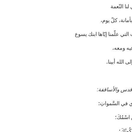
لنا النّعمة
مانة، كلّ يوم،
التي علّمنا إيّاها ابنك يسوع
فيه ومعه،
لى الله أبينا.
أقدس والأساقفة:
ّذي في السَّمواتِ:
ّس اسْمُكَ؛
َكُوتُكَ؛