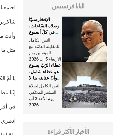
البابا فرنسيس
اجتمعنا 
الإفخارستيّا
شاكرين ل
وصلاة السّاعات،
في كلّ أسبوع
وأنت معن
وكلّ يوم، هما
النص الكامل
النَّفَس في حياة
للمقابلة العامّة مع
مثل ما ك
الكنيسة
المؤمنين يوم
الأربعاء 5 آب 2026
عطاء الرّبّ يسوع
هو عطاء شامل،
يا أمّ ا
وأنّ عنايته بنا لا
تغيب عنّا أبدًا
النص الكامل لصلاة
إنّنا ننظ
التبشير الملائكي
يوم الأحد 2 آب
2026
في أفرا
انظري إل
الأخبار الأكثر قراءة
واقبلينا