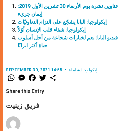
عناوين نشرة يوم الأربعاء 30 تشرين الأول 2019:
إيمان جريء
إيكولوجيا: البابا يشجّع على التزام التعاونيّات
إيكولوجيا: شفاء قلب الإنسان أوّلاً
فيديو البابا: نعم لخيارات شجاعة من أجل أسلوب
حياة أكثر اتزانًا
إيكولوجيا شاملة
SEPTEMBER 30, 2021 14:55
W
M
F
T
S
h
e
a
w
h
a
s
c
i
a
t
s
e
t
r
Share this Entry
s
e
b
t
e
A
n
o
e
p
g
o
r
فريق زينيت
p
e
k
r