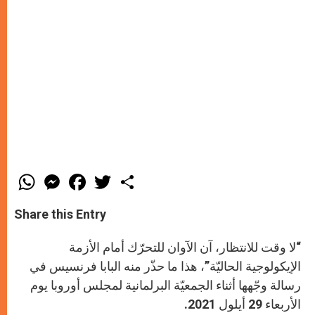
W
M
F
T
S
h
e
a
w
h
a
s
c
i
a
t
s
e
t
r
Share this Entry
s
e
b
t
e
A
n
o
e
p
g
o
r
“لا وقت للانتظار، آن الآوان للتحرّك أمام الأزمة
p
e
k
r
الإيكولوجية الحاليّة”، هذا ما حذّر منه البابا فرنسيس في
رسالة وجّهها أثناء الجمعيّة البرلمانية لمجلس أوروبا يوم
الأربعاء 29 أيلول 2021.