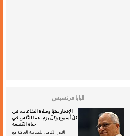
البابا فرنسيس
الإفخارستيّا وصلاة السّاعات، في
كلّ أسبوع وكلّ يوم، هما النَّفَس في
حياة الكنيسة
النص الكامل للمقابلة العامّة مع