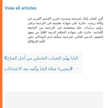
View all articles
ألين كنعان إيليا، مُترجمة ومديرة تحرير القسم العربي في
وكالة زينيت. حائزة على شهادة تعليمية في الترجمة وعلى
دبلوم دراسات عليا متخصّصة في الترجمة من الجامعة
اللّبنانية. حائزة على شهادة الثقافة الدينية العُليا من معهد
التثقيف الديني العالي. مُترجمة محلَّفة لدى المحاكم. تتقن
اللّغة الإيطاليّة
البابا يهنّئ الشباب العاملين من أجل المناخ
نيجيريا: صلاة البابا وألمه بعد الاعتداءات