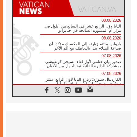
08.08.2026
البابا لاوُن الرابع عشر في السابع من أيلول في
مزار أم المشورة الصالحة في جناتزانو
08.08.2026
بارولين يختتم زيارته إلى المكسيك مؤكدا أن
صناعة السلام تبدأ بالتعاطف مع ألم الآخر
07.08.2026
صدور بيان ختامي لأول لقاء مسيحي كونفوشي
بمشاركة الدائرة الفاتيكانية للحوار بين الأديان
07.08.2026
الكاردينال ستورلا: زيارة البابا لاوُن الرابع عشر
ستكون بشرى سارة للأوروغواي بأكملها
07.08.2026
الفاتيكان يعلن برنامج الزيارة الرسولية للبابا لاوُن
الرابع عشر إلى فرنسا
07.08.2026
في الذكرى الـ ٨١ لحادثة هيروشيما الكنيسة في
اليابان تنظم ١٠ أيام للصلاة على نية السلام
07.08.2026
الكنيسة في الأوروغواي: زيارة البابا ستعزز
الإيمان والرجاء