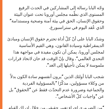
وجّه البابا رسالة إلى المشاركين في الحدث الرفيع
المستوى الذي نظّمه مجلس أوروبا تحت عنوان البيئة
وحقوق الإنسان، الحق في بيئة آمنة وصحية ومستدامة”
الذي عُقد اليوم في ستراسبورغ.
وشدّد البابا على أنّ كلّ أداة تحترم حقوق الإنسان ومبادئ
الديمقراطية وسيادة القانون، وهي القيم الأساسية
لمجلس أوروبا، يمكن أن تكون مفيدة في مواجهة هذا
التحدي العالمي”. وقال بإنّ الوقت قد حان لاتخاذ قرارات
ملموسة لا يمكن تأجيلها إلى الغد”.
شجب البابا أولئك الذين “يرون أنفسهم سادة الكون بدلاً
من وكلاء مسؤولين، مذكّرًا “بالمسؤولية الفردية
والجماعية وضرورة عدم التحدّث فقط عن “الحقوق” بل
عن “واجبات كلّ الأشخاص”.
“من الضروري إجراء تغيير حقيقي من خلال إدراك القيام