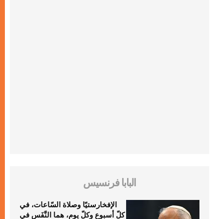
البابا فرنسيس
الإفخارستيّا وصلاة السّاعات، في
كلّ أسبوع وكلّ يوم، هما النَّفَس في