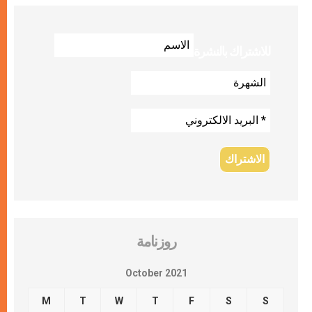
للاشتراك بالنشرة
روزنامة
October 2021
M
T
W
T
F
S
S