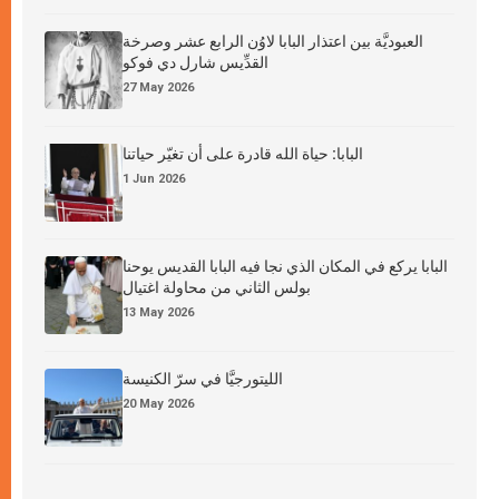
العبوديَّة بين اعتذار البابا لاوُن الرابع عشر وصرخة
القدِّيس شارل دي فوكو
27 May 2026
البابا: حياة الله قادرة على أن تغيّر حياتنا
1 Jun 2026
البابا يركع في المكان الذي نجا فيه البابا القديس يوحنا
بولس الثاني من محاولة اغتيال
13 May 2026
الليتورجيَّا في سرّ الكنيسة
20 May 2026