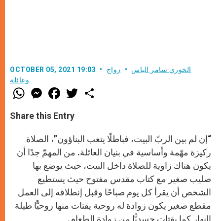
الخوري سامر الياس
زواج
OCTOBER 05, 2021 19:03
وعائلة
W
M
F
T
S
h
e
a
w
h
a
s
c
i
a
t
s
e
t
r
Share this Entry
s
e
b
t
e
A
n
o
e
p
g
o
r
“إن لم بين الربّ البيت، فباطلًا يتعب البناؤون”، الصلاة
p
e
k
r
ركيزة مهّمة وأساسية في بنيان العائلة. من المهمّ جدًا أن
يكون هناك زاوية للصلاة داخل البيت، حيث يوضع بها
صليب صغير مع كتاب مقدس مفتوح حيث يستطيع
الشخص أن يقرأ كل يوم صباحًا وقبل إنطلاقه إلى العمل
مقطع صغير يكون زوادة له روحية يقتات منها روحيًّا طيلة
النهار كما يقتات جسديًّا من زوادة الطعام.