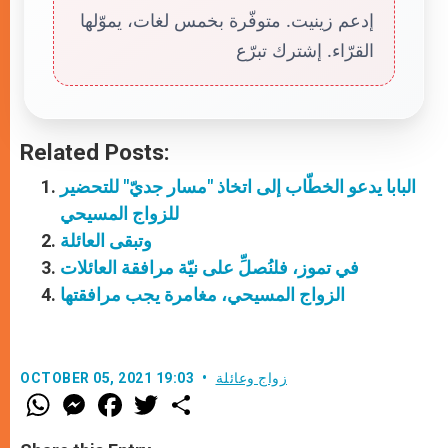
إدعم زينيت. متوفّرة بخمس لغات، يموّلها
القرّاء. إشترك تبرّع
Related Posts:
البابا يدعو الخطّاب إلى اتخاذ "مسار جديّ" للتحضير
للزواج المسيحي
وتبقى العائلة
في تموز، فلنُصلِّ على نيّة مرافقة العائلات
الزواج المسيحي، مغامرة يجب مرافقتها
زواج وعائلة
OCTOBER 05, 2021 19:03
W
M
F
T
S
h
e
a
w
h
a
s
c
i
a
t
s
e
t
r