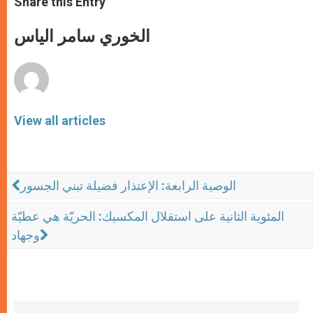
Share this Entry
s
e
b
t
e
A
n
o
e
p
g
o
r
الخوري سامر الياس
p
e
k
r
View all articles
الوصية الرابعة: الإعتذار فضيلة تبني الجسور
المئوية الثانية على استقلال المكسيك: الحريّة هي عطيّة
وجهاد