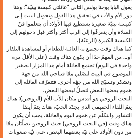
يقول البابا يوحنا بولس الثاني “عائلتي كنيسة بيتيّة”: وهنا
دور الأم والأب في تحقيق هذا القول وتحويل البيت إلى
كنيسة بيتيّة صغيرة يستطيع فيها الأولاد أن يتعلموا فنّ
الصلاة وأن يتعرفّوا إلى الرب أكثر وأكثر قبل دخولهم إلى
الكنيسة الكبيرة (الرعيّة).
كما هناك وقت تجتمع به العائلة للطعام أو لمشاهدة التلفاز
أو… من المهمّ جدًا أن يكون هناك وقت (على الأقلّ مرة
واحدة في اليوم) تجتمع العائلة أمام هذا المزار الصغير
الموضوع في البيت لتصّلي معًا فتناجي الله من جهة
وتشكر وتسبّح الله من جهّة أخرى. فتتعرّف العائلة إلى
هموم بعضها البعض لتصلِّ لبعضها البعض.
التخت الزوجي هو أقدس مكان للأب للأم (الزوجين): هناك
يتمّ اللقاء الحميمي الذي يجدّد الحبّ، هناك يتمّ أيضًا
التشاور والتكلّم عن هموم اليوم والعائلة، يجب أن يكون
هناك وقت (في التخت الزوجي) حيث الزوجين يصلّيَان معًا
من دون الأولاد على نيّة بعضهما البعض، على نيّة صعوبات