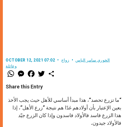
الخوري سامر الياس
زواج
OCTOBER 12, 2021 07:02
وعائلة
W
M
F
T
S
h
e
a
w
h
a
s
c
i
a
t
s
e
t
r
Share this Entry
s
e
b
t
e
A
n
o
e
p
g
o
r
“ما تزرع تحصد”، هذا مبدأ أساسي للأهل حيث يجب الأخذ
p
e
k
r
بعين الإعتبار بأن أولادهم غدًا هم نتيجة “زرع الأهل”، إذا
هذا الزرع فاسد فالأولاد فاسدون وإذا كان الزرع جيّد
فالأولاد جيدون.