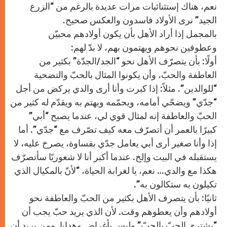
نعم، هناك إستثنائيات مرات عديدة بالرغم من “الزرع
الجيد” نرى الأولاد فاسدون والعكس صحيح.
بالمجمل إذا أراد الأهل بأن يكون أولادهم محبيّن
وعطوفين نحوهم ويهتمون بهم، لا بدّ لهم:
أولًا: بأن يتصرّف الأهل نحو “الجد/الجدّة” بكثير من
العاطفة والحبّ، وأن يكونوا المثال بالحبّ والتضحية
“للوالدين”. مثلاً: إذا كبرت وأنا أرى والدي يركض من أجل
“جدّي” ويضحّي أمامه، ويحمّمه ويهتم به ويقدّم له كثير من
الحبّ والعاطفة إنه لمثال قوي لي، عندما يصبح “أبي”
كبيرًا بالعمر أن أتصرّف معه كيف تصّرف مع “جدّي”. أما
إذا وأنا صغير أرى أبي يعامل جدّي بقساوة، يصرخ عليه، لا
يستقبله في البيت وإلخ. عندما أكبر أنا لا شعوريًا سأتصرّف
هكذا مع والدي… نعم، يا لغرابة الحياة، “لأنّ بالمكيال الذي
تكيلون به ستكالون به”.
ثانيًا: بأن يتصرف الأهل بكثير من الحبّ والعاطفة نحو
أولادهم وأن يعطوهم وقت. لأن الذي يريد حبّ يجب أن
“يشتري الحبّ بالحبّ” وليس بأغراض وهدايا. ومن يريد أن