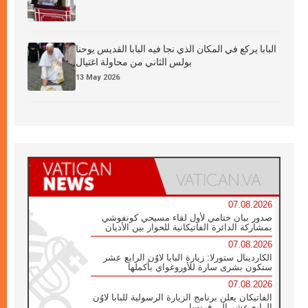
البابا يركع في المكان الذي نجا فيه البابا القديس يوحنا
بولس الثاني من محاولة اغتيال
13 May 2026
07.08.2026
صدور بيان ختامي لأول لقاء مسيحي كونفوشي
بمشاركة الدائرة الفاتيكانية للحوار بين الأديان
07.08.2026
الكاردينال ستورلا: زيارة البابا لاوُن الرابع عشر
ستكون بشرى سارة للأوروغواي بأكملها
07.08.2026
الفاتيكان يعلن برنامج الزيارة الرسولية للبابا لاوُن
الرابع عشر إلى فرنسا