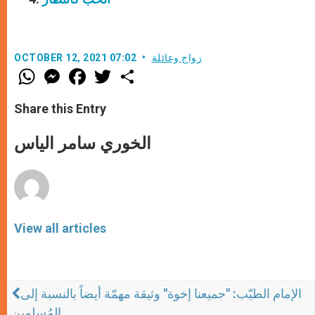
زواج وعائلة
OCTOBER 12, 2021 07:02
W
M
F
T
S
h
e
a
w
h
a
s
c
i
a
t
s
e
t
r
Share this Entry
s
e
b
t
e
A
n
o
e
p
g
o
r
الخوري سامر الياس
p
e
k
r
View all articles
الإمام الطيّب: "جميعنا إخوة" وثيقة مهمّة أيضاً بالنسبة إلى
المُسلمين