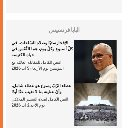
البابا فرنسيس
الإفخارستيّا وصلاة السّاعات، في
كلّ أسبوع وكلّ يوم، هما النَّفَس في
حياة الكنيسة
النص الكامل للمقابلة العامّة مع
المؤمنين يوم الأربعاء 5 آب 2026
عطاء الرّبّ يسوع هو عطاء شامل،
وأنّ عنايته بنا لا تغيب عنّا أبدًا
النص الكامل لصلاة التبشير الملائكي
يوم الأحد 2 آب 2026