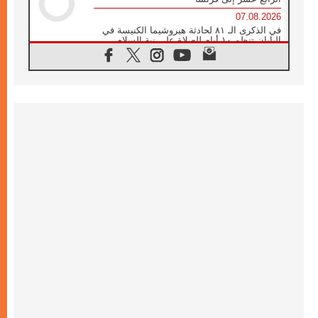
07.08.2026
في الذكرى الـ ٨١ لحادثة هيروشيما الكنيسة في
اليابان تنظم ١٠ أيام للصلاة على نية السلام
07.08.2026
الكنيسة في الأوروغواي: زيارة البابا ستعزز
الإيمان والرجاء
06.08.2026
الاجتماع الشهري للمطارنة الموارنة
06.08.2026
الكاردينال روسي: زيارة البابا لاوُن إلى الأرجنتين
هي تكريم للبابا فرنسيس
06.08.2026
زيارة البابا إلى البيرو ستكون زمن نعمة ومصالحة
ورجاء
06.08.2026
الكاردينال بارولين في المكسيك: علينا أن نكون
حاضرين إلى جانب المهمشين والمهاجرين
والأجانب
06.08.2026
البابا لاوُن الرابع عشر للشباب في أسيزي:
"أوروبا والعالم يبحثان اليوم عن قديسين جُدد
فيكم"