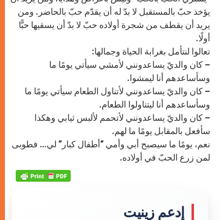
يؤخذ حبّ بالمستقبل لا بدّ له أن يقدّم حبّ بالحاضر. ومن
يريد أن يقطف من شجرة أولاده حبّ لا بدّ أن يسقيها حبًّا
أولًا.
تعالوا لنتأمل بغرابة الحياة وجمالها:
– كان والديّ يساعدونني لأمشي سيأتي يومًا ما
وسأساعدهم أنا ليمشوا.
– كان والديّ يساعدونني لأتناول الطعام سيأتي يومًا ما
وسأساعدهم أنا ليتناولوا الطعام.
– كان والديّ يساعدونني لأتحمم لألبس ثيابي وهكذا
سأفعل بالمقابل يومًا ما لهم.
نعم، يومًا ما سيصبح أبي وأمي “أطفال كبار” لي… فطوبى
لمن زرع الحبّ في أولاده.
إدعم زينيت