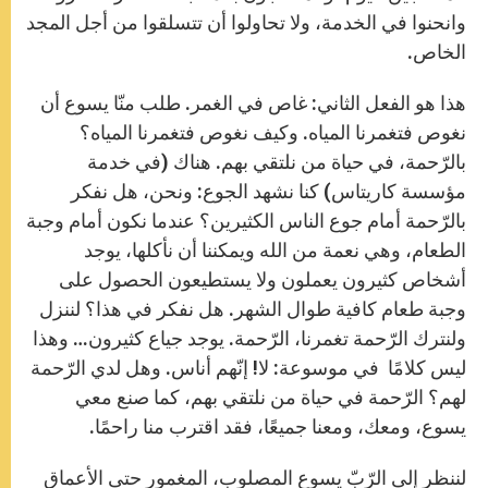
وانحنوا في الخدمة، ولا تحاولوا أن تتسلقوا من أجل المجد
الخاص.
هذا هو الفعل الثاني: غاص في الغمر. طلب منّا يسوع أن
نغوص فتغمرنا المياه. وكيف نغوص فتغمرنا المياه؟
بالرّحمة، في حياة من نلتقي بهم. هناك (في خدمة
مؤسسة كاريتاس) كنا نشهد الجوع: ونحن، هل نفكر
بالرّحمة أمام جوع الناس الكثيرين؟ عندما نكون أمام وجبة
الطعام، وهي نعمة من الله ويمكننا أن نأكلها، يوجد
أشخاص كثيرون يعملون ولا يستطيعون الحصول على
وجبة طعام كافية طوال الشهر. هل نفكر في هذا؟ لننزل
ولنترك الرّحمة تغمرنا، الرّحمة. يوجد جياع كثيرون… وهذا
ليس كلامًا في موسوعة: لا! إنّهم أناس. وهل لدي الرّحمة
لهم؟ الرّحمة في حياة من نلتقي بهم، كما صنع معي
يسوع، ومعك، ومعنا جميعًا، فقد اقترب منا راحمًا.
لننظر إلى الرّبّ يسوع المصلوب، المغمور حتى الأعماق