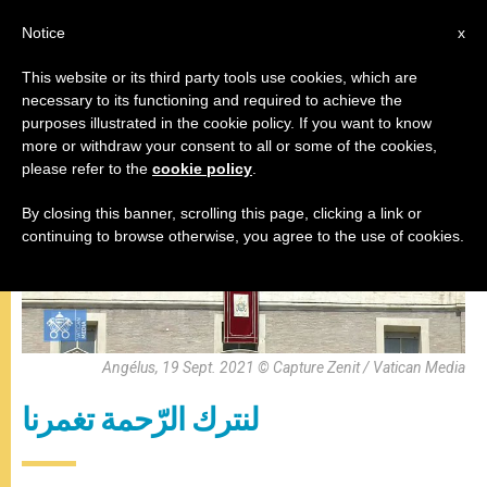
AR
Notice
x
This website or its third party tools use cookies, which are
necessary to its functioning and required to achieve the
,
البابا فرنسيس
صلاة التبشير الملائكي
purposes illustrated in the cookie policy. If you want to know
more or withdraw your consent to all or some of the cookies,
please refer to the
cookie policy
.
By closing this banner, scrolling this page, clicking a link or
continuing to browse otherwise, you agree to the use of cookies.
Angélus, 19 Sept. 2021 © Capture Zenit / Vatican Media
لنترك الرّحمة تغمرنا