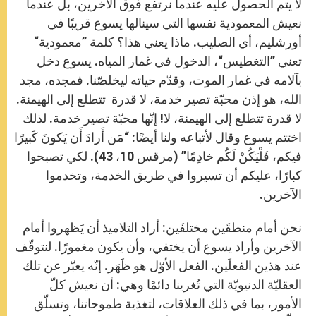
لا يتم الحصول عليه عندما نرتفع فوق الآخرين، بل عندما
نعيش المعمودية نفسها التي سينالها يسوع قريبًا في
أورشليم، أي الصليب. ماذا يعني هذا؟ كلمة ”معمودية“
تعني ”التغطيس“، الدخول في غمار المياه. يسوع دخل
بآلامه في غمار الموت، وقدّم حياته ليخلصّنا. فمجده، مجد
الله، هو إذن محبّة تصير خدمة، لا قدرة تتطلع إلى الهيمنة.
لا قدرة تتطلع إلى الهيمنة، لا! إنّها محبّة تصير خدمة. لذلك
اختتم يسوع وقال لأتباعه ولنا أيضًا: “مَن أَرادَ أَن يَكونَ كَبيرًا
فيكم، فَلْيَكُنْ لَكُم خادِمًا” (مرقس 10، 43). لكي تصبحوا
كبارًا، عليكم أن تسيروا في طريق الخدمة، وتخدموا
الآخرين.
نحن أمام منطقَين مختلفَين: أراد التلاميذ أن يَظهروا أمام
الآخرين وأراد يسوع أن يختفي، وأن يكون مغمورًا. لنتوقّف
عند هذين الفعلَين. الفعل الأوّل هو ظَهَر. إنّه يعبّر عن تلك
العقليّة الدنيويّة التي تُغرينا دائمًا وهي: أن نعيش كلّ
الأمور، بما في ذلك العلاقات، لتغذية طموحاتنا، وتسلّق