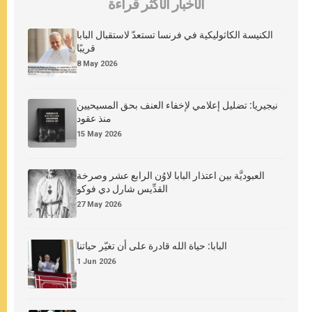
الأخبار الأكثر قراءة
الكنيسة الكاثوليكية في فرنسا تستعدّ لاستقبال البابا
قريبًا
8 May 2026
نيجيريا: تضليل إعلامي لإخفاء العنف بحق المسيحيين
منذ عقود
15 May 2026
العبوديَّة بين اعتذار البابا لاوُن الرابع عشر وصرخة
القدِّيس شارل دي فوكو
27 May 2026
البابا: حياة الله قادرة على أن تغيّر حياتنا
1 Jun 2026