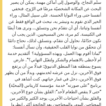
سلّم النجاح، والوصول إلى أماكن مهمة. يمكن أن يصير
البحث عن المكانة الشخصيّة مرضًا في الرّوح، فنخفي
أنفسنا حتى وراء النوايا الحسنة. على سبيل المثال، وراء
الخير الذي نقوم به ونبشر به، نبحث في الواقع فقط عن
أنفسنا وثباتنا، أي أن نتقدّم نحن ونتسلق… ونرى هذا أيضًا
في الكنيسة. كم مرة، نحن المسيحيين، الذين يجب أن
نكون خدّامًا، نحاول أن نتقدّم، ونتسلق. لذلك، نحتاج دائمًا
أن نتحقّق من نوايا القلب الحقيقية، وأن نسأل أنفسنا:
”لماذا أقوم بهذا العمل، وبهذه المسؤولية؟ ألتقديم خدمة
أم لأحظى بالاهتمام والشكر ولتقبّل التهاني؟“. عارض
يسوع بمنطقه هذا المنطق الدنيويّ: فبدلًا من أن يرتفع
فوق الآخرين، نزل من عرشه لخدمتهم، وبدلًا من أن يظهر
فوق الآخرين، دخل في غمار حياتهم. كنت أشاهد في
برنامج ”على صورته“ خدمة مؤسسة كاريتاس (المحبّة)
”حتى لا ينقص الطعام لأحد“: القلق بشأن جوع الآخرين،
والقلق بشأن احتياجات الآخرين. يوجد الكثير والكثير من
المحتاجين اليوم، والمحتاجون بعد الجائحة أكثر. انظروا