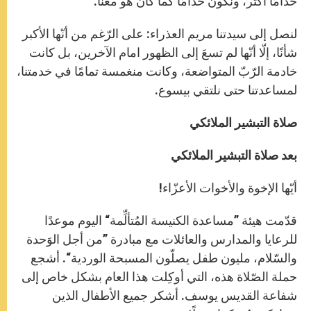
خدامًا أكثر، ونكون خدامًا كما كان هو معنا.
لنصل إلى سيدتنا مريم العذراء: على الرّغم من أنّها الأكبر
شأنًا، إلّا أنّها لم تسعَ إلى الظهور امام الآخرين، بل كانت
خادمة الرّبّ المتواضعة، وكانت منغمسة تمامًا في خدمتنا،
لمساعدتنا حتى نلتقي بيسوع.
صلاة التبشير الملائكي
بعد صلاة التبشير الملائكي
أيّها الإخوة والأخوات الأعزّاء!
قدّمت هيئة ”مساعدة الكنيسة المُتألِّمة“ اليوم موعدًا
للرعايا والمدارس والعائلات مع مبادرة ”من أجل الوَحدة
والسّلام، مليون طفل يصلّون المسبحة الوردية“. أشجع
حملة الصّلاة هذه، التي أوكِلت هذا العام بشكل خاص إلى
شفاعة القديس يوسف. أشكر جميع الأطفال الذين