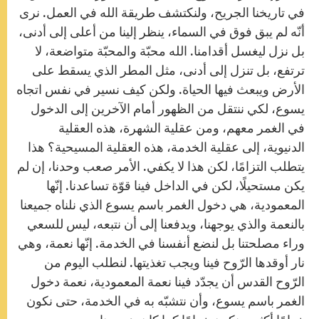
في تاريخنا الجريح، ولنكتشف طريقة الله في العمل. نرى
أنّه لم يبق فوق في السماء، ينظر إلينا من أعلى إلى أدنى،
بل نزل ليغسل أقدامنا. الله محبّة والمحبّة متواضعة، لا
ترتفع، بل تنزل إلى أدنى، مثل المطر الذي يسقط على
الأرض ويبعث فيها الحياة. ولكن كيف نسير في نفس اتجاه
يسوع، لكي ننتقل من الظهور أمام الآخرين إلى الدخول
في الغمر معهم، ومن عقلية الشهرة، هذه العقلية
الدنيوية، إلى عقلية الخدمة، هذه العقلية المسيحية؟ هذا
يتطلب التزامًا، لكن هذا لا يكفي. الأمر صعب وحدنا، إن لم
يكن مستحيلًا، لكن في الداخل فينا قوّة تساعدنا. إنّها
المعمودية، هي دخول الغمر باسم يسوع الذي نلناه جميعنا
بالنعمة والذي يوجهنا، ويدفعنا إلى أن نتبعه، ليس للسعي
وراء مصلحتنا بل لنضع أنفسنا في الخدمة. إنّها نعمة، وهي
نار أوقدها الرّوح فينا ويجب تغذيتها. لنطلب اليوم من
الرّوح القدس أن يجدّد فينا نعمة المعمودية، نعمة دخول
الغمر باسم يسوع، وأن نتشبّه به في الخدمة، حتى نكون