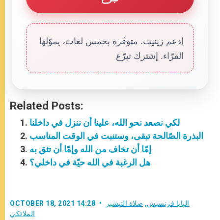
إدعم زينيت. متوفّرة بخمس لغات، يموّلها
القرّاء. إشترك تبرّع
Related Posts:
لكي نصعد نحو الله، علينا أن ننزل في داخلنا
البذرة الصّالحة تبقى، وستنبت في الوقت المناسب
إمّا أن تخاف من الله وإمّا أن تثق به
هل الرغبة في الله حيّة في داخلي؟
البابا فرنسيس
,
صلاة التبشير
OCTOBER 18, 2021 14:28
الملائكي