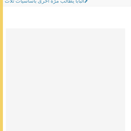
البابا يُطالب مرّة أخرى بأساسيّات ثلاث