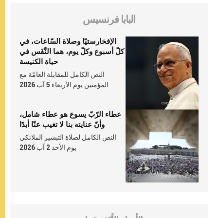
البابا فرنسيس
الإفخارستيّا وصلاة السّاعات، في
كلّ أسبوع وكلّ يوم، هما النَّفَس في
حياة الكنيسة
النص الكامل للمقابلة العامّة مع
المؤمنين يوم الأربعاء 5 آب 2026
عطاء الرّبّ يسوع هو عطاء شامل،
وأنّ عنايته بنا لا تغيب عنّا أبدًا
النص الكامل لصلاة التبشير الملائكي
يوم الأحد 2 آب 2026