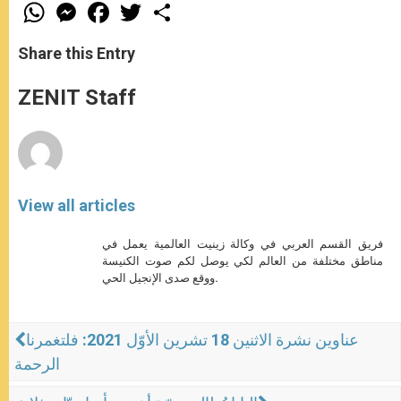
W
M
F
T
S
h
e
a
w
h
a
s
c
i
a
t
s
e
t
r
Share this Entry
s
e
b
t
e
A
n
o
e
p
g
o
r
ZENIT Staff
p
e
k
r
View all articles
فريق القسم العربي في وكالة زينيت العالمية يعمل في
مناطق مختلفة من العالم لكي يوصل لكم صوت الكنيسة
ووقع صدى الإنجيل الحي.
عناوين نشرة الاثنين 18 تشرين الأوّل 2021: فلتغمرنا
الرحمة