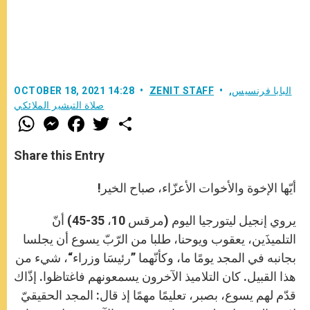
البابا فرنسيس
,
ZENIT STAFF
OCTOBER 18, 2021 14:28
صلاة التبشير الملائكي
W
M
F
T
S
h
e
a
w
h
a
s
c
i
a
t
s
e
t
r
Share this Entry
s
e
b
t
e
A
n
o
e
p
g
o
r
أيّها الإخوة والأخوات الأعزّاء، صباح الخير!
p
e
k
r
يروي إنجيل ليتورجيا اليوم (مرقس 10، 35-45) أنّ
التلميذَين، يعقوب ويوحنا، طلبا من الرّبّ يسوع أن يجلسا
بجانبه في المجد يومًا ما، وكأنّهما ”رئيسَا وزراء“، شيء من
هذا القبيل. كان التلاميذ الآخرون يسمعونهم فاغتاظوا. إذّاك
قدّم لهم يسوع، بصبر، تعليمًا مهمًا إذ قال: المجد الحقيقيّ