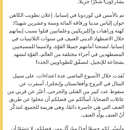
يشاركون! شكرًا جزيلًا.
تم بالأمس في كوردوبا في إسبانيا، إعلان تطويب الكاهن
خوان إلياس مدينا ورفاقه المائة وستة وعشرين شهيدًا:
كهنة وراهبات وإكليريكيين وعلمانيين قتلوا بسبب إيمانهم
خلال الاضطهاد الديني العنيف في سنوات الثلاثينيات في
إسبانيا. لتمنحنا أمانتهم جميعًا القوّة، ولاسيما للمسيحيين
المضطهدين في أجزاء مختلفة من العالم، القوّة لنشهد
بشجاعة للإنجيل. لنصفّق للطوباويين الجدد!
نُفذت خلال الأسبوع الماضي عدة اعتداءات، على سبيل
المثال في النروج وأفغانستان وإنجلترا، أسفرت عن
سقوط عدد كبير من القتلى والجرحى. أعبّر عن قربي من
عائلات الضحايا. أسألكم من فضلكم أن تتخلوا عن طريق
العنف التي هي خاسرة دائمًا، وهي هزيمة للجميع. لنتذكّر
أنّ العنف يولِّد العنف.
وأتمنّى لكم جميعًا أحدًا مباركًا. ومن فضلكم، لا تنسَوْا أن