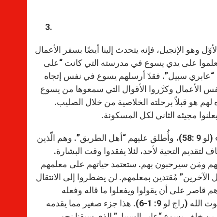
لأوّل وهو الإنجيل، فإنه يتحدث إلينا أيضًا بسفر الأعمال
ين تعلموا على يدي يسوع في مدرسته التي كانت “على
 “عابري سبيل”. فقدّ أرسلهم يسوع في نفس إتجاه
نفس الأعمال وكرَّروا الأقوال التي سمعوها من يسوع
لهم هو قبلاً برحلته الخلاصية من خلال الصليب.
نوا مجيئه الثاني لكل المسكونة.
نجد أن التلاميذ، كمعلمهم: «ابنُ الإِنسان فلَيسَ لَه ما يَضَعُ علَيهِ رَأسَه» (لو 9 :58)، وأُطلق عليهم “أهل الطريق”. وهم الّذين
لتقديم التحية لأحد، لئلا يفقدوا وقت البشارة.
ليهم ومَن سيرحبون بهم. ستعتمد حياتهم على معلمهم
 الآخرين” مُقتدين بمعلمهم. لن يضطروا إلى الانتقال
 قاصر على أن يقولوا ويفعلوا ما قاله وفعله
معلمهم خلال رحلته والذي يتلخص في: شفاء المرضى وإعلان قرب ملكوت الله (راج لو 9: 1-6). هذا جزء صغير مما يقدمه
ائرين خلف يسوع “عابر السبيل” الذي سبقنا نحو