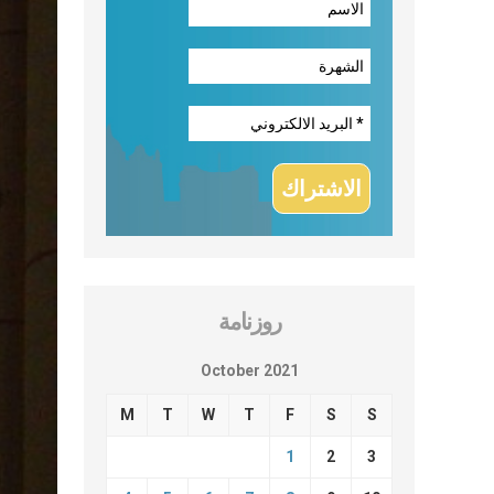
روزنامة
October 2021
M
T
W
T
F
S
S
1
2
3