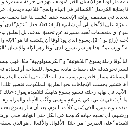
مه مار لُوقا هو الإنسان الغير مُتوقف فهو في حركة مستمرة ودائ
ا بمثابة المُرسل “المُسافر في إتجاه واضح” فلا نجده ينحرف عن ط
تحديد في منتصف روايته الإنجيلية حينما كشف لنا عما يحمله يسوع ف
ارتِفاعه، عَزَمَ على الاتِّجاهِ إِلى أ
وع أي منعطفات تُحيد مسيرته عن تحقيق هدفه، بل إنطلق بوجه
تجسدّ لأجله (راج لو 1-2). يسوع الذي يودّ لُوقا أن يكشفه ل
 “أورشليم”. هذا هو سر يسوع لدى لُوقا زهز الإله والإنسان “الم
ا لُوقا رحلة يسوع “اللاهوتية” و “الكرستولوجية” معًا، فهي ليس
سير نحو هدفه على سمات مادية للوصول للسياحة أو للعبادة في
المسيانيّة مسار خاص تم رسمِه بيد الله-الآب في الكتب المقدسة.
أها فتشير بحسب الإتجاهات نحو الطريق للملكوت. فتصير تلك ا
ب. في نهاية رحلته نسمع يسوع هامِسًّا لتلاميذه يقول: «ذلك كلامي الَّ
ديقه تاوفيلوس، الذي يُمثل كلاً منا اليوم، بعد أن سار يسوع بحس
ورشليم، أي تقديم حياته كذبيحة عن الكل حتى النهاية. ففي أورشلي
لتلاميذه “على الطريق” من خلال الأقوال والأفعال. هو الذي سيب