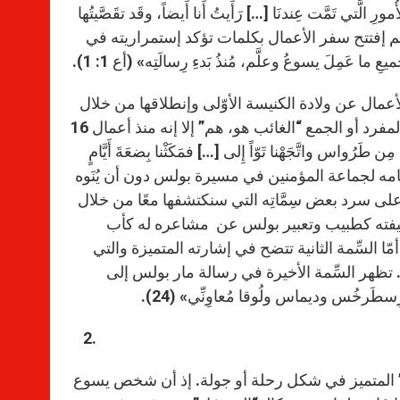
ورِ الَّتي تَمَّت عِندنَا […] رَأَيتُ أَنا أَيضاً، وقَد تقَصَّيتُها
مِن أُصولِها، أَن أَكتُبَها لَكَ مُرَتَّبَةً يا تاوفيلُسُ المُكرَّم» (لو 1: 1- 3). ثم إفتتح سفر الأعمال بكلمات تؤكد إستمراريته في
ما عَمِلَ يسوعُ وعلَّم، مُنذُ بَدءِ رِسالَتِه» (أع 1: 1).
أعمال عن ولادة الكنيسة الأوّلى وإنطلاقها من خلال
بطرس والتلاميذ ثم بولس وإنطلاقه في رسالته عادة ما إستخدم صيغة المفرد أو الجمع “الغائب هو، هم” إلا إنه منذ أعمال 16
س واتَّجَهْنا تَوّاً إِلى […] فمَكَثْنا بِضعَةَ أَيَّامٍ
- 13). مما يدل على تبعيته وإنضمامه لجماعة المؤمنين في مسيرة بولس دون أن يُنَوه
على سرد بعض سِمَّاتِه التي سنكتشفها معًا من خلال
طيفته كطبيب وتعبير بولس عن مشاعره له كأب
نعلمها من قوله: «يُسلِّمُ علَيكم لُوقا الطَّبيبُ الحَبيبُ» (كو 4: 14). أمّا السِّمة الثانية تتضح في إشارته المتميزة والتي
ّد برفقة لُوقا الفريدة له في رحلته: «ولُوقا وَحْدَه مَعي» (2تيم 4: 11). تظهر السِّمة الأخيرة في رسالة مار بولس إلى
ِسطَرخُس وديماس ولُوقا مُعاوِنِّي» (24).
 المتميز في شكل رحلة أو جولة. إذ أن شخص يسوع