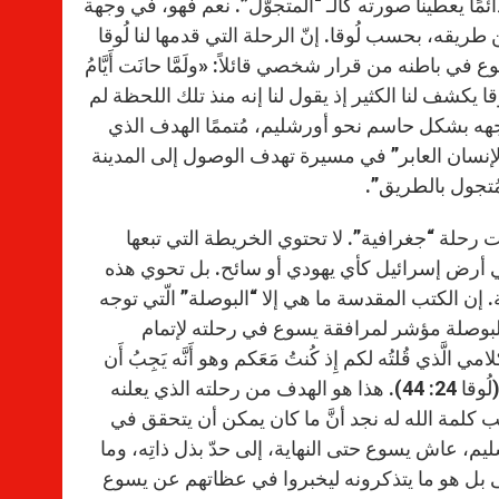
مًا يعطينا صورته كالـ “المتجوّل”. نعم فهو، في وجهة
ريقه، بحسب لُوقا. إنّ الرحلة التي قدمها لنا لُوقا
ي باطنه من قرار شخصي قائلاً: «ولَمَّا حانَت أَيَّامُ
ُورَشَليم» (لو 9: 51). فعل “عَزَمَ” لدى لُوقا يكشف لنا الكثير إذ يقول لنا إنه منذ تلك اللحظة لم
ه بشكل حاسم نحو أورشليم، مُتممًا الهدف الذي
نا هو “الإله والإنسان العابر” في مسيرة تهدف الوصول إلى المدينة
ُتجول بالطريق”.
ت رحلة “جغرافية”. لا تحتوي الخريطة التي تبعها
 أرض إسرائيل كأي يهودي أو سائح. بل تحوي هذه
 إن الكتب المقدسة ما هي إلا “البوصلة” الّتي توجه
لبوصلة مؤشر لمرافقة يسوع في رحلته لإتمام
ذي قُلتُه لكم إِذ كُنتُ مَعَكم وهو أَنَّه يَجِبُ أَن
يَتِمَّ كُلُّ ما كُتِبَ في شأني، في شَريعَةِ موسى وكُتُبِ الأَنبِياءِ والمَزامير». (لُوقا 24: 44). هذا هو الهدف من رحلته الذي يعلنه
ب كلمة الله له نجد أنَّ ما كان يمكن أن يتحقق في
م، عاش يسوع حتى النهاية، إلى حدّ بذل ذاتِه، وما
قى بل هو ما يتذكرونه ليخبروا في عظاتهم عن يسوع