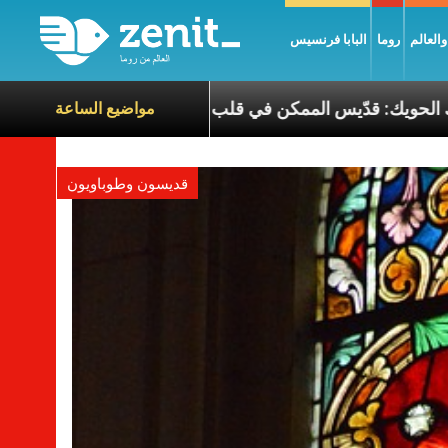
العالم
روما
البابا فرنسيس
الطوباوي البطريرك الحويك: قدّيس الممكن في قلب الأزمات
مواضيع الساعة
قديسون وطوباويون