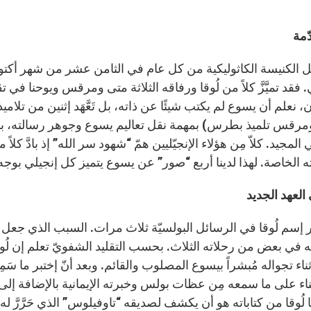
مة
 الكنيسة الكاثوليكية من كل عام في الثامن عشر من شهر أكتوبر
. فقد تميَّزَّ كلاً من لُوقا ورفاقه الثلاثة متى ومرقس ويوحنا 
، نعلم أن يسوع لم يكتب شيئًا عن ذاته، بل تَعَّهَد إثنين من تلاميذ
رقس تلميذ بطرس) بمهمة نقل تعاليم يسوع وجوهر رسالته، بأفعا
لمجيد. كلاّ مِن هؤلاء الإنجيّليين همّ “شهود سر الله” إذ بادَّ كلاً 
ه الخاصة. لهذا لدينا أربع “صور” عن يسوع يتميز كل إنجيلي بو
 العهد الجديد
سم لُوقا في الرسائل البولسيّة ثلاث مرات. السبب الذي جعل بو
ه في بعض من رحلاته الثلاث. بحسب التقليد الشفويّ تعلم إن ل
اء تجواله مُبشراً بيسوع المصلوب والقائم. وبعد أنّ إختبر ما سَمِع
ِه بُناء على ما سمعه مِن عظات بولس وخبرته الإيمانية بالإضافة إل
ُوقا من كتاباته هو أن يكشف لصديقه “تاوفيلوس” الذي حَرَّرَّ له 