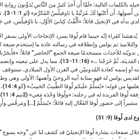
له بالكلمات التالية: «لَمَّا أَن أَخذَ كثيرٌ مِنَ النَّاسِ يُدَوِّنونَ رِوايةِ الأُم
جَميعاً 
 بدأه في الإنجيل قائلاً: «أَلَّفْتُ كِتابيَ الأَوَّل، يا تاوُفيلُس، في جَميعِ 
هشنا كقراء إنّه حينما قام لُوقا بسرد الإثجاحات الأولى بسفر ال
ويّنه للأحداث مستخدمًا صيغة الجمع “الحاضر” قائلاً: «فأَبحَرْنا مِن طَرُوا
في هذهِ المَدينَة. ثُمَّ خَرَجْنا …» (16: 11
ه أو إسمه كعادة المُدونييّن في القرن الأول الميلادي. سنتوقف 
ديس بولس له فهو بمثابة أبيه الروحيّ وأهمها: الأولى وهي و
روحيّ 
تشي
يراً إلى حضور لُوقا الفَعَّال إليه قائلاً: «يُسَلِّمُ […] ومَرقُس وأَر
دى لُوقا (9: 51)
 صفحات بشارة لُوقا الإنجيليّ قد كشف لنا عن “وجه يسوع ”