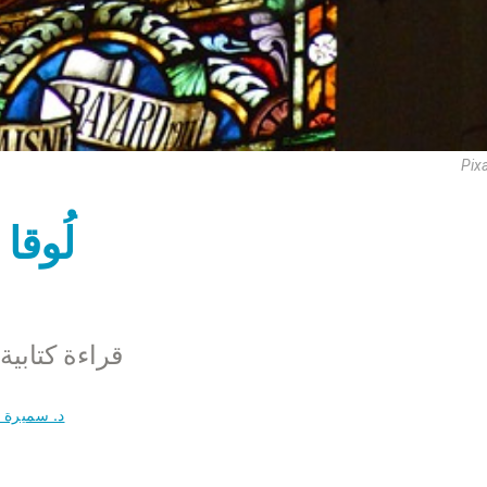
Pix
لُوقا
قراءة كتابية
د. سميرة