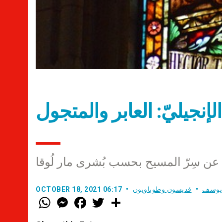
 الإنجيليّ: العابر والمتجول
 عن سِرّ المسيح بحسب بُشرى مار لُوقا
 يوسف
قديسون وطوباويون
OCTOBER 18, 2021 06:17
W
M
F
T
S
h
e
a
w
h
a
s
c
i
a