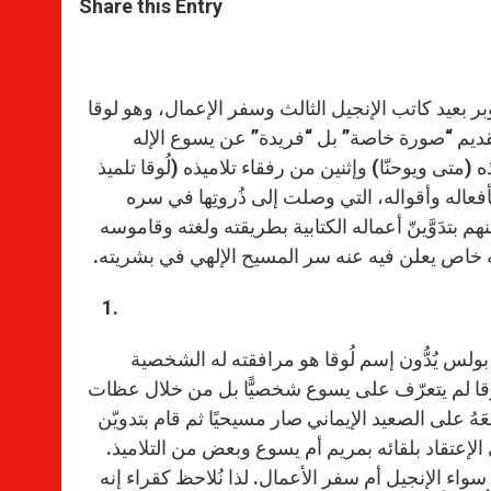
t
s
e
t
r
Share this Entry
s
e
b
t
e
A
n
o
e
p
g
o
r
p
e
k
r
 بعيد كاتب الإنجيل الثالث وسفر الإعمال، وهو لوقا
في تقديم “صورة خاصة” بل “فريدة” عن يسوع الإله
ه (متى ويوحنّا) وإثنين من رفقاء تلاميذه (لُوقا تلميذ
له وأقواله، التي وصلت إلى ذُروتِها في سره
منهم بتدَوَّينّ أعماله الكتابية بطريقته ولغته وقاموسه
جه خاص يعلن فيه عنه سر المسيح الإلهي في بشريته.
لس يُدُّون إسم لُوقا هو مرافقته له الشخصية
ُوقا لم يتعرّف على يسوع شخصيًّا بل من خلال عظات
َهُ على الصعيد الإيماني صار مسيحيًا ثم قام بتدويّن
ى الإعتقاد بلقائه بمريم أم يسوع وبعض من التلاميذ.
سواء الإنجيل أم سفر الأعمال. لذا نُلاحظ كقراء إنه