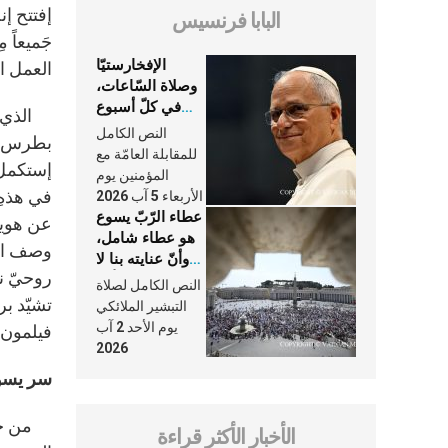
إفتتح إنجي
البابا فرنسيس
الإفخارستيّا
العمل الذي
وصلاة السّاعات،
في كلّ أسبوع
الذي يُد
وكلّ يوم، هما
النص الكامل
النَّفَس في حياة
للمقابلة العامّة مع
إستكمل تد
الكنيسة
المؤمنين يوم
الأربعاء 5 آب 2026
عطاء الرّبّ يسوع
عن هويت
هو عطاء شامل،
وصف الق
وأنّ عنايته بنا لا
تغيب عنّا أبدًا
النص الكامل لصلاة
التبشير الملائكي
يوم الأحد 2 آب
فيلمون مش
2026
سر يسوع ل
من خلال
الأخبار الأكثر قراءة