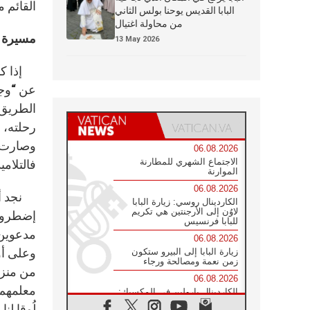
القائم م
البابا القديس يوحنا بولس الثاني
من محاولة اغتيال
مسيرة أ
13 May 2026
إذا كان 
عن “وجه
الطريق”
رحلته، 
وصارت ك
06.08.2026
الاجتماع الشهري للمطارنة
فالتلام
الموارنة
06.08.2026
الكاردينال روسي: زيارة البابا
لاوُن إلى الأرجنتين هي تكريم
إضطروا 
للبابا فرنسيس
مدعوين 
06.08.2026
وعلى أو
زيارة البابا إلى البيرو ستكون
زمن نعمة ومصالحة ورجاء
من منزل
06.08.2026
الكاردينال بارولين في المكسيك:
علينا أن نكون حاضرين إلى جانب
لُوقا لن