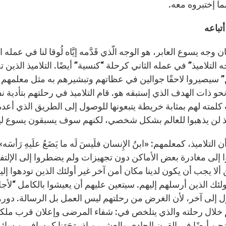
ما إختبروه معه.
تباعه
وجه يسوع العابر، هو الوجه الّذي قَدَّمه إيَّاه لُوقا لنا في عمله ا
 التلاميذ” في عمله الثاني كرحلة “كنسية” أيضًا. التلاميذ الذ
 سيصيروا لاحقًا جوالين في عظاتهم وتبشيرهم به مثل معلمهم
نحو ذات الهدف الذي إستبقه هو. قام التلاميذ في رحلتهم بتأدية 
لمته لهم بمثابة خريطة يتبعونها للوصول إلى الطريق الذي أعده 
يذ لن يذهبوا للعالم بشكل شخصي، لكنهم سوف يسبقون يسوع ليعل
إلى مغادرة بعض الأماكن دون تجهيزات ولم يضطروا إلى الإلتفاف 
ألا يجب أن يكون لدينا مكان أمن آخر غير أولئك الذين تودهوا إ
لئك الذين أرسلهم إليهم. سيتعين عليهم أن يعيشوا بالكامل “لأجل
 إلى آخر، لأن الغرض من رحلتهم ليس العمل بل الرسالة. دورهم
ا نحن أيضًا في القرن الحادي والعشرين إذ يوَجَهَنا كمسافرين س