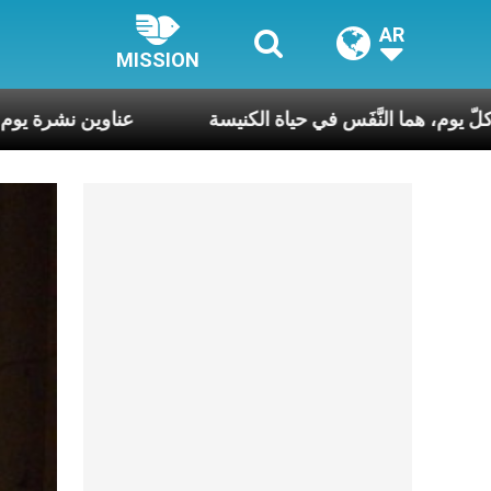
AR
MISSION
اعات، في كلّ أسبوع وكلّ يوم، هما النَّفَس في حياة الكنيسة