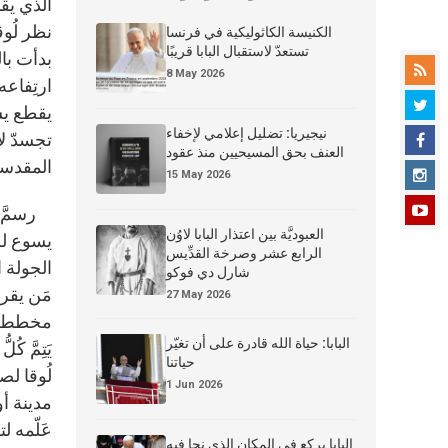
الذي يقد
نظر لُوق
الكنيسة الكاثوليكية في فرنسا
تستعدّ لاستقبال البابا قريبًا
بدأت بال
8 May 2026
يقطع يس
نيجيريا: تضليل إعلامي لإخفاء
العنف بحق المسيحيين منذ عقود
المقدسة
15 May 2026
رسمَّ لن
العبوديَّة بين اعتذار البابا لاوُن
يسوع لل
الرابع عشر وصرخة القدِّيس
الجولة 
شارل دي فوكو
مَن يقر
27 May 2026
مخطط الآ
البابا: حياة الله قادرة على أن تغيّر
حياتنا
لُوقا لص
1 Jun 2026
مدينة أ
عَلّمه 
البابا يركع في المكان الذي نجا فيه