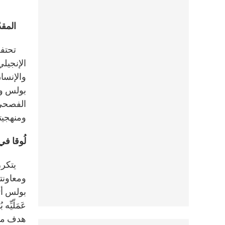
المقدّ
تحتفل
الإنجيلي
والإنسان
بولس وم
الفصحي ا
ومنهجيت
لُوقا في
يتكرر إ
ومعاونت
بولس أثن
عَمَلّيّ
هدف ما ل