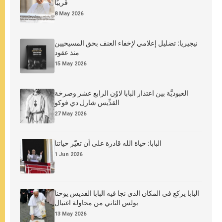
قريبًا
8 May 2026
نيجيريا: تضليل إعلامي لإخفاء العنف بحق المسيحيين
منذ عقود
15 May 2026
العبوديَّة بين اعتذار البابا لاوُن الرابع عشر وصرخة
القدِّيس شارل دي فوكو
27 May 2026
البابا: حياة الله قادرة على أن تغيّر حياتنا
1 Jun 2026
البابا يركع في المكان الذي نجا فيه البابا القديس يوحنا
بولس الثاني من محاولة اغتيال
13 May 2026