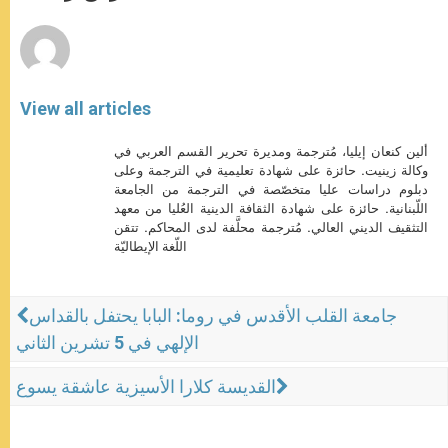
r
View all articles
ألين كنعان إيليا، مُترجمة ومديرة تحرير القسم العربي في
وكالة زينيت. حائزة على شهادة تعليمية في الترجمة وعلى
دبلوم دراسات عليا متخصّصة في الترجمة من الجامعة
اللّبنانية. حائزة على شهادة الثقافة الدينية العُليا من معهد
التثقيف الديني العالي. مُترجمة محلَّفة لدى المحاكم. تتقن
اللّغة الإيطاليّة
جامعة القلب الأقدس في روما: البابا يحتفل بالقداس
الإلهي في 5 تشرين الثاني
القديسة كلارا الأسيزية عاشقة يسوع