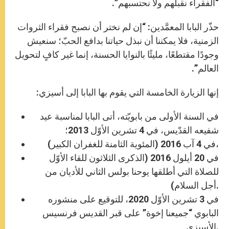
“الفقراء نقبلّهم ولا نحتسبهم”.
حذّر البابا المعمَّدين: “إن لم نختر أن نصبح فقراء الثروات
الزمنية، فلا يمكننا أن نبذل حياتنا بدافع الحبّ؛ سنعيش
وجودًا مقتطعًا، مليئًا بالنوايا الحسنة، إنما غير كافٍ لتحويل
العالم”.
إنها الزيارة الخامسة التي يقوم بها البابا إلى أسيزي:
في السنة الأولى من بابويّته، أتى البابا لمناسبة عيد
شفيعه القدّيس، في 4 تشرين الأوّل 2013؛
في 4 آب 2016 (المئوية الثامنة للغفران الكبير)،
في 20 أيلول 2016 (الذكرى الثلاثون للقاء الأوّل
للصلاة التي أطلقها يوحنا بولس الثاني للأديان من
أجل السلام).
في 3 تشرين الأوّل 2020، للتوقيع على منشوره
البابوي “جميعنا إخوة” على قبر القديس فرنسيس
الأسيزي.