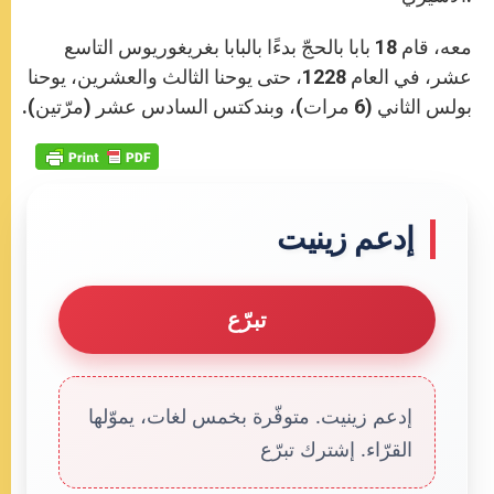
معه، قام 18 بابا بالحجّ بدءًا بالبابا بغريغوريوس التاسع
عشر، في العام 1228، حتى يوحنا الثالث والعشرين، يوحنا
بولس الثاني (6 مرات)، وبندكتس السادس عشر (مرّتين).
إدعم زينيت
تبرّع
إدعم زينيت. متوفّرة بخمس لغات، يموّلها
القرّاء. إشترك تبرّع