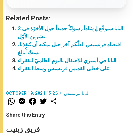
Related Posts:
البابا سيوقّع إرشاداً رسوليّاً جديداً حول الأخوّة في 3
تشرين الأوّل
اقتصاد فرنسيس: لعلّكم آخر جيل يمكنه أن يُنقذنا،
لستُ أُبالغ
البابا في أسيزي للاحتفال باليوم العالميّ للفقراء
على خطى القديس فرنسيس وسط الفقراء
البابا فرنسيس
OCTOBER 19, 2021 15:26
W
M
F
T
S
h
e
a
w
h
a
s
c
i
a
t
s
e
t
r
Share this Entry
s
e
b
t
e
A
n
o
e
p
g
o
r
فريق زينيت
p
e
k