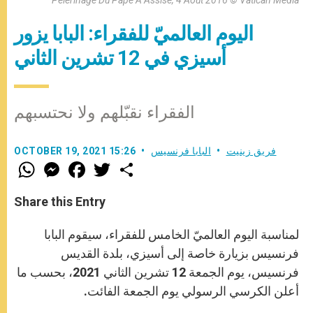
Pèlerinage Du Pape À Assise, 4 Août 2016 © Vatican Media
اليوم العالميّ للفقراء: البابا يزور
أسيزي في 12 تشرين الثاني
الفقراء نقبّلهم ولا نحتسبهم
فريق زينيت
البابا فرنسيس
OCTOBER 19, 2021 15:26
W
M
F
T
S
h
e
a
w
h
a
s
c
i
a
t
s
e
t
r
Share this Entry
s
e
b
t
e
A
n
o
e
p
g
o
r
لمناسبة اليوم العالميّ الخامس للفقراء، سيقوم البابا
p
e
k
r
فرنسيس بزيارة خاصة إلى أسيزي، بلدة القديس
فرنسيس، يوم الجمعة 12 تشرين الثاني 2021، بحسب ما
أعلن الكرسي الرسولي يوم الجمعة الفائت.