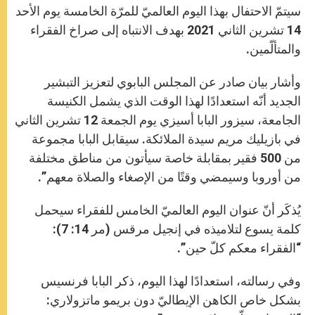
سيتمّ الاحتفال بهذا اليوم العالميّ للمرّة الخامسة يوم الأحد
14 تشرين الثاني 2021 بهدف الانتباه إلى صراخ الفقراء
والمتألّمين.
وأشار بيان صادر عن المجلس البابوي لتعزيز التبشير
الجديد أنّه استعدادًا لهذا الوقت الذي يشمل الكنيسة
الجامعة، سيزور البابا أسيزي يوم الجمعة 12 تشرين الثاني
في بازيليك مريم سيدة الملائكة. سيقابل البابا مجموعة
من 500 فقير بمقابلة خاصة سيأتون من مناطق مختلفة
من أوروبا وسيمضي وقتًا من الإصغاء والصلاة معهم”.
يُذكَر أنّ عنوان اليوم العالميّ الخامس للفقراء سيحمل
كلمة يسوع لتلاميذه في إنجيل مرقس (مر 14: 7):
“الفقراء معكم كلّ حين”.
وفي رسالته، استعدادًا لهذا اليوم، ذكر البابا فرنسيس
بشكل خاص الكاهن الإيطاليّ دون بريمو ماتزولاري: