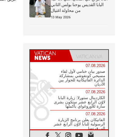
البابا القديس يوحنا بولس الثاني
من محاولة اغتيال
13 May 2026
07.08.2026
صدور بيان ختامي لأول لقاء
مسيحي كونفوشي بمشاركة
الدائرة الفاتيكانية للحوار بين
الأديان
07.08.2026
الكاردينال ستورلا: زيارة البابا
لاوُن الرابع عشر ستكون بشرى
سارة للأوروغواي بأكملها
07.08.2026
الفاتيكان يعلن برنامج الزيارة
الرسولية للبابا لاوُن الرابع عشر
إلى فرنسا
07.08.2026