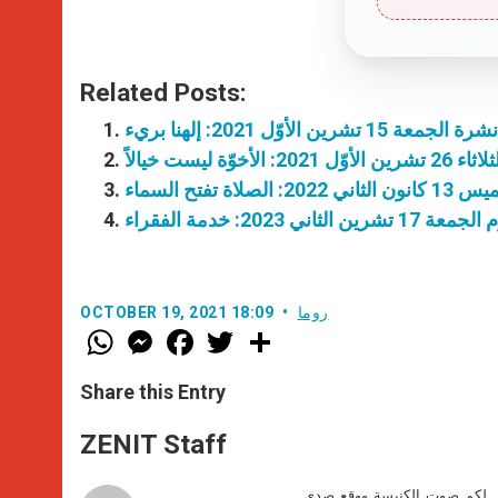
Related Posts:
 15 تشرين الأوّل 2021: إلهنا بريء
أخوّة ليست خيالاً
اة تفتح السماء
اني 2023: خدمة الفقراء
روما
OCTOBER 19, 2021 18:09
W
M
F
T
S
h
e
a
w
h
a
s
c
i
a
t
s
e
t
r
Share this Entry
s
e
b
t
e
A
n
o
e
p
g
o
r
ZENIT Staff
p
e
k
r
صل لكم صوت الكنيسة ووقع صدى