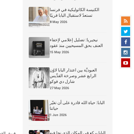
الكنيسة الكاثوليكية في فرنسا
تستعدّ لاستقبال البابا قريبًا
8 May 2026
نيجيريا: تضليل إعلامي لإخفاء
العنف بحق المسيحيين منذ عقود
15 May 2026
العبوديَّة بين اعتذار البابا لاوُن
الرابع عشر وصرخة القدِّيس
شارل دي فوكو
27 May 2026
البابا: حياة الله قادرة على أن تغيّر
حياتنا
1 Jun 2026
البابا يركع في المكان الذي نجا فيه
فريق القس