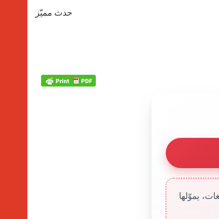
حدث مميّز
ت، يموّلها