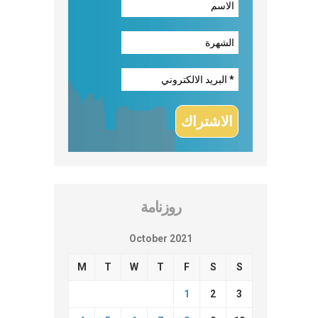
روزنامة
October 2021
M
T
W
T
F
S
S
1
2
3