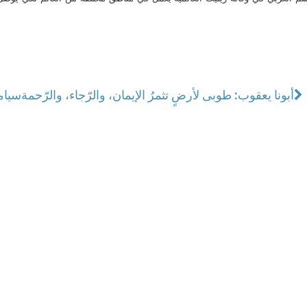
أبونا يعقوب: طوبى لأرضٍ تثمرُ الإيمان، والرّجاء، والرّحمة
سيام