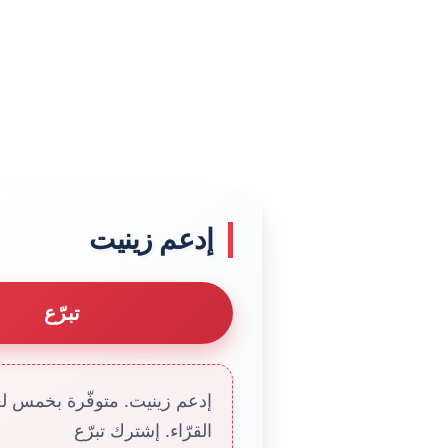
إدعم زينيت
تبرّع
إدعم زينيت. متوفّرة بخمس لغا
القرّاء. إشترك تبرّع