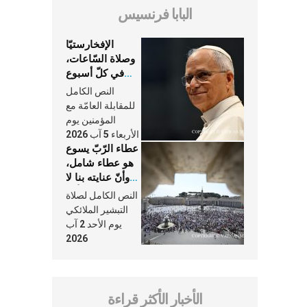
البابا فرنسيس
الإفخارستيّا
وصلاة السّاعات،
في كلّ أسبوع
وكلّ يوم، هما
النص الكامل
النَّفَس في حياة
للمقابلة العامّة مع
الكنيسة
المؤمنين يوم
الأربعاء 5 آب 2026
عطاء الرّبّ يسوع
هو عطاء شامل،
وأنّ عنايته بنا لا
تغيب عنّا أبدًا
النص الكامل لصلاة
التبشير الملائكي
يوم الأحد 2 آب
2026
الأخبار الأكثر قراءة