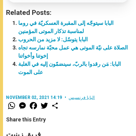
Related Posts:
البابا سيتوجّه إلى المقبرة العسكريّة في روما
لمناسبة تذكار الموتى المؤمنين
البابا يتوسّل: لا مزيد من الحروب
الصلاة على نيّة الموتى هي عمل محبّة نمارسه تجاه
إخوتنا وأخواتنا
البابا: مَن رقدوا بالربّ، سينضمّون إليه في الغلبة
على الموت
البابا فرنسيس
NOVEMBER 02, 2021 14:19
W
M
F
T
S
h
e
a
w
h
a
s
c
i
a
t
s
e
t
r
Share this Entry
s
e
b
t
e
A
n
o
e
p
g
o
r
فريق زينيت