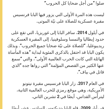
صلوا “من أجل ضحايا كل الحروب”
ليست هذه المرة الأولى التي يزور فيها البابا فرنسيس
مقبرة عسكرية للصلاة على نيّة الموتى.
في أيلول 2014، سافر البابا إلى غوريزيا، التي تقع على
حدود إيطاليا والنمسا وسلوفينيا، إلى المقبرة العسكرية
ريديبوغليا، “للصلاة على نيّة ضحايا جميع الحروب”. وبذلك
يكون البابا قد احتفل بالذكرى المئوية لبداية “هذه المأساة
الهائلة التي كانت الحرب العالمية الأولى”، والتي “سمع
عنها الكثير من القصص المؤلمة” التي رواها جده “الذي
قاتل في بياف”.
في العام 2017، زار البابا فرنسيس مقبرة نيتونو
الأمريكية، وهي موقع رمزي للحرب العالمية الثانية،
ليترأّس القداس، أيضًا في 2 تشرين الثاني.
في أيار 2009، قام البابا بنديكتوس السادس عشر أيضًا