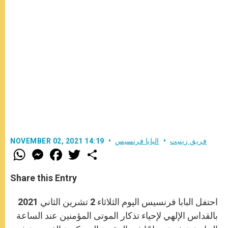
فريق زينيت
البابا فرنسيس
NOVEMBER 02, 2021 14:19
W
M
F
T
S
h
e
a
w
h
a
s
c
i
a
t
s
e
t
r
Share this Entry
s
e
b
t
e
A
n
o
e
p
g
o
r
احتفل البابا فرنسيس اليوم الثلاثاء 2 تشرين الثاني 2021
p
e
k
r
بالقداس الإلهي لإحياء تذكار الموتى المؤمنين عند الساعة