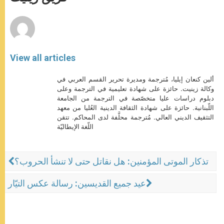
p
e
k
r
View all articles
ألين كنعان إيليا، مُترجمة ومديرة تحرير القسم العربي في
وكالة زينيت. حائزة على شهادة تعليمية في الترجمة وعلى
دبلوم دراسات عليا متخصّصة في الترجمة من الجامعة
اللّبنانية. حائزة على شهادة الثقافة الدينية العُليا من معهد
التثقيف الديني العالي. مُترجمة محلَّفة لدى المحاكم. تتقن
اللّغة الإيطاليّة
تذكار الموتى المؤمنين: هل نقاتل حتى لا تنشأ الحروب؟
عيد جميع القديسين: رسالة عكس التيّار