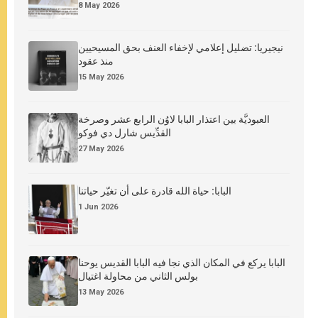
8 May 2026
نيجيريا: تضليل إعلامي لإخفاء العنف بحق المسيحيين
منذ عقود
15 May 2026
العبوديَّة بين اعتذار البابا لاوُن الرابع عشر وصرخة
القدِّيس شارل دي فوكو
27 May 2026
البابا: حياة الله قادرة على أن تغيّر حياتنا
1 Jun 2026
البابا يركع في المكان الذي نجا فيه البابا القديس يوحنا
بولس الثاني من محاولة اغتيال
13 May 2026