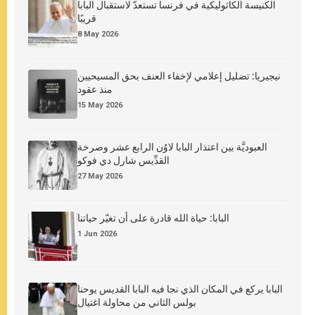
الكنيسة الكاثوليكية في فرنسا تستعدّ لاستقبال البابا
قريبًا
8 May 2026
نيجيريا: تضليل إعلامي لإخفاء العنف بحق المسيحيين
منذ عقود
15 May 2026
العبوديَّة بين اعتذار البابا لاوُن الرابع عشر وصرخة
القدِّيس شارل دي فوكو
27 May 2026
البابا: حياة الله قادرة على أن تغيّر حياتنا
1 Jun 2026
البابا يركع في المكان الذي نجا فيه البابا القديس يوحنا
بولس الثاني من محاولة اغتيال