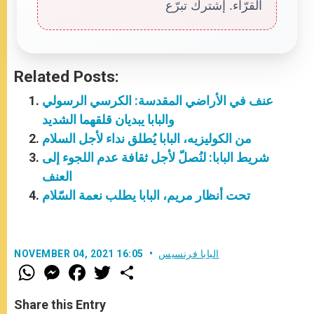
القرّاء. إشترك تبرّع
Related Posts:
عنف في الأراضي المقدسة: الكرسي الرسولي
والبابا يبديان قلقهما الشديد
من الكوليزيه، البابا يُطلق نداء لأجل السلام
شريط البابا: لنُصلّ لأجل ثقافة عدم اللجوء إلى
العنف
تحت أنظار مريم، البابا يطلب نعمة السّلام
البابا فرنسيس
NOVEMBER 04, 2021 16:05
W
M
F
T
S
h
e
a
w
h
a
s
c
i
a
t
s
e
t
r
Share this Entry
s
e
b
t
e