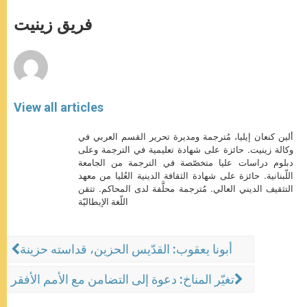
A
n
o
e
p
g
o
r
فريق زينيت
p
e
k
r
View all articles
ألين كنعان إيليا، مُترجمة ومديرة تحرير القسم العربي في
وكالة زينيت. حائزة على شهادة تعليمية في الترجمة وعلى
دبلوم دراسات عليا متخصّصة في الترجمة من الجامعة
اللّبنانية. حائزة على شهادة الثقافة الدينية العُليا من معهد
التثقيف الديني العالي. مُترجمة محلَّفة لدى المحاكم. تتقن
اللّغة الإيطاليّة
أبونا يعقوب: القدّيس الحزين، قداسته حزينة
تغيّر المناخ: دعوة إلى التضامن مع الأمم الأفقر