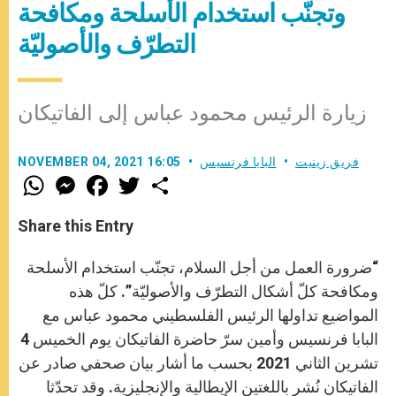
وتجنّب استخدام الأسلحة ومكافحة
التطرّف والأصوليّة
زيارة الرئيس محمود عباس إلى الفاتيكان
فريق زينيت
البابا فرنسيس
NOVEMBER 04, 2021 16:05
W
M
F
T
S
h
e
a
w
h
a
s
c
i
a
t
s
e
t
r
Share this Entry
s
e
b
t
e
A
n
o
e
p
g
o
r
“ضرورة العمل من أجل السلام، تجنّب استخدام الأسلحة
p
e
k
r
ومكافحة كلّ أشكال التطرّف والأصوليّة”. كلّ هذه
المواضيع تداولها الرئيس الفلسطيني محمود عباس مع
البابا فرنسيس وأمين سرّ حاضرة الفاتيكان يوم الخميس 4
تشرين الثاني 2021 بحسب ما أشار بيان صحفي صادر عن
الفاتيكان نُشر باللغتين الإيطالية والإنجليزية. وقد تحدّثا