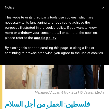
AR
Notice
x
This website or its third party tools use cookies, which are
necessary to its functioning and required to achieve the
البابا فرنسيس
purposes illustrated in the cookie policy. If you want to know
more or withdraw your consent to all or some of the cookies,
please refer to the
cookie policy
.
By closing this banner, scrolling this page, clicking a link or
continuing to browse otherwise, you agree to the use of cookies.
Mahmoud Abbas, 4 Nov. 2021 © Vatican Media
فلسطين: العمل من أجل السلام