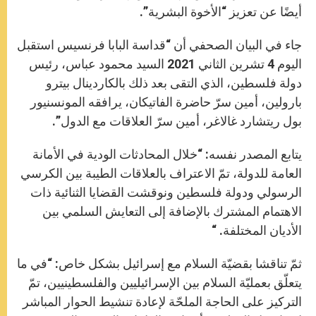
أيضًا عن تعزيز “الأخوة البشرية”.
جاء في البيان الصحفي أن “قداسة البابا فرنسيس استقبل
اليوم 4 تشرين الثاني 2021 السيد محمود عباس، رئيس
دولة فلسطين، الذي التقى بعد ذلك بالكاردينال بيترو
بارولين، أمين سرّ حاضرة الفاتيكان، يرافقه المونسنيور
بول ريتشارد غالاغر، أمين سرّ العلاقات مع الدول”.
يتابع المصدر نفسه: “خلال المحادثات الودية في الأمانة
العامة للدولة، تمّ الاعتراف بالعلاقات الطيبة بين الكرسي
الرسولي ودولة فلسطين ونوقشت القضايا الثنائية ذات
الاهتمام المشترك بالإضافة إلى التعايش السلمي بين
الأديان المختلفة. “
ثمّ تناقشا بقضيّة السلام مع إسرائيل بشكل خاص: “في ما
يتعلّق بعمليّة السلام بين الإسرائيليين والفلسطينيين، تمّ
التركيز على الحاجة الملحّة لإعادة تنشيط الحوار المباشر