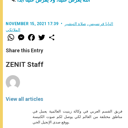
البابا فرنسيس
,
صلاة التبشير
NOVEMBER 15, 2021 17:39
الملائكي
W
M
F
T
S
h
e
a
w
h
a
s
c
i
a
t
s
e
t
r
Share this Entry
s
e
b
t
e
A
n
o
e
p
g
o
r
ZENIT Staff
p
e
k
r
View all articles
فريق القسم العربي في وكالة زينيت العالمية يعمل في
مناطق مختلفة من العالم لكي يوصل لكم صوت الكنيسة
ووقع صدى الإنجيل الحي.