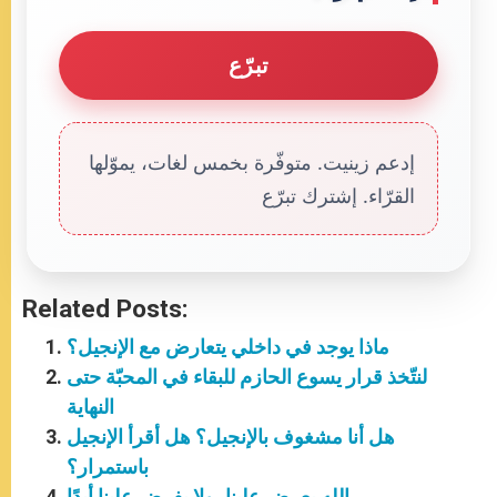
تبرّع
إدعم زينيت. متوفّرة بخمس لغات، يموّلها
القرّاء. إشترك تبرّع
Related Posts:
ماذا يوجد في داخلي يتعارض مع الإنجيل؟
لنتّخذ قرار يسوع الحازم للبقاء في المحبّة حتى
النهاية
هل أنا مشغوف بالإنجيل؟ هل أقرأ الإنجيل
باستمرار؟
الله يعرض علينا، ولا يفرض علينا أبدًا