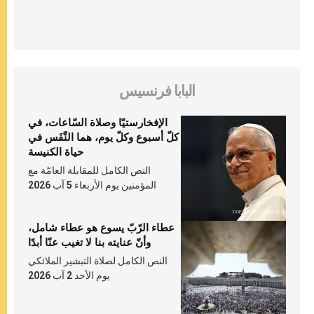
البابا فرنسيس
الإفخارستيّا وصلاة السّاعات، في
كلّ أسبوع وكلّ يوم، هما النَّفَس في
حياة الكنيسة
النص الكامل للمقابلة العامّة مع
المؤمنين يوم الأربعاء 5 آب 2026
عطاء الرّبّ يسوع هو عطاء شامل،
وأنّ عنايته بنا لا تغيب عنّا أبدًا
النص الكامل لصلاة التبشير الملائكي
يوم الأحد 2 آب 2026