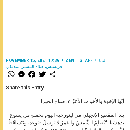
البابا
ZENIT STAFF
NOVEMBER 15, 2021 17:39
فرنسيس
,
صلاة التبشير الملائكي
W
M
F
T
S
h
e
a
w
h
a
s
c
i
a
t
s
e
t
r
Share this Entry
s
e
b
t
e
A
n
o
e
p
g
o
r
أيّها الإخوة والأخوات الأعزّاء، صباح الخير!
p
e
k
r
يبدأ المقطع الإنجيلي من ليتورجية اليوم بجملةٍ من يسوع
تدهشنا: “تُظلِمُ الشَّمسُ والقَمَرُ لا يُرسِلُ ضَوءَه، وتَتَساقَطُ