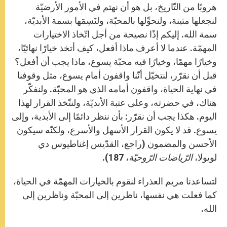
هروبًا من التّاريخ، بل هو أن نهتم في الأمور الأرضيّة
لنجعلها متينة، ولنحوِّلها بالمحبّة، ولنَسِمَها بسمة الأبديّة،
سمة الله. إليكم إذًا نصيحة من أجل اتّخاذ الاختيارات
المهمّة. عندما لا أعرف ماذا أفعل، كيف أتخذ خيارًا نهائيًا،
وخيارًا مهمًا، وخيارًا فيه محبّة يسوع، ماذا يجب أن أفعل؟
قبل أن نقرّر، لنتخيّل أنّنا واقفون أمام يسوع، مثل وقوفنا
في نهاية الحياة، واقفون أمامه الذي هو المحبّة. ولنفكّر
هناك، في حضرته، وعلى عتبة الأبديّة، ولنتّخذ القرار لهذا
اليوم. هكذا يجب أن نقرّر: بأن ننظر دائمًا إلى الأبدية، وإلى
يسوع. قد لا يكون القرار الأسهل والأسرع، ولكنّه سيكون
الأحسن والمضمون (راجع، القدّيس إغناطيوس دي
لويولا،
الرّياضات الرّوحيّة
، 187).
لتساعدنا مريم العذراء لنقوم بالخيارات المهمّة في الحياة،
كما فعلت هي نفسها، ناظرين إلى المحبّة وناظرين إلى
الله.