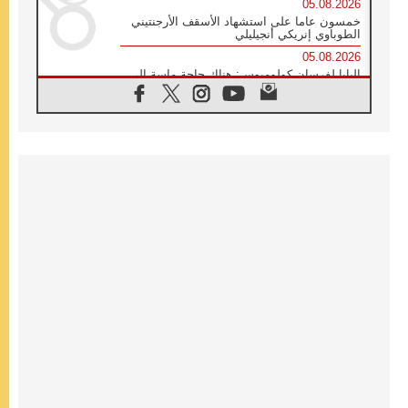
05.08.2026
خمسون عاما على استشهاد الأسقف الأرجنتيني
الطوباوي إنريكي أنجيليلي
05.08.2026
البابا لفرسان كولومبوس: هناك حاجة ماسة إلى
أنبياء تناغم يسعون إلى بناء الجسور
04.08.2026
وفاة الكاردينال جوليو دوارتي لانغا
04.08.2026
عميد دائرة الحوار بين الأديان يفتتح في سيول
أول لقاء مسيحي كونفوشي
04.08.2026
إطلاق النشيد الرسمي لليوم العالمي للشباب في
سيول
04.08.2026
رسالة البابا لاوُن الرابع عشر إلى المشاركين في
المؤتمر العالمي لمنظمة سيغنيس
04.08.2026
الكاردينال بارولين: إنَّ الحوار يُستبدل اليوم
بالقوة، ويجب حماية الحقوق المهددة
بالأيديولوجيات
04.08.2026
كنيسة المغرب تقدم المساعدة إلى العائدين من
سبتة وتدعو إلى معالجة جذور الهجرة