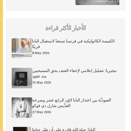
الأخبار الأكثر قراءة
الكنيسة الكاثوليكية في فرنسا تستعدّ لاستقبال البابا
قريبًا
8 May 2026
نيجيريا: تضليل إعلامي لإخفاء العنف بحق المسيحيين
منذ عقود
15 May 2026
العبوديَّة بين اعتذار البابا لاوُن الرابع عشر وصرخة
القدِّيس شارل دي فوكو
27 May 2026
البابا: حياة الله قادرة على أن تغيّر حياتنا