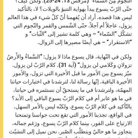
النُّجومُ مِنَ السَّماء” (مرقس 13، 24-25). ولكن كيف؟
حتّى الرّبّ يسوع يبدأ بهواية التنبؤ بالويلات؟ لا، بالتأكيد
ليس هذا قصده. أراد أن يُفهمنا أنّ كلّ شيء في هذا العالم
يزول، عاجلاً أم آجلاً. حتّى الشّمس والقمر والنّجوم التي
تشكّل ”السّماء“ – وهي كلمة تشير إلى ”الثّبات“ و
”الاستقرار“ – هي أيضًا مصيرها إلى الزوال.
ولكن في النّهاية، قال يسوع ماذا لا يزول: “السَّماءُ والأَرضُ
تزولانِ وكَلامي لن يزول” (آية 31). كلام الرّبّ لن يزول.
ميّز يسوع بين الأمور ما قبل الأخيرة التي تزول، والأمور
الأخيرة الباقية. إنّها رسالة لنا، لترشدنا في اختيارات حياتنا
المهمّة، ولترشدنا في ما يستحقّ أن نستثمره في حياتنا،
في ما هو عابر أم في كلام الرّبّ يسوع الباقي إلى الأبد؟
بالتّأكيد في كلام الرّبّ يسوع. ولكنّه ليس بالأمر السهل.
في الواقع، تجذبنا الأمور التي تقع تحت حواسنا وتمنحنا
الارتياح على الفور، بينما كلام الرّبّ يسوع، ورَغم جماله،
يتجاوز ما هو حاليّ ويتطلّب الصّبر. نحن نميل إلى التشبّث