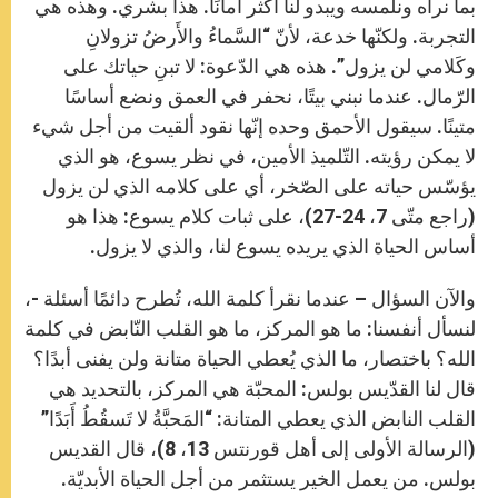
بما نراه ونلمسه ويبدو لنا أكثر أمانًا. هذا بشري. وهذه هي
التجربة. ولكنّها خدعة، لأنّ “السَّماءُ والأَرضُ تزولانِ
وكَلامي لن يزول”. هذه هي الدّعوة: لا تبنِ حياتك على
الرّمال. عندما نبني بيتًا، نحفر في العمق ونضع أساسًا
متينًا. سيقول الأحمق وحده إنّها نقود ألقيت من أجل شيء
لا يمكن رؤيته. التّلميذ الأمين، في نظر يسوع، هو الذي
يؤسّس حياته على الصّخر، أي على كلامه الذي لن يزول
(راجع متّى 7، 24-27)، على ثبات كلام يسوع: هذا هو
أساس الحياة الذي يريده يسوع لنا، والذي لا يزول.
والآن السؤال – عندما نقرأ كلمة الله، تُطرح دائمًا أسئلة -،
لنسأل أنفسنا: ما هو المركز، ما هو القلب النّابض في كلمة
الله؟ باختصار، ما الذي يُعطي الحياة متانة ولن يفنى أبدًا؟
قال لنا القدّيس بولس: المحبّة هي المركز، بالتحديد هي
القلب النابض الذي يعطي المتانة: “المَحبَّةُ لا تَسقُطُ أَبَدًا”
(الرسالة الأولى إلى أهل قورنتس 13، 8)، قال القديس
بولس. من يعمل الخير يستثمر من أجل الحياة الأبديّة.