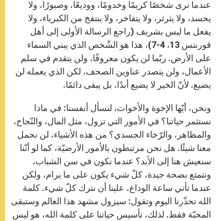
عندما نرى شخصًا كريمًا وخدومًا، ووديعًا، وصبورًا، ولا
يحسد، ولا يثرثر، ولا يتفاخر، ولا ينتفخ من الكبرياء، ولا
يفعل ما ليس بشريف (راجع الرسالة الأولى إلى أهل
قورنتس 13، 4-7)، هذا هو الشّخص الذي يبني السماء
على الأرض. ربّما لن يكون معروفًا، ولن يتقدم في سلم
الأعمال، ولن يتصدر عناوين الصحف، لكن الذي يعمله لن
يضيع. لأنّ الخير لا يضيع أبدًا، بل يبقى دائمًا.
ونحن، أيّها الإخوة والأخوات، لنسأل أنفسنا: في ماذا
نستثمر حياتنا؟ في الأمور التي تزول، مثل المال، والنّجاح،
والمظاهر، والرّخاء الجسدي؟ من هذه الأشياء، لن نحمل
معنا شيئًا. هل نحن مرتبطون بالأمور الأرضيّة، كما لو أنّنا
سنعيش هنا إلى الأبد؟ عندما نكون في سن الشباب،
ونتمتع بصحة جيدة، كلّ شيء يكون على ما يرام، ولكن
عندما تأتي ساعة الوداع، علينا أن نترك كلّ شيء. كلمة
الله تحذّرنا اليوم وتقول: سيزول مشهد هذا العالم وستبقى
المحبّة فقط. لذلك، تأسيس حياتنا على كلمة الله، هو ليس