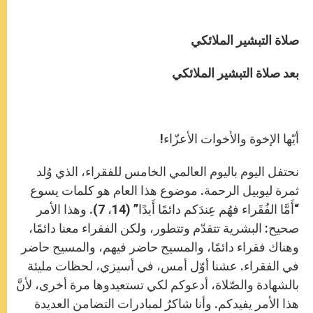
صلاة التبشير الملائكي
بعد صلاة التبشير الملائكي
أيّها الإخوة والأخوات الأعزّاء!
نحتفل اليوم باليوم العالمي الخامس للفقراء، الذي وُلد
ثمرة ليوبيل الرحمة. موضوع هذا العام هو كلمات يسوع
“أَمَّا الفُقَراء فهُم عِندَكم دائمًا أَبدًا” (14، 7). وهذا الأمر
صحيح: البشرية تتقدّم وتتطور، ولكن الفقراء معنا دائمًا،
وهناك فقراء دائمًا، والمسيح حاضر فيهم، والمسيح حاضر
في الفقراء. عشنا أوّل أمس، في أسيزي، لحظات مليئة
بالشهادة والصّلاة، أدعوكم لكي تستعيدوها مرة أخرى، لأنَّ
هذا الأمر يفيدكم. وأنا شاكرٌ لمبادرات التضامن العديدة