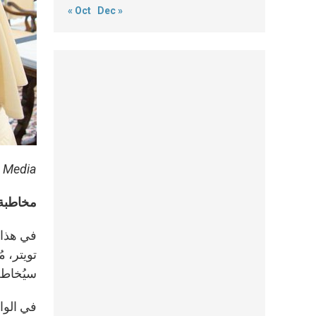
« Oct
Dec »
n Media
مخاطبة 
في هذا 
تويتر، م
سيُخاطب