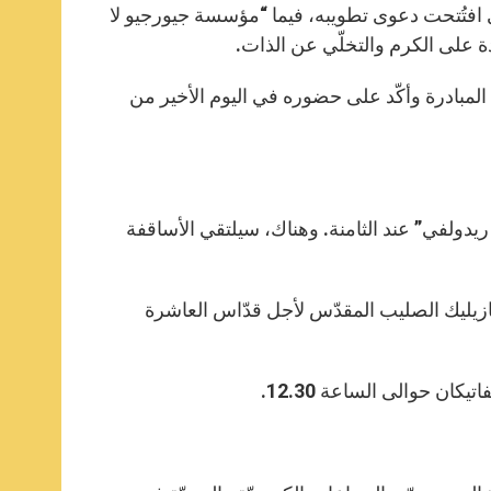
مختار فلورنسا جيورجيو لا بيرا (1904 – 1977)، والذي افتُتحت دعوى تطويبه، فيما “مؤسسة جيورجيو لا
دة على الكرم والتخلّي عن الذات.
سابق الذي جرى في باري سنة 2020، بارك البابا المبادرة وأكّد على حضوره في اليوم الأخير من
يدولفي” عند الثامنة. وهناك، سيلتقي الأساقفة
 بازيليك الصليب المقدّس لأجل قدّاس العاشرة
كان حوالى الساعة 12.30.