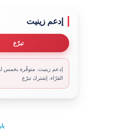
إدعم زينيت
تبرّع
إدعم زينيت. متوفّرة بخمس لغا
القرّاء. إشترك تبرّع
بار