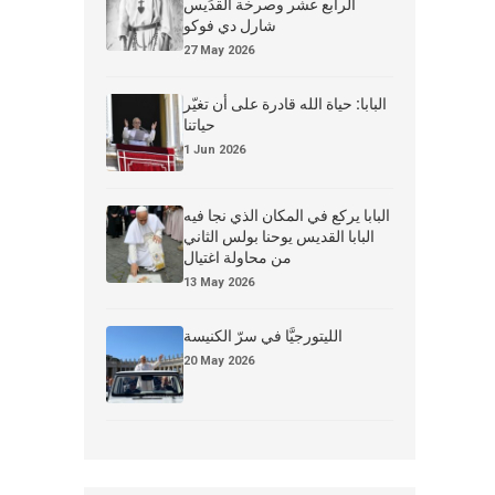
الرابع عشر وصرخة القدِّيس
شارل دي فوكو
27 May 2026
البابا: حياة الله قادرة على أن تغيّر
حياتنا
1 Jun 2026
البابا يركع في المكان الذي نجا فيه
البابا القديس يوحنا بولس الثاني
من محاولة اغتيال
13 May 2026
الليتورجيَّا في سرّ الكنيسة
20 May 2026