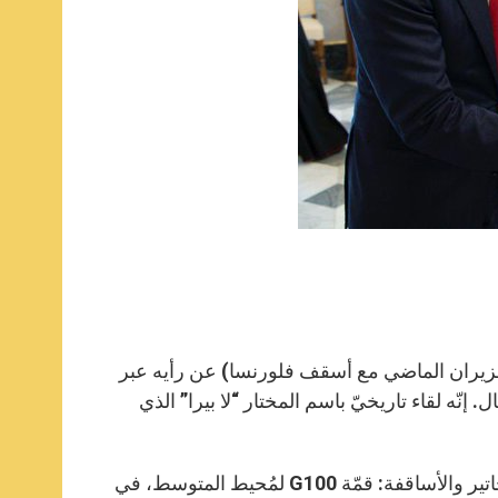
في حزيران الماضي مع أسقف فلورنسا) عن رأيه عبر
. إنّه لقاء تاريخيّ باسم المختار “لا بيرا” الذي
في الواقع، يُنظّم مختار فلورنسا هذا اللقاء بين 24 و27 شباط لأجل المخاتير والأساقفة: قمّة G100 لمُحيط المتوسط، في