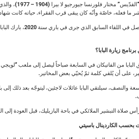
أعقاب “القدّيس” 
شر ما فعله، خاصّة وأنّه كان يبقى قرب الفقراء. حياته كانت شها
وكما حصل في اللقاء ال
برنامج زيارة البابا؟
البابا من الفاتيكان في السابعة صباحاً ليصل إلى ملعب “لويجي ر
ر، على أن يُلقي كلمة ثمّ يُحيّي بعض المخاتير.
سعة والنصف، سيلتقي البابا عائلات لاجئين، ليتوجّه بعد ذلك إلى
.
أس صلاة التبشير الملائكي في باحة البازيليك، قبل العودة إلى الفاتي
ت بحسب الكاردينال باسيتي