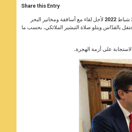
t
s
e
t
r
Share this Entry
s
e
b
t
e
A
n
o
e
p
g
o
r
سيتوجّه البابا فرنسيس إلى فلورنسا عاصمة توسكانيا (إيطاليا) بتاريخ 27 شباط 2022 لأجل لقاء مع أساقفة ومخاتير البحر
p
e
k
حتفل بالقدّاس ويتلو صلاة التبشير الملائكي، بحسب ما
r
 الاستجابة على أزمة الهجرة.