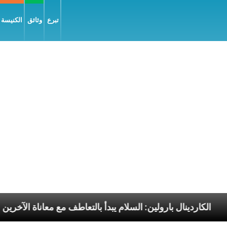
تبرع
وثائق
الكنيسة و
ا الرسوليّة
الكاردينال بارولين: السلام يبدأ بالتعاطف م