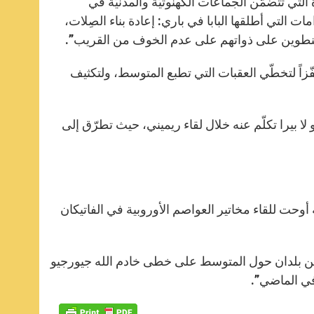
ة التي تتضمّن الجماعات الكهنوتيّة والمدنيّة في
ات التي أطلقها البابا في باري: إعادة بناء الصِلات،
المنطوين على ذواتهم على عدم الخوف من القريب”.
فّزاً لتخطّي العقبات التي تطبع المتوسط، ولتكثيف
 لا بيرا تكلّم عنه خلال لقاء ريميني، حيث تطرّق إلى
 أوحت للقاء مخاتير العواصم الأوروبية في الفاتيكان
اثوليك من بلدان حول المتوسط على خطى خادم الله جيورجيو