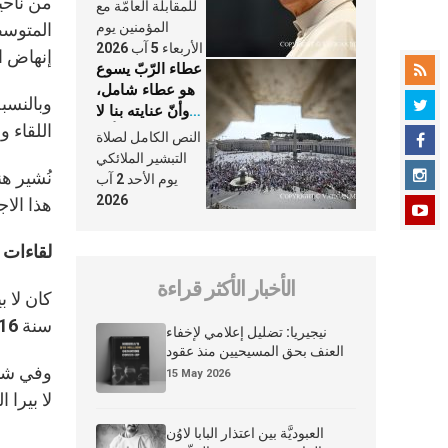
النَّفَس في حياة
من ناحيت
للمقابلة العامّة مع
الكنيسة
المؤمنين يوم
المتوسط.
الأربعاء 5 آب 2026
إنهاض ا
عطاء الرّبّ يسوع
هو عطاء شامل،
وبالنسبة
وأنّ عنايته بنا لا
اللقاء 
تغيب عنّا أبدًا
النص الكامل لصلاة
التبشير الملائكي
نُشير هن
يوم الأحد 2 آب
2026
هذا الاج
لقاءات 2016 و2020
الأخبار الأكثر قراءة
كان لا ب
سنة 2016.
نيجيريا: تضليل إعلامي لإخفاء
العنف بحق المسيحيين منذ عقود
15 May 2026
لا بيرا الذي قال سنة 1955: “
العبوديَّة بين اعتذار البابا لاوُن