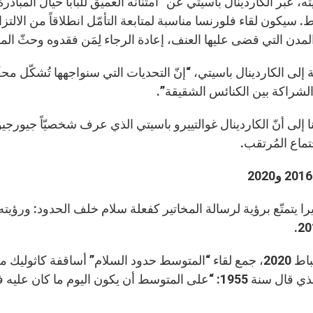
ه، عبّر الكاردينال باسيتي عن “امتنانه العميق للبابا حيال المبادر
 سيكون لقاء فلورنسا مناسبة لمتابعة التأمّل انطلاقاً من الالتزام
لمدن التي قضى عليها العنف، إعادة الرجاء لِمَن فقدوه وحثّ 
 إلى الكاردينال باسيتي، “إنّ التحديات التي سنواجهها تُشكّل مح
والشراكة بين الكنائس الشقيقة”.
ا إلى أنّ الكاردينال غوالتييرو باسيتي الذي عرف شخصيّاً جيورجيو
تماع المُرتقب.
يرا يتمتّع برؤية لرسالة المخاتير كفعلة سلام خلف الحدود: ورؤيته
وفي شباط 2020، جمع لقاء “المتوسط حدود السلام” أساقفة ك
على المتوسط أن يكون اليوم ما كان عليه في الماضي”.