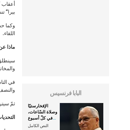
بيرا” تن
اللقاء.
ماذا عن 
سينطلق 
والمخاتي
في التا
والنصف
البابا فرنسيس
ثمّ سيتر
الإفخارستيّا
وصلاة السّاعات،
التحديا
في كلّ أسبوع
وكلّ يوم، هما
النص الكامل