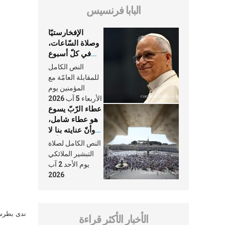
البابا فرنسيس
الإفخارستيّا
وصلاة السّاعات،
في كلّ أسبوع
وكلّ يوم، هما
النص الكامل
النَّفَس في حياة
للمقابلة العامّة مع
الكنيسة
المؤمنين يوم
الأربعاء 5 آب 2026
عطاء الرّبّ يسوع
هو عطاء شامل،
وأنّ عنايته بنا لا
تغيب عنّا أبدًا
النص الكامل لصلاة
التبشير الملائكي
يوم الأحد 2 آب
2026
ندى بطرس 
الأخبار الأكثر قراءة