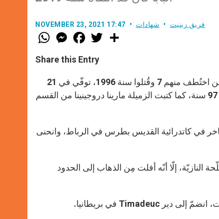
فريق زينيت
شهادات
NOVEMBER 23, 2021 17:47
W
M
F
T
S
h
e
a
w
h
a
s
c
i
a
t
s
e
t
r
Share this Entry
s
e
b
t
e
A
n
o
e
p
g
o
r
الأخ جان بيار شوماخر آخر الناجين من بين رهبان تيبحيرين (الجزائر) الذين اختُطف منهم 7 وقُتلوا سنة 1996، توفّي في 21
p
e
k
تشرين الثاني 2021 في المغرب عند سفوح الأطلس المغربي، عن عمر 97 سنة، كما كتبت الزميلة مارينا دروجينينا من القسم
r
 البابا فرنسيس الأخ شوماخر في كاتدرائية القديس بطرس في الرباط، وانحنى
القوّة في القوى المسلّحة النازيّة، إلّا أنّه أفلت مِن الذهاب إلى الحدود