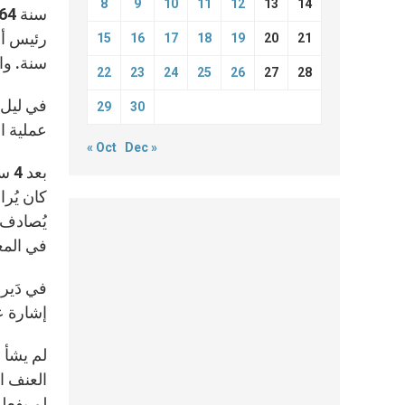
8
9
10
11
12
13
14
15
16
17
18
19
20
21
سنة. واق
22
23
24
25
26
27
28
29
30
عملية ا
« Oct
Dec »
بعد
كان يُرا
يُصادف 
في الم
في دَيره
إشارة ع
لم يشأ 
العنف ال
لم يفعلو