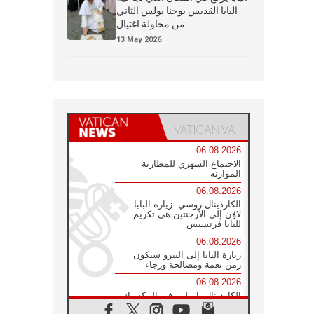
البابا القديس يوحنا بولس الثاني
من محاولة اغتيال
13 May 2026
06.08.2026
الاجتماع الشهري للمطارنة
الموارنة
06.08.2026
الكاردينال روسي: زيارة البابا
لاوُن إلى الأرجنتين هي تكريم
للبابا فرنسيس
06.08.2026
زيارة البابا إلى البيرو ستكون
زمن نعمة ومصالحة ورجاء
06.08.2026
الكاردينال بارولين في المكسيك:
علينا أن نكون حاضرين إلى جانب