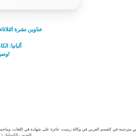
عناوين نشرة الثلاثاء 23 تشرين الثاني 2021: بشارة غيّرت المقاي
ألبانيا: ال
وصية كاهن علِم أنه سيصبح شهيدًا على مذابح الرب!
مترجمة في القسم العربي في وكالة زينيت، حائزة على شهادة في اللغات، وماجست
القدس، الكسليك - ل