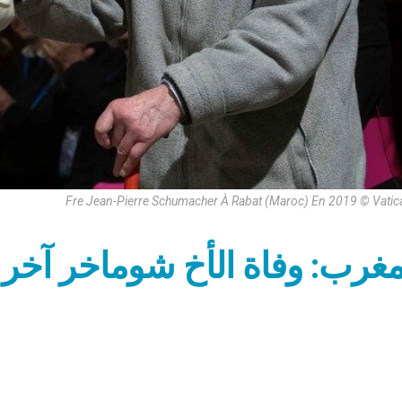
Fre Jean-Pierre Schumacher À Rabat (Maroc) En 2019 © Vati
مغرب: وفاة الأخ شوماخر آخر 