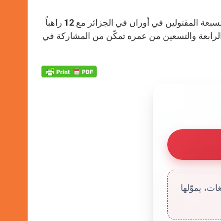
نُشير هنا إلى أنّ تاريخ 8 كانون الأوّل 2018 شهد إعلان تطويب الرهبان السبعة المقتولين في أوران في الجزائر مع 12 راهباً
ي الرابعة والتسعين من عمره تمكّن من المشاركة في
ت، يموّلها