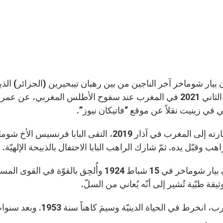
 في زينيت نقلاً عن موقع “فاتيكان نيوز”.
خلال زيارته إلى المغرب في آذار 2019، التقى
اهب وقبّل يده. ثمّ شارك الراهب البابا الاحتفال بالذبيحة الإلهيّة.
وُلد جان بيار شوماخر في 15 شباط 1924 وأُلحِق ب
قة طبّية تُشير إلى أنّه يُعاني من السلّ.
ط في الحياة الدينيّة وسيمَ كاهناً سنة 1953. وبعد سنوات، انضمّ إلى دير Timadeuc في بريطانيا.