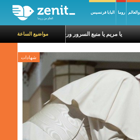
العالم
روما
البابا فرنسيس
يا مريم يا منبع السرور ورجاء القلوب
مواضيع الساعة
شهادات