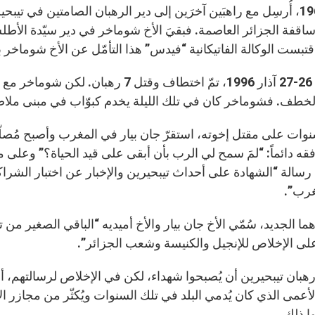
سنة 1964، أُرسِل مع راهبَين آخرَين إلى دير الرهبان الصامتين في ت
تبست الوكالة الفاتيكانية “فيدس” هذا التأمّل عن الأخ شوماخر بش
لخطف. فشوماخر كان في تلك الليلة يخدم كبوّاب في مبنى ملاص
 4 سنوات على مقتل إخوته، استقرّ جان بيار في المغرب وأصبح مُصلّ
فقه دائماً: “لمَ سمح لي الرب بأن أبقى على قيد الحياة؟” وعلى 
رسالة “الشهادة على أحداث تيبحيرين والإخبار عن اختبار الشراكة
غرب”.
ما الجديد، سُمّي الأخ جان بيار والأخ أميديه “الباقي الصغير من
لى الإخلاص للإنجيل والكنيسة وشعب الجزائر”.
رهبان تيبحيرين أن يُصبحوا شهداء، لكن في الإخلاص لرسالتهم، أ
أعمى الذي كان يُدمي البلد في تلك السنوات ويُكثّر من مجازر الأ
ا ذلك.