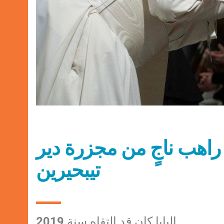
راهب ناجٍ من مجزرة دير
تيبحيرين
البابا كان قد التقاه سنة 2019