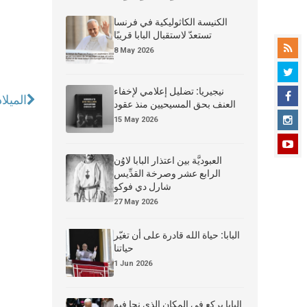
الكنيسة الكاثوليكية في فرنسا
تستعدّ لاستقبال البابا قريبًا
8 May 2026
نيجيريا: تضليل إعلامي لإخفاء
الميلا
العنف بحق المسيحيين منذ عقود
15 May 2026
العبوديَّة بين اعتذار البابا لاوُن
الرابع عشر وصرخة القدِّيس
شارل دي فوكو
27 May 2026
البابا: حياة الله قادرة على أن تغيّر
حياتنا
1 Jun 2026
البابا يركع في المكان الذي نجا فيه