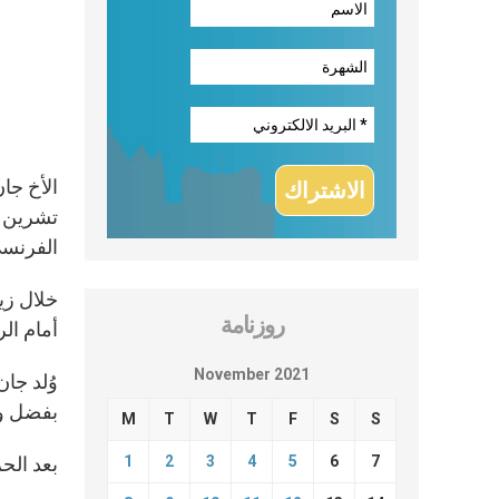
الفرنسي
روزنامة
أمام الر
November 2021
بفضل وثي
M
T
W
T
F
S
S
1
2
3
4
5
6
7
بعد الحرب، انخر