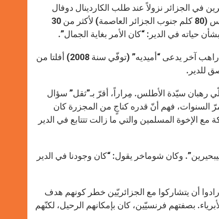
يبحيرين في الجزائر نزولاً عند طلب الكاردينال دوفال
رئيس أساقفة الجزائر العاصمة. فبقيَ الأخ شوماخر في دير سيّدة الأطلس (80 كلم جنوب الجزائر العاصمة) لأكثر من 30
أن حياته في الدير: “كان الأمر بغاية الجمال”.
في ليل 26-27 آذار 1996، تمّ اختطاف وقتل 7 رهبان. لكن شوماخر مع راهب آخر يدعى “أميديه” (توفّي سنة 2008) أفلتا من
ق للدير.
ي رهبان سيّدة الأطلس. مِراراً، أقرّ بـ”ثقل” سؤال
مرّ السنوات، فهم أنّ قدره كناجٍ من المجزرة كان
 مع الإخوة المسلمين والتي ما زالت تتتابع في الدير
 تيبحيرين”. وكان شوماخر يقول: “كان وجودنا في الدير
رادوا أن يتشاركوا مع الجزائريّين خطر كونهم هدف
برياء. بصفتهم فرنسيّين، كان بإمكانهم الرحيل، لكنّهم