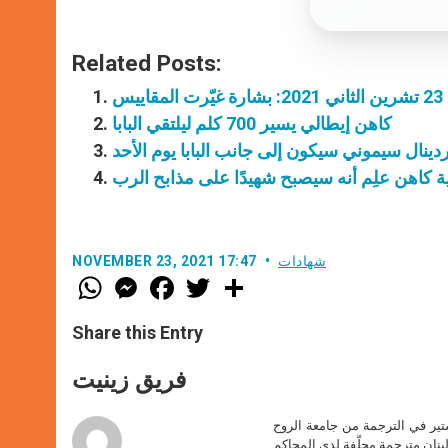
Related Posts:
يس
كاهن إيطالي يسير 700 كلم ليلتقي البابا
كاردينال سيموني سيكون إلى جانب البابا يوم الأحد
شهادات
NOVEMBER 23, 2021 17:47
W
M
F
T
S
h
e
a
w
h
a
s
c
i
a
t
s
e
t
r
Share this Entry
s
e
b
t
e
A
n
o
e
p
g
o
r
فريق زينيت
p
e
k
r
ير في الترجمة من جامعة الروح
بنان مترجمة محلّفة لدى المحاكم