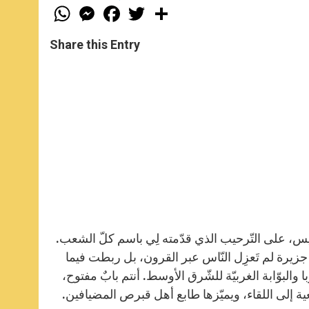
W
M
F
T
S
h
e
a
w
h
a
s
c
i
a
t
s
e
t
r
Share this Entry
s
e
b
t
e
A
n
o
e
p
g
o
r
p
e
k
r
ئيس، على التّرحيب الذي قدّمته لِي باسم كلّ الشعب.
ى جزيرة لم تَعزِل النّاس عبر القرون، بل ربطت فيما
والبوّابة الغربيّة للشّرق الأوسط. أنتم بابٌ مفتوح،
إلى اللقاء، ويميّزها طابع أهل قبرص المضيافين.