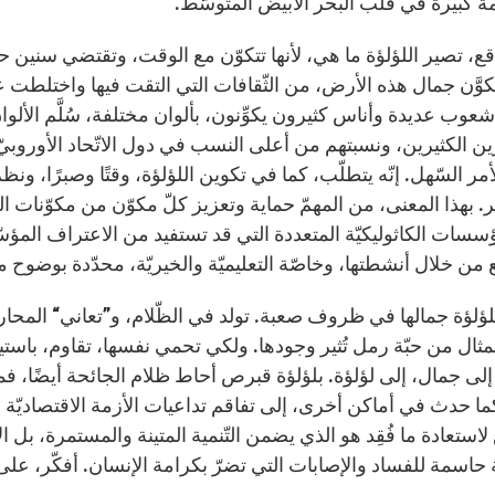
ة كبيرة في قلب البحر الأبيض المتوسّط.
قع، تصير اللؤلؤة ما هي، لأنها تتكوّن مع الوقت، وتقتضي سنين ح
وَّن جمال هذه الأرض، من الثّقافات التي التقت فيها واختلطت عب
شعوب عديدة وأناس كثيرون يكوِّنون، بألوان مختلفة، سُلَّم الأل
ن الكثيرين، ونسبتهم من أعلى النسب في دول الاتّحاد الأوروبيّ. 
مر السّهل. إنّه يتطلّب، كما في تكوين اللؤلؤة، وقتًا وصبرًا، ون
نظر. بهذا المعنى، من المهمّ حماية وتعزيز كلّ مكوّن من مكوّنات الم
سسات الكاثوليكيّة المتعددة التي قد تستفيد من الاعتراف المؤ
من خلال أنشطتها، وخاصّة التعليميّة والخيريّة، محدّدة بوضوح م
اللؤلؤة جمالها في ظروف صعبة. تولد في الظّلام، و”تعاني“ المحارة 
مثال من حبّة رمل تُثير وجودها. ولكي تحمي نفسها، تقاوم، باستي
إلى جمال، إلى لؤلؤة. بلؤلؤة قبرص أحاط ظلام الجائحة أيضًا، فمنع
ما حدث في أماكن أخرى، إلى تفاقم تداعيات الأزمة الاقتصاديّة و
 لاستعادة ما فُقِد هو الذي يضمن التّنمية المتينة والمستمرة، بل ا
حاسمة للفساد والإصابات التي تضرّ بكرامة الإنسان. أفكّر، على 