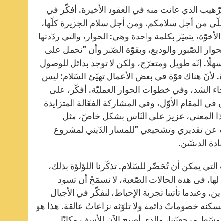
رّهيب الذي عانت منه في العقود الأخيرة. أفكّر في
 أصلّي من أجل سلامكم، ومن أجل سلام الجزيرة كلّها،
لأخوّة، يتميّز بكلمة واحدة وهي: الحوار، والتي ردّدتها
وار الصّبور والوديع، وبقوّة الصّبر وأن ”نحمل على
 سهلًا. إنّه طويل ومتعرّج، ولكن لا توجد بدائل للوصول
ّة. لأنّ هناك قوّة في بعض الأعمال تهيّئ السّلام: ليس
خاء الشد، وفي خطوات الحوار العمليّة. أفكّر، على
في المقام الأوّل، وفي المشاركة الفعّالة المتزايدة
بهذا المعنى، عزيز على النّاس بشكل خاصّ، مثل
رب عن تقديري وتشجيعي ”للمسار الدّيني لمشروع
ة الدينيّين.
التي يمكن أن تُحَضّر للسّلام. تذكّرنا اللؤلؤة بذلك،
ا. في هذه الحالات الصّعبة، لا نسمَحْ أن تسود
 وعندما تأتينا تجربة الإحباط، لنفكّر في الأجيال
ا تسكنه خصوماتٌ دائمة ولا تلوّثه نزاعاتٌ عالقة. هذا هو
وسّط مرجعيّتنا، والذي أصبح الآن للأسف مكانًا