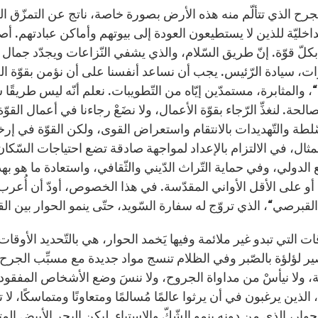
جرح الذي تتألّم منه هذه الأرض بصورة خاصة، ناتج عن التمزّق ال
لداخليّة للذين لا يستطيعون العودة إلى بيوتهم وأماكن عبادتهم.
 بكلّ قوّة. إنّ طريق السّلام، والذي يشفي النّزاعات ويجدّد جمال ا
ات، سيادة الرّئيس. يجب أن نساعد أنفسنا على أن نؤمن بقوّة الح
، والمثابرة، مستمدّين إيّاه من التّطويبات. نعلم أنّه ليس طريقًا
الحة. لنغذِّ الرّجاء بقوّة الأعمال، ولا نضَعْ رجاءنا في أعمال القو
ّلطة والتّهديدات بالانتقام واستعراض القوى، ولكن القوّة في إر
ثال، في الالتزام بالإعداد لمواجهة صادقة تضع احتياجات السّكان 
الدولي، وفي حماية التّراث الدّيني والثّقافي، واستعادة ما هو 
 أو على الأقل الأواني المقدّسة. في هذا الخصوص، أودّ أن أُع
القبرصي“، الذي تروّج له سفارة السّويد، حتّى ينمو الحوار بين القاد
قات التي تبدو غير ملائمة وفيها يَخمد الحوار، هي بالتّحديد الأوقات 
 لؤلؤة بالصّبر وفي الظلام تنسج مواد جديدة مع مسبِّب الجرح له
، ولا نيأسْ من مداواة الجروح، ولا ننسَ وضع الأشخاص المفقودين.
 الذين يرغبون في أن يرثوا عالمًا مُسالمًا ومتعاونًا ومتماسكًا، ل
ار، الذي من دونه ينمو الشّكّ والاستياء. ليكن البحر الأبيض المت