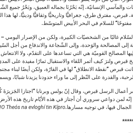
ت والمآسي الإنسانيّة. إنّه بَحْرُنَا بجماله العميق، وبَحْرُ جميع الشّ
قبرص، مفترق طرق، جغرافيًّا وتاريخيًّا وثقافيًّا ودينيًّا، لها هذا
مفتوحًا“ للسلام في البحر الأبيض المتوسّط.
السّلام غالبًا من الشخصيّات الكبيرة، ولكن من الإصرار اليومي – 
يّة إلى المصالحة والوَحدة، وإلى الشّجاعة والاندفاع من أجل الس
لِيها المصالح القوميّة هي التي تساعدها على التقدّم، ولا الانتع
خ قبرص ولنرَ كيف أثمر اللقاء والاستقبال ثمارًا مفيدة على الم
نت قبرص ”نقطة الانطلاق“ لها في القارّة، ولكن أيضًا لبناء مجتم
رحبة، والقدرة على النّظر إلى ما وراء حدودنا يزيدنا شبابًا، ويسم
أعمال الرسل قبرص، وقال إنّ بولس وبرنابا ”اجتازا الجَزيرَةَ ك
، 6). إنّه لمن دواعي سروري أن أجتاز في هذه الأيّام تاريخ هذه الأ
الجمال فيها، في توجيه مسارها.
O Theós na evloghí tin Kípro!
****