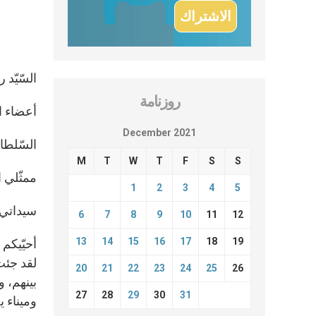
السّيّد 
روزنامة
أعضاء ا
December 2021
السّلطات
M
T
W
T
F
S
S
ممثّلي ا
1
2
3
4
5
سيداتي 
6
7
8
9
10
11
12
13
14
15
16
17
18
19
أحيّيكم 
لقد جئت 
20
21
22
23
24
25
26
بينهم، و
27
28
29
30
31
وميناء 