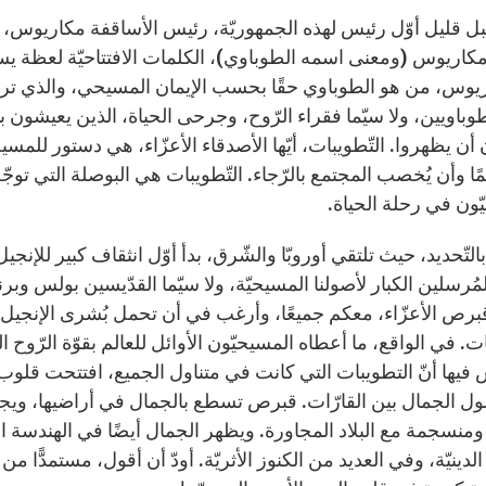
قبل قليل أوّل رئيس لهذه الجمهوريّة، رئيس الأساقفة مكاريوس، و
يوس، من هو الطوباوي حقًا بحسب الإيمان المسيحي، والذي ترتبط 
طوباويين، ولا سيّما فقراء الرّوح، وجرحى الحياة، الذين يعيشون 
ن يظهروا. التّطويبات، أيّها الأصدقاء الأعزّاء، هي دستور للمسيح
ائمًا وأن يُخصب المجتمع بالرّجاء. التّطويبات هي البوصلة التي توج
ّون في رحلة الحياة.
التّحديد، حيث تلتقي أوروبّا والشّرق، بدأ أوّل انثقاف كبير للإنجيل
ُرسلين الكبار لأصولنا المسيحيّة، ولا سيّما القدّيسين بولس وبرن
قبرص الأعزّاء، معكم جميعًا، وأرغب في أن تحمل بُشرى الإنجيل، 
ات. في الواقع، ما أعطاه المسيحيّون الأوائل للعالم بقوّة الرّو
يها أنّ التطويبات التي كانت في متناول الجميع، افتتحت قلوب وح
ل الجمال بين القارّات. قبرص تسطع بالجمال في أراضيها، ويجب
ومنسجمة مع البلاد المجاورة. ويظهر الجمال أيضًا في الهندسة ا
الدينيّة، وفي العديد من الكنوز الأثريّة. أودّ أن أقول، مستمدًّا 