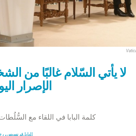
Vatic
لا يأتي السّلام غالبًا من ال
الإصرار الي
كلمة البابا في اللقاء مع السُّلُط
البابا فرنسيس
,
رحل