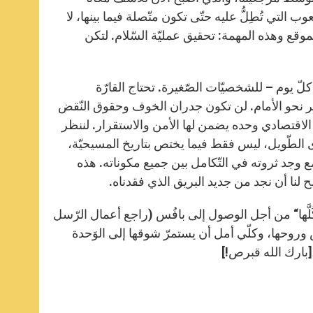
عوب التي تُطِلُّ عليه حتّى تكون متّصلة فيما بينها، لا
 الموقع وهذه المهمة: تحقيق عمليّة السّلام. لتكن
كلّ يوم – للشخصيّات الصّغيرة. تحتاج القارّة
ّير نحو الأمام. لن تكون جدران الخوف وحقوق النّقض
اش الاقتصادي وحده يضمن لها الأمن والاستقرار. لننظر
دى الطّويل، ليس فقط فيما يختص بتاريخ المسيحيّة،
ع وجد ثروته في التّكامل بين جميع مكوناته. هذه
ح لنا أن نجد من جديد البريق الذي فقدناه.
ُلَّها“ من أجل الوصول إلى بافُس (راجع أعمال الرّسل
رض وروحها، وكلّي أمل أن يستمرّ شوقها إلى الوَحدة
[بارك الله قبرص!]