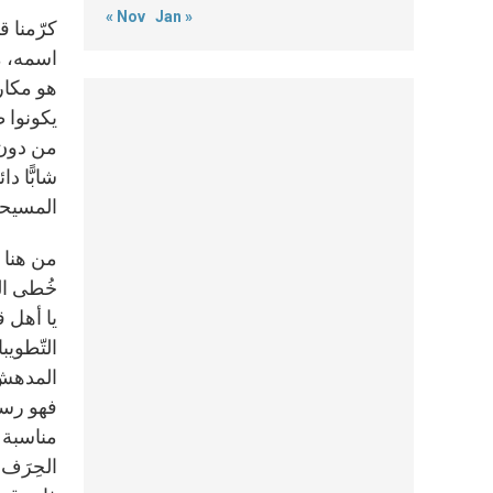
« Nov
Jan »
كرّمنا 
هو مكار
يكونوا 
من دون أ
شابًّا د
المسيحي
من هنا ب
خُطى الم
يا أهل 
التّطويب
المدهش ف
فهو رسو
مناسبة 
الحِرَف 