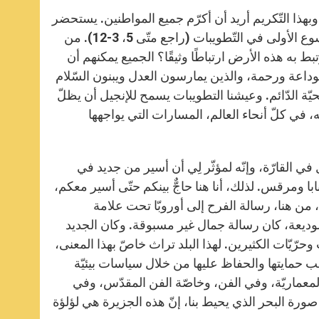
بهذا التّكريم أريد أن أكرّم جميع المواطنين. يستحضر
اسمه، مكاريوس (ومعنى اسمه الطوباوي)، الكلمات الافتتاحيّة لعظة يسوع الأولى في التّطويبات (راجع متّى 5، 3-12). من
به هذه الأرض ارتباطًا وثيقًا؟ الجميع يمكنهم أن
بوداعة ورحمة، والذين يمارسون العدل ويبنون السّلام
يّة الدّائم. وعيشنا التطويبات يسمح للإنجيل أن يظلّ
ّه، في كلّ أنحاء العالم، المسارات التي يواجهها
 في القارّة، وإنّه لمؤثّر لِي أن أسير من جديد في
ابا ومرقس. لذلك، أنا هنا حاجٌّ بينكم حتّى أسير معكم،
من هنا، رسالة الفرح إلى أوروبّا تحت علامة
ح الوديعة، كان رسالة جمال غير مسبوقة. وكان الجديد
رّيّات الكثيرين. لهذا البلد تراث خاصّ بهذا المعنى،
 حمايتها والحفاظ عليها من خلال سياسات بيئيّة
لمعماريّة، وفي الفن، وخاصّة الفن المقدّس، وفي
من صورة البحر الذي يحيط بنا، إنّ هذه الجزيرة هي لؤلؤة