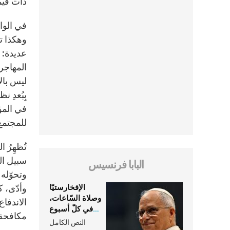
ذات قيم
في الوا
وهكذا تك
عديدة: 
المهاجري
ليس بالأ
بِبُعدِ 
في المؤ
للمجتمع 
تُظهِرُ 
سبيل ال
البابا فرنسيس
وتحوّله 
الإفخارستيّا
وأدّى، ك
وصلاة السّاعات،
الاندفاع
في كلّ أسبوع
مكافحة 
وكلّ يوم، هما
النص الكامل