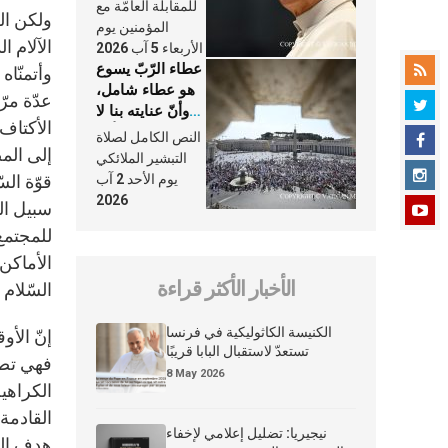
النَّفَس في حياة
للمقابلة العامّة مع
ولكن ال
الكنيسة
المؤمنين يوم
الآلام ا
الأربعاء 5 آب 2026
عطاء الرّبّ يسوع
وأتمنّاه
هو عطاء شامل،
عدّة مرّ
وأنّ عنايته بنا لا
الأكتاف“
تغيب عنّا أبدًا
النص الكامل لصلاة
إلى المص
التبشير الملائكي
يوم الأحد 2 آب
قوّة الس
2026
سبيل الم
للمجتمع 
الأماكن
الأخبار الأكثر قراءة
السّلام 
الكنيسة الكاثوليكية في فرنسا
إنّ الأو
تستعدّ لاستقبال البابا قريبًا
فهي تصير
8 May 2026
الكراهية
القادمة،
نيجيريا: تضليل إعلامي لإخفاء
هدف الحو