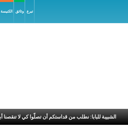
تبرع
وثائق
الكنيسة و
 السّلام
الشبيبة للبابا: نطلب من قداستكم أن تصلّوا كي