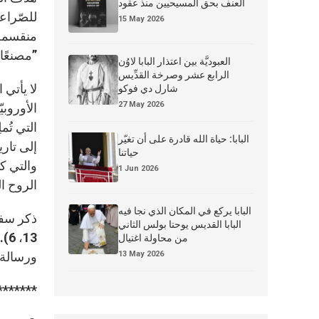
العنف بحق المسيحيين منذ عقود
للصّراعا
15 May 2026
منقسمة. 
”مصنعًا 
العبوديَّة بين اعتذار البابا لاوُن
الرابع عشر وصرخة القدِّيس
لا يأتي 
شارل دي فوكو
27 May 2026
الأوروب
التي تُم
البابا: حياة الله قادرة على أن تغيّر
إلى تاري
حياتنا
والتي كا
1 Jun 2026
الروح ال
البابا يركع في المكان الذي نجا فيه
ذكر سفر 
البابا القديس يوحنا بولس الثاني
13
من محاولة اغتيال
13 May 2026
ورسالة 
*******