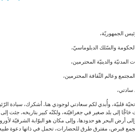
رئيس الجمهوريّة،
لحكومة والسّلك الدبلوماسيّ،
 المدنيّة والدينيّة المحترمين،
لمجتمع وعالم الثّقافة المحترمين،
سادتي،
تحيّة قلبيّة، وأُبدي لكم سعادتي لوجودي هنا. أشكرك، سيادة الرّ
حَاجًّا إلى بلد صغير في جغرافيّته، ولكنّه كبير بتاريخه. جئت إل
إلى أرض البحر هو حدودها، وإلى مكان هو البوّابة الشرقيّة لأوروبا 
يجمع قبرص، مفترق طرق للحضارات، تحمل في ذاتها دعوة طبيعية 