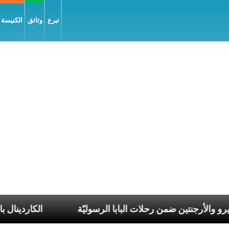
تبرع
وثائق
الكنيسة و
أوروغواي والبيرو والأرجنتين ضمن رحلات البابا الرسوليّة