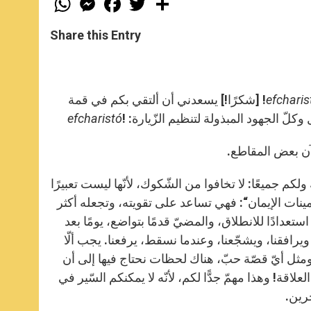
h
e
a
w
h
a
s
c
i
a
t
s
e
t
r
Share this Entry
s
e
b
t
e
A
n
o
e
p
g
o
r
p
e
k
r
efcharis
! [شكرًا!] يسعدني أن ألتقي بكم في قمة
لّ الجهود المبذولة لتنظيم الزّيارة: !
efcharistó
آن بعض المقاطع.
ولكم جميعًا: لا تخافوا من الشّكوك، لأنّها ليست تعبيرًا
ينات الإيمان“: فهي تساعد على تقويته، وتجعله أكثر
استعدادًا للانطلاق، والمضيّ قدمًا بتواضع، يومًا بعد
ويرافقنا، ويشجّعنا، وعندما نسقط، يرفعنا. يجب ألّا
. ومثل أيّ قصّة حبّ، هناك لحظات نحتاج فيها إلى أن
ة! وهذا مهمّ جدًّا لكم، لأنّه لا يمكنكم السّير في
خرين.