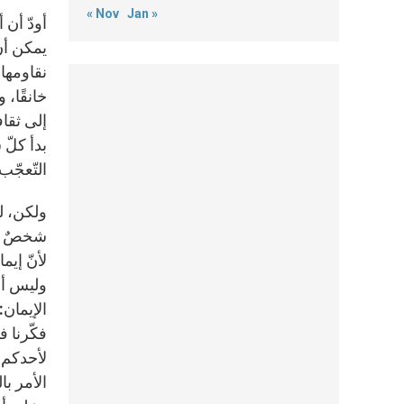
« Nov
Jan »
أودّ أن 
يمكن أن 
نقاومها!
خانقًا، 
إلى ثقاف
بدأ كلّ
التّعجّب
ولكن، لم
شخصٌ ما
لأنّ إي
وليس أخل
الإيمان: 
فكّرنا ف
لأحدكم أ
الأمر با