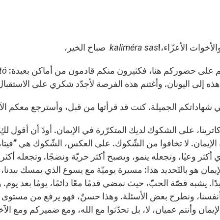
الأخوات الأعزّاء،!
kaliméra sas
صباح الخير،
على حضوركم هنا، فكثيرون منكم قادمون من أماكن بعيدة:
tó
ذه إلى اليونان. وأغتنم هذه الفرصة لأجدّد شكري على الاستقبال وك
 شهاداتكم الجميلة. كنت قد قرأتها من قبل، وأسترجع معكم ال
، كاترينا، على الشكوك لديك المتكرّرة في الإيمان. أودّ أن أقول لكِ 
 الإيمان. لا تخافوا من الشّكوك. على العكس، الشّكوك هي ”فيتام
ي أكثر وعيًا، وتجعله ينمو، ويصبح أكثر حريّة ونضجًا. وتجعله أكثر 
إيمان هو بالتّحديد هذا: مسيرة يوميّة مع يسوع الذي يمسك بيدنا، 
ًا. يشبه قصّة الحبّ، حيث نمضي قدمًا معًا دائمًا، يومًا بعد يوم
فسنا، ونطرح بعض الأسئلة. وهذا حسنٌ، فهو يرفع من مستوى العلاق
يمان وأنتم عميان، لا، بل تحدّثوا مع الله، ومع ضميركم ومع الآ