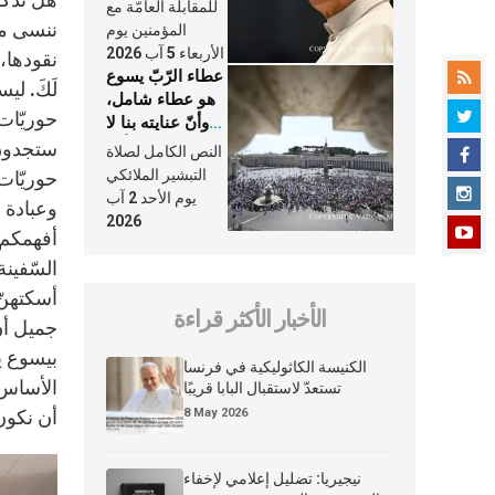
النَّفَس في حياة
للمقابلة العامّة مع
الكنيسة
ننسى من
المؤمنين يوم
الأربعاء 5 آب 2026
نقودها، 
عطاء الرّبّ يسوع
لَكَ. ل
هو عطاء شامل،
حوريّات
وأنّ عنايته بنا لا
تغيب عنّا أبدًا
ستجدون أ
النص الكامل لصلاة
التبشير الملائكي
حوريّات
يوم الأحد 2 آب
وعبادة ا
2026
أفهمكم،
السّفين
أسكتهنّ.
الأخبار الأكثر قراءة
جميل أن 
بيسوع يض
الكنيسة الكاثوليكية في فرنسا
الأساس 
تستعدّ لاستقبال البابا قريبًا
8 May 2026
أن نكون 
نيجيريا: تضليل إعلامي لإخفاء