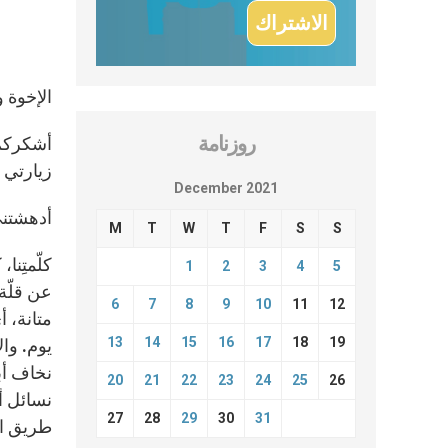
الإخوة و
روزنامة
أشكركم 
زيارتي ه
December 2021
أدهشتني
M
T
W
T
F
S
S
كلّمتِنا
1
2
3
4
5
عن قلّة
6
7
8
9
10
11
12
متانة، أ
13
14
15
16
17
18
19
يوم. وال
نخاف أبد
20
21
22
23
24
25
26
نسائل أن
27
28
29
30
31
طريق الإ