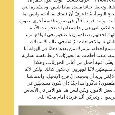
، وتجعل حياتنا مقيدة بماذا نلبس، وبالسّيارة التي
ح اليوم أيضًا: اعرِفْ أنّ قيمتك بما أنت، وليس بما
ك أنت، وأنت فريد. أفكّر في صورة قديمة أخرى، صورة
 حياتكم، التي هي رحلة مغامرات نحو بيت الآب،
غنائهِنَّ لجعلهم يصطدمون بالصّخور. في الواقع، تريد
هلة، والاحتياجات الزّائفة في عالم الاستهلاك،
 تلمع لحظة، ثم تترك من بعدها دخانًا في الهواء. أنا
مة، عندما أحاطت به الحوريّات؟ ربط نفسه بسارية
َنِّى أغنية أجمل من أغاني الحوريّات، وهكذا
 مسيحيّين لأنّنا مُجبرون أن نكون كذلك، ولكن لأنّه
لِمَن يريد أن يحجبه. إنّ فرح الإنجيل، واندهاشنا
ّفقون؟ تذكّروا هذا جيّدًا: أن نكون مسيحيّين في
ل بعض الأمور، ولكن ليس هذا هو الأمر في الأساس.
ريدون، وتدركي أنّك فريدة أمام محبّة الله.