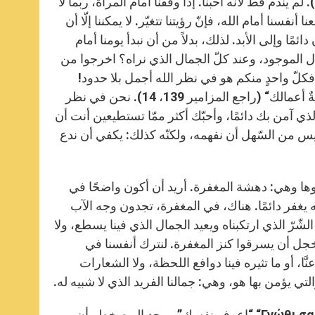
وعلى أيّ حال. نَظَرَ إلى حياتك ورأى أنّها حسنةٌ جدًّا (راجع التّكوين 1، 31). لم يندم قط لأنّه أحبّنا. إذا وقفنا أمام المرآة، ربّما لا
أنفسنا أمام الله، فإنّ رؤيتنا تتغيّر. لا يمكننا إلّا أن
ئمًا وإلى الأبد. لذلك، بدلاً من أن نبدأ يومنا أمام
مال الموجود، وعند كلّ الجمال الذي نراه؟ اخرجوا من
، فكلّ واحدٍ منكم هو في نظر الله أجمل بلا حدود!
وقال الكتاب المقدّس في الله: ”أعجزت فأدهشت. عجيبةٌ أعمالك، عجيبةٌ أعمالك“ (راجع المزامير 139، 14). نحن في نظر
ذي آمن بك دائمًا، وأحبّك أكثر ممّا تستطيعين أنت أن
يس من السّهل أن نفهمه، ولكنّه كذلك: يكفي أن ندع
وها وهي: دهشة المغفرة. أريد أن أكون واضحًا في
له يغفر دائمًا. هناك، في المغفرة، تجدون وجه الآب
شّرّ الذي ارتكبناه ويعيد الجمال الذي فينا يسطع، ولا
للخجل أن يسرقوا كنز المغفرة. لنترك أنفسنا في
َّا، أو ما تثيره فينا دوافع اللحظة، ولا الشعارات
التي يؤمن بها هو، وهي: جمالنا الفريد الذي لا شبيه له.
هل تذكرون الكلمات الشّهيرة المحفورة على واجهة معبد دلفي؟ ”Γνώθι σαυτόν“ “اعرف نفسك”. يوجد اليوم خطر أن