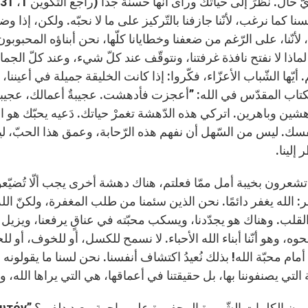
ا كما نرغب، لأنّنا جازفنا بالتّركيز على ما لا نحبّه. ولكن، إذا وضعنا 
أنّنا، على الرّغم من ضعفنا وخطايانا كلّها، نحن أبناؤه المحبوبون دا
لماذا لا نفتح نافذة غرفتنا، ونتوقّف عند كلّ شيء، وعند كلّ الج
أيّها الشّباب الأعزّاء، فكّروا: إذا كانت الخليقة جميلة في أعيننا
شين وباهرين. اتركي هذه الدّهشة تغمرْ حياتك. دَعيه يحبّك هو ال
نفسك. ليس من السّهل أن نفهم هذه الرّحابة، وعمق هذا الحبّ، ل
 إلينا.
تشعرون بخيبة أمل ممّا فعلتم، هناك دهشة أخرى يجب ألّا تُضيّع
ر: الله يغفر دائمًا. نحن الذين سئمنا من طلب المغفرة، ولكنّ ال
قلب. وهناك هو يجدّدنا، ويسكب محبّته في عناقٍ يرفعنا، ويزيل ال
ه، وهو أنّنا أبناء الله الأحباء. لا نسمح للكسل، أو للخوف، أو 
مام محبّة الله! بذلك نُعيدُ اكتشاف أنفسنا. نحن لسنا ما يقولونه عن
ة التي يصنفوننا بها، بل حقيقتنا في أعماقها، هي التي يراها الله، و