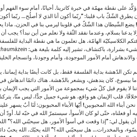
أؤكِّد على نقطة مهمّة في خبرة كاترينا. أحيانًا، أمام سوء الفهم 
يطرق الشّكّ باب قلبنا: ”ربّما أكون أنا الذي لا أصلُح… ربّما أكون 
 يضع الشّيطان هذا الشّكّ في قلوبنا ليرمي بنا في الحزن. ماذا 
ولا يدعنا بسلام، وعندما نفقد الثّقة ولا نعلم من أين نبدأ؟ يجب أ
تكم الكلاسيكيّة الهامّة. هل تعلمون ما هي نقطة البداية للفلسفة،
 شيء بشرارة، باكتشاف، تشير إليه كلمة بليغة هي:
thaumàzein
 والاندهاش أمام الأمور الموجودة، وأمام وجودنا، وانسجام الخليق
 تكن الدّهشة بداية الفلسفة فقط، بل كانت أيضًا بداية إيماننا. ي
 بيسوع، كان يندهش، ويشعر بالدّهشة. هناك دائمًا اندهاش في الل
ماننا لا يقوم قبل كلّ شيء بمجموعة من الأمور التي يجب الإيمان 
اقًا، قلب الإيمان هو واقع، هو شيء جميل جدًّا، ليس منّا، يتركنا
نحن أبناء الله المحبوبين! أيّها الأبناء المحبوبون: لَنَا أبٌ يسهر علي
يه أو فعلناه، حتّى لو كان الأسوأ، سيستمرّ الله في حبّه لنا. أودّ أ
ن يقول لي: ”إذا وقعت في أسوأ الأمور، هل سيحبّني الله؟“ الله يحب
لسّوء، وبالمخدرات… هل سيحبّني الله؟“ الله يحبّك. الله يحبّ دائم