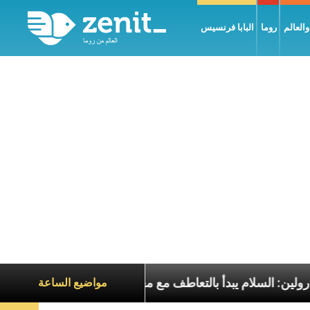
العالم
روما
البابا فرنسيس
الكاردينال بارولين: السلام يبدأ بالتعاطف مع معاناة الآخر
مواضيع الساعة