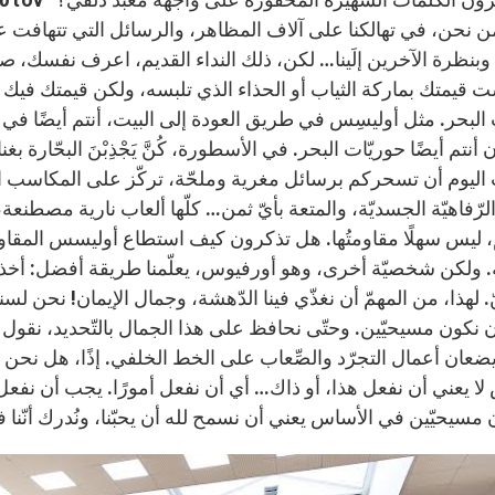
 نحن، في تهالكنا على آلاف المظاهر، والرسائل التي تتهافت علينا
وبنظرة الآخرين إلَينا… لكن، ذلك النداء القديم، اعرف نفسك، صحي
يست قيمتك بماركة الثياب أو الحذاء الذي تلبسه، ولكن قيمتك في
 البحر. مثل أوليسِس في طريق العودة إلى البيت، أنتم أيضًا في
نتم أيضًا حوريّات البحر. في الأسطورة، كُنَّ يَجْذِبْنَ البحّارة ب
 اليوم أن تسحركم برسائل مغرية وملحّة، تركّز على المكاسب السّ
لرّفاهيّة الجسديّة، والمتعة بأيّ ثمن… كلّها ألعاب نارية مصطنعة،
 ليس سهلًا مقاومتُها. هل تذكرون كيف استطاع أوليسس المقاو
ة. ولكن شخصيّة أخرى، وهو أورفيوس، يعلّمنا طريقة أفضل: أخذ يغ
 لهذا، من المهمّ أن نغذّي فينا الدّهشة، وجمال الإيمان! نحن لسنا
نكون مسيحيّين. وحتّى نحافظ على هذا الجمال بالتّحديد، نقول لا 
عان أعمال التجرّد والصِّعاب على الخط الخلفي. إذًا، هل نحن مت
لا يعني أن نفعل هذا، أو ذاك… أي أن نفعل أمورًا. يجب أن نفع
مسيحيّين في الأساس يعني أن نسمح لله أن يحبّنا، ونُدرك أنّنا ف