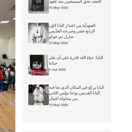
العنف بحق المسيحيين منذ عقود
15 May 2026
العبوديَّة بين اعتذار البابا لاوُن
الرابع عشر وصرخة القدِّيس
شارل دي فوكو
27 May 2026
البابا: حياة الله قادرة على أن تغيّر
حياتنا
1 Jun 2026
البابا يركع في المكان الذي نجا فيه
البابا القديس يوحنا بولس الثاني
من محاولة اغتيال
13 May 2026