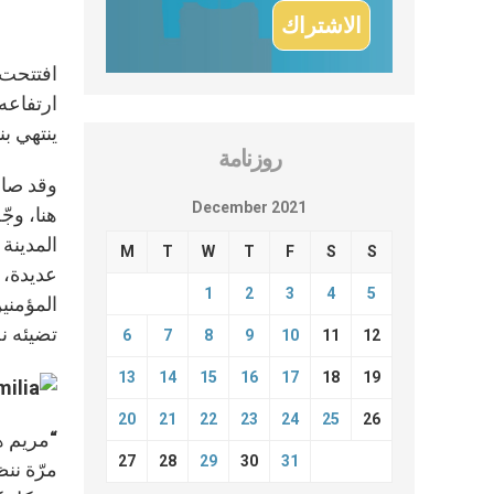
ينتهي بن
روزنامة
December 2021
هنا، وجّ
المدينة 
M
T
W
T
F
S
S
عديدة، 
1
2
3
4
5
المؤمني
تضيئه ن
6
7
8
9
10
11
12
13
14
15
16
17
18
19
20
21
22
23
24
25
26
“مريم هي
27
28
29
30
31
مرّة ننظ