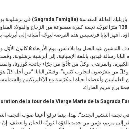
ارتفاعه 138 مترًا تتوجّه نجمة كبيرة مصنوعة من الزجاج والفولاذ ا
اؤه. انتهز البابا فرنسيس هذه الفرصة ليوجّه أمنياته إلى أبرشية 
ه البابا رسالة فيديو، باللغة الإسبانية، إلى أبرشية برشلونة. وقص
الكبيرة، والمرضى، وكلّ من تأذّوا من جرّاء جائحة كورونا، والم
وكلّ من يتعرّضون لتجارب كثيرة”. وفسّر البابا: “من أجل كلّ هؤ
ن العلمانيين وأعضاء الحياة المكرّسة مع الإكليريكيين والشمام
جمة برج مريم العذراء.
 نجمة التبشير الجديد”. لهذا، بينما نرفع أعيننا صوب النجمة التي تت
ر إلى مريم، نؤمن من جديد بالقوّة الثوريّة للحنان والعطف. إنّ ع