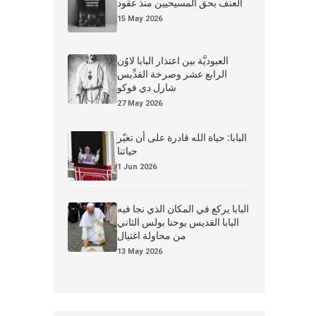
العنف بحق المسيحيين منذ عقود
15 May 2026
العبوديَّة بين اعتذار البابا لاوُن
الرابع عشر وصرخة القدِّيس
شارل دي فوكو
27 May 2026
البابا: حياة الله قادرة على أن تغيّر
حياتنا
1 Jun 2026
البابا يركع في المكان الذي نجا فيه
البابا القديس يوحنا بولس الثاني
من محاولة اغتيال
13 May 2026