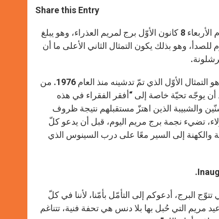
t
s
e
t
r
Share this Entry
s
e
b
t
e
A
n
o
e
p
g
o
r
افتتحت بازيليك العائلة المقدسة (Sagrada Famiglia) في برشلونة يوم الأربعاء 8 كانون الأوّل برج لمريم العذراء، وهو يبلغ
p
e
k
لمقاوم للصدأ، وهو بذلك يكون التمثال الثاني الأعلى ما أن
r
برشلونة.
وقد صادف التدشين عيد الحبل بها بلا دنس، يوم الأربعاء 8 كانون الأوّل وهو التمثال الأوّل الذي تمّ تدشينه منذ العام 1976. من
د أن يوجّه تحيّة خاصة إلى “أفقر الفقراء في هذه
سنّين والشبيبة الذين اهتزّ مستقبلهم نتيجة ظروف
لاء، تضيء نجمة برج مريم اليوم، قبل أن يدعو كلّ
سة والكهنة إلى السير معًا على درب السينوس الذي
وّج البرج، أدعوكم إلى التأمّل بأمّنا، لأننا في كلّ
يد مريم التي حُبل بها بلا دنس هي تحفة فنية، تتناغم