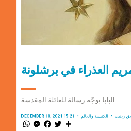
مريم العذراء في برشلونة
البابا يوجّه رسالة للعائلة المقدسة
ق زينيت
الكنيسة والعالم
DECEMBER 10, 2021 15:21
W
M
F
T
S
h
e
a
w
h
a
s
c
i
a