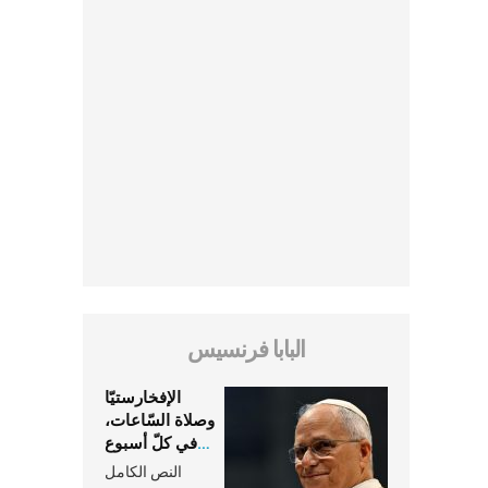
البابا فرنسيس
الإفخارستيّا
وصلاة السّاعات،
في كلّ أسبوع
وكلّ يوم، هما
النص الكامل