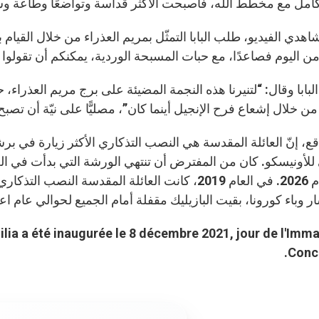
مل مع مخطط الله، فأصبحت الأكثر قداسة وتواضعًا وطاعة وشفا
هدي الفيديو، طلب البابا التمثّل بمريم العذراء من خلال القيام
ن اليوم فصاعدًا، مع حبات المسبحة الوردية، يمكنكم أن تقولوا “نع
لبابا وقال: “لتنيرنا هذه النجمة المضيئة على برج مريم العذراء
ن خلال إشعاع فرح الإنجيل أينما كان”، مصليًّا على نيّة أن تصبح بر
ر وباء كورونا، بقيت البازيليك مقفلة أمام الجميع لحوالي عام اعتبارً