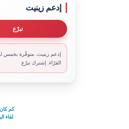
إدعم زينيت
تبرّع
إدعم زينيت. متوفّرة بخمس لغا
القرّاء. إشترك تبرّع
كم كان ع
لقاء ال