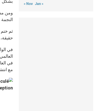
بشكل كا
« Nov
Jan »
ومن مشا
النجمة م
ثم ختم ا
حقيقة، م
مع انتشا