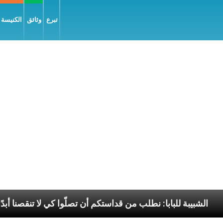
تبرع
وثائق
الكنيسة و
لسّلام
الشبيبة للبابا: نطلب من قداستكم أن تصلّوا كي لا