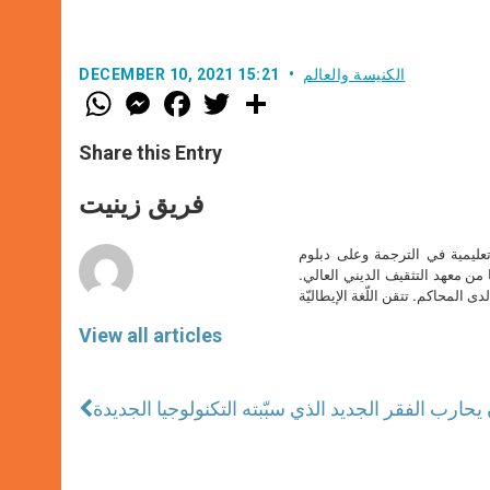
الكنيسة والعالم
DECEMBER 10, 2021 15:21
W
M
F
T
S
h
e
a
w
h
a
s
c
i
a
t
s
e
t
r
Share this Entry
s
e
b
t
e
A
n
o
e
p
g
o
r
فريق زينيت
p
e
k
r
تعليمية في الترجمة وعلى دبلوم
ا من معهد التثقيف الديني العالي.
دى المحاكم. تتقن اللّغة الإيطاليّة
View all articles
 يحارب الفقر الجديد الذي سبّبته التكنولوجيا الجديدة