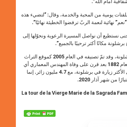
فية أمام الله”.
 بلفتات يومية من المحبة والخدمة، وقال: “لتضيء هذه
م” نهائية لنعمة الربّ ترفضوا الخطيئة نهائيًا”.
، حنى نستطيع أن نواصل المسيرة الرعوية ونحوّلها إلى
شلونة مكانًا أكثر ترحيبًا بالجميع”.
في الواقع، إنّ العائلة المقدسة هي النصب التذكاري الأكثر زيارة في برشلونة، وقد تمّ تصنيفه في العام 2005 كموقع التراث
العالمي للأونيسكو. كان من المفترض أن تنتهي الورشة التي بدأت في العام 1882 بعد قرن على وفاة المهندس المعماري أي
في العام 2026. في العام 2019، كانت العائلة المقدسة النصب التذكاري الأكثر زيارة في برشلونة، مع 4،7 مليون زائر. إنما
ا من شهر آذار 2020.