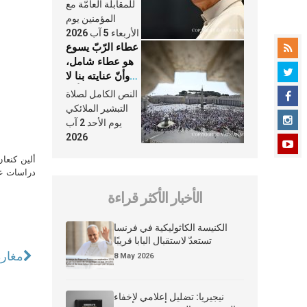
النَّفَس في حياة
للمقابلة العامّة مع
الكنيسة
المؤمنين يوم
الأربعاء 5 آب 2026
عطاء الرّبّ يسوع
هو عطاء شامل،
وأنّ عنايته بنا لا
تغيب عنّا أبدًا
النص الكامل لصلاة
التبشير الملائكي
يوم الأحد 2 آب
2026
ألين كنعا
دراسات علي
الأخبار الأكثر قراءة
الكنيسة الكاثوليكية في فرنسا
تستعدّ لاستقبال البابا قريبًا
مغارة
8 May 2026
نيجيريا: تضليل إعلامي لإخفاء