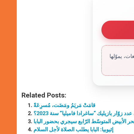
ت، يموّلها
Related Posts:
قامَتْ مَريَمُ ومَضَت، مُسرِعَةً
دد زوّار بازيليك “ساغرادا فاميليا” سنة 2023؟
بحر الأبيض المتوسّط الرّابع سيجري بحضور البابا
إثيوبيا: البابا يطلب الصلاة لأجل السلام